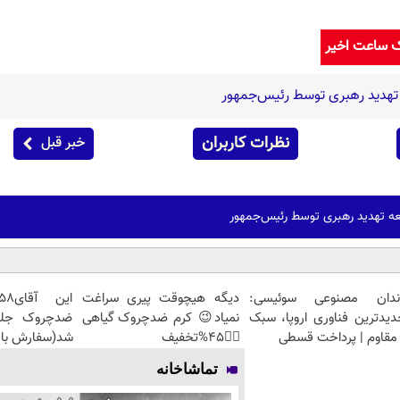
ک ساعت اخیر
تهدید رهبری توسط رئیس‌جمهور
نظرات کاربران
خبر قبل
ه تهدید رهبری توسط رئیس‌جمهور
ندان مصنوعی سوئیسی:
دیگه هیچوقت پیری سراغت
دیدترین فناوری اروپا، سبک
نمیاد😉 کرم ضدچروک گیاهی
مقاوم | پرداخت قسطی
👈🏻45%تخفیف
شد(سفارش با 
تماشاخانه