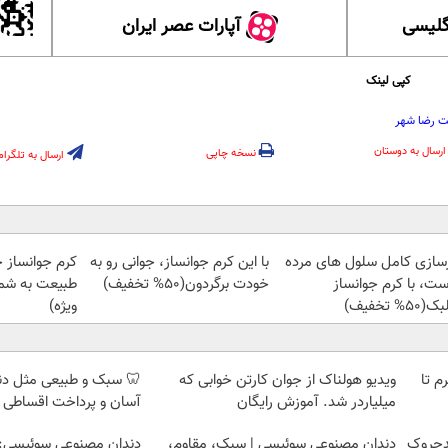
گلیسی
آپارات عصر ایران
کپی لینک
ت رضا شهر
ارسال به دوستان
نسخه چاپی
ارسال به تلگرام
زسازی کامل سلول های مرده
با این کرم جوانساز، جوانی رو به
کرم جوانساز 
ست، با کرم جوانساز
خودت برگردون(50% تخفیف)
طبیعت به شما
50% تخفیف)
ویژه)
لمپ طلاسی، از ۰.۵ گرم تا
ویدیو هولناک از جوان کارتن خوابی که
🦷 سبک و طبیعی مثل د
میلیاردر شد. آموزش رایگان
آسان و پرداخت اقساطی 
دچروک
دندان مصنوعی سوئیسی | سبک، مقاوم،
دندان مصنوعی سوئیسی: