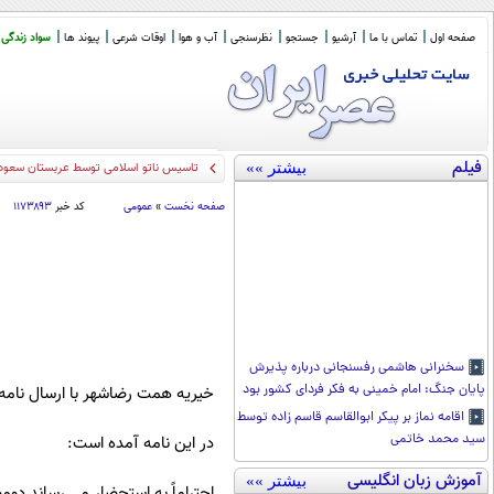
صفحه اول
تماس با ما
آرشیو
جستجو
نظرسنجی
آب و هوا
اوقات شرعی
پیوند ها
سواد زندگی
فیلم
بیشتر »»
تاسیس ناتو اسلامی توسط عربستان سعودی،
صفحه نخست
»
عمومی
کد خبر
۱۱۷۳۸۹۳
سخنرانی هاشمی رفسنجانی درباره پذیرش
پایان جنگ: امام خمینی به فکر فردای کشور بود
خیریه همت رضاشهر با ارسال نامه
اقامه نماز بر پیکر ابوالقاسم قاسم زاده توسط
سید محمد خاتمی
در این نامه آمده است:
آموزش زبان انگلیسی
بیشتر »»
احتراماً به استحضار می رساند دوم