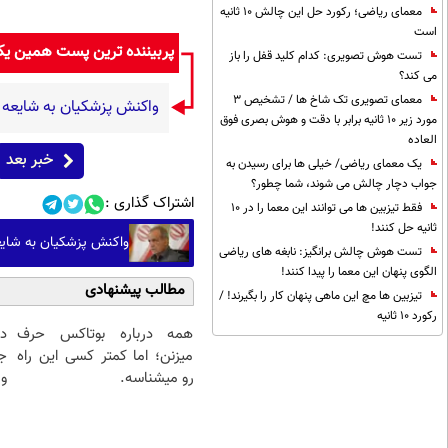
معمای ریاضی؛ رکورد حل این چالش 10 ثانیه
است
پربیننده ترین پست همین ی
تست هوش تصویری: کدام کلید قفل را باز
می کند؟
معمای تصویری تک شاخ ها / تشخیص 3
واکنش پزشکیان به شایعه 
مورد زیر 10 ثانیه برابر با دقت و هوش بصری فوق
العاده
خبر بعد
یک معمای ریاضی/ خیلی ها برای رسیدن به
جواب دچار چالش می شوند، شما چطور؟
اشتراک گذاری :
فقط تیزبین ها می توانند این معما را در 10
ثانیه حل کنند!
واکنش پزشکیان به شایع
تست هوش چالش برانگیز: نابغه های ریاضی
الگوی پنهان این معما را پیدا کنند!
مطالب پیشنهادی
تیزبین ها مچ این ماهی پنهان کار را بگیرند! /
رکورد 10 ثانیه
همه درباره بوتاکس حرف
د
میزنن؛ اما کمتر کسی این راه
ج
رو میشناسه.
و 