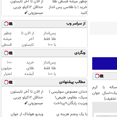
چطور میشه قسطی طلا
از الان تا آخر تابستون
خرید | با طلاسی پس انداز
حداقل 12کیلو چربی
کنید
میسوزونی🧨
از سراسر وب
پس‌انداز
از الان تا
چطور
طلا فقط
آخر
میشه
با ۱۰۰
تابستون
قسطی
هزارتومان
حداقل
طلا
وبگردی
(امن و
12کیلو
خرید |
راحت)
چربی
با
پس‌انداز
خرید
100
میسوزونی
طلاسی
طلا فقط
طلای
میلیون
🧨
پس
با ۱۰۰
آبشده
اعتبار
انداز
هزارتومان
حتی با
خرید
مطالب پیشنهادی
کنید
(امن و
۱۰۰هزارتومان
طلای
این آقای58ساله با کرم
راحت)
آب
دندان مصنوعی سوئیسی |
از الان تا آخر تابستون
ضدچروک جلبک10سال جوان
شده
سبک، مقاوم، طبیعی!
حداقل 12کیلو چربی
تخفیف)
بگیر
ویزیت رایگان+پرداخت
میسوزونی🧨
اقساطی😍
با یک پنجم هزینه ی
ویدیو هولناک از جوان