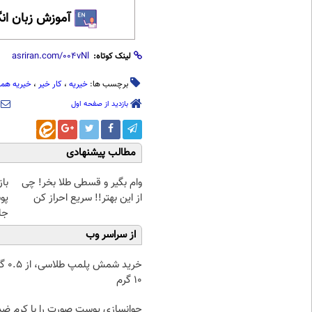
آموزش زبان ان
لینک کوتاه:
برچسب ها:
خیریه
،
کار خیر
،
خیریه هم
بازدید از صفحه اول
مطالب پیشنهادی
وام بگیر و قسطی طلا بخر! چی
با
از این بهتر!! سریع احراز کن
پو
جلبک(
از سراسر وب
خرید شمش پ
۱۰ گرم
جوانسازی پوست صورت را با کرم ض