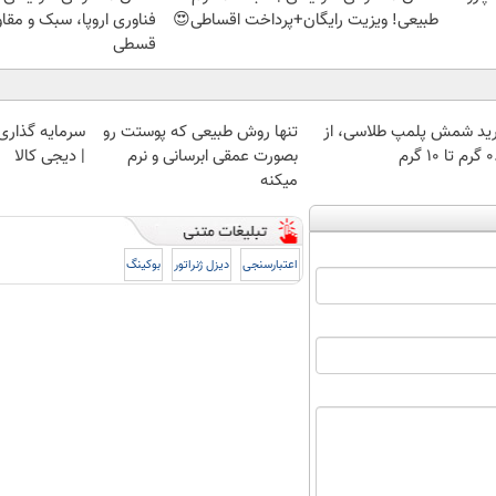
طبیعی! ویزیت رایگان+پرداخت اقساطی😍
فناوری اروپا، سبک و مقا
قسطی
ید شمش پلمپ طلاسی، از
تنها روش طبیعی که پوستت رو
سرمایه گذاری ا
 ۱۰ گرم
بصورت عمقی ابرسانی و نرم
| دیجی کالا
میکنه
اعتبارسنجی
دیزل ژنراتور
بوکینگ