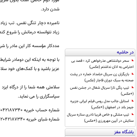
مورد دوم خانمی است بدون سرپرس
شدن دارد.
نامبرده دچار تنگی نفس. تب زیاد
زیاد نتوانسته درمانش را شروع کند
مددکار مؤسسه کار این مادر را شر
در حاشیه
با توجه به اینکه این دومادر شرا
سحر دولتشاهی عذرخواهی کرد ؛ قصد بی
احترامی به اذان نداشتم (عکس)
عزیز باشید و با کمک‌های خود سلام
بازیگران زن سریال «بامداد خمار» در پشت
صحنه به سبک دوران قاجار (عکس)
سلامتی همه شما را از درگاه ایزد
تیپ رنگی تارا سریال شغال در جشن نفس
(+عکس)
سپاسگزاری را می نماید.
استایل جالب مدل روس فیلم ایرانی جزیره
جیمز باند در اصفهان (+عکس)
شماره حساب خیریه 2042187340 شماره کارت خیریه 6104337733573958
تیپ مشکی و خاص فریبا نادری ستاره سریال
شماره شبای خیریه IR930120000000002042187340
ستایش در آیین مهرورزی (+عکس)
باشگاه مغز