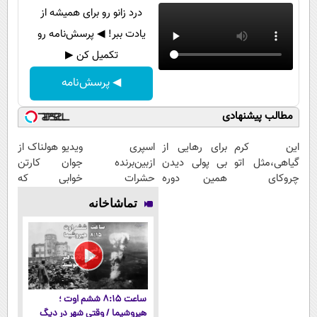
درد زانو رو برای همیشه از
یادت ببر! ◀ پرسش‌نامه رو
تکمیل کن ▶
◀ پرسش‌نامه
مطالب پیشنهادی
این کرم
برای رهایی از
اسپری
ویدیو هولناک از
گیاهی،مثل اتو
بی پولی دیدن
ازبین‌برنده
جوان کارتن
چروکای
همین دوره
حشرات
خوابی که
پوستتوصاف
رایگان کافیه!
رختخواب،
میلیاردر شد.
تماشاخانه
میکنه!50%تخفیف
(شمارتو وارد
مناسب برای
آموزش رایگان
کن)
مقابله با انواع
ساس
ساعت ۸:۱۵ ششم اوت ؛
هیروشیما / وقتی شهر در دیگ