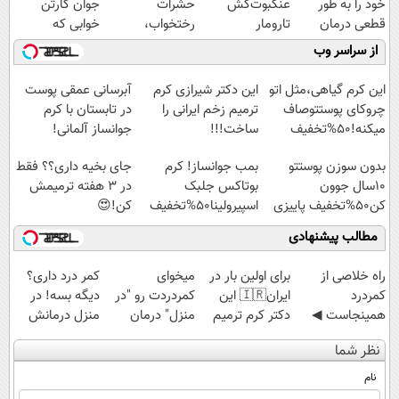
خود را به طور
عنکبوت‌‌کش
حشرات
جوان کارتن
قطعی درمان
تارومار
رختخواب،
خوابی که
کنید!
ازبین‌برنده انواع
مناسب برای
میلیاردر شد.
از سراسر وب
◗پرسش‌نامه◖
عنکبوت
مقابله با انواع
آموزش رایگان
ساس
این کرم گیاهی،مثل اتو
این دکتر شیرازی کرم
آبرسانی عمقی پوست
چروکای پوستتوصاف
ترمیم زخم ایرانی را
در تابستان با کرم
میکنه!50%تخفیف
ساخت!!!
جوانساز آلمانی!
بدون سوزن پوستتو
بمب جوانساز! کرم
جای بخیه داری؟؟ فقط
10سال جوون
بوتاکس جلبک
در 3 هفته ترمیمش
کن50%تخفیف پاییزی
اسپیرولینا50%تخفیف
کن!😍
مطالب پیشنهادی
‌راه خلاصی از
برای اولین بار در
میخوای
کمر درد داری؟
کمردرد
ایران🇮🇷 این
کمردردت رو "در
دیگه بسه! در
همینجاست ◀
دکتر کرم ترمیم
منزل" درمان
منزل درمانش
فقط کافیه فرم
کننده 23 روزه
کنی؟ (◂فیلم +
کن
نظر شما
رو پر کنی!
ساخت!
◂پرسش‌نامه)
(◀پرسش‌نامه)
نام