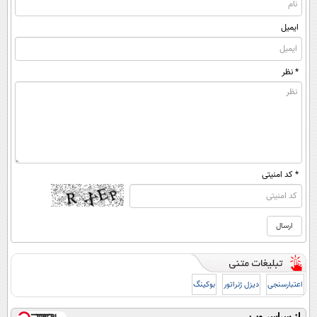
ایمیل
* نظر
* کد امنیتی
اعتبارسنجی
دیزل ژنراتور
بوکینگ