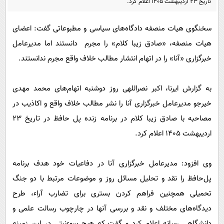
تاریخ ۲۳ اردیبهشت ۱۴۰۵ اعلام کرد.
پیامک
سرگرمی
روانشناسی
فناوری
سخنگوی هیات منصفه دادگاه‌های سیاسی و مطبوعاتی گفت:‌ اعضای
آشپزی
گوناگون
هیات منصفه، «صادق زیبا کلام» را مجرم دانستند اما مدیرعامل
خبرگزاری‌ «آنا» را در اتهام انتشار مطالب خلاف واقع مجرم ندانستند.
دانلود
حوادث
محیط زیست
به گزارش ایرنا، اکبر نصراللهی روز دوشنبه اتهام‌های محمد مهدی
سلامت
خیرجو مدیرعامل خبرگزاری آنا را نشر مطالب خلاف واقع و اکاذیب در
فرهنگی
مصاحبه با صادق زیبا کلام در برنامه زنده پل حافظ در تاریخ ۲۳
اردیبهشت ۱۴۰۵ اعلام کرد.
بین الملل
اجتماعی
وی افزود: مدیرعامل خبرگزاری آنا در دفاعیات خود هدف برنامه
حیات وحش
پل‌حافظ را نقد و تحلیل مسائل روز و موضوعات مرتبط با دو جنگ
سیاست خارجی
تحمیلی همچنین فراهم کردن بستری برای تضارب آراء، طرح
دیدگاه‌های مختلف و نقد و بررسی آنها در چارچوب رسالت علمی و
دانشگاهی رسانه اعلام کرد و گفت که هیچ سوءنیتی در این زمینه