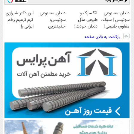
از سراسر وب
دندان مصنوعی
🦷 سبک و
دندان مصنوعی
این دکتر شیرازی
سوئیسی | سبک،
طبیعی مثل
سوئیسی:
کرم ترمیم زخم
مقاوم، طبیعی!
دندان خودت!
جدیدترین
ایرانی را
ویزیت
نصب آسان و
فناوری اروپا،
ساخت!!!
بازگشت به بالای صفحه
رایگان+پرداخت
پرداخت اقساطی
سبک و مقاوم |
اقساطی😍
💳 📍 تهران
پرداخت قسطی