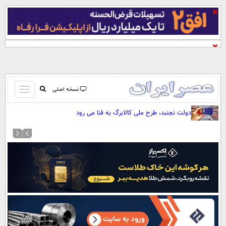
باز
نسخه اصلی
و
صفحه اول
دولت نجنبد، طرح ملی کالابرگ به فنا می رود
بسته
تماس با ما
کردن
آرشیو
منو
جستجو
نظرسنجی
آب و هوا
اوقات شرعی
پیوند ها
سواد زندگی