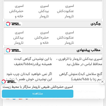
اسپری
اسپری
اسپری
عنکبوت‌‌کش
بیدکش
حشره‌کش
تارومار
تارومار
خانه و
ازبین‌برنده
با
گیاهان
وبگردی
انواع
اثرفوری
خانگی،
عنکبوت
،
نابودکننده
اسپری
اسپری
اسپری
محافظ
انواع
عنکبوت‌‌کش
حشره‌کش
بیدکش
لباس
حشرات
تارومار
خانه و
تارومار
در
خانگی و
ازبین‌برنده
گیاهان
با
مطالب پیشنهادی
مقابل
آفات
انواع
خانگی،
اثرفوری
بید
عنکبوت
نابودکننده
،
اسپری بیدکش تارومار با اثرفوری ،
با این نوشیدنی گیاهی کبدت
انواع
محافظ
محافظ لباس در مقابل بید
همیشه پرقدرته55%تخفیف
حشرات
لباس
گنجِ سلامتی کبد(دمنوش گیاهی
خانگی و
در
اگر نمی خواهید کبدتان چرب شود
سم زدا با 55%تخفیف)
آفات
مقابل
این نوشیدنی خوش طعم را بنوشید
بید
اسپری حشره‌کش طبیعی تارومار سازگار با محیط زیست
صفحه اول
فیلم
عصر ایران۲
درباره عصرایران
تماس با ما
آرشیو
جستجو
و با محافظت طبیعی
مشاهده
پیوندها
نظرسنجی
آب و هوا
اوقات شرعی
سواد زندگی