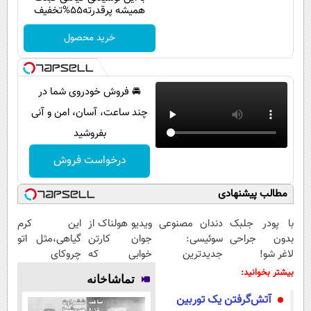
پیامک
سرگرمی
همیشه پرقدرته55%تخفیف
روانشناسی
فناوری
خرید محصول
آشپزی
گوناگون
دانلود
حوادث
🚘 فروش خودروی شما در
محیط زیست
چند ساعت، آسان، امن و آنی
بفروشید
سلامت
درخواست فروش
فرهنگی
بین الملل
مطالب پیشنهادی
اجتماعی
با پودر جلبک
دندان مصنوعی
ویدیو هولناک از
این کرم
بدون جراحی
سوئیسی:
جوان کارتن
گیاهی،مثل اتو
حیات وحش
لاغر شو!
جدیدترین
خوابی که
چروکای
سیاست خارجی
فناوری اروپا،
میلیاردر شد.
پوستتوصاف
بیشتر بخوانید:
تماشاخانه
سبک و مقاوم |
آموزش رایگان
میکنه!50%تخفیف
آتش‌گرفتن یک توربین
پرداخت قسطی