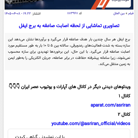
سیاسی
اقتصاد
فیلم
»
بین الملل
کد
۱۱۷۳۹۶۷
انتشار:
۱۹:۲۲ - ۰۸-۰۴-۱۴۰۵
جامعه
اقتصادی
تصاویری تماشایی از لحظه اصابت صاعقه به برج ایفل
ورزشی
اجتماعی
خودرو
برج ایفل هر سال چندین بار هدف صاعقه قرار می‌گیرد و برآورد‌ها نشان می‌دهد این
بین الملل
حوادث
سازه بسته به شدت فعالیت‌های رعدوبرقی، سالانه بین ۵ تا ۱۰ بار به طور مستقیم مورد
اصابت صاعقه قرار می‌گیرد. با این حال، این برخورد‌ها تهدیدی برای سازه محسوب
فرهنگ و هنر
سیاست خارجی
سلامت
نمی‌شوند، زیرا سامانه پیشرفته حفاظت در برابر صاعقه، جریان الکتریکی را به‌طور ایمن
به زمین منتقل می‌کند.
علم و دانش
یک برش دانایی
قرآن
فناوری و It
محیط زیست
گوناگون
ویدئوهای دیدنی دیگر در کانال های آپارات و یوتیوب عصر ایران 👇👇👇
علمی
سفر و تفریح
کانال 1
فیلم
سرگرمی
اخبار کریپتو
aparat.com/asriran
عصر ایران 2
اقتصاد
باشگاه مغز
کانال 2
آموزش زبان
خواندنی ها و دیدنی ها
ورزش
مجله تصویری سلاح
youtube.com/@asriran_official/videos
داستان کوتاه
سیاست
با این نوشیدنی گیاهی کبدت