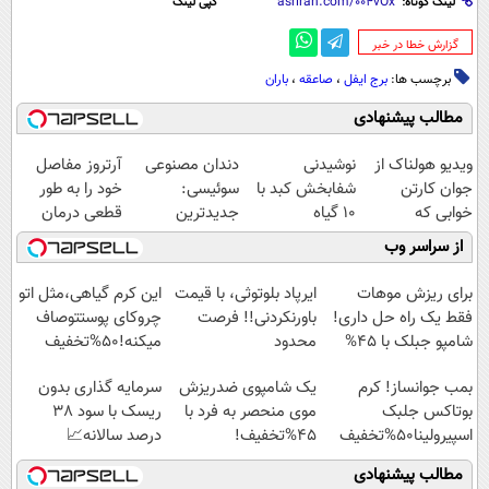
لینک کوتاه:
کپی لینک
‌گزارش خطا در خبر
برچسب ها:
برج ایفل
،
صاعقه
،
باران
مطالب پیشنهادی
ویدیو هولناک از
نوشیدنی
دندان مصنوعی
آرتروز مفاصل
جوان کارتن
شفابخش کبد با
سوئیسی:
خود را به طور
خوابی که
10 گیاه
جدیدترین
قطعی درمان
میلیاردر شد.
موثر(تخفیف تا
فناوری اروپا،
کنید!
از سراسر وب
آموزش رایگان
امشب)
سبک و مقاوم |
◗پرسش‌نامه◖
پرداخت قسطی
برای ریزش موهات
ایرپاد بلوتوثی، با قیمت
این کرم گیاهی،مثل اتو
فقط یک راه حل داری!
باورنکردنی!! فرصت
چروکای پوستتوصاف
شامپو جبلک با 45%
محدود
میکنه!50%تخفیف
تخفیف
بمب جوانساز! کرم
یک شامپوی ضدریزش
سرمایه گذاری بدون
بوتاکس جلبک
موی منحصر به فرد با
ریسک با سود 38
اسپیرولینا50%تخفیف
45%تخفیف!
درصد سالانه📈
مطالب پیشنهادی