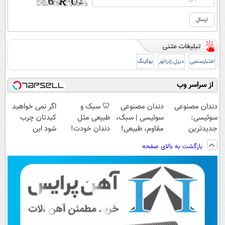
اعتبارسنجی
دیزل ژنراتور
بوکینگ
از سراسر وب
دندان مصنوعی
دندان مصنوعی
🦷 سبک و
اگر نمی خواهید
سوئیسی:
سوئیسی | سبک،
طبیعی مثل
کبدتان چرب
جدیدترین
مقاوم، طبیعی!
دندان خودت!
شود این
فناوری اروپا،
ویزیت
نصب آسان و
نوشیدنی خوش
بازگشت به بالای صفحه
سبک و مقاوم |
رایگان+پرداخت
پرداخت اقساطی
طعم را بنوشید
پرداخت قسطی
اقساطی😍
💳 📍 تهران