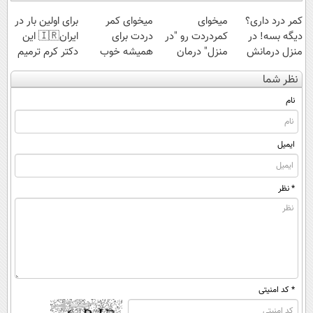
کمر درد داری؟
میخوای
میخوای کمر
برای اولین بار در
دیگه بسه! در
کمردردت رو "در
دردت برای
ایران🇮🇷 این
منزل درمانش
منزل" درمان
همیشه خوب
دکتر کرم ترمیم
کن
کنی؟ (◂فیلم +
شه؟ ◀
کننده 23 روزه
نظر شما
(◀پرسش‌نامه)
◂پرسش‌نامه)
پرسش‌نامه رو پر
ساخت!
کن!
نام
ایمیل
* نظر
* کد امنیتی