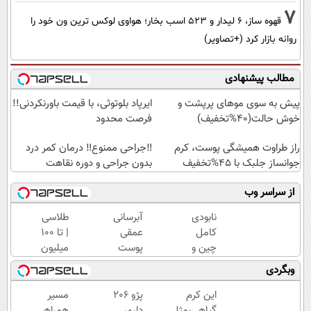
7
قهوه ساز، 6 لیدار و 523 اسب بخار؛ هواوی لوکس ترین ون خود را
روانه بازار کرد (+تصاویر)
مطالب پیشنهادی
پیش به سوی موهای پرپشت و
ایرپاد بلوتوثی، با قیمت باورنکردنی!!
خوش حالت(40%تخفیف)
فرصت محدود
راز طراوت همیشگی پوست، کرم
‼️جراحی ممنوع‼️ درمان کمر درد
جوانساز جلبک با 45%تخفیف
بدون جراحی و دوره نقاهت
از سراسر وب
نابودی
آبرسانی
طلاسی
کامل
عمقی
| تا 100
چین و
پوست
میلیون
چروک
در
وام
وبگردی
با کرم
تابستان
آنی
آلمانی۴۰٪تخفیف
با کرم
خرید
این کرم
پژو 206
مسیر
جوانساز
طلا💰
گیاهی،مثل
داری
همراهی