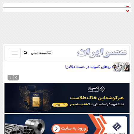
باز
نسخه اصلی
و
صفحه اول
داروهای کمیاب در دست دلالان!
بسته
تماس با ما
کردن
آرشیو
منو
جستجو
نظرسنجی
آب و هوا
اوقات شرعی
پیوند ها
سواد زندگی