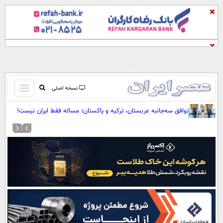
باز
نسخه اصلی
و
صفحه اول
توافق سه‌جانبه عربستان، ترکیه و پاکستان؛ مساله فقط ایران نیست!
بسته
تماس با ما
کردن
آرشیو
منو
جستجو
نظرسنجی
آب و هوا
اوقات شرعی
پیوند ها
سواد زندگی