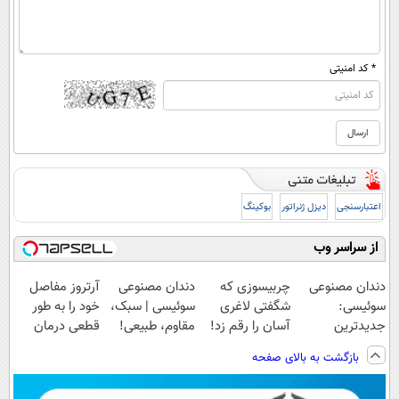
* کد امنیتی
اعتبارسنجی
دیزل ژنراتور
بوکینگ
از سراسر وب
دندان مصنوعی
چربیسوزی که
دندان مصنوعی
آرتروز مفاصل
سوئیسی:
شگفتی لاغری
سوئیسی | سبک،
خود را به طور
جدیدترین
آسان را رقم زد!
مقاوم، طبیعی!
قطعی درمان
فناوری اروپا،
ویزیت
کنید!
بازگشت به بالای صفحه
سبک و مقاوم |
رایگان+پرداخت
◗پرسش‌نامه◖
پرداخت قسطی
اقساطی😍