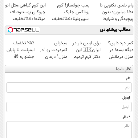
وام نقدی تکنوپی تا
بمب جوانساز! کرم
این کرم گیاهی،مثل اتو
۱۵۰ میلیون؛ بدون
بوتاکس جلبک
چروکای پوستتوصاف
پیچیدگی و شرایط
اسپیرولینا50%تخفیف
میکنه!50%تخفیف
سخت
مطالب پیشنهادی
کمر درد داری؟
برای اولین بار در
میخوای
۲۵٪ تخفیف
دیگه بسه! در
ایران🇮🇷 این
کمردردت رو "در
ایمپلنت تا پایان
منزل درمانش
دکتر کرم ترمیم
منزل" درمان
جشنواره 🎁
کن
کننده 23 روزه
کنی؟ (◂فیلم +
نظر شما
(◀پرسش‌نامه)
ساخت!
◂پرسش‌نامه)
نام
ایمیل
* نظر