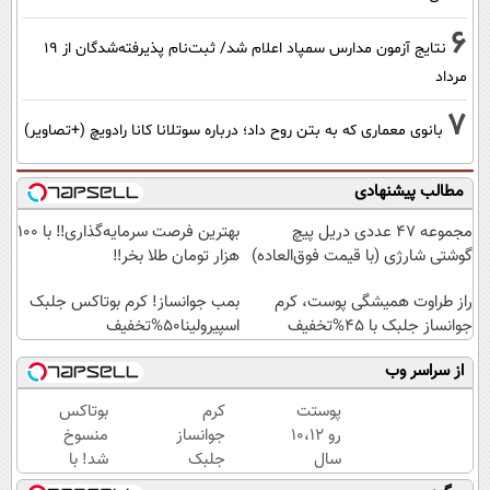
6
نتایج آزمون مدارس سمپاد اعلام شد/ ثبت‌نام پذیرفته‌شدگان از ۱۹
مرداد
7
بانوی معماری که به بتن روح داد؛ درباره سوتلانا کانا رادویچ (+تصاویر)
مطالب پیشنهادی
مجموعه 47 عددی دریل پیچ
بهترین فرصت سرمایه‌گذاری‼️ با 100
گوشتی شارژی‌ (با قیمت فوق‌العاده)
هزار تومان طلا بخر‼️
راز طراوت همیشگی پوست، کرم
بمب جوانساز! کرم بوتاکس جلبک
جوانساز جلبک با 45%تخفیف
اسپیرولینا50%تخفیف
از سراسر وب
پوستت
کرم
بوتاکس
رو 10،12
جوانساز
منسوخ
سال
جلبک
شد! با
جوان
اسپیرولینا
کرم