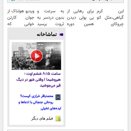
این کرم
برای رهایی از
به سرعت و
ویدیو هولناک از
گیاهی،مثل اتو
بی پولی دیدن
بدون دردسر به
جوان کارتن
چروکای
همین دوره
ثروت برسید
خوابی که
پوستتوصاف
رایگان کافیه!
(دوره کاملا
میلیاردر شد.
تماشاخانه
میکنه!50%تخفیف
(شمارتو وارد
رایگان
آموزش رایگان
کن)
پولسازی)
ساعت ۸:۱۵ ششم اوت ؛
هیروشیما / وقتی شهر در دیگ
قیر می‌جوشید
محمدباقر خرازی کیست؟
روحانی جنجالی با ادعاها و
ایده‌های تخیلی
فیلم های دیگر