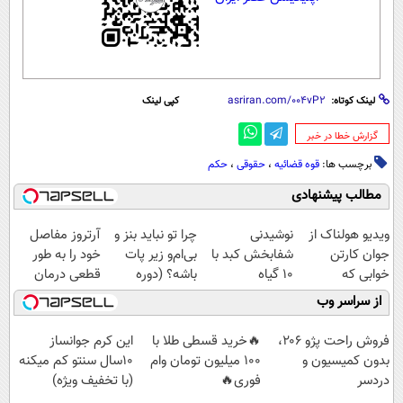
لینک کوتاه:
کپی لینک
‌گزارش خطا در خبر
برچسب ها:
قوه قضائیه
،
حقوقی
،
حکم
مطالب پیشنهادی
ویدیو هولناک از
نوشیدنی
چرا تو نباید بنز و
آرتروز مفاصل
جوان کارتن
شفابخش کبد با
بی‌ام‌و زیر پات
خود را به طور
خوابی که
10 گیاه
باشه؟ (دوره
قطعی درمان
میلیاردر شد.
موثر(تخفیف تا
رایگان درآمد
کنید!
از سراسر وب
آموزش رایگان
امشب)
میلیاردی)
◗پرسش‌نامه◖
فروش راحت پژو ۲۰6،
🔥خرید قسطی طلا با
این کرم جوانساز
بدون کمیسیون و
100 میلیون تومان وام
10سال سنتو کم میکنه
دردسر
فوری🔥
(با تخفیف ویژه)