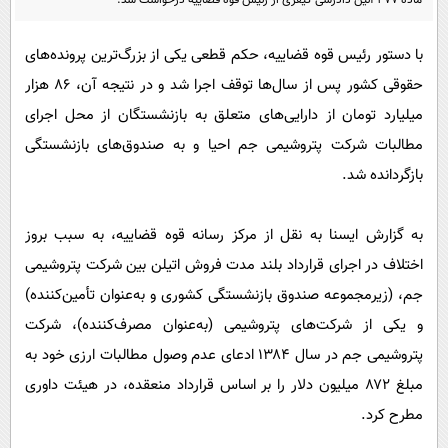
پیامک
سرگرمی
روانشناسی
فناوری
با دستور رئیس قوه قضاییه، حکم قطعی یکی از بزرگ‌ترین پرونده‌های
آشپزی
حقوقی کشور پس از سال‌ها توقف اجرا شد و در نتیجه آن، ۸۶ هزار
گوناگون
میلیارد تومان از دارایی‌های متعلق به بازنشستگان از محل اجرای
دانلود
حوادث
مطالبات شرکت پتروشیمی جم احیا و به صندوق‌های بازنشستگی
محیط زیست
بازگردانده شد.
سلامت
فرهنگی
به گزارش ایسنا به نقل از مرکز رسانه قوه قضاییه، به سبب بروز
اختلاف در اجرای قرارداد بلند مدت فروش اتیلن بین شرکت پتروشیمی
بین الملل
جم، (زیرمجموعه صندوق بازنشستگی کشوری و به‌عنوان تأمین‌کننده)
اجتماعی
و یکی از شرکت‌های پتروشیمی (به‌عنوان مصرف‌کننده)، شرکت
حیات وحش
پتروشیمی جم در سال ۱۳۸۴ ادعای عدم وصول مطالبات ارزی خود به
سیاست خارجی
مبلغ ۸۷۲ میلیون دلار را بر اساس قرارداد منعقده، در هیئت داوری
مطرح کرد.