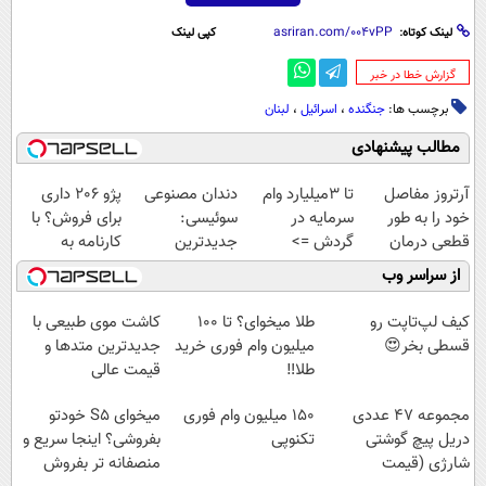
لینک کوتاه:
کپی لینک
‌گزارش خطا در خبر
برچسب ها:
جنگنده‌
،
اسرائیل
،
لبنان
مطالب پیشنهادی
آرتروز مفاصل
تا 3میلیارد وام
دندان مصنوعی
پژو 206 داری
خود را به طور
سرمایه در
سوئیسی:
برای فروش؟ با
قطعی درمان
گردش =>
جدیدترین
کارنامه به
کنید!
فروشگاهت رو
فناوری اروپا،
بهترین قیمت
از سراسر وب
◗پرسش‌نامه◖
ثبت کن
سبک و مقاوم |
بفروش!
پرداخت قسطی
کیف لپ‌تاپت رو
طلا میخوای؟ تا 100
کاشت موی طبیعی با
قسطی بخر😍
میلیون وام فوری خرید
جدیدترین متدها و
طلا‼️
قیمت عالی
مجموعه 47 عددی
150 میلیون وام فوری
میخوای S5 خودتو
دریل پیچ گوشتی
تکنوپی
بفروشی؟ اینجا سریع و
شارژی (قیمت
منصفانه تر بفروش