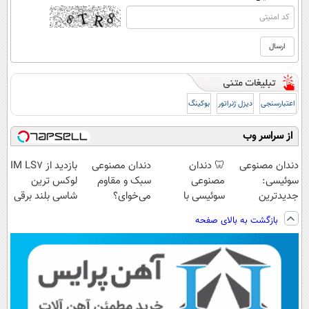
اعتبارسنجی
دیزل ژنراتور
بوکینگ
از سراسر وب
دندان مصنوعی
🦷 دندان
دندان مصنوعی
بازدید از IM LS7
سوئیسی:
مصنوعی
سبک و مقاوم
لوکس ترین
جدیدترین
سوئیسی با
می‌خوای؟
شاسی بلند برقی
فناوری اروپا،
تکنولوژی
پرداخت اقساطی
ایران در باشگاه
بازگشت به بالای صفحه
سبک و مقاوم |
دیجیتال |
هم داریم!😍 |
انقلاب
پرداخت قسطی
پرداخت در 4
📍تهران
قسط |📍 تهران