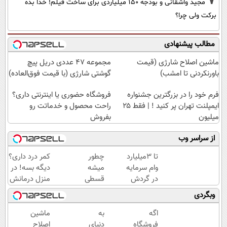
7
مجید واشقانی و بودجه 150 میلیاردی برای ساخت فیلم! خدا بده
برکت ولی چرا؟
مطالب پیشنهادی
ماشین اصلاح شارژی (قیمت
مجموعه 47 عددی دریل پیچ
باورنکردنی تا امشب)
گوشتی شارژی‌ (با قیمت فوق‌العاده)
فرم خود را در بزرگترین جشنواره
فروشگاه حضوری یا اینترنتی داری؟
ایمپلنت تهران پر کنید ! | فقط ۲۵
راحت محصول و خدماتت رو
میلیون
بفروش
از سراسر وب
تا 3میلیارد
چطور
کمر درد داری؟
وام سرمایه
میشه
دیگه بسه! در
در گردش
قسطی
منزل درمانش
فروشندگان
طلا
کن
وبگردی
=>
خرید |
(◀پرسش‌نامه)
فروشگاهت
با
اگه
به
ماشین
رو ثبت کن
طلاسی
فروشگاه
دنیای
اصلاح