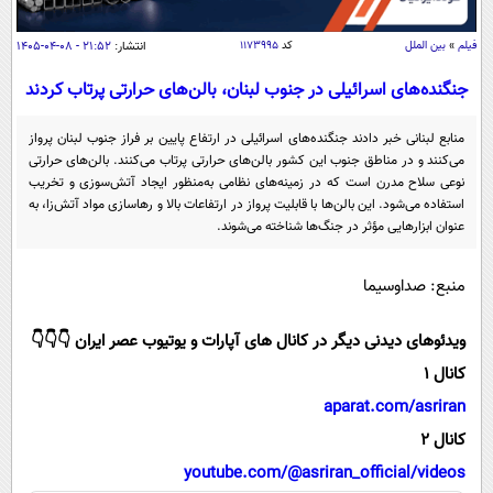
سیاسی
اقتصاد
فیلم
»
بین الملل
کد
۱۱۷۳۹۹۵
انتشار:
۲۱:۵۲ - ۰۸-۰۴-۱۴۰۵
جامعه
اقتصادی
جنگنده‌های اسرائیلی در جنوب لبنان، بالن‌های حرارتی پرتاب کردند
ورزشی
اجتماعی
خودرو
منابع لبنانی خبر دادند جنگنده‌های اسرائیلی در ارتفاع پایین بر فراز جنوب لبنان پرواز
بین الملل
می‌کنند و در مناطق جنوب این کشور بالن‌های حرارتی پرتاب می‌کنند. بالن‌های حرارتی
حوادث
نوعی سلاح مدرن است که در زمینه‌های نظامی به‌منظور ایجاد آتش‌سوزی و تخریب
فرهنگ و هنر
سیاست خارجی
سلامت
استفاده می‌شود. این بالن‌ها با قابلیت پرواز در ارتفاعات بالا و رهاسازی مواد آتش‌زا، به
عنوان ابزار‌هایی مؤثر در جنگ‌ها شناخته می‌شوند.
علم و دانش
یک برش دانایی
قرآن
فناوری و It
محیط زیست
منبع: صداوسیما
گوناگون
علمی
سفر و تفریح
ویدئوهای دیدنی دیگر در کانال های آپارات و یوتیوب عصر ایران 👇👇👇
فیلم
سرگرمی
اخبار کریپتو
کانال 1
عصر ایران 2
اقتصاد
باشگاه مغز
aparat.com/asriran
آموزش زبان
خواندنی ها و دیدنی ها
ورزش
مجله تصویری سلاح
کانال 2
داستان کوتاه
سیاست
youtube.com/@asriran_official/videos