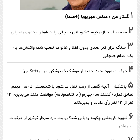
1
گیتار من ؛ عباس مهرپویا (+صدا)
2
محمدباقر خرازی کیست؟روحانی جنجالی با ادعاها و ایده‌های تخیلی
3
سنگ مزار اکبر عبدی بدون اطلاع خانواده نصب شد؛ واکنش‌ها به
یک اقدام جنجالی
4
جزئیات مورد بحث جدید از موشک خیبرشکن ایران (+عکس)
5
پزشکیان‌: آنچه گاهی از رهبر نقل می‌شود با شخصیتی که من دیدم
تطابق ندارد/ گفتند سه چهارم ( با تفاهم‌نامه) موافقت کنند می‌پذیرم، 12
نفر از 13 نفر رأی دادند و پذیرفتند
6
شهید لاریجانی چگونه ردیابی شد؟ روایت تازه سردار کوثری از جزئیات
این ماجرا