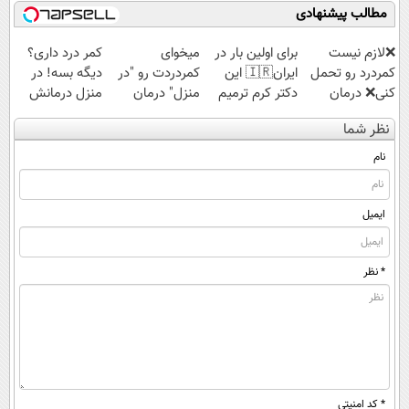
باورنکردنی!!)
مطالب پیشنهادی
❌لازم نیست
برای اولین بار در
میخوای
کمر درد داری؟
کمردرد رو تحمل
ایران🇮🇷 این
کمردردت رو "در
دیگه بسه! در
کنی❌ درمان
دکتر کرم ترمیم
منزل" درمان
منزل درمانش
بدون جراحی و
کننده 23 روزه
کنی؟ (◂فیلم +
کن
نظر شما
قرص
ساخت!
◂پرسش‌نامه)
(◀پرسش‌نامه)
(پرسشنامه)
نام
ایمیل
* نظر
* کد امنیتی