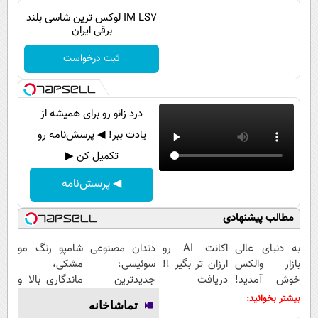
پیامک
سرگرمی
IM LS7 لوکس ترین شاسی بلند
برقی ایران
روانشناسی
فناوری
آشپزی
ثبت درخواست
گوناگون
دانلود
حوادث
محیط زیست
درد زانو رو برای همیشه از
یادت ببر! ◀ پرسش‌نامه رو
سلامت
تکمیل کن ▶
فرهنگی
◀ پرسش‌نامه
بین الملل
مطالب پیشنهادی
اجتماعی
حیات وحش
به دنیای عالی
اکانت AI رو
دندان مصنوعی
شامپو رنگ مو
بازار والکس
ارزان تر بگیر !!
سوئیسی:
مشکی،
سیاست خارجی
خوش آمدید!
دریافت
جدیدترین
ماندگاری بالا و
ترید را آغاز
کدتخفیف
فناوری اروپا،
طبیعی
بیشتر بخوانید:
تماشاخانه
کنید!
سبک و مقاوم |