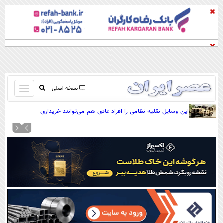
باز
نسخه اصلی
و
صفحه اول
این وسایل نقلیه نظامی را افراد عادی هم می‌توانند خریداری
بسته
کنند(+عکس)
تماس با ما
کردن
آرشیو
منو
جستجو
نظرسنجی
آب و هوا
اوقات شرعی
پیوند ها
سواد زندگی