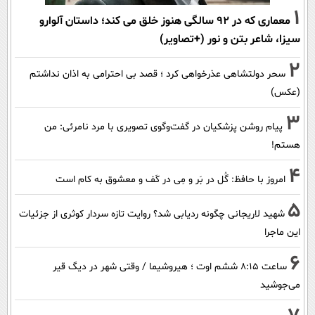
1
معماری که در 92 سالگی هنوز خلق می کند؛ داستان آلوارو
سیزا، شاعر بتن و نور (+تصاویر)
2
سحر دولتشاهی عذرخواهی کرد ؛ قصد بی احترامی به اذان نداشتم
(عکس)
3
پیام روشن پزشکیان در گفت‌و‌گوی تصویری با مرد نامرئی: من
هستم!
4
امروز با حافظ: گُل در بَر و مِی در کَف و معشوق به کام است
5
شهید لاریجانی چگونه ردیابی شد؟ روایت تازه سردار کوثری از جزئیات
این ماجرا
6
ساعت ۸:۱۵ ششم اوت ؛ هیروشیما / وقتی شهر در دیگ قیر
می‌جوشید