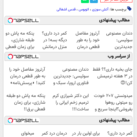
برچسب ها:
آتش سوزی
،
اتوبوس
،
قدس اشغالی
مطالب پیشنهادی
دندان مصنوعی
آرتروز مفاصل
کمر درد داری؟
پنکه مه پاش دو
سوئیسی:
خود را به طور
دیگه بسه! در
طبقه شارژی،
جدیدترین
قطعی درمان
منزل درمانش
برای زمان قعطی
فناوری اروپا،
کنید!
کن
برق!!
از سراسر وب
سبک و مقاوم |
◗پرسش‌نامه◖
(◀پرسش‌نامه)
پرداخت قسطی
جای بخیه داری؟؟ فقط
دندان مصنوعی
آرتروز مفاصل خود را
در 3 هفته ترمیمش
سوئیسی: جدیدترین
به طور قطعی درمان
کن!😍
فناوری اروپا، سبک و
کنید! ◗پرسش‌نامه◖
مقاوم | پرداخت
میدونستی 207 خودت
این دکتر شیرازی کرم
پنکه مه پاش دو طبقه
قسطی
رو میتونی روهوا
ترمیم زخم ایرانی را
شارژی، برای زمان
بفروشی؟اینجا سریع و
ساخت!!!
قعطی برق!!
راحت بفروش
مطالب پیشنهادی
کمر درد داری؟
برای اولین بار در
درمان درد کمر
میخوای