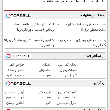
7
نامه جبهه اصلاحات به رئیس قوه قضائیه
مطالب پیشنهادی
پنکه مه پاش دو طبقه شارژی، برای
ترکیبی از خنکی، لطافت هوا و
زمان قعطی برق!!
زیبایی (قیمت باور نکردنی!)
پنکه مه پاش رومیزی، مخصوص
شامپو رنگ مو مشکی، ماندگاری بالا
گرمایی‌ها!!
و طبیعی
از سراسر وب
دیگه کمر درد
دندان
جراحی کمر
بسه❌ بدون
مصنوعی
ممنوع شده!
تزریق در
سوئیسی:
میخوای کمرت
منزل
جدیدترین
رو در منزل
وبگردی
درمانش
فناوری
درمان کنی؟
کن✅
اروپا،
((پرسش‌نامه))
کمر درد داری؟
این دکتر
آرتروز مفاصل
◀پرسش‌نامه
سبک و
دیگه بسه! در
شیرازی
خود را به طور
پر کن▶
مقاوم |
منزل درمانش
کرم
قطعی درمان
پرداخت
کن
ترمیم
کنید!