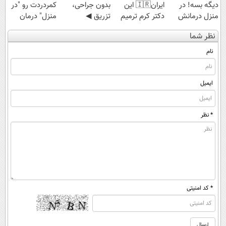
دیگه بسه! در
ایران🇮🇷 این
بدون جراحی،
کمردردت رو "در
منزل درمانش
دکتر کرم ترمیم
تزریق ◀
منزل" درمان
کن
کننده 23 روزه
پرسش‌نامه رو پر
کنی؟ (◂فیلم +
نظر شما
(◀پرسش‌نامه)
ساخت!
کن ▶
◂پرسش‌نامه)
نام
ایمیل
* نظر
* کد امنیتی