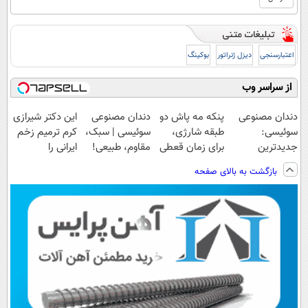
اعتبارسنجی
دیزل ژنراتور
بوکینگ
از سراسر وب
دندان مصنوعی
پنکه مه پاش دو
دندان مصنوعی
این دکتر شیرازی
سوئیسی:
طبقه شارژی،
سوئیسی | سبک،
کرم ترمیم زخم
جدیدترین
برای زمان قعطی
مقاوم، طبیعی!
ایرانی را
فناوری اروپا،
برق!!
ویزیت
ساخت!!!
بازگشت به بالای صفحه
سبک و مقاوم |
رایگان+پرداخت
پرداخت قسطی
اقساطی😍