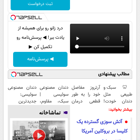
پیامک
سرگرمی
ثبت درخواست
روانشناسی
فناوری
آشپزی
گوناگون
درد زانو رو برای همیشه از
دانلود
یادت ببر! ◀ پرسش‌نامه رو
حوادث
تکمیل کن ▶
محیط زیست
◀ پرسش‌نامه
سلامت
فرهنگی
مطالب پیشنهادی
بین الملل
🦷 سبک و
آرتروز مفاصل
دندان مصنوعی
دندان مصنوعی
طبیعی مثل
خود را به طور
سوئیسی |
سوئیسی:
اجتماعی
دندان خودت!
قطعی درمان
سبک، مقاوم،
جدیدترین
حیات وحش
نصب آسان و
کنید!
طبیعی! ویزیت
فناوری اروپا،
بیشتر بخوانید:
تماشاخانه
پرداخت
◗پرسش‌نامه◖
رایگان+پرداخت
سبک و مقاوم |
سیاست خارجی
آتش سوزی گسترده یک
اقساطی 💳 📍
اقساطی😍
پرداخت قسطی
تهران
کلیسا در بروکلین آمریکا