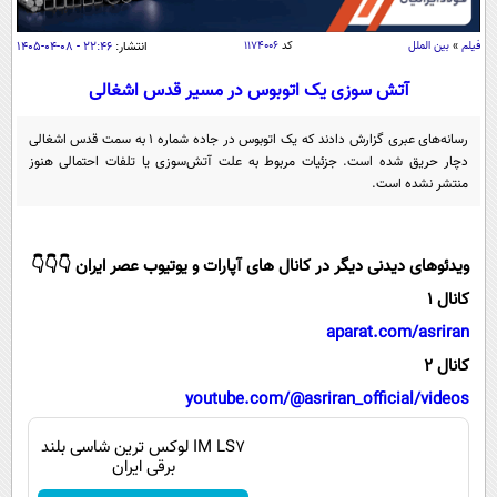
سیاسی
اقتصاد
فیلم
»
بین الملل
کد
۱۱۷۴۰۰۶
انتشار:
۲۲:۴۶ - ۰۸-۰۴-۱۴۰۵
جامعه
اقتصادی
آتش سوزی یک اتوبوس در مسیر قدس اشغالی
ورزشی
اجتماعی
خودرو
رسانه‌های عبری گزارش دادند که یک اتوبوس در جاده شماره ۱ به سمت قدس اشغالی
بین الملل
دچار حریق شده است. جزئیات مربوط به علت آتش‌سوزی یا تلفات احتمالی هنوز
حوادث
منتشر نشده است.
فرهنگ و هنر
سیاست خارجی
سلامت
علم و دانش
یک برش دانایی
ویدئوهای دیدنی دیگر در کانال های آپارات و یوتیوب عصر ایران 👇👇👇
قرآن
فناوری و It
محیط زیست
کانال 1
گوناگون
علمی
سفر و تفریح
aparat.com/asriran
فیلم
سرگرمی
اخبار کریپتو
کانال 2
عصر ایران 2
اقتصاد
باشگاه مغز
youtube.com/@asriran_official/videos
آموزش زبان
خواندنی ها و دیدنی ها
ورزش
مجله تصویری سلاح
IM LS7 لوکس ترین شاسی بلند
داستان کوتاه
برقی ایران
سیاست