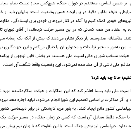
. بر همین اساس، معتقدم در دوران جنگ، هیچ‌کس مجاز نیست نظام سیاسی 
ایطی، طرف مقابل دقیقا در پی ایجاد همین وضعیت است؛ بنابراین باید از خود
روهای خودی کمک کنیم یا آنکه در کنار نیروهای خودی برای ایستادگی، مقاومت 
 به اعتقاد من همه کسانی که در این مسیر حرکت کرده‌اند، از آقای نبویان تا 
نند. متأسفانه صداوسیما بار دیگر نشان می‌دهد که بیش از آنکه یک رسانه ملی
 به‌طور مستمر تولیدات و محتوای آن را دنبال می‌کنم و این جهت‌گیری برا
، هیئت منتخب شورای عالی امنیت ملی هستند، در بخش قابل توجهی از برنامه‌
 منافع ملی ناشی از آن مشاهده نمی‌شود. این وضعیت واقعا شگفت‌آور است.
تیم؛ حالا چه باید کرد؟
منیت ملی باید رسما اعلام کند که این مذاکرات و هیئت مذاکره‌کننده مورد ت
یا اگر مذاکرات بر اساس تصمیم این شورا انجام می‌شود، نباید اجازه دهد نیروها
لماسی کشور مانع ایجاد کنند. به باور من، کارشکنی در برابر دیپلماسی کشور 
 با جنگ، دقیقا معادل آن است که کسی در زمان جنگ، در مسیر حرکت یک تا
د ندارد. دیپلماسی نیز نوعی جنگ است؛ با این تفاوت که با زبان نرم پیش می‌