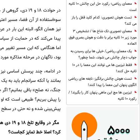
معمای ریاضی؛ رکورد حل این چالش 10 ثانیه
در حوادث ۱۸ و ۱۹ د
است
تست هوش تصویری: کدام کلید قفل را باز
سوءاستفاده از آن فضا، مسیر اعتر
می کند؟
نیز همان الگو، البته این بار در
معمای تصویری تک شاخ ها / تشخیص 3
مورد زیر 10 ثانیه برابر با دقت و هوش بصری فوق
پیدا می‌کند که در حمایت از سیاس
العاده
اما هنگامی که این مسیر تغییر 
یک معمای ریاضی/ خیلی ها برای رسیدن به
بود، ناگهان در مرحله مذاکره مورد
جواب دچار چالش می شوند، شما چطور؟
فقط تیزبین ها می توانند این معما را در 10
در ادامه، چند پرسش اساسی نیز
ثانیه حل کنند!
تست هوش چالش برانگیز: نابغه های ریاضی
بمانند یا آنکه سرانجام باید به ی
الگوی پنهان این معما را پیدا کنند!
جنگ، نه صلح» باقی بمانیم؟ اگر 
تیزبین ها مچ این ماهی پنهان کار را بگیرند! /
را پیش ببریم؟ طبیعی است که او نی
رکورد 10 ثانیه
پیش‌بینی شده و نه حتی در سطح ت
‌ مگر در
کرد؟ اصلا خط تمایز کجاست؟