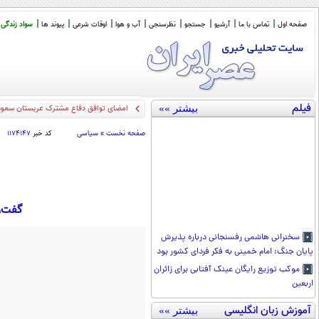
صفحه اول
تماس با ما
آرشیو
جستجو
نظرسنجی
آب و هوا
اوقات شرعی
پیوند ها
سواد زندگی
فیلم
بیشتر »»
سخنگوی کمیس
_
صفحه نخست
»
سیاسی
کد خبر
۱۱۷۴۱۴۷
گفت‌و
سخنرانی هاشمی رفسنجانی درباره پذیرش
پایان جنگ: امام خمینی به فکر فردای کشور بود
موکب توزیع رایگان عینک آفتابی برای زائران
اربعین
آموزش زبان انگلیسی
بیشتر »»