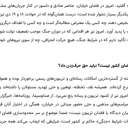
تید. امروز در فضای خیابان، عناصر صادق و دلسوز در کنار جریان‌های مشک
حضور یافته‌اند و تفکیک این دو از یکد
 تشخیص دهند چه کسی یک معترض مطالبه‌گر است و چه کسی با اهداف دیگری 
 پدید آورد. امروز نیز هر اقدامی که در دوران جنگ موجب تضعیف دولت شود،
 تأکید دارم که در شرایط جنگ، هیچ حرکت انحرافی، چه از سوی نیروهای خو
فضای کشور نیست؟ نباید حق حرف‌زدن داد؟
 از گسترده‌ترین امکانات رسانه‌ای و تریبون‌های رسمی برخوردار بوده و هموا
 کرده‌اند. همیشه نقد، تخطئه، توهین و حتی تهدید مسئولان را داشته‌اند و 
مروز نیز از کمبود تریبون و رسانه رنج نمی‌برد. از صداوسیما، روزنامه‌ها، خبرگزاری
راسم‌های مذهبی و حتی حضور میدانی در خیابان، همگی در اختیار آنان قرار د
یان دیدگاه یا فقدان تریبون نیست؛ ضمنا موضوع بر سر محدودسازی فضای ا
ئات شرایط «جنگی» حاکم بر کشور است؛ شرایطی که ایجاب می‌کند همه جریا