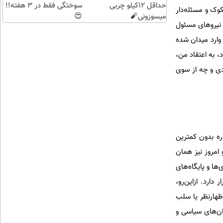
حداقل 12کیلو چربی
سوختگی فقط در 3 هفته!!
وک و مسئله‌دار
میسوزونی🧨
😍
یگر بسیار دشوار شده است؛ درست همان‌گونه که در حوادث ۱۸ و ۱۹ دی نیز نیروهای مسئول
وارد میدان شده
 به اعتقاد من،
دی و چه از سوی
ره بدون کمترین
امروز نیز همان
‌ها و پایگاه‌های
ارد. ازاین‌رو،
ظهارنظر یا سلب
ن‌های سیاسی و