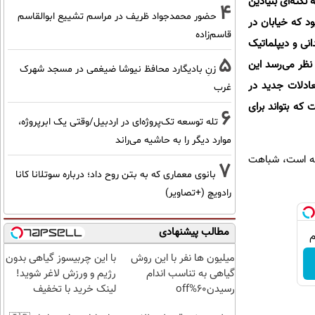
نکته‌ای بنیادین
4
حضور محمدجواد ظریف در مراسم تشییع ابوالقاسم
ود که خیابان در
قاسم‌زاده
نی و دیپلماتیک
5
نظر می‌رسد این
زنِ بادیگارد محافظ نیوشا ضیغمی در مسجد شهرک
ادلات جدید در
غرب
که بتواند برای
6
تله توسعه تک‌پروژه‌ای در اردبیل/وقتی یک ابرپروژه،
موارد دیگر را به حاشیه می‌راند
فته است، شباهت
7
بانوی معماری که به بتن روح داد؛ درباره سوتلانا کانا
رادویچ (+تصاویر)
مطالب پیشنهادی
میلیون ها نفر با این روش
با این چربیسوز گیاهی بدون
گیاهی به تناسب اندام
رژیم و ورزش لاغر شوید!
رسیدن60%off
لینک خرید با تخفیف