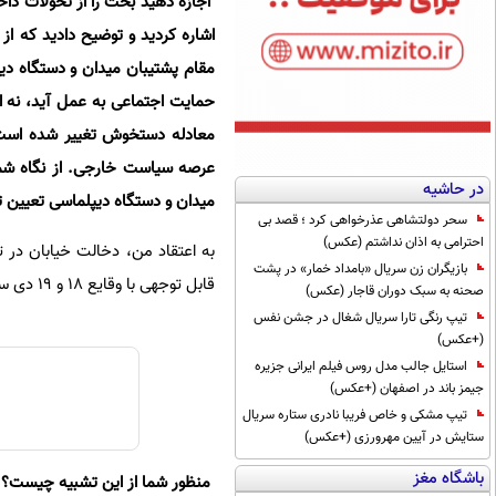
‌ اجازه دهید بحث را از تحولات دا
اشاره کردید و توضیح دادید که از
مقام پشتیبان میدان و دستگاه دی
حمایت اجتماعی به عمل آید، نه ای
معادله دستخوش تغییر شده است؛ 
عرصه سیاست خارجی. از نگاه شما،
در حاشیه
میدان و دستگاه دیپلماسی تعیین ت
سحر دولتشاهی عذرخواهی کرد ؛ قصد بی
احترامی به اذان نداشتم (عکس)
به اعتقاد من، دخالت خیابان در
بازیگران زن سریال «بامداد خمار» در پشت
قابل توجهی با وقایع ۱۸ و ۱۹ دی سال گذشته دارد و من از همین منظر به این موضوع نگاه می‌کنم.
صحنه به سبک دوران قاجار (عکس)
تیپ رنگی تارا سریال شغال در جشن نفس
(+عکس)
استایل جالب مدل روس فیلم ایرانی جزیره
جیمز باند در اصفهان (+عکس)
تیپ مشکی و خاص فریبا نادری ستاره سریال
ستایش در آیین مهرورزی (+عکس)
باشگاه مغز
‌ منظور شما از این تشبیه چیست؟ 