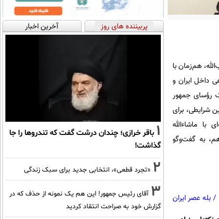
پربیننده های روز
آخرین اخبار
لله، هم‌زمان با
ی داخل ایران و
رک رؤسای جمهور
ین شرایطی، برای
 با ماشاءالله
1
باقر خرازی؛ چندان درشت گفت که تندروها را جا
هم، به گفت‌وگو
گذاشت!
2
«تجرد قطعی»، انتخابی جدید برای سبک زندگی
3
آقای رئیس جمهور! این هم یک نمونه از حذف که در
/
بله عصر ایران
گزارش خود به صراحت انتقاد کردید