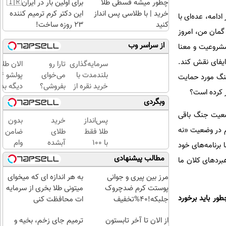
چطور میشه قسطی طلا
برای اولین بار در ایران🇮🇷
خرید | با طلاسی پس انداز
این دکتر کرم ترمیم کننده
 ادامه، عده‌ای با
کنید
23 روزه ساخت!
گمان من، امروز
از سراسر وب
مشروعیت و معنا
ایفای نقش کند.
سرمایه‌گذاری
تارا رو
الان طلا
بلندمدت با
می‌خوای
جنگ مورد حمایت
خرید نقره از
بفروشی؟
دیگه بده
ر کرده است؟
دیجی‌کالا
با
سرمایه‌گ
وبگردی
خودرو۴۵
طلا با ا
ضعیت جنگ باقی
یک‌روزه
بی‌بهره
پس‌انداز
خرید
بدون
یم در وضعیت «نه
بفروشش
طلا فقط
طلای
ضامن
با ۱۰۰
آبشده
وام
برنامه‌های خود
هزارتومان
حتی با
بگیر،
مطالب پیشنهادی
هبردهای کلان ما
(امن و
۱۰۰هزارتومان
طلا
راحت)
بخر
مرز بین پیری و جوانی
به هر اندازه ای که میخوای
😍
پوستت کرم ضدچروک
میتونی طلا بخری از سرمایه
ن چطور باید برخورد
جلبکه!40%تخفیف
ات محافظت کنی
از الان تا آخر تابستون
ترمیم جای زخم، بخیه و