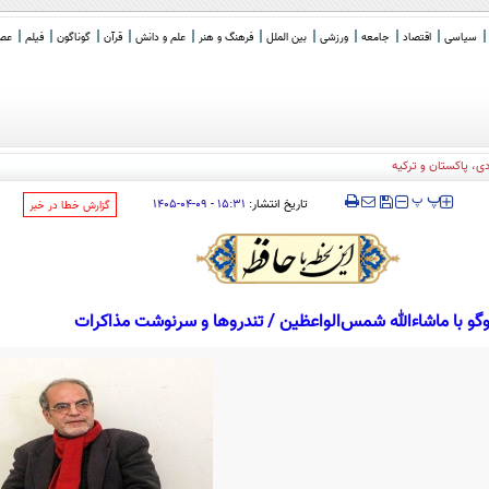
سیاسی
اقتصاد
جامعه
ورزشی
بین الملل
فرهنگ و هنر
علم و دانش
قرآن
گوناگون
فیلم
عصر 
‍‍‍ پ
پ
تاریخ انتشار:
۱۵:۳۱ - ۰۹-۰۴-۱۴۰۵
‌گزارش خطا در خبر
گو با ماشاءالله شمس‌الواعظین / تندروها و سرنوشت مذاکرات