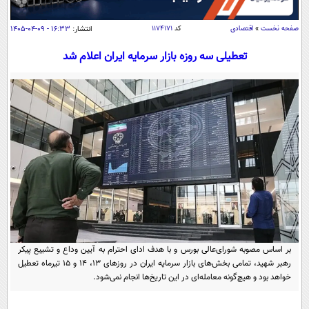
سیاسی
اقتصاد
صفحه نخست
»
اقتصادی
کد
۱۱۷۴۱۷۱
انتشار:
۱۶:۳۳ - ۰۹-۰۴-۱۴۰۵
جامعه
اقتصادی
تعطیلی سه روزه بازار سرمایه ایران اعلام شد
ورزشی
اجتماعی
خودرو
بین الملل
حوادث
فرهنگ و هنر
سیاست خارجی
سلامت
علم و دانش
یک برش دانایی
قرآن
فناوری و It
محیط زیست
گوناگون
علمی
سفر و تفریح
فیلم
سرگرمی
اخبار کریپتو
عصر ایران 2
اقتصاد
باشگاه مغز
بر اساس مصوبه شورای‌عالی بورس و با هدف ادای احترام به آیین وداع و تشییع پیکر
آموزش زبان
خواندنی ها و دیدنی ها
رهبر شهید، تمامی بخش‌های بازار سرمایه ایران در روزهای ۱۳، ۱۴ و ۱۵ تیرماه تعطیل
ورزش
مجله تصویری سلاح
خواهد بود و هیچ‌گونه معامله‌ای در این تاریخ‌ها انجام نمی‌شود.
داستان کوتاه
سیاست