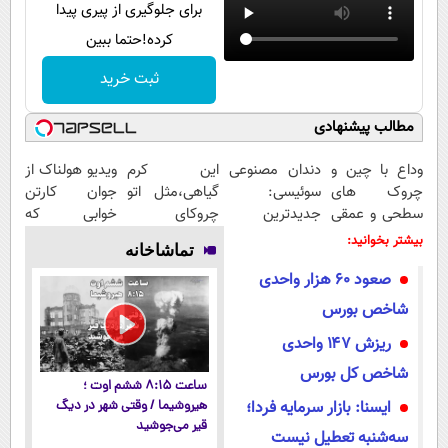
برای جلوگیری از پیری پیدا
کرده!حتما ببین
ثبت خرید
مطالب پیشنهادی
وداع با چین و
دندان مصنوعی
این کرم
ویدیو هولناک از
چروک های
سوئیسی:
گیاهی،مثل اتو
جوان کارتن
سطحی و عمقی
جدیدترین
چروکای
خوابی که
پوست...
فناوری اروپا،
پوستتوصاف
میلیاردر شد.
بیشتر بخوانید:
تماشاخانه
سبک و مقاوم |
میکنه!50%تخفیف
آموزش رایگان
صعود ۶۰ هزار واحدی
پرداخت قسطی
شاخص بورس
ریزش ۱۴۷ واحدی
شاخص کل بورس
ساعت ۸:۱۵ ششم اوت ؛
ایسنا: بازار سرمایه فردا؛
هیروشیما / وقتی شهر در دیگ
قیر می‌جوشید
سه‌شنبه تعطیل نیست