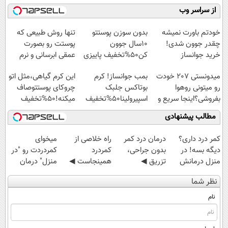
میلیاردر شد.
موثر(تخفیف تا
فناوری اروپا،
کنید!
از سراسر وب
آموزش رایگان
امشب)
سبک و مقاوم |
◗پرسش‌نامه◖
پرداخت قسطی
خودتم باورت نمیشه
بدون سوزن پوستتو
تنها روش طبیعی که
چقدر جوون شدی!
10سال جوون
پوستت رو بصورت
خرید جوانساز
کن50%تخفیف پاییزی
عمقی ابرسانی و نرم
اسپیرولینا با تخفیف
میکنه
میدونستی 207 خودت
بمب جوانساز! کرم
این کرم گیاهی،مثل اتو
ویژه
رو میتونی روهوا
بوتاکس جلبک
چروکای پوستتوصاف
بفروشی؟اینجا سریع و
اسپیرولینا50%تخفیف
میکنه!50%تخفیف
راحت بفروش
مطالب پیشنهادی
کمر درد داری؟
درمان درد کمر
‌راه خلاصی از
میخوای
دیگه بسه! در
بدون جراحی،
کمردرد
کمردردت رو "در
منزل درمانش
تزریق ◀
همینجاست ◀
منزل" درمان
کن
پرسش‌نامه رو پر
فقط کافیه فرم
کنی؟ (◂فیلم +
نظر شما
(◀پرسش‌نامه)
کن ▶
رو پر کنی!
◂پرسش‌نامه)
نام