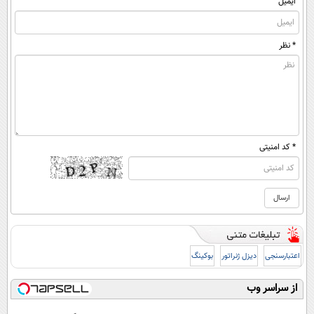
ایمیل
* نظر
* کد امنیتی
اعتبارسنجی
دیزل ژنراتور
بوکینگ
از سراسر وب