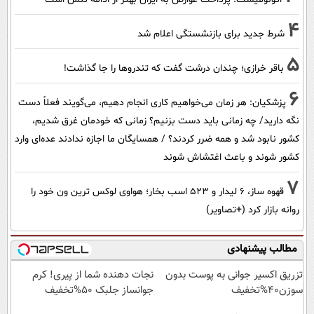
4
شرط جدید برای بازنشستگی اعلام شد
5
باقر خرازی؛ چندان درشت گفت که تندروها را جا گذاشت!
6
پزشکیان: هر زمان می‌خواهیم کاری انجام دهیم، می‌گویند فعلاً دست
نگه دارید/ چه زمانی باید دست بزنیم؟ زمانی که خودمان غرق شدیم،
کشور نابود شد و همه ضرر کردند؟ / همسایگان ما اجازه ندادند عده‌ای وارد
کشور شوند و باعث اغتشاش شوند
7
قهوه ساز، 6 لیدار و 523 اسب بخار؛ هواوی لوکس ترین ون خود را
روانه بازار کرد (+تصاویر)
مطالب پیشنهادی
تزریق اکسیر جوانی به پوست بدون
نجات دهنده شما از پیری! کرم
سوزن40%تخفیف
جوانساز جلبک 50%تخفیف