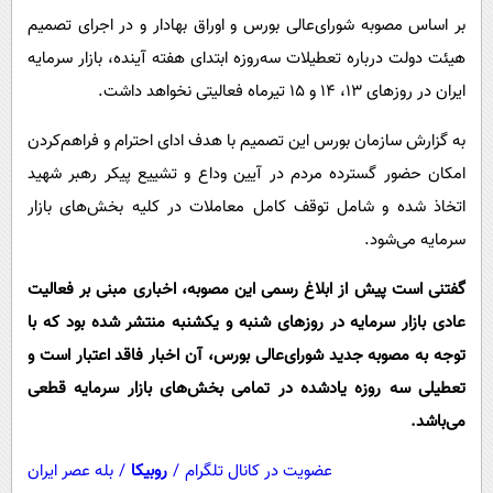
پیامک
سرگرمی
بر اساس مصوبه شورای‌عالی بورس و اوراق بهادار و در اجرای تصمیم
روانشناسی
فناوری
هیئت دولت درباره تعطیلات سه‌روزه ابتدای هفته آینده، بازار سرمایه
آشپزی
ایران در روزهای ۱۳، ۱۴ و ۱۵ تیرماه فعالیتی نخواهد داشت.
گوناگون
دانلود
حوادث
به گزارش سازمان بورس این تصمیم با هدف ادای احترام و فراهم‌کردن
امکان حضور گسترده مردم در آیین وداع و تشییع پیکر رهبر شهید
محیط زیست
اتخاذ شده و شامل توقف کامل معاملات در کلیه بخش‌های بازار
سلامت
سرمایه می‌شود.
فرهنگی
گفتنی است پیش از ابلاغ رسمی این مصوبه، اخباری مبنی بر فعالیت
بین الملل
عادی بازار سرمایه در روزهای شنبه و یکشنبه منتشر شده بود که با
اجتماعی
توجه به مصوبه جدید شورای‌عالی بورس، آن اخبار فاقد اعتبار است و
حیات وحش
تعطیلی سه روزه یادشده در تمامی بخش‌های بازار سرمایه قطعی
سیاست خارجی
می‌باشد.
عضویت در کانال تلگرام
/
روبیکا
/
بله عصر ایران