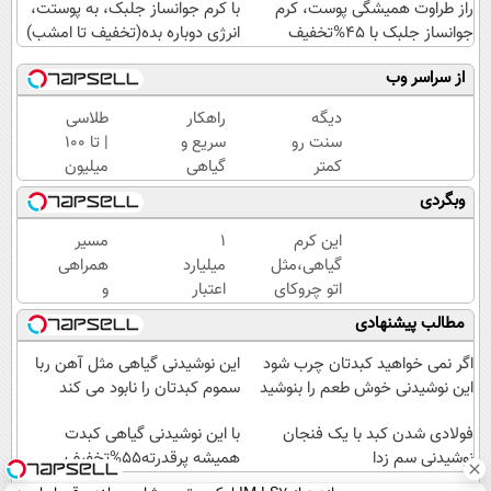
راز طراوت همیشگی پوست، کرم
با کرم جوانساز جلبک، به پوستت،
جوانساز جلبک با 45%تخفیف
انرژی دوباره بده(تخفیف تا امشب)
از سراسر وب
دیگه
راهکار
طلاسی
سنت رو
سریع و
| تا 100
کمتر
گیاهی
میلیون
حدس
برای
وام
وبگردی
میزنن😉
جلوگیری
آنی
کرم
و درمان
خرید
این کرم
۱
مسیر
ضدچروک
پیری
طلا💰
گیاهی،مثل
میلیارد
همراهی
گیاهی👈🏻
پوست
ثبت
اتو چروکای
اعتبار
و
45%تخفیف
نام
پوستتوصاف
خرید
گزارش
مطالب پیشنهادی
کن!
میکنه!50%تخفیف
طلا |
عملکرد
بدون
گروه
اگر نمی خواهید کبدتان چرب شود
این نوشیدنی گیاهی مثل آهن ربا
ضامن
اسنپ
این نوشیدنی خوش طعم را بنوشید
سموم کبدتان را نابود می کند
و چک
در
فولادی شدن کبد با یک فنجان
۱۴۰۴
با این نوشیدنی گیاهی کبدت
نوشیدنی سم زدا
همیشه پرقدرته55%تخفیف