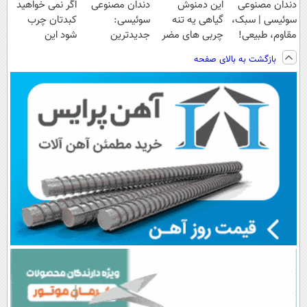
دندان مصنوعی
این دمنوش
دندان مصنوعی
اگر نمی خواهید
سوئیسی | سبک،
گیاهی یه تنه
سوئیسی:
کبدتان چرب
مقاوم، طبیعی!
چربی های مضر
جدیدترین
شود این
ویزیت
کبدت رو نابود
فناوری اروپا،
نوشیدنی خوش
بازگشت به بالای صفحه
رایگان+پرداخت
میکنه55%تخفیف
سبک و مقاوم |
طعم را بنوشید
اقساطی😍
پرداخت قسطی