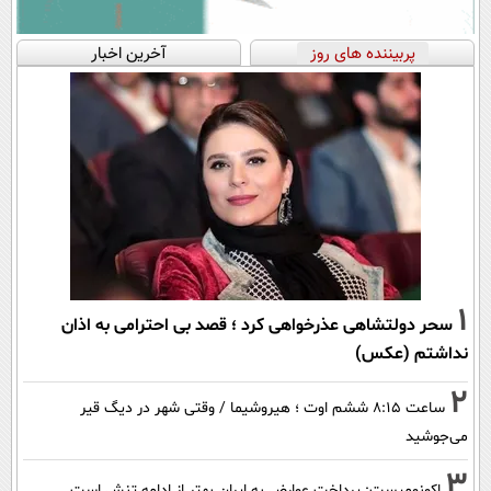
پربیننده های روز
آخرین اخبار
1
سحر دولتشاهی عذرخواهی کرد ؛ قصد بی احترامی به اذان
نداشتم (عکس)
2
ساعت ۸:۱۵ ششم اوت ؛ هیروشیما / وقتی شهر در دیگ قیر
می‌جوشید
3
اکونومیست: پرداخت عوارض به ایران بهتر از ادامه تنش است