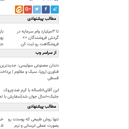
مطالب پیشنهادی
تا 3میلیارد وام سرمایه در
با
گردش فروشندگان =>
پو
فروشگاهت رو ثبت کن
جلبک(
از سراسر وب
دندان مصنوعی سوئیسی: جدیدترین
فناوری اروپا، سبک و مقاوم | پرداخت
قسطی
این آقای58ساله با کرم ضدچروک
جلبک10سال جوان شد(سفارش با تخفیف)
مطالب پیشنهادی
تنها روش طبیعی که پوستت رو
خر
بصورت عمقی ابرسانی و نرم
۰.۵ گرم تا