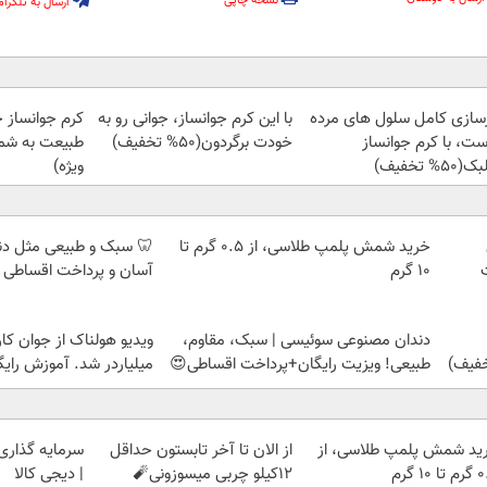
نسخه چاپی
ارسال به تلگرام
زسازی کامل سلول های مرده
با این کرم جوانساز، جوانی رو به
کرم جوانساز 
ست، با کرم جوانساز
خودت برگردون(50% تخفیف)
طبیعت به شما
50% تخفیف)
ویژه)
خرید شمش پلمپ طلاسی، از ۰.۵ گرم تا
🦷 سبک و طبیعی مثل د
۱۰ گرم
آسان و پرداخت اقساطی 
دندان مصنوعی سوئیسی | سبک، مقاوم،
ویدیو هولناک از جوان کا
طبیعی! ویزیت رایگان+پرداخت اقساطی😍
میلیاردر شد. آموزش رایگ
ید شمش پلمپ طلاسی، از
از الان تا آخر تابستون حداقل
سرمایه گذاری ا
 ۱۰ گرم
12کیلو چربی میسوزونی🧨
| دیجی کالا