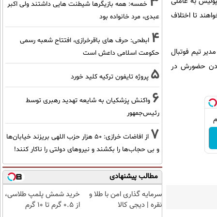
3
پولیس به عاملی
خمسه: همه بازیگرها شیطنت هایی داشتند ولی اکبر
واهند تا اختلاف
عبدی، مرد خانواده بود
4
ابطحی: حرف های باقرخرازی، افتتاح شعبه رسمی
مدیر تیم فوتبال
حکومت اسلامی داعش است
 بودن حضورش در
5
پروژه تایفون ترکیه کلید خورد
6
واکنش پزشکیان به شایعه تهدید رهبری توسط
رئیس‌جمهور
7
از افاضات خرازی: ۵۰ هزار حزب اللهی بریزند خیابان‌ها
و بی حجاب‌ها را بکشند و نیرو‌های دولتی را ناکار کنند!
مطالب پیشنهادی
سرمایه گذاری امن با طلا و
خرید شمش پلمپ طلاسی،
نقره | دیجی کالا
از ۰.۵ گرم تا ۱۰ گرم