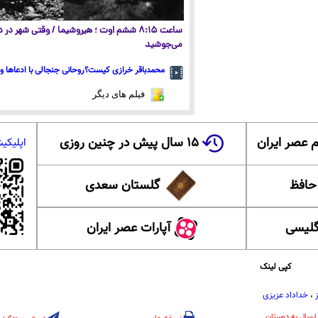
ساعت ۸:۱۵ ششم اوت ؛ هیروشیما / وقتی شهر در
می‌جوشید
محمدباقر خرازی کیست؟روحانی جنجالی با ادعاها و 
فیلم های دیگر
 عصر ایران
۱۵ سال پیش در چنین روزی
اپلیکی
 حافظ
گلستان سعدی
گلیسی
آپارات عصر ایران
کپی لینک
،
خداداد عزیزی
ارسال به دوستان