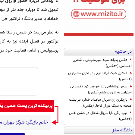
تا ابهاماتی درباره حضور او روی
تبدیل شد تا دوباره چند نفر از دو
خداداد با مدیر باشگاه تراکتور حل ش
به نظر می‌رسد در همین راستا هم ز
تراکتور در فصل آینده نیز به ک
پرسپولیس و ادامه فعالیت خود در تر
در حاشیه
عکس پدرانه سپند امیرسلیمانی با شعری
احساسی (+عکس)
استایل شیک لیندا کیانی در اکران ماه پنهان
(+عکس)
سحر دولتشاهی عذرخواهی کرد ؛ قصد بی
احترامی به اذان نداشتم (عکس)
بازیگران زن سریال «بامداد خمار» در پشت
پربیننده ترین پست همین ی
صحنه به سبک دوران قاجار (عکس)
تیپ رنگی تارا سریال شغال در جشن نفس
(+عکس)
خانم بازیگر: هرگز مهران م
باشگاه مغز