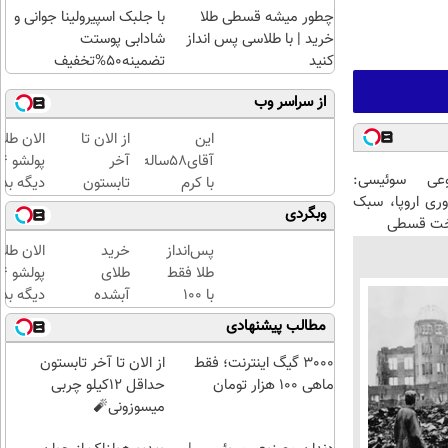
چطور میشه قسطی طلا
با جلبک اسپیرولینا جوانی و
خرید | با طلاسی پس انداز
شادابی پوستت
کنید
تضمینه50%تخفیف
از سراسر وب
این
از الان تا
الان طلا
آقای58ساله
آخر
عی سوئیسی:
با کرم
تابستون
دیگه بده
وری اروپا، سبک
ضدچروک
حداقل
سرمایه‌گ
وبگردی
اخت قسطی
جلبک10سال
12کیلو
طلا با ا
جوان
چربی
بی‌بهره
پس‌انداز
خرید
الان طلا
شد(سفارش
میسوزونی
طلا فقط
طلای
با تخفیف)
🧨
با ۱۰۰
آبشده
دیگه بده
هزارتومان
حتی با
سرمایه‌گ
مطالب پیشنهادی
(امن و
۱۰۰هزارتومان
طلا با ا
راحت)
بی‌بهره
3000 گیگ اینترنت؛ فقط
از الان تا آخر تابستون
ماهی 100 هزار تومان
حداقل 12کیلو چربی
میسوزونی🧨