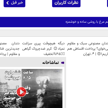
نظرات کاربران
خبر قبل
م مرغ با روشی ساده و خوشمزه
ندان مصنوعی سبک و مقاوم
دیگه هیچوقت پیری سراغت
دندان مصنو
ی‌خوای؟ پرداخت اقساطی هم
نمیاد😉 کرم ضدچروک گیاهی
جدیدترین فنا
ریم!😍 | 📍تهران
👈🏻45%تخفیف
و مقاوم | پرد
تماشاخانه