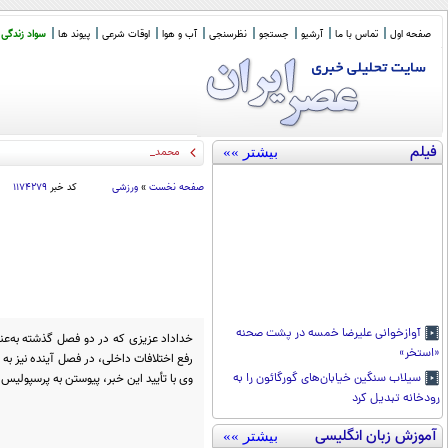
صفحه اول
تماس با ما
آرشیو
جستجو
نظرسنجی
آب و هوا
اوقات شرعی
پیوند ها
سواد زندگی
فیلم
بیشتر »»
محمدباقر خرازی تحت ت
_
صفحه نخست
»
ورزشی
کد خبر
۱۱۷۴۲۷۹
آوازخوانی علیرضا خمسه در پشت صحنه
خداداد عزیزی که در دو فصل گذشته به‌عنوا
«استخر»
رفع اختلافات داخلی، در فصل آینده نیز به 
وی با تأیید این خبر، پیوستن به پرسپولیس ر
سیلاب سنگین خیابان‌های گورگائون را به
رودخانه تبدیل کرد
آموزش زبان انگلیسی
بیشتر »»