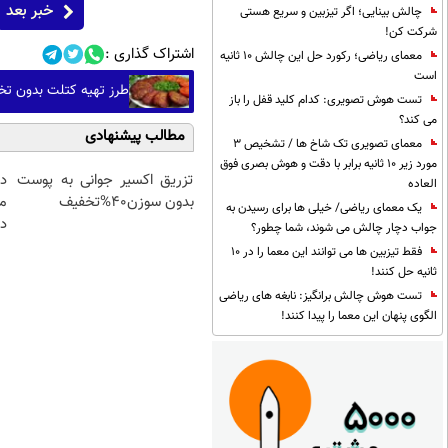
خبر بعد
چالش بینایی؛ اگر تیزبین و سریع هستی
شرکت کن!
اشتراک گذاری :
معمای ریاضی؛ رکورد حل این چالش 10 ثانیه
است
طرز تهیه کتلت بدون تخ
تست هوش تصویری: کدام کلید قفل را باز
می کند؟
مطالب پیشنهادی
معمای تصویری تک شاخ ها / تشخیص 3
مورد زیر 10 ثانیه برابر با دقت و هوش بصری فوق
تزریق اکسیر جوانی به پوست
د
العاده
بدون سوزن40%تخفیف
م
یک معمای ریاضی/ خیلی ها برای رسیدن به
دا
جواب دچار چالش می شوند، شما چطور؟
فقط تیزبین ها می توانند این معما را در 10
ثانیه حل کنند!
تست هوش چالش برانگیز: نابغه های ریاضی
الگوی پنهان این معما را پیدا کنند!