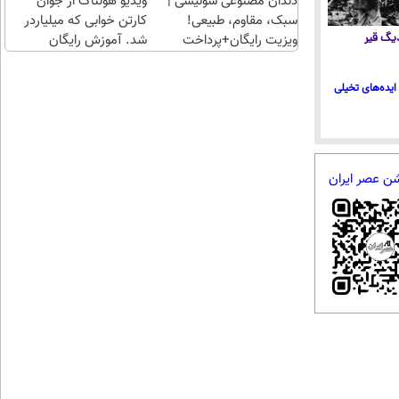
دندان مصنوعی سوئیسی |
ویدیو هولناک از جوان
سبک، مقاوم، طبیعی!
کارتن خوابی که میلیاردر
 دیگ قیر
ویزیت رایگان+پرداخت
شد. آموزش رایگان
اقساطی😍
ایده‌های تخیلی
شن عصر ایران