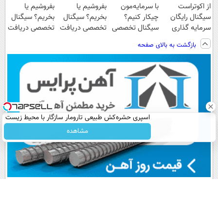
از اکوتراست
با سرمایه‌مون
بفروشیم یا
بفروشیم یا
سیگنال رایگان
چیکار کنیم؟
بخریم؟ سیگنال
بخریم؟ سیگنال
سرمایه گذاری
سیگنال تخصصی
تخصصی دریافت
تخصصی دریافت
بگیر «اشتراک
بگیر
کن ( اشتراک
کن
بازگشت به بالای صفحه
رایگان»
رایگان )
اسپری حشره‌کش طبیعی تارومار سازگار با محیط زیست
و با محافظت طبیعی
مشاهده