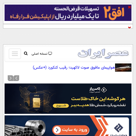
باز
نسخه اصلی
و
صفحه اول
هواپیمای مافوق صوت لاکهید؛ رقیب کنکورد (+عکس)
بسته
تماس با ما
کردن
آرشیو
منو
جستجو
نظرسنجی
آب و هوا
اوقات شرعی
پیوند ها
سواد زندگی