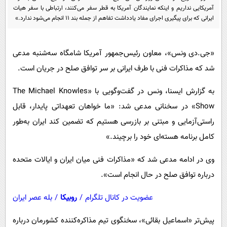
پیامک
سرگرمی
آمریکایی نداریم و اینکه نمایندگان آمریکا به قطر سفر می‌کنند، ارتباطی با سفر هیات
ایرانی که برای پیگیری اجرای مفاد یادداشت تفاهم از جمله بند ۱۱ انجام می‌شود ندارد.»
روانشناسی
فناوری
آشپزی
گوناگون
«جی.دی ونس»، معاون رئیس‌جمهور آمریکا شامگاه سه‌شنبه مدعی
دانلود
حوادث
شد که مذاکرات فنی با طرف ایرانی بر سر توافق صلح در جریان است.
محیط زیست
به گزارش ایسنا، ونس در گفت‌وگویی با «The Michael Knowles
سلامت
Show» در سخنانی مدعی شد: «ما خواهان تعهداتی پایدار، قابل
فرهنگی
راستی‌آزمایی و مبتنی بر بازرسی هستیم که تضمین کند ایران به‌طور
کامل برنامه هسته‌ای خود را برچیند.»
بین الملل
اجتماعی
وی در ادامه مدعی شد که «مذاکرات فنی میان ایران و ایالات متحده
حیات وحش
درباره توافق صلح در حال انجام است».
سیاست خارجی
عضویت در کانال تلگرام
/
روبیکا
/
بله عصر ایران
پیش‌تر «اسماعیل بقائی»، سخنگوی تیم مذاکره‌کننده کشورمان درباره