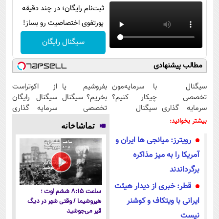
ثبت‌نام رایگان؛ در چند دقیقه
پورتفوی اختصاصیت رو بساز!
سیگنال رایگان
مطالب پیشنهادی
سیگنال
با سرمایه‌مون
بفروشیم یا
از اکوتراست
تخصصی
چیکار کنیم؟
بخریم؟ سیگنال
سیگنال رایگان
سرمایه گذاری
سیگنال
تخصصی
سرمایه گذاری
دریافت کن |
تخصصی بگیر
دریافت کن (
بگیر
بیشتر بخوانید:
تماشاخانه
اشتراک رایگان
اشتراک رایگان )
رویترز: میانجی ها ایران و
آمریکا را به میز مذاکره
برگرداندند
قطر: خبری از دیدار هیئت
ساعت ۸:۱۵ ششم اوت ؛
ایرانی با ویتکاف و کوشنر
هیروشیما / وقتی شهر در دیگ
قیر می‌جوشید
نیست