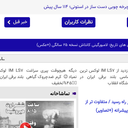
 چوبی دست ساز در استونی؛ 114 سال پیش
نظرات کاربران
خبر قبل
تاریخ: لامبورگینی کانتاش نسخه ۲۵ سالگی (+عکس)
بازدید از IM LS7 لوکس ترین
دیگه هیچوقت پیری سراغت
IM LS7
اسی بلند برقی ایران در
نمیاد😉 کرم ضدچروک گیاهی
بلند برقی ایران
شگاه انقلاب
👈🏻45%تخفیف
تماشاخانه
پنجم BMW اکس5 از راه رسید / متفاوت تر از
یشرانه (+تصاویر)