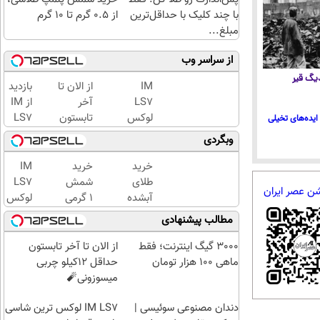
با چند کلیک با حداقل‌ترین
از ۰.۵ گرم تا ۱۰ گرم
مبلغ...
از سراسر وب
 دیگ قیر
IM
از الان تا
بازدید
LS7
آخر
از IM
لوکس
تابستون
LS7
ایده‌های تخیلی
ترین
حداقل
لوکس
وبگردی
شاسی
12کیلو
ترین
بلند
چربی
شاسی
خرید
خرید
IM
برقی
میسوزونی
بلند
طلای
شمش
LS7
شن عصر ایران
ایران
🧨
برقی
آبشده
1 گرمی
لوکس
ایران
حتی با
از
ترین
مطالب پیشنهادی
در
۱۰۰هزارتومان
طلاسی
شاسی
باشگاه
بلند
3000 گیگ اینترنت؛ فقط
از الان تا آخر تابستون
انقلاب
برقی
ماهی 100 هزار تومان
حداقل 12کیلو چربی
ایران
میسوزونی🧨
دندان مصنوعی سوئیسی |
IM LS7 لوکس ترین شاسی