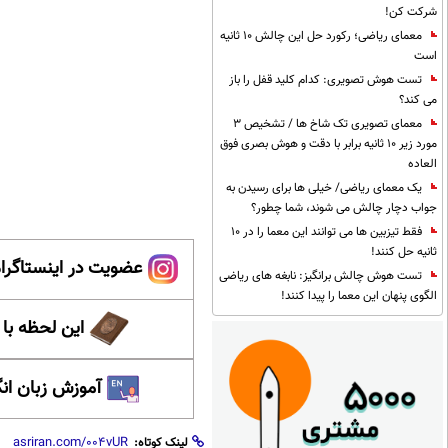
شرکت کن!
معمای ریاضی؛ رکورد حل این چالش 10 ثانیه
است
تست هوش تصویری: کدام کلید قفل را باز
می کند؟
معمای تصویری تک شاخ ها / تشخیص 3
مورد زیر 10 ثانیه برابر با دقت و هوش بصری فوق
العاده
یک معمای ریاضی/ خیلی ها برای رسیدن به
جواب دچار چالش می شوند، شما چطور؟
فقط تیزبین ها می توانند این معما را در 10
ثانیه حل کنند!
عضویت در اینستاگرام
تست هوش چالش برانگیز: نابغه های ریاضی
الگوی پنهان این معما را پیدا کنند!
این لحظه با
آموزش زبان ان
لینک کوتاه: