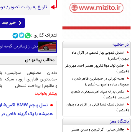
تاریخ به روایت تصویر/ دوچرخه
خبر بعد
اشتراک گذاری :
در حاشیه
یکی از زیباترین گوجه ای های 
استایل لیمویی بهار قاسمی در اکران ماه
پنهان (+عکس)
مطالب پیشنهادی
جشن تولد مونا فائزپور همسر احمد مهران‌فر
(+عکس)
دندان مصنوعی سوئیسی:
هدیه تهرانی در جدیدترین ظاهر شدن ،
جدیدترین فناوری اروپا، سبک
ش
همچنان ساده و اسپورت (عکس)
و مقاوم | پرداخت قسطی
با
عکس پدرانه سپند امیرسلیمانی با شعری
بیشتر بخوانید:
احساسی (+عکس)
نسل 
استایل شیک لیندا کیانی در اکران ماه پنهان
(+عکس)
همیشه با یک گزینه خاص در پ
باشگاه مغز
چالش بینایی؛ اگر تیزبین و سریع هستی