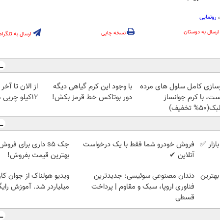
رونمایی
ارسال به دوستان
نسخه چاپی
ارسال به تلگرام
زسازی کامل سلول های مرده
با وجود این کرم گیاهی دیگه
از الان تا آخ
ست، با کرم جوانساز
دور بوتاکس خط قرمز بکش!
12کیلو چربی میسوزونی🧨
50% تخفیف)
ازار ✅
فروش خودرو شما فقط با یک درخواست
جک s5 داری برای فرو
آنلاین ✔
بهترین قیمت بفروش!
 بهترین
دندان مصنوعی سوئیسی: جدیدترین
ویدیو هولناک از جوان کا
فناوری اروپا، سبک و مقاوم | پرداخت
میلیاردر شد. آموزش رایگ
قسطی