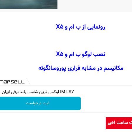
رونمایی از ب ام و X5
نصب لوگو ب ام و X5
مکانیسم در مشابه فراری پوروسانگوئه
IM LS7 لوکس ترین شاسی بلند برقی ایران
ثبت درخواست
ک ساعت اخیر