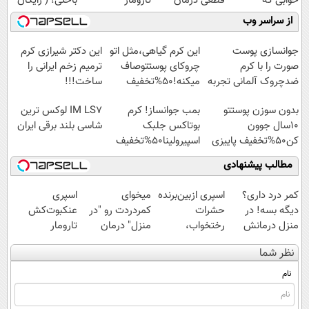
خوابی که
قطعی درمان
تارومار
باختی! ( رایگان
میلیاردر شد.
کنید!
ازبین‌برنده انواع
آموزش ببین
از سراسر وب
آموزش رایگان
◗پرسش‌نامه◖
عنکبوت
پولدار شی)
جوانسازی پوست
این کرم گیاهی،مثل اتو
این دکتر شیرازی کرم
صورت را با کرم
چروکای پوستتوصاف
ترمیم زخم ایرانی را
ضدچروک آلمانی تجربه
میکنه!50%تخفیف
ساخت!!!
کنید!
بدون سوزن پوستتو
بمب جوانساز! کرم
IM LS7 لوکس ترین
10سال جوون
بوتاکس جلبک
شاسی بلند برقی ایران
کن50%تخفیف پاییزی
اسپیرولینا50%تخفیف
مطالب پیشنهادی
کمر درد داری؟
اسپری ازبین‌برنده
میخوای
اسپری
دیگه بسه! در
حشرات
کمردردت رو "در
عنکبوت‌‌کش
منزل درمانش
رختخواب،
منزل" درمان
تارومار
کن
مناسب برای
کنی؟ (◂فیلم +
ازبین‌برنده انواع
نظر شما
(◀پرسش‌نامه)
مقابله با انواع
◂پرسش‌نامه)
عنکبوت
ساس
نام