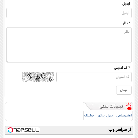
ایمیل
* نظر
* کد امنیتی
اعتبارسنجی
دیزل ژنراتور
بوکینگ
از سراسر وب