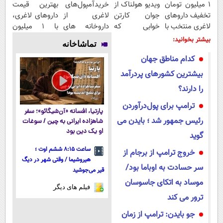
۱ میلیون تومان
ویدیو هولناک از
خریدآمپول‌های
بهترین قیمت
تخفیف داروهای
جوان کارتن
لاغری از
داروهای لاغری،
لاغری منتخب با
خوابی که
داروخانه های
با ۱ میلیون
ارسال از
میلیاردر شد.
اطرافت، ارسال
تخفیف و ارسال
بیشتر بخوانید:
تماشاخانه
داروخانه
آموزش رایگان
فوری همراه با
از داروخانه‌
کدام مناطق جهان
نزدیکت
پک یخ!
بیشترین کشورهای پردرآمد
را دارند؟
ترامپ برای پول‌درآوردن
پارتیا، افسانه «آن‌شیگائو»؛ سفر
رئیس جمهور شد ؛ بایدن می
شاهزاده ایرانی به چین / سوغات
او یک دین بود
گوید
ساعت ۸:۱۵ ششم اوت ؛
خروج ترامپ از برجام از
هیروشیما / وقتی شهر در دیگ
سر حسادت به اوباما بود/
قیر می‌جوشید
موساد به اتکای جاسوسان
فیلم های دیگر
ترور می کند
جو بایدن: ترامپ از زمان