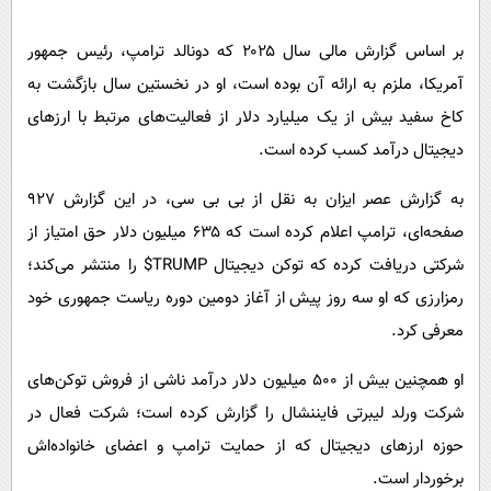
پیامک
سرگرمی
روانشناسی
بر اساس گزارش مالی سال ۲۰۲۵ که دونالد ترامپ، رئیس جمهور
فناوری
آمریکا، ملزم به ارائه آن بوده است، او در نخستین سال بازگشت به
آشپزی
گوناگون
کاخ سفید بیش از یک میلیارد دلار از فعالیت‌های مرتبط با ارزهای
دانلود
حوادث
دیجیتال درآمد کسب کرده است.
محیط زیست
به گزارش عصر ایزان به نقل از بی بی سی، در این گزارش ۹۲۷
سلامت
صفحه‌ای، ترامپ اعلام کرده است که ۶۳۵ میلیون دلار حق امتیاز از
فرهنگی
شرکتی دریافت کرده که توکن دیجیتال TRUMP$ را منتشر می‌کند؛
بین الملل
رمزارزی که او سه روز پیش از آغاز دومین دوره ریاست جمهوری خود
معرفی کرد.
اجتماعی
حیات وحش
او همچنین بیش از ۵۰۰ میلیون دلار درآمد ناشی از فروش توکن‌های
شرکت ورلد لیبرتی فایننشال را گزارش کرده است؛ شرکت فعال در
سیاست خارجی
حوزه ارزهای دیجیتال که از حمایت ترامپ و اعضای خانواده‌اش
برخوردار است.