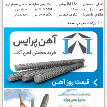
دندان مصنوعی
IM LS9 بیش از
نیکاموتور نماینده
دندان مصنوعی
سوئیسی | سبک،
1500
IM Motor و
سوئیسی:
مقاوم، طبیعی!
کیلومترپیمایش
Lynk&Co در
جدیدترین
ویزیت
با یکبار شارژ
ایران
فناوری اروپا،
بازگشت به بالای صفحه
رایگان+پرداخت
سبک و مقاوم |
اقساطی😍
پرداخت قسطی