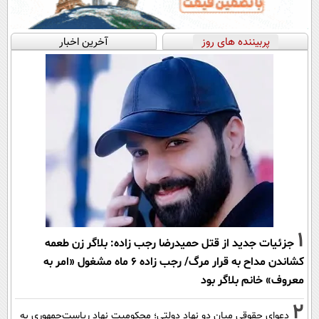
پربیننده های روز
آخرین اخبار
1
جزئیات جدید از قتل حمیدرضا رجب زاده: بلاگر زن طعمه
کشاندن مداح به قرار مرگ/ رجب زاده 6 ماه مشغول «امر به
معروف» خانم بلاگر بود
2
دعوای حقوقی میان دو نهاد دولتی؛ محکومیت نهاد ریاست‌جمهوری به