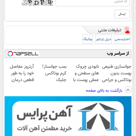
اعتبارسنجی
دیزل ژنراتور
بوکینگ
از سراسر وب
جوانسازی طبیعی
نابودی چروک
بمب جوانساز!
آرتروز مفاصل
پوست بدون
های سطحی و
کرم بوتاکس
خود را به طور
بوتاکس و جراحی
عمقی پوست با
جلبک
قطعی درمان
کرم
اسپیرولینا50%تخفیف
کنید!
بازگشت به بالای صفحه
آلمانی(45%تخفیف)
◗پرسش‌نامه◖