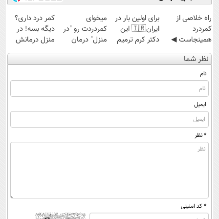
‌راه خلاصی از
برای اولین بار در
میخوای
کمر درد داری؟
کمردرد
ایران🇮🇷 این
کمردردت رو "در
دیگه بسه! در
همینجاست ◀
دکتر کرم ترمیم
منزل" درمان
منزل درمانش
فقط کافیه فرم
کننده 23 روزه
کنی؟ (◂فیلم +
کن
نظر شما
رو پر کنی!
ساخت!
◂پرسش‌نامه)
(◀پرسش‌نامه)
نام
ایمیل
* نظر
* کد امنیتی