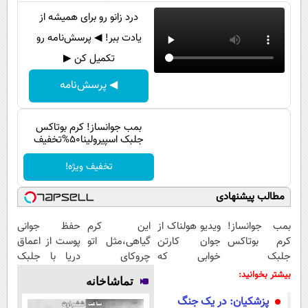
پیامک
سرگرمی
درد زانو رو برای همیشه از
روانشناسی
فناوری
یادت ببر! ◀ پرسش‌نامه رو
آشپزی
تکمیل کن ▶
گوناگون
دانلود
حوادث
◀ پرسش‌نامه
محیط زیست
بمب جوانساز! کرم بوتاکس
سلامت
جلبک اسپیرولینا50%تخفیف
فرهنگی
تخفیف ویژه!
بین الملل
مطالب پیشنهادی
اجتماعی
بمب جوانساز!
ویدیو هولناک از
این کرم
حفظ جوانی
حیات وحش
کرم بوتاکس
جوان کارتن
گیاهی،مثل اتو
پوست از اعماق
جلبک
خوابی که
چروکای
دریا با جلبک
سیاست خارجی
اسپیرولینا50%تخفیف
میلیاردر شد.
پوستتوصاف
اسپیرولینا
بیشتر بخوانید:
تماشاخانه
آموزش رایگان
میکنه!50%تخفیف
پزشکیان: در یک جنگ