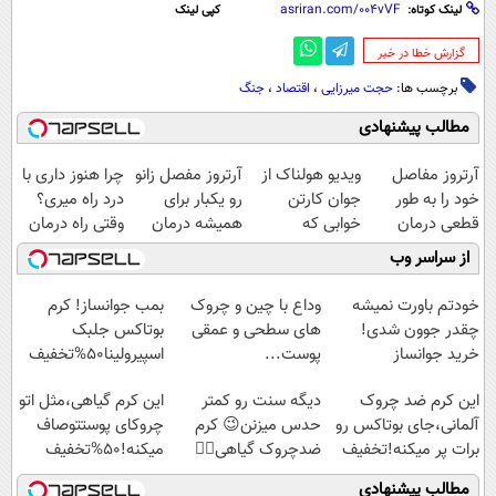
لینک کوتاه:
کپی لینک
‌گزارش خطا در خبر
برچسب ها:
حجت میرزایی
،
اقتصاد
،
جنگ
مطالب پیشنهادی
آرتروز مفاصل
ویدیو هولناک از
آرتروز مفصل زانو
چرا هنوز داری با
خود را به طور
جوان کارتن
رو یکبار برای
درد راه میری؟
قطعی درمان
خوابی که
همیشه درمان
وقتی راه درمان
کنید!
میلیاردر شد.
کن!
جلو پاته!
از سراسر وب
◗پرسش‌نامه◖
آموزش رایگان
◗پرسش‌نامه◖
خودتم باورت نمیشه
وداع با چین و چروک
بمب جوانساز! کرم
چقدر جوون شدی!
های سطحی و عمقی
بوتاکس جلبک
خرید جوانساز
پوست...
اسپیرولینا50%تخفیف
اسپیرولینا با تخفیف
این کرم ضد چروک
دیگه سنت رو کمتر
این کرم گیاهی،مثل اتو
ویژه
آلمانی،جای بوتاکس رو
حدس میزنن😉 کرم
چروکای پوستتوصاف
برات پر میکنه!تخفیف
ضدچروک گیاهی👈🏻
میکنه!50%تخفیف
تا امشب
45%تخفیف
مطالب پیشنهادی