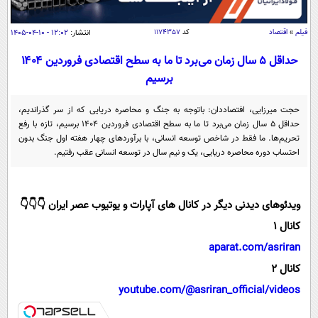
سیاسی
اقتصاد
فیلم
»
اقتصاد
کد
۱۱۷۴۳۵۷
انتشار:
۱۲:۰۲ - ۱۰-۰۴-۱۴۰۵
جامعه
اقتصادی
حداقل ۵ سال زمان می‌برد تا ما به سطح اقتصادی فروردین ۱۴۰۴
برسیم
ورزشی
اجتماعی
خودرو
بین الملل
حوادث
حجت میرزایی، افتصاددان: باتوجه به جنگ و محاصره دریایی که از سر گذراندیم،
حداقل ۵ سال زمان می‌برد تا ما به سطح اقتصادی فروردین ۱۴۰۴ برسیم، تازه با رفع
فرهنگ و هنر
سیاست خارجی
سلامت
تحریم‌ها. ما فقط در شاخص توسعه انسانی، با برآورد‌های چهار هفته اول جنگ بدون
علم و دانش
احتساب دوره محاصره دریایی، یک و نیم سال در توسعه انسانی عقب رفتیم.
یک برش دانایی
قرآن
فناوری و It
محیط زیست
گوناگون
علمی
ویدئوهای دیدنی دیگر در کانال های آپارات و یوتیوب عصر ایران 👇👇👇
سفر و تفریح
فیلم
سرگرمی
کانال 1
اخبار کریپتو
عصر ایران 2
اقتصاد
aparat.com/asriran
باشگاه مغز
کانال 2
آموزش زبان
خواندنی ها و دیدنی ها
ورزش
مجله تصویری سلاح
youtube.com/@asriran_official/videos
داستان کوتاه
سیاست