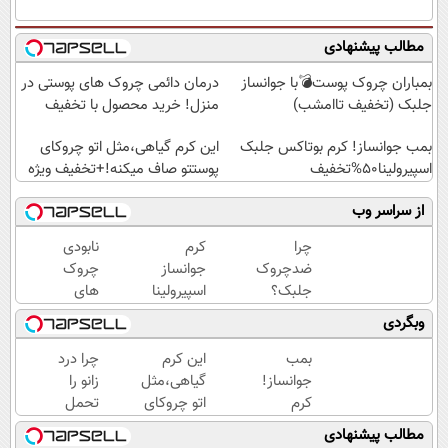
مطالب پیشنهادی
بمباران چروک پوست💣با جوانساز
درمان دائمی چروک های پوستی در
جلبک (تخفیف تاامشب)
منزل! خرید محصول با تخفیف
بمب جوانساز! کرم بوتاکس جلبک
این کرم گیاهی،مثل اتو چروکای
اسپیرولینا50%تخفیف
پوستتو صاف میکنه!+تخفیف ویژه
از سراسر وب
چرا
کرم
نابودی
ضدچروک
جوانساز
چروک
جلبک؟
اسپیرولینا
های
چون
سطحی
وبگردی
بدون
و عمقی
بوتاکس
پوست با
بمب
این کرم
چرا درد
جوون
کرم
جوانساز!
گیاهی،مثل
زانو را
میشی💉
آلمانی(45%تخفیف)
کرم
اتو چروکای
تحمل
۴۰٪تخفیف
بوتاکس
پوستتوصاف
می‌کنی؟
مطالب پیشنهادی
جلبک
میکنه!50%تخفیف
خیلی