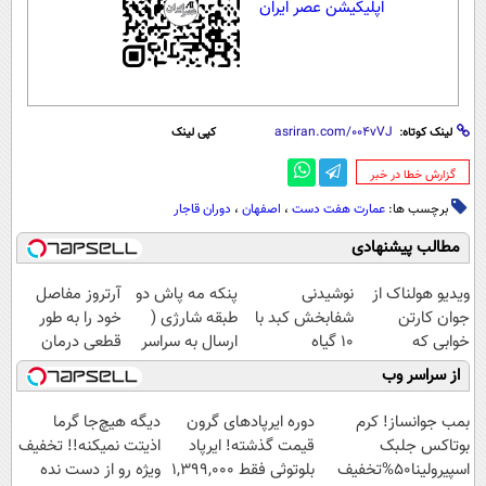
اپلیکیشن عصر ایران
لینک کوتاه:
کپی لینک
‌گزارش خطا در خبر
برچسب ها:
عمارت هفت دست
،
اصفهان
،
دوران قاجار
مطالب پیشنهادی
ویدیو هولناک از
نوشیدنی
پنکه مه پاش دو
آرتروز مفاصل
جوان کارتن
شفابخش کبد با
طبقه شارژی (
خود را به طور
خوابی که
10 گیاه
ارسال به سراسر
قطعی درمان
میلیاردر شد.
موثر(تخفیف تا
کشور)
کنید!
از سراسر وب
آموزش رایگان
امشب)
◗پرسش‌نامه◖
بمب جوانساز! کرم
دوره ایرپاد‌های گرون
دیگه هیچ‌جا گرما
بوتاکس جلبک
قیمت گذشته! ایرپاد
اذیتت نمیکنه!! تخفیف
اسپیرولینا50%تخفیف
بلوتوثی فقط 1,399,000
ویژه رو از دست نده