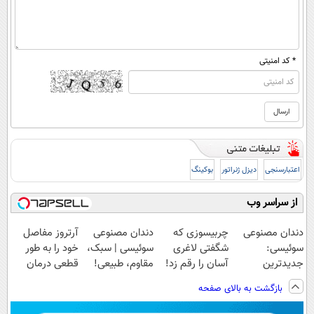
* کد امنیتی
اعتبارسنجی
دیزل ژنراتور
بوکینگ
از سراسر وب
دندان مصنوعی
چربیسوزی که
دندان مصنوعی
آرتروز مفاصل
سوئیسی:
شگفتی لاغری
سوئیسی | سبک،
خود را به طور
جدیدترین
آسان را رقم زد!
مقاوم، طبیعی!
قطعی درمان
فناوری اروپا،
ویزیت
کنید!
بازگشت به بالای صفحه
سبک و مقاوم |
رایگان+پرداخت
◗پرسش‌نامه◖
پرداخت قسطی
اقساطی😍