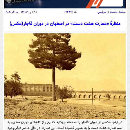
سیاسی
اقتصاد
صفحه نخست
»
سرگرمی
کد
۱۱۷۴۳۶۱
انتشار:
۱۲:۱۷ - ۱۰-۰۴-۱۴۰۵
جامعه
اقتصادی
منظرۀ «عمارت هفت دست» در اصفهان در دوران قاجار(عکس)
ورزشی
اجتماعی
خودرو
بین الملل
حوادث
فرهنگ و هنر
سیاست خارجی
سلامت
علم و دانش
یک برش دانایی
قرآن
فناوری و It
محیط زیست
گوناگون
علمی
سفر و تفریح
فیلم
سرگرمی
اخبار کریپتو
عصر ایران 2
اقتصاد
باشگاه مغز
آموزش زبان
خواندنی ها و دیدنی ها
ورزش
مجله تصویری سلاح
داستان کوتاه
در اینجا عکسی از دوران قاجار را ملاحظه می‌کنید که یکی از کاخ‌های دوران صفوی به
سیاست
اسم عمارت هفت دست را به تصویر کشیده است. این عمارت در حال حاضر دیگر وجود