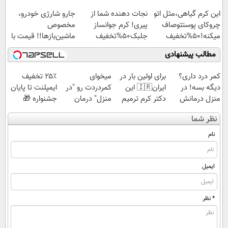
تومان
این کرم گیاهی،مثل اتو
نجات دهنده شما از
جارو شارژی خودرو،
چروکای پوستتوصاف
پیری! کرم جوانساز
مخصوص
میکنه!50%تخفیف
جلبک50%تخفیف
ماشین‌باز‌ها!! قیمت با
تخفیف: فقط
مطالب پیشنهادی
1,499,000
کمر درد داری؟
برای اولین بار در
میخوای
۲۵٪ تخفیف
دیگه بسه! در
ایران🇮🇷 این
کمردردت رو "در
ایمپلنت تا پایان
منزل درمانش
دکتر کرم ترمیم
منزل" درمان
جشنواره 🎁
کن
کننده 23 روزه
کنی؟ (◂فیلم +
نظر شما
(◀پرسش‌نامه)
ساخت!
◂پرسش‌نامه)
نام
ایمیل
* نظر