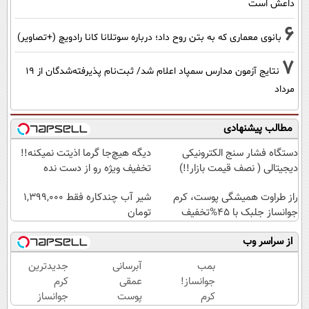
داعش است
6
بانوی معماری که به بتن روح داد؛ درباره سوتلانا کانا رادویچ (+تصاویر)
7
نتایج آزمون مدارس سمپاد اعلام شد/ ثبت‌نام پذیرفته‌شدگان از ۱۹
مرداد
مطالب پیشنهادی
دستگاه فشار سنج الکترونیکی
دیگه هیچ‌جا گرما اذیتت نمیکنه!!
دیجیتالی ( نصف قیمت بازار!!)
تخفیف ویژه رو از دست نده
راز طراوت همیشگی پوست، کرم
شیر آب چندکاره فقط 1,399,000
جوانساز جلبک با 45%تخفیف
تومان
از سراسر وب
بمب
آبرسانی
جدیدترین
جوانساز!
عمقی
کرم
کرم
پوست
جوانساز