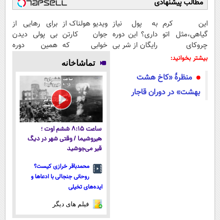
مطالب پیشنهادی
این کرم
به پول نیاز
ویدیو هولناک از
برای رهایی از
گیاهی،مثل اتو
داری؟ این دوره
جوان کارتن
بی پولی دیدن
چروکای
رایگان از شر بی
خوابی که
همین دوره
پوستتوصاف
پولی خلاصت
میلیاردر شد.
رایگان کافیه!
بیشتر بخوانید:
تماشاخانه
میکنه!50%تخفیف
میکنه
آموزش رایگان
(شمارتو وارد
منظرۀ «کاخ هشت
کن)
بهشت» در دوران قاجار
ساعت ۸:۱۵ ششم اوت ؛
هیروشیما / وقتی شهر در دیگ
قیر می‌جوشید
محمدباقر خرازی کیست؟
روحانی جنجالی با ادعاها و
ایده‌های تخیلی
فیلم های دیگر