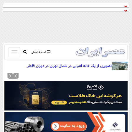
باز
نسخه اصلی
و
صفحه اول
تصویری از یک خانه اعیانی در شمال تهران در دوران قاجار
بسته
تماس با ما
کردن
آرشیو
منو
جستجو
نظرسنجی
آب و هوا
اوقات شرعی
پیوند ها
سواد زندگی