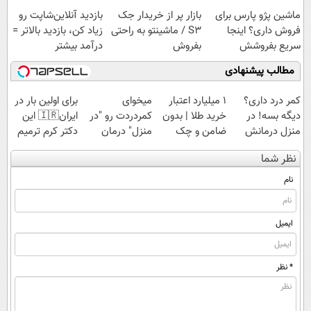
راحت بفروش
ماشین پژو پارس برای
بازار پر از خریدار جک
بازدید آنلاین‌شاپت رو
فروش داری؟ اینجا
S3 / ماشینتو به راحتی
زیاد کن، بازدید بالاتر =
سریع بفروشش
بفروش
درآمد بیشتر
مطالب پیشنهادی
کمر درد داری؟
۱ میلیارد اعتبار
میخوای
برای اولین بار در
دیگه بسه! در
خرید طلا | بدون
کمردردت رو "در
ایران🇮🇷 این
منزل درمانش
ضامن و چک
منزل" درمان
دکتر کرم ترمیم
کن
کنی؟ (◂فیلم +
کننده 23 روزه
نظر شما
(◀پرسش‌نامه)
◂پرسش‌نامه)
ساخت!
نام
ایمیل
* نظر