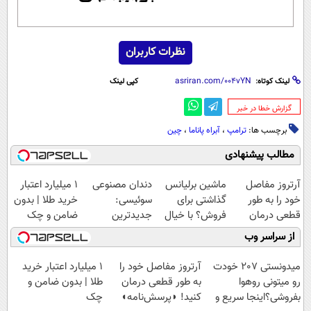
نظرات کاربران
لینک کوتاه:
کپی لینک
‌گزارش خطا در خبر
برچسب ها:
ترامپ
،
آبراه پاناما
،
چین
مطالب پیشنهادی
آرتروز مفاصل
ماشین برلیانس
دندان مصنوعی
۱ میلیارد اعتبار
خود را به طور
گذاشتی برای
سوئیسی:
خرید طلا | بدون
قطعی درمان
فروش؟ با خیال
جدیدترین
ضامن و چک
کنید!
راحت بفروش
فناوری اروپا،
از سراسر وب
◗پرسش‌نامه◖
سبک و مقاوم |
پرداخت قسطی
میدونستی 207 خودت
آرتروز مفاصل خود را
۱ میلیارد اعتبار خرید
رو میتونی روهوا
به طور قطعی درمان
طلا | بدون ضامن و
بفروشی؟اینجا سریع و
کنید! ◗پرسش‌نامه◖
چک