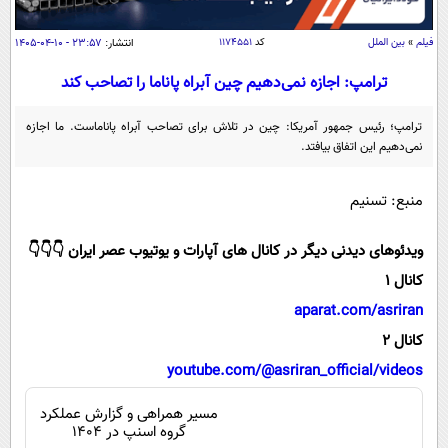
سیاسی
اقتصاد
فیلم
»
بین الملل
کد
۱۱۷۴۵۵۱
انتشار:
۲۳:۵۷ - ۱۰-۰۴-۱۴۰۵
جامعه
اقتصادی
ترامپ: اجازه نمی‌دهیم چین آبراه پاناما را تصاحب کند
ورزشی
اجتماعی
خودرو
ترامپ؛ رئیس جمهور آمریکا: چین در تلاش برای تصاحب آبراه پاناماست. ما اجازه
بین الملل
حوادث
نمی‌دهیم این اتفاق بیافتد.
فرهنگ و هنر
سیاست خارجی
سلامت
منبع: تسنیم
علم و دانش
یک برش دانایی
قرآن
فناوری و It
ویدئوهای دیدنی دیگر در کانال های آپارات و یوتیوب عصر ایران 👇👇👇
محیط زیست
گوناگون
کانال 1
علمی
سفر و تفریح
aparat.com/asriran
فیلم
سرگرمی
اخبار کریپتو
کانال 2
عصر ایران 2
اقتصاد
باشگاه مغز
youtube.com/@asriran_official/videos
آموزش زبان
خواندنی ها و دیدنی ها
ورزش
مجله تصویری سلاح
مسیر همراهی و گزارش عملکرد
داستان کوتاه
سیاست
گروه اسنپ در ۱۴۰۴