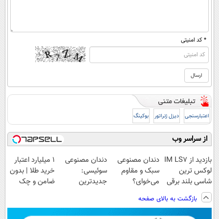
* کد امنیتی
اعتبارسنجی
دیزل ژنراتور
بوکینگ
از سراسر وب
بازدید از IM LS7
دندان مصنوعی
دندان مصنوعی
۱ میلیارد اعتبار
لوکس ترین
سبک و مقاوم
سوئیسی:
خرید طلا | بدون
شاسی بلند برقی
می‌خوای؟
جدیدترین
ضامن و چک
ایران در باشگاه
پرداخت اقساطی
فناوری اروپا،
بازگشت به بالای صفحه
انقلاب
هم داریم!😍 |
سبک و مقاوم |
📍تهران
پرداخت قسطی