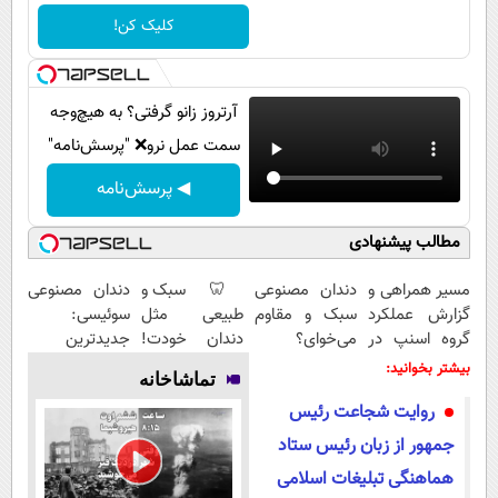
پیامک
سرگرمی
کلیک کن!
روانشناسی
فناوری
آشپزی
گوناگون
آرتروز زانو گرفتی؟ به هیچ‌وجه
دانلود
حوادث
سمت عمل نرو❌ "پرسش‌نامه"
محیط زیست
◀ پرسش‌نامه
سلامت
مطالب پیشنهادی
فرهنگی
مسیر همراهی و
دندان مصنوعی
🦷 سبک و
دندان مصنوعی
بین الملل
گزارش عملکرد
سبک و مقاوم
طبیعی مثل
سوئیسی:
گروه اسنپ در
می‌خوای؟
دندان خودت!
جدیدترین
اجتماعی
۱۴۰۴
پرداخت
نصب آسان و
فناوری اروپا،
بیشتر بخوانید:
تماشاخانه
حیات وحش
اقساطی هم
پرداخت
سبک و مقاوم |
روایت شجاعت رئیس
داریم!😍 | 📍
اقساطی 💳 📍
پرداخت قسطی
سیاست خارجی
تهران
تهران
جمهور از زبان رئیس ستاد
هماهنگی تبلیغات اسلامی