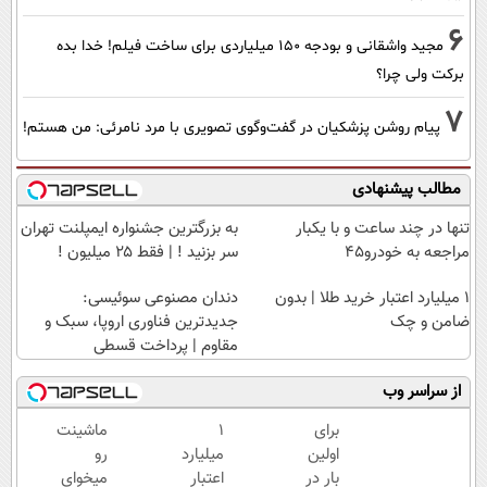
6
مجید واشقانی و بودجه 150 میلیاردی برای ساخت فیلم! خدا بده
برکت ولی چرا؟
7
پیام روشن پزشکیان در گفت‌و‌گوی تصویری با مرد نامرئی: من هستم!
مطالب پیشنهادی
تنها در چند ساعت و با یکبار
به بزرگترین جشنواره ایمپلنت تهران
مراجعه به خودرو45
سر بزنید ! | فقط ۲۵ میلیون !
۱ میلیارد اعتبار خرید طلا | بدون
دندان مصنوعی سوئیسی:
ضامن و چک
جدیدترین فناوری اروپا، سبک و
مقاوم | پرداخت قسطی
از سراسر وب
برای
۱
ماشینت
اولین
میلیارد
رو
بار در
اعتبار
میخوای