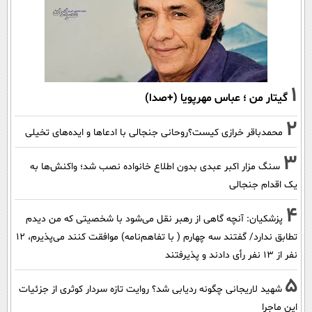
1
گیتار من ؛ عباس مهرپویا (+صدا)
2
محمدباقر خرازی کیست؟روحانی جنجالی با ادعاها و ایده‌های تخیلی
3
سنگ مزار اکبر عبدی بدون اطلاع خانواده نصب شد؛ واکنش‌ها به
یک اقدام جنجالی
4
پزشکیان‌: آنچه گاهی از رهبر نقل می‌شود با شخصیتی که من دیدم
تطابق ندارد/ گفتند سه چهارم ( با تفاهم‌نامه) موافقت کنند می‌پذیرم، 12
نفر از 13 نفر رأی دادند و پذیرفتند
5
شهید لاریجانی چگونه ردیابی شد؟ روایت تازه سردار کوثری از جزئیات
این ماجرا