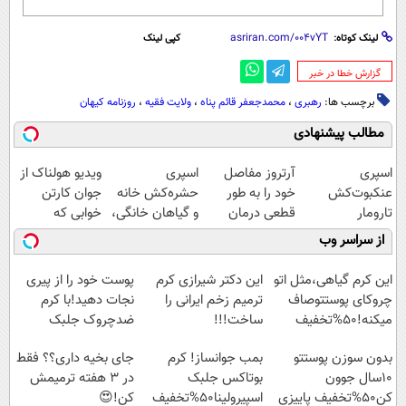
لینک کوتاه:
کپی لینک
‌گزارش خطا در خبر
برچسب ها:
رهبری
،
محمدجعفر قائم پناه
،
ولایت فقیه
،
روزنامه کیهان
مطالب پیشنهادی
اسپری
آرتروز مفاصل
اسپری
ویدیو هولناک از
عنکبوت‌‌کش
خود را به طور
حشره‌کش خانه
جوان کارتن
تارومار
قطعی درمان
و گیاهان خانگی،
خوابی که
ازبین‌برنده انواع
کنید!
نابودکننده انواع
میلیاردر شد.
از سراسر وب
عنکبوت
◗پرسش‌نامه◖
حشرات خانگی و
آموزش رایگان
آفات
این کرم گیاهی،مثل اتو
این دکتر شیرازی کرم
پوست خود را از پیری
چروکای پوستتوصاف
ترمیم زخم ایرانی را
نجات دهید!با کرم
میکنه!50%تخفیف
ساخت!!!
ضدچروک جلبک
بدون سوزن پوستتو
بمب جوانساز! کرم
جای بخیه داری؟؟ فقط
10سال جوون
بوتاکس جلبک
در 3 هفته ترمیمش
کن50%تخفیف پاییزی
اسپیرولینا50%تخفیف
کن!😍