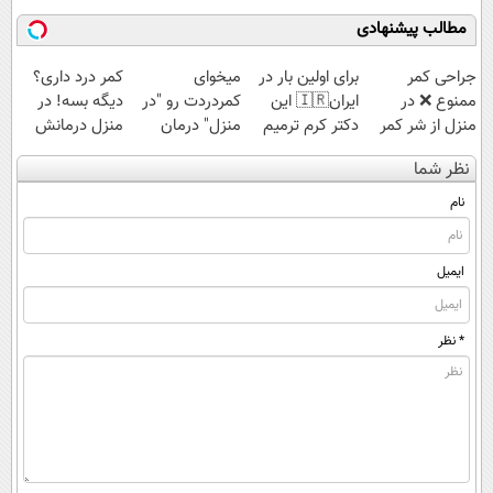
مطالب پیشنهادی
جراحی کمر
برای اولین بار در
میخوای
کمر درد داری؟
ممنوع ❌ در
ایران🇮🇷 این
کمردردت رو "در
دیگه بسه! در
منزل از شر کمر
دکتر کرم ترمیم
منزل" درمان
منزل درمانش
درد خلاص
کننده 23 روزه
کنی؟ (◂فیلم +
کن
نظر شما
شوید◂پرسش‌نامه
ساخت!
◂پرسش‌نامه)
(◀پرسش‌نامه)
نام
ایمیل
* نظر