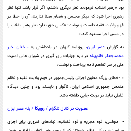
پیامک
سرگرمی
بود «رهبر انقلاب فرمودند نظر دیگری داشتم، اگر قرار باشد تنها نظر
روانشناسی
فناوری
رهبری اجرا شود که دیگر مجلس و شعام معنا ندارد»، آن را خطا در
آشپزی
فهم ولایت فقیه دانست و نوشت: «کسی حق ندارد نظر رهبر انقلاب را
گوناگون
در مسیر اجرا مسدود کند.»
دانلود
حوادث
محیط زیست
به گزارش
عصر ایران
، روزنامه کیهان در یادداشتی به
سخنان اخیر
محمدجعفر قائم‌پناه
در باره جزئیات رای گیری در شورای عالی امنیت
سلامت
ملی بر سر تفاهم نامه پرداخت و نوشت:
فرهنگی
« -خطای بزرگ معاون اجرائی رئیس‌جمهور در فهم ولایت فقیه و نظام
بین الملل
مقدس جمهوری اسلامی ایران، ناگوار و ناپسند بود و چنین دیدگاه
اجتماعی
غلطی نباید در دولت جایی داشته باشد.
حیات وحش
عضویت در کانال تلگرام
/
روبیکا
/
بله عصر ایران
سیاست خارجی
- مجلس، قوه مجریه و قوه قضائیه، نهادهای ضروری برای اجرای
سیاست‌‎های کلی نظام هستند که از سوی رهبر انقلاب ابلاغ می‌شود.