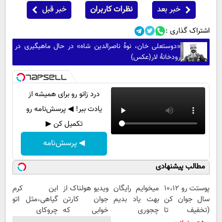
خبر بعد
نظرات کاربران
خبر قبل
اشتراک گذاری :
«دوستعلی خان، نوۀ ناصرالدین شاه» در حال ماهیگیری در
رودخانۀ لار(عکس)
درد زانو رو برای همیشه از
یادت ببر! ◀ پرسش‌نامه رو
تکمیل کن ▶
◀ پرسش‌نامه
مطالب پیشنهادی
پوستت رو 10،12
میخوایم رایگان
ویدیو هولناک از
این کرم
سال جوان کن
بهت یاد بدیم
جوان کارتن
گیاهی،مثل اتو
(تخفیف تا
چجوری
خوابی که
چروکای
امشب)
پولدارشی! باور
میلیاردر شد.
پوستتوصاف