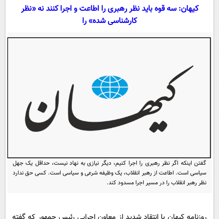
سیاسی
کیهان: سه قوه باید نظر رهبری را اطاعت و اجرا کنند نه «نظر
اقتصاد
کارشناسی شده» را
جامعه
اقتصادی
ورزشی
اجتماعی
خودرو
بین الملل
حوادث
فرهنگ و هنر
سیاست خارجی
سلامت
علم و دانش
یک برش دانایی
قرآن
فناوری و It
محیط زیست
گوناگون
علمی
سفر و تفریح
فیلم
سرگرمی
اخبار کریپتو
گفتن اینکه اگر نظر رهبری را اجرا کنیم، دیگر نیازی به نهاد نیست، حداقل یک جهل
عصر ایران 2
اقتصاد
باشگاه مغز
سیاسی است. اطاعت از رهبر انقلاب، یک وظیفه شرعی و سیاسی است. کسی حق ندارد
نظر رهبر انقلاب را در مسیر اجرا مسدود کند.
آموزش زبان
خواندنی ها و دیدنی ها
ورزش
مجله تصویری سلاح
داستان کوتاه
سیاست
روزنامه کیهان با انتقاد شدید از معاون اجرایی رئیس جمهور که گفته