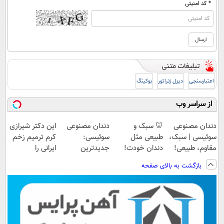
* کد امنیتی
اعتبارسنجی
دیزل ژنراتور
بوکینگ
از سراسر وب
دندان مصنوعی
🦷 سبک و
دندان مصنوعی
این دکتر شیرازی
سوئیسی | سبک،
طبیعی مثل
سوئیسی:
کرم ترمیم زخم
مقاوم، طبیعی!
دندان خودت!
جدیدترین
ایرانی را
ویزیت
نصب آسان و
فناوری اروپا،
ساخت!!!
بازگشت به بالای صفحه
رایگان+پرداخت
پرداخت اقساطی
سبک و مقاوم |
اقساطی😍
💳 📍 تهران
پرداخت قسطی