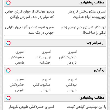
مطالب پیشنهادی
اسپری عنکبوت‌‌کش تارومار
ویدیو هولناک از جوان کارتن خوابی
ازبین‌برنده انواع عنکبوت
که میلیاردر شد. آموزش رایگان
این دکتر شیرازی کرم ترمیم زخم
مس، نقره، نفت و گاز؛ چهار دارایی
ایرانی را ساخت!!!
جهانی در یک سبد
از سراسر وب
اسپری
اسپری
اسپری
عنکبوت‌‌کش
ازبین‌برنده
حشره‌کش
تارومار
حشرات
طبیعی
ازبین‌برنده
رختخواب،
تارومار
وبگردی
انواع
مناسب
سازگار با
عنکبوت
برای
محیط
اسپری
اسپری
اسپری
مقابله با
زیست و با
بیدکش
عنکبوت‌‌کش
حشره‌کش
انواع
محافظت
تارومار
تارومار
طبیعی
ساس
طبیعی
با
ازبین‌برنده
تارومار
مطالب پیشنهادی
اثرفوری
انواع
سازگار با
،
عنکبوت
محیط
با این نوشیدنی گیاهی کبدت
اسپری حشره‌کش طبیعی تارومار