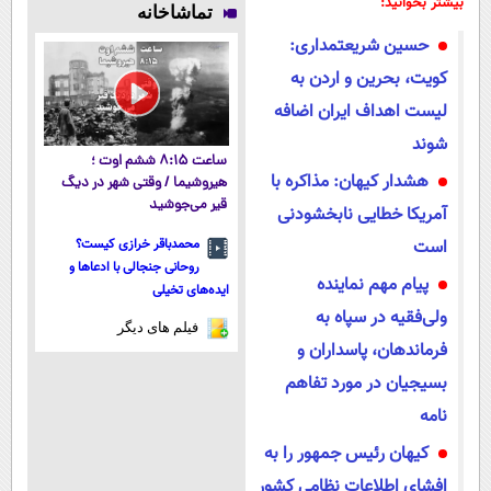
بیشتر بخوانید:
تماشاخانه
نداری امتحانش
آموزش رایگان
میکنه!50%تخفیف
حسین شریعتمداری:
مجانیه
کویت، بحرین و اردن به
لیست اهداف ایران اضافه
شوند
ساعت ۸:۱۵ ششم اوت ؛
هشدار کیهان: مذاکره با
هیروشیما / وقتی شهر در دیگ
قیر می‌جوشید
آمریکا خطایی نابخشودنی
است
محمدباقر خرازی کیست؟
روحانی جنجالی با ادعاها و
پیام مهم نماینده
ایده‌های تخیلی
ولی‌فقیه در سپاه به
فیلم های دیگر
فرماندهان، پاسداران و
بسیجیان در مورد تفاهم
نامه
کیهان رئیس جمهور را به
افشای اطلاعات نظامی کشور