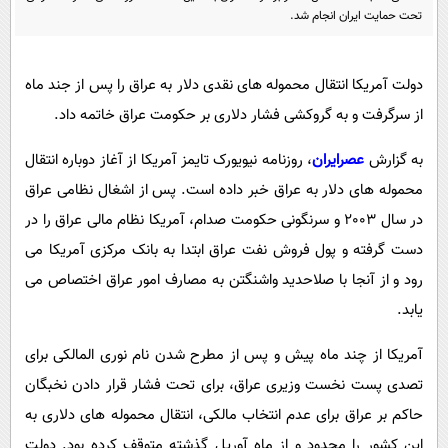
پیامک
سرگرمی
تحت حمایت ایران انجام شد.
روانشناسی
فناوری
آشپزی
دولت آمریکا انتقال محموله های نقدی دلار به عراق را پس از جند ماه
گوناگون
از سرگرفت و به گروکشی فشار دلاری بر حکومت عراق خاتمه داد.
دانلود
حوادث
محیط زیست
به گزارش
عصرایران
، روزنامه نیویورک تایمز آمریکا از آغاز دوباره انتقال
محموله های دلار به عراق خبر داده است. پس از اشغال نظامی عراق
سلامت
در سال 2003 و سرنگونی حکومت صدام، آمریکا نظام مالی عراق را در
فرهنگی
دست گرفته و پول فروش نفت عراق ابتدا به بانک مرکزی آمریکا می
بین الملل
رود و از آنجا با صلاحدید واشنگتن به مصارف امور عراق اختصاص می
اجتماعی
یابد.
حیات وحش
آمریکا از چند ماه پیش و پس از مطرح شدن نام نوری المالکی برای
سیاست خارجی
تصدی پست نخست وزیری عراق، برای تحت فشار قرار دادن نخبگان
حاکم بر عراق برای عدم انتخاب مالکی، انتقال محموله های دلاری به
این کشور را محدود و از ماه آوریل گذشته متوقف کرده بود. دولت