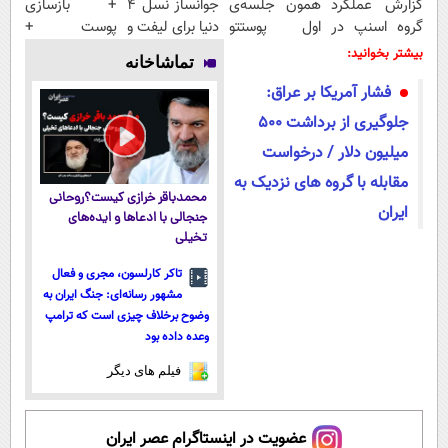
گزارش عملکرد
همون جلسه‌ی
جوانساز نسل 4
+ بازسازی
گروه اسنپ در
اول پوستتو
دنیا برای لیفت و
پوست +
۱۴۰۴
جوونتر می‌کنه
کلاژن سازی 😍
کاهش
بیشتر بخوانید:
تماشاخانه
✨ 2سال
مشاوره رایگانه
چین‌وچروک؛
فشار آمریکا بر عراق:
ماندگاری داره
مشاوره رایگان
جلوگیری از برداشت 500
میلیون دلار / درخواست
مقابله با گروه های نزدیک به
محمدباقر خرازی کیست؟روحانی
ایران
جنجالی با ادعاها و ایده‌های
تخیلی
تاکر کارلسون، مجری و فعال
مشهور رسانه‌ای: جنگ ایران به
وضوح برخلاف چیزی است که ترامپ
وعده داده بود
فیلم های دیگر
عضویت در اینستاگرام عصر ایران