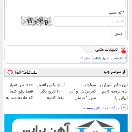
* کد امنیتی
اعتبارسنجی
دیزل ژنراتور
بوکینگ
از سراسر وب
این دکتر شیرازی
میخوای
از توایکس اعتبار
۱۰۰۰ تتر اعتبار
کرم ترمیم زخم
کمردردت رو "در
۱۰۰۰ تتری بگیر |
فقط برای شما
ایرانی را
منزل" درمان
فقط کافیه
که علاقه مند به
ساخت!!!
کنی؟ (◂فیلم +
شمارتو وارد کنی
ارز دیجیتال
بازگشت به بالای صفحه
◂پرسش‌نامه)
!!!
هستید !