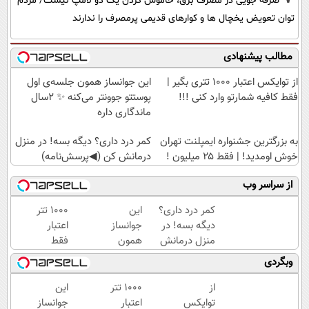
صرفه جویی در مصرف برق، خاموش کردن یک دو لامپ نیست/ مردم
توان تعویض یخچال ها و کوارهای قدیمی پرمصرف را ندارند
مطالب پیشنهادی
از توایکس اعتبار ۱۰۰۰ تتری بگیر |
این جوانساز همون جلسه‌ی اول
فقط کافیه شمارتو وارد کنی !!!
پوستتو جوونتر می‌کنه ✨ 2سال
ماندگاری داره
به بزرگترین جشنواره ایمپلنت تهران
کمر درد داری؟ دیگه بسه! در منزل
خوش اومدید! | فقط ۲۵ میلیون !
درمانش کن (◀پرسش‌نامه)
از سراسر وب
کمر درد داری؟
این
۱۰۰۰ تتر
دیگه بسه! در
جوانساز
اعتبار
منزل درمانش
همون
فقط
کن
جلسه‌ی
برای
وبگردی
(◀پرسش‌نامه)
اول
شما که
پوستتو
علاقه
از
۱۰۰۰ تتر
این
جوونتر
مند به
توایکس
اعتبار
جوانساز