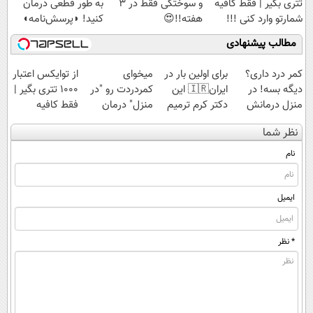
تتری بگیر | فقط کافیه
و سوختگی فقط در 3
به طور قطعی درمان
شمارتو وارد کنی !!!
هفته!!😍
کنید! ◗پرسش‌نامه◖
مطالب پیشنهادی
کمر درد داری؟
برای اولین بار در
میخوای
از توایکس اعتبار
دیگه بسه! در
ایران🇮🇷 این
کمردردت رو "در
۱۰۰۰ تتری بگیر |
منزل درمانش
دکتر کرم ترمیم
منزل" درمان
فقط کافیه
کن
کننده 23 روزه
کنی؟ (◂فیلم +
شمارتو وارد کنی
نظر شما
(◀پرسش‌نامه)
ساخت!
◂پرسش‌نامه)
!!!
نام
ایمیل
* نظر