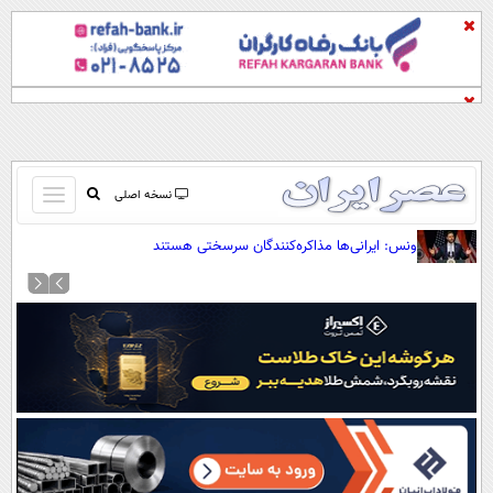
باز
نسخه اصلی
و
صفحه اول
ونس: ایرانی‌ها مذاکره‌کنندگان سرسختی هستند
بسته
تماس با ما
کردن
آرشیو
منو
جستجو
نظرسنجی
آب و هوا
اوقات شرعی
پیوند ها
سواد زندگی