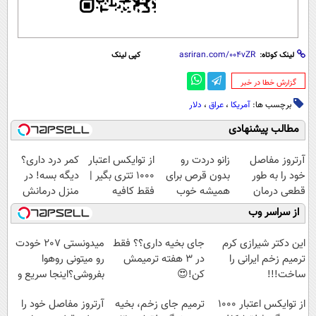
لینک کوتاه:
کپی لینک
‌گزارش خطا در خبر
برچسب ها:
آمریکا
،
عراق
،
دلار
مطالب پیشنهادی
آرتروز مفاصل
زانو دردت رو
از توایکس اعتبار
کمر درد داری؟
خود را به طور
بدون قرص برای
۱۰۰۰ تتری بگیر |
دیگه بسه! در
قطعی درمان
همیشه خوب
فقط کافیه
منزل درمانش
کنید!
کن! (قدم اول،
شمارتو وارد کنی
کن
از سراسر وب
◗پرسش‌نامه◖
پرسش‌نامه)
!!!
(◀پرسش‌نامه)
این دکتر شیرازی کرم
جای بخیه داری؟؟ فقط
میدونستی 207 خودت
ترمیم زخم ایرانی را
در 3 هفته ترمیمش
رو میتونی روهوا
ساخت!!!
کن!😍
بفروشی؟اینجا سریع و
راحت بفروش
از توایکس اعتبار ۱۰۰۰
ترمیم جای زخم، بخیه
آرتروز مفاصل خود را