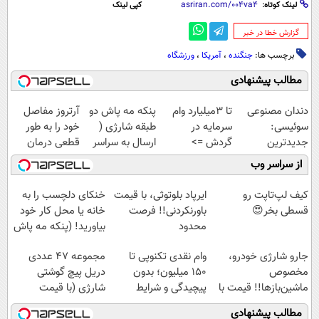
لینک کوتاه:
کپی لینک
‌گزارش خطا در خبر
برچسب ها:
جنگنده‌
،
آمریکا
،
ورزشگاه
مطالب پیشنهادی
دندان مصنوعی
تا 3میلیارد وام
پنکه مه پاش دو
آرتروز مفاصل
سوئیسی:
سرمایه در
طبقه شارژی (
خود را به طور
جدیدترین
گردش =>
ارسال به سراسر
قطعی درمان
فناوری اروپا،
فروشگاهت رو
کشور)
کنید!
از سراسر وب
سبک و مقاوم |
ثبت کن
◗پرسش‌نامه◖
پرداخت قسطی
کیف لپ‌تاپت رو
ایرپاد بلوتوثی، با قیمت
خنکای دلچسب را به
قسطی بخر😍
باورنکردنی!! فرصت
خانه یا محل کار خود
محدود
بیاورید! (پنکه مه پاش
رومیزی)
جارو شارژی خودرو،
وام نقدی تکنوپی تا
مجموعه 47 عددی
مخصوص
۱۵۰ میلیون؛ بدون
دریل پیچ گوشتی
ماشین‌باز‌ها!! قیمت با
پیچیدگی و شرایط
شارژی‌ (با قیمت
تخفیف: فقط
سخت
فوق‌العاده)
مطالب پیشنهادی