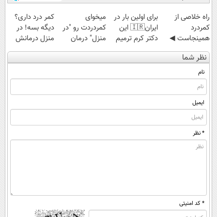
1,499,000
‌راه خلاصی از
برای اولین بار در
میخوای
کمر درد داری؟
کمردرد
ایران🇮🇷 این
کمردردت رو "در
دیگه بسه! در
همینجاست ◀
دکتر کرم ترمیم
منزل" درمان
منزل درمانش
فقط کافیه فرم
کننده 23 روزه
کنی؟ (◂فیلم +
کن
نظر شما
رو پر کنی!
ساخت!
◂پرسش‌نامه)
(◀پرسش‌نامه)
نام
ایمیل
* نظر
* کد امنیتی