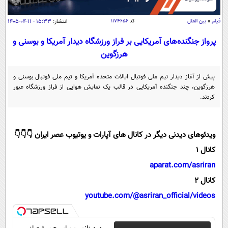
سیاسی
اقتصاد
فیلم
»
بین الملل
کد
۱۱۷۴۶۵۶
انتشار:
۱۵:۳۳ - ۱۱-۰۴-۱۴۰۵
جامعه
اقتصادی
پرواز جنگنده‌های آمریکایی بر فراز ورزشگاه دیدار آمریکا و بوسنی و
هرزگوین
ورزشی
اجتماعی
خودرو
بین الملل
حوادث
پیش از آغاز دیدار تیم ملی فوتبال ایالات متحده آمریکا و تیم ملی فوتبال بوسنی و
هرزگوین، چند جنگنده آمریکایی در قالب یک نمایش هوایی از فراز ورزشگاه عبور
فرهنگ و هنر
سیاست خارجی
سلامت
کردند.
علم و دانش
یک برش دانایی
قرآن
فناوری و It
محیط زیست
ویدئوهای دیدنی دیگر در کانال های آپارات و یوتیوب عصر ایران 👇👇👇
گوناگون
علمی
کانال 1
سفر و تفریح
فیلم
سرگرمی
اخبار کریپتو
aparat.com/asriran
عصر ایران 2
اقتصاد
باشگاه مغز
کانال 2
آموزش زبان
خواندنی ها و دیدنی ها
youtube.com/@asriran_official/videos
ورزش
مجله تصویری سلاح
داستان کوتاه
سیاست