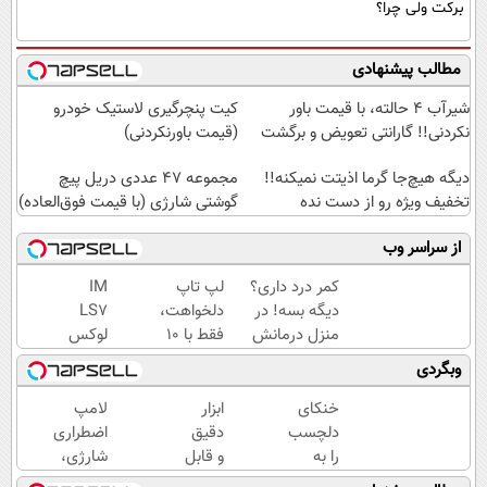
برکت ولی چرا؟
مطالب پیشنهادی
شیر‌آب ۴ حالته، با قیمت باور
کیت پنچرگیری لاستیک خودرو
نکردنی!! گارانتی تعویض و برگشت
(قیمت باورنکردنی)
دیگه هیچ‌جا گرما اذیتت نمیکنه!!
مجموعه 47 عددی دریل پیچ
تخفیف ویژه رو از دست نده
گوشتی شارژی‌ (با قیمت فوق‌العاده)
از سراسر وب
کمر درد داری؟
لپ تاپ
IM
دیگه بسه! در
دلخواهت،
LS7
منزل درمانش
فقط با 10
لوکس
کن
میلیون
ترین
وبگردی
(◀پرسش‌نامه)
شاسی
بلند
خنکای
ابزار
لامپ
برقی
دلچسب
دقیق
اضطراری
ایران
را به
و قابل
شارژی،
خانه یا
اعتماد
یک منبع