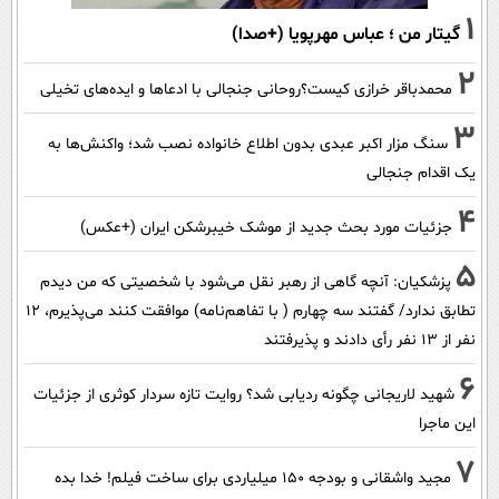
1
گیتار من ؛ عباس مهرپویا (+صدا)
2
محمدباقر خرازی کیست؟روحانی جنجالی با ادعاها و ایده‌های تخیلی
3
سنگ مزار اکبر عبدی بدون اطلاع خانواده نصب شد؛ واکنش‌ها به
یک اقدام جنجالی
4
جزئیات مورد بحث جدید از موشک خیبرشکن ایران (+عکس)
5
پزشکیان‌: آنچه گاهی از رهبر نقل می‌شود با شخصیتی که من دیدم
تطابق ندارد/ گفتند سه چهارم ( با تفاهم‌نامه) موافقت کنند می‌پذیرم، 12
نفر از 13 نفر رأی دادند و پذیرفتند
6
شهید لاریجانی چگونه ردیابی شد؟ روایت تازه سردار کوثری از جزئیات
این ماجرا
7
مجید واشقانی و بودجه 150 میلیاردی برای ساخت فیلم! خدا بده