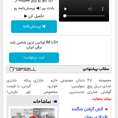
درد زانو رو برای همیشه از
پیامک
سرگرمی
یادت ببر! ◀ پرسش‌نامه رو
روانشناسی
فناوری
تکمیل کن ▶
آشپزی
گوناگون
◀ پرسش‌نامه
دانلود
حوادث
محیط زیست
IM LS7 لوکس ترین شاسی بلند
برقی ایران
سلامت
ثبت درخواست
فرهنگی
مطالب پیشنهادی
بین الملل
مجموعه 47
دندان مصنوعی
جارو شارژی
پنکه شارژی
اجتماعی
عددی دریل پیچ
سوئیسی:
خودرو،
گردنی، با قیمت
حیات وحش
گوشتی شارژی
جدیدترین
مخصوص
باور نکردنی!
(قیمت
فناوری اروپا،
ماشین‌باز‌ها!!
(فرصت محدود)
بیشتر بخوانید:
سیاست خارجی
تماشاخانه
باورنکردنی!!)
سبک و مقاوم |
قیمت با
آتش گرفتن جنگنده
پرداخت قسطی
تخفیف: فقط
1,499,000
اف-۱۶ در یونان