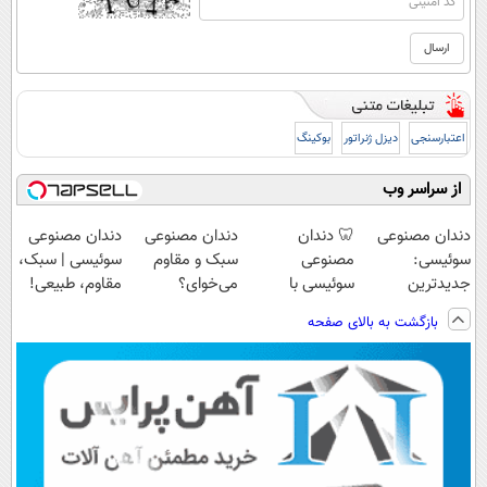
اعتبارسنجی
دیزل ژنراتور
بوکینگ
از سراسر وب
دندان مصنوعی
🦷 دندان
دندان مصنوعی
دندان مصنوعی
سوئیسی:
مصنوعی
سبک و مقاوم
سوئیسی | سبک،
جدیدترین
سوئیسی با
می‌خوای؟
مقاوم، طبیعی!
فناوری اروپا،
تکنولوژی
پرداخت اقساطی
ویزیت
بازگشت به بالای صفحه
سبک و مقاوم |
دیجیتال |
هم داریم!😍 |
رایگان+پرداخت
پرداخت قسطی
پرداخت در 4
📍تهران
اقساطی😍
قسط |📍 تهران