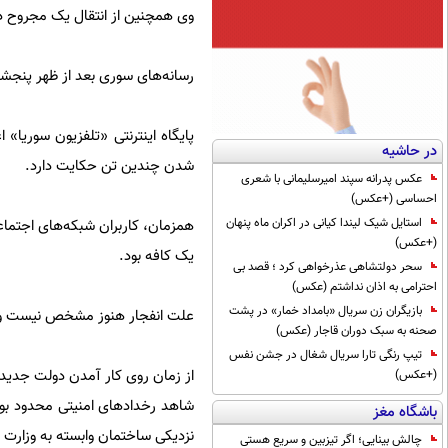
وی همچنین از انتقال یک مجروح دی
رسانه‌های سوری بعد از ظهر پنجشن
پایگاه اینترنتی «تلفزیون سوریا» 
در حاشیه
شدن چندین تن حکایت دارد.
عکس پدرانه سپند امیرسلیمانی با شعری
احساسی (+عکس)
استایل شیک لیندا کیانی در اکران ماه پنهان
همزمان، کاربران شبکه‌های اجتما
(+عکس)
یک کافه بود.
سحر دولتشاهی عذرخواهی کرد ؛ قصد بی
احترامی به اذان نداشتم (عکس)
بازیگران زن سریال «بامداد خمار» در پشت
علت انفجار هنوز مشخص نیست و هیچ
صحنه به سبک دوران قاجار (عکس)
تیپ رنگی تارا سریال شغال در جشن نفس
(+عکس)
باشگاه مغز
نزدیکی ساختمان وابسته به وزارت
چالش بینایی؛ اگر تیزبین و سریع هستی