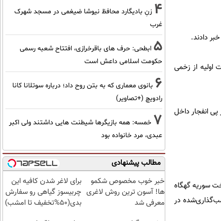
4
زنِ بادیگارد محافظ نیوشا ضیغمی در مسجد شهرک
غرب
بر دادند.
5
ابطحی: حرف های باقرخرازی، افتتاح شعبه رسمی
حکومت اسلامی داعش است
ت اولیه از زخمی
6
بانوی معماری که به بتن روح داد؛ درباره سوتلانا کانا
رادویچ (+تصاویر)
پی انفجار داخل
7
خمسه: همه بازیگرها شیطنت هایی داشتند ولی اکبر
عبدی، مرد خانواده بود
مطالب پیشنهادی
خبر خوب مخصوص شکمو
برای لاغر شدن کافیه این
دمشق پس از برکناری نظام «بشار اسد» در دسامبر ۲۰۲۴ (آذر ۱۴۰۳)، پایتخت سوریه گهگاه
ها! آسون ترین روش لاغری
چربیسوز گیاهی رو سفارش
ار خودروی بمب‌گذاری‌شده در
معرفی شد
بدی(50%تخفیف تا امشب)