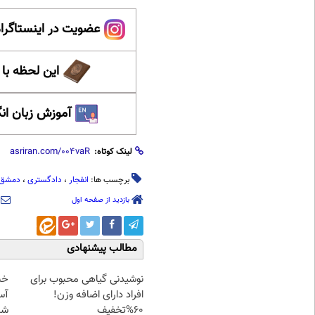
عضویت در اینستاگرام
این لحظه با
آموزش زبان ان
لینک کوتاه:
برچسب ها:
انفجار
،
دادگستری
،
دمشق
بازدید از صفحه اول
مطالب پیشنهادی
نوشیدنی گیاهی محبوب برای
خب
افراد دارای اضافه وزن!
آس
60%تخفیف
شد