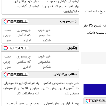
نوشیدنی گیاهی محبوب
دوای درد چاقی این
برای افراد دارای اضافه وزن!
نوشیدنی گیاهیه
ب رخ داده است.
60%تخفیف
از سراسر وب
در ژوئن ۲۰۲۵ (خرداد ۱۴۰۴) نیز وقوع یک انفجار انتحاری در داخل کلیسایی در محله الدویلعة دمشق به کشته شدن ۲۵ نفر
خبر خوب
چربیسوزی
بمب
 نسبت دادند.
مخصوص
که شگفتی
چربی
شکمو
لاغری
سوز
ها!
آسان را
گیاهی!
وبگردی
آسون
رقم زد!
با این
ترین
چربی
خبر خوب
چربیسوزی
بمب
روش
سوز به
مخصوص
که شگفتی
چربی
لاغری
سرعرت
شکمو
لاغری
سوز
معرفی
نور لاغر
ها!
آسان را
گیاهی!
مطالب پیشنهادی
شد
شو با
آسون
رقم زد!
با این
مجوز
ترین
چربی
خبر خوب مخصوص شکمو
به هر اندازه ای که میخوای
بهداشت
روش
سوز به
ها! آسون ترین روش لاغری
میتونی طلا بخری از سرمایه
لاغری
سرعرت
معرفی شد
ات محافظت کنی
معرفی
نور لاغر
شد
پرطرفدارترین روش اصولی
بمب چربی سوز گیاهی!با
شو با