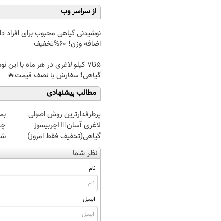
از سراسر وب
نوشیدنی گیاهی محبوب برای افراد دا
اضافه وزن! 60%تخفیف
5تا7 کیلو لاغری در هر ماه با این ن
گیاهی❗ سفارش با نصف قیمت🔥
مطالب پیشنهادی
پرطرفدارترین روش اصولی
بم
لاغری آسان👈🏻چربیسوز
چر
گیاهی(تخفیف فقط امروز)
شو
نظر شما
نام
ایمیل