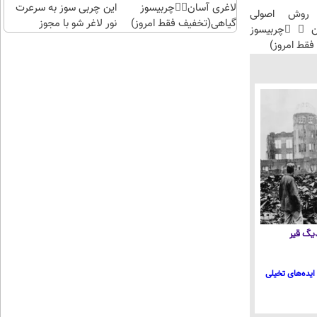
مجوز
این چربی سوز به سرعرت
لاغری آسان👈🏻چربیسوز
پرطرفدارتری
بهداشت
نور لاغر شو با مجوز
گیاهی(تخفیف فقط امروز)
لاغری آسان
بهداشت
گیاهی(تخف
ساعت ۸:۱
محمدباقر خرازی