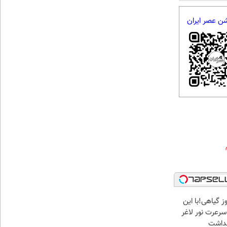
شن عصر ایران
 گیاهی!با این
سرعرت نور لاغر
هداشت