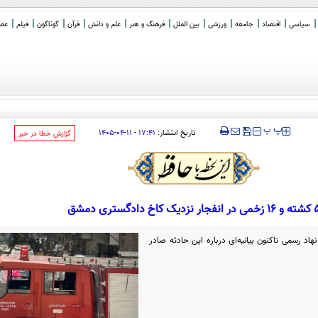
سیاسی
اقتصاد
جامعه
ورزشی
بین الملل
فرهنگ و هنر
علم و دانش
قرآن
گوناگون
فیلم
عصر 
‍‍‍ پ
پ
تاریخ انتشار:
۱۷:۴۱ - ۱۱-۰۴-۱۴۰۵
‌گزارش خطا در خبر
انفجار نزدیک کاخ دادگستری دمشق
 رسمی تاکنون بیانیه‌ای درباره این حادثه صادر