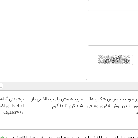
ر خوب مخصوص شکمو ها!
خرید شمش پلمپ طلاسی، از
نوشیدنی گیاه
ون ترین روش لاغری معرفی
۰.۵ گرم تا ۱۰ گرم
افراد دارای اض
60%تخفیف
اره عصرایران
تماس با ما
آرشیو
جستجو
پیوندها
نظرسنجی
آب و هوا
اوقات شرعی
سواد 