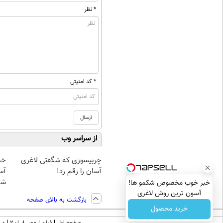
* نظر
* کد امنیتی
از سراسر وب
چربیسوزی که شگفتی لاغری
خب
آسان را رقم زد!
آس
شد
خبر خوب مخصوص شکمو ها!
آسون ترین روش لاغری
بازگشت به بالای صفحه
معرفی شد
خرید محصول
صفحه اول
فیلم
عصر ایران۲
درب