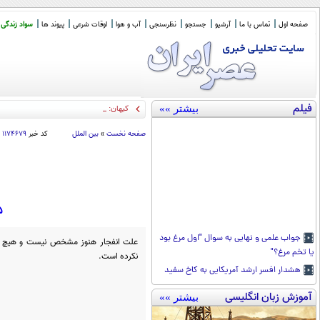
صفحه اول
تماس با ما
آرشیو
جستجو
نظرسنجی
آب و هوا
اوقات شرعی
پیوند ها
سواد زندگی
فیلم
بیشتر »»
کیهان: دولت به فکر حفاظ
_
صفحه نخست
»
بین الملل
کد خبر
۱۱۷۴۶۷۹
۵ کشته و ۱۶ زخمی در 
جواب علمی و نهایی به سوال "اول مرغ بود
علت انفجار هنوز مشخص نیست و هیچ نهاد
یا تخم مرغ؟"
نکرده است.
هشدار افسر ارشد آمریکایی به کاخ سفید
آموزش زبان انگلیسی
بیشتر »»