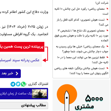
شرکت کن!
معمای ریاضی؛ رکورد حل این چالش 10 ثانیه
وزارت دفاع این کشور اعلام کرده 
است
تست هوش تصویری: کدام کلید قفل را باز
می کند؟
معمای تصویری تک شاخ ها / تشخیص 3
انجامید. یک گروه افراطی مسئولیت
مورد زیر 10 ثانیه برابر با دقت و هوش بصری فوق
العاده
پربیننده ترین پست همین ی
یک معمای ریاضی/ خیلی ها برای رسیدن به
جواب دچار چالش می شوند، شما چطور؟
فقط تیزبین ها می توانند این معما را در 10
عکس پدرانه سپند امیرسل
ثانیه حل کنند!
تست هوش چالش برانگیز: نابغه های ریاضی
خبر بعد
الگوی پنهان این معما را پیدا کنند!
اشتراک گذاری :
یک ساعت از زمان ایلان ماسک ۱۰۰ میلیون دلار می‌ارزد؟؛ پاسخی
مطالب پیشنهادی