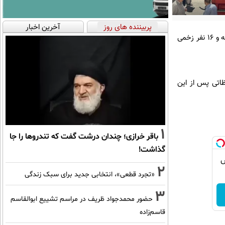
پربیننده های روز
آخرین اخبار
وزارت بهداشت سوریه اعلام کرد که بر اثر انفجار در داخل یک کافه نزدیک کاخ دادگستری در دمشق، ۵ نفر کشته و ۱۶ نفر زخمی
ظاتی پس از این
1
باقر خرازی؛ چندان درشت گفت که تندروها را جا
گذاشت!
ش
2
«تجرد قطعی»، انتخابی جدید برای سبک زندگی
3
حضور محمدجواد ظریف در مراسم تشییع ابوالقاسم
قاسم‌زاده