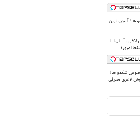
ها! آسون ترین
 لاغری آسان👈🏻
قط امروز)
صوص شکمو ها!
وش لاغری معرفی