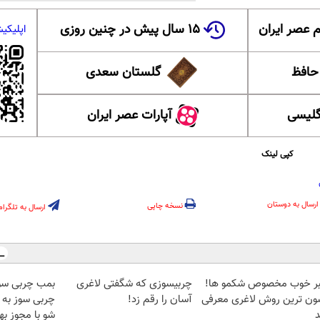
 عصر ایران
۱۵ سال پیش در چنین روزی
اپلیکی
 حافظ
گلستان سعدی
گلیسی
آپارات عصر ایران
کپی لینک
ارسال به دوستان
نسخه چاپی
ارسال به تلگرام
ر خوب مخصوص شکمو ها!
چربیسوزی که شگفتی لاغری
بمب چربی سوز
ون ترین روش لاغری معرفی
آسان را رقم زد!
چربی سوز به 
شو با مجوز ب