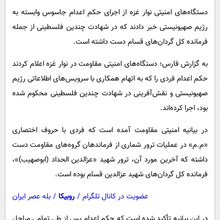
پیامک
سرگرمی
دستگاه‌های امنیتی نوار غزه از اجرای حکم اعدام جاسوس وابسته به
روانشناسی
فناوری
رژیم صهیونیستی خبر دادند که در شهادت چندین فلسطینی از جمله
آشپزی
فرمانده کل گردان‌های قسام دست داشته است.
گوناگون
دانلود
حوادث
به گزارش فارس؛ دستگاه‌های امنیتی مقاومت در نوار غزه اعلام کردند
محیط زیست
حکم اعدام فردی را که به اتهام همکاری با سرویس‌های اطلاعاتی رژیم
صهیونیستی و نقش‌آفرینی در شهادت چندین فلسطینی محکوم شده
سلامت
بود، اجرا کرده‌اند.
فرهنگی
در بیانیه امنیتی مقاومت آمده است که فردی با حروف اختصاری
بین الملل
«م.م» در عملیات ترور شماری از فرماندهان گروه‌های مقاومت دست
اجتماعی
داشته که آخرین مورد آن، ترور شهید «عزالدین الحداد (ابوصهیب)»،
حیات وحش
فرمانده کل گردان‌های شهید عزالدین قسام بوده است.
سیاست خارجی
عضویت در کانال تلگرام
/
روبیکا
/
بله عصر ایران
در این بیانیه تأکید شده است که حکم اعدام پس از طی تمامی مراحل