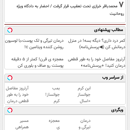
7
محمدباقر خرازی تحت تعقیب قرار گرفت / احضار به دادگاه ویژه
روحانیت
مطالب پیشنهادی
کمر درد داری؟ دیگه بسه! در منزل
درمان تیرگی و لک پوست،با لوسیون
درمانش کن (◀پرسش‌نامه)
روشن کننده ویتامین c!
آرتروز مفاصل خود را به طور قطعی
معجزه ی قرن! کمتر از 5 دقیقه
درمان کنید! ◗پرسش‌نامه◖
پوستت رو صاف و بلوری کن
از سراسر وب
این کرم
بمب
آرتروز مفاصل
جوانساز
جوانساز!
خود را به طور
10سال
کرم
قطعی درمان
سنتو
بوتاکس
کنید!
وبگردی
کم
جلبک
◗پرسش‌نامه◖
میکنه
اسپیرولینا50%تخفیف
درمان
معجزه
مسیر
(با
تیرگی و
ی
همراهی