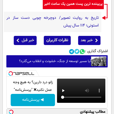
پربیننده ترین پست همین یک ساعت اخیر
تاریخ به روایت تصویر/ دوچرخه چوبی دست ساز در
استونی؛ 114 سال پیش
خبر بعد
نظرات کاربران
خبر قبل
اشتراک گذاری :
آیا مسیر توسعه از جنگ، خشونت و انقلاب می‌گذرد؟
زانو درد دارین؟ به هیچ وجه
عمل نکنید❌ "پرسش‌نامه"
◀ پرسش‌نامه
مطالب پیشنهادی