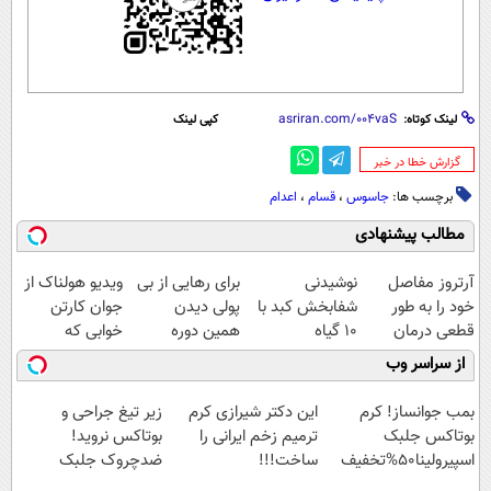
لینک کوتاه:
کپی لینک
‌گزارش خطا در خبر
برچسب ها:
جاسوس
،
قسام
،
اعدام
مطالب پیشنهادی
آرتروز مفاصل
نوشیدنی
برای رهایی از بی
ویدیو هولناک از
خود را به طور
شفابخش کبد با
پولی دیدن
جوان کارتن
قطعی درمان
10 گیاه
همین دوره
خوابی که
کنید!
موثر(تخفیف تا
رایگان کافیه!
میلیاردر شد.
از سراسر وب
◗پرسش‌نامه◖
امشب)
(شمارتو وارد کن)
آموزش رایگان
بمب جوانساز! کرم
این دکتر شیرازی کرم
زیر تیغ جراحی و
بوتاکس جلبک
ترمیم زخم ایرانی را
بوتاکس نروید!
اسپیرولینا50%تخفیف
ساخت!!!
ضدچروک جلبک
با40%تخفیف