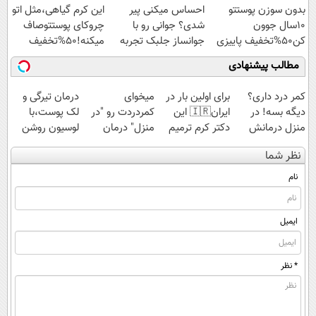
بدون سوزن پوستتو
احساس میکنی پیر
این کرم گیاهی،مثل اتو
10سال جوون
شدی؟ جوانی رو با
چروکای پوستتوصاف
کن50%تخفیف پاییزی
جوانساز جلبک تجربه
میکنه!50%تخفیف
کن
مطالب پیشنهادی
کمر درد داری؟
برای اولین بار در
میخوای
درمان تیرگی و
دیگه بسه! در
ایران🇮🇷 این
کمردردت رو "در
لک پوست،با
منزل درمانش
دکتر کرم ترمیم
منزل" درمان
لوسیون روشن
کن
کننده 23 روزه
کنی؟ (◂فیلم +
کننده ویتامین c!
نظر شما
(◀پرسش‌نامه)
ساخت!
◂پرسش‌نامه)
نام
ایمیل
* نظر