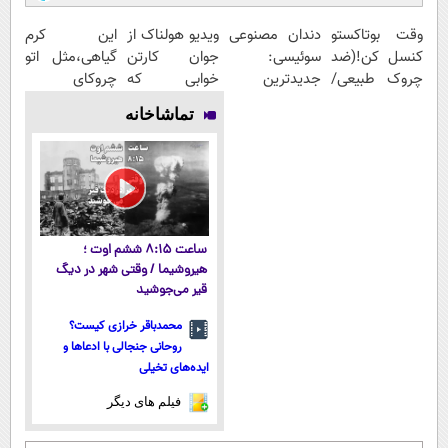
وقت بوتاکستو
دندان مصنوعی
ویدیو هولناک از
این کرم
کنسل کن!(ضد
سوئیسی:
جوان کارتن
گیاهی،مثل اتو
چروک طبیعی/
جدیدترین
خوابی که
چروکای
بدون عوارض)
فناوری اروپا،
میلیاردر شد.
پوستتوصاف
تماشاخانه
سبک و مقاوم |
آموزش رایگان
میکنه!50%تخفیف
پرداخت قسطی
ساعت ۸:۱۵ ششم اوت ؛
هیروشیما / وقتی شهر در دیگ
قیر می‌جوشید
محمدباقر خرازی کیست؟
روحانی جنجالی با ادعاها و
ایده‌های تخیلی
فیلم های دیگر