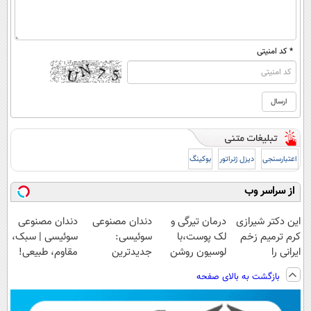
* کد امنیتی
اعتبارسنجی
دیزل ژنراتور
بوکینگ
از سراسر وب
این دکتر شیرازی
درمان تیرگی و
دندان مصنوعی
دندان مصنوعی
کرم ترمیم زخم
لک پوست،با
سوئیسی:
سوئیسی | سبک،
ایرانی را
لوسیون روشن
جدیدترین
مقاوم، طبیعی!
ساخت!!!
کننده ویتامین c!
فناوری اروپا،
ویزیت
بازگشت به بالای صفحه
سبک و مقاوم |
رایگان+پرداخت
پرداخت قسطی
اقساطی😍