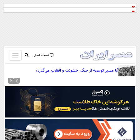
باز
نسخه اصلی
و
صفحه اول
آیا مسیر توسعه از جنگ، خشونت و انقلاب می‌گذرد؟
بسته
تماس با ما
کردن
آرشیو
منو
جستجو
نظرسنجی
آب و هوا
اوقات شرعی
پیوند ها
سواد زندگی