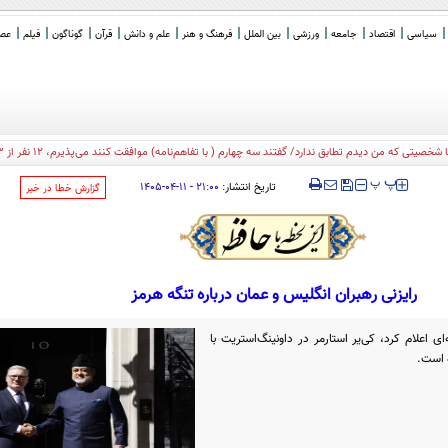
سیاسی
اقتصاد
جامعه
ورزشی
بین الملل
فرهنگ و هنر
علم و دانش
قرآن
گوناگون
فیلم
عصر 
‍‍‍ پ
پ
تاریخ انتشار:
۲۱:۰۰ - ۱۱-۰۴-۱۴۰۵
‌گزارش خطا در خبر
رایزنی رهبران انگلیس و عمان درباره تنگه هرمز
ای اعلام کرد، کی‌یر استارمر در داونینگ‌استریت با
 است.