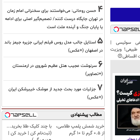
4
حسن روحانی: می‌خواستند برای سخنرانی امام زمان
در تهران جایگاه درست کنند/ تصمیم‌گیر اصلی برای ادامه
یا پایان جنگ و آینده ملت است
5
عی سوئیسی |
استایل جالب مدل روس فیلم ایرانی جزیره جیمز باند
طبیعی! ویزیت
در اصفهان (+عکس)
ت اقساطی😍
6
سرنوشت عجیب هتل عظیم شوروی در ارمنستان
(+تصاویر)
7
جزئیات مورد بحث جدید از موشک خیبرشکن ایران
(+عکس)
مطالب پیشنهادی
خرید شمش پلمپ طلاسی،
با چند کلیک طلا بخرید...
از ۰.۵ گرم تا ۱۰ گرم
(ثبت‌نام کن | خرید کن |
یده‌های