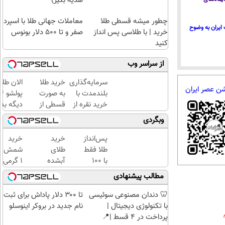
هدیه بگیر)
چطور میشه قسطی طلا
معاملات جهانی طلا با اسپرد
ایران به وضوح
خرید | با طلاسی پس انداز
صفر و تا ۵۰۰ دلار بونوس
کنید
از سراسر وب
سرمایه‌گذاری
خرید طلا
الان طلا
شن عصر ایران
بلندمدت با
به صورت
خرید نقره از
قسطی از
دیگه بده
دیجی‌کالا
دیجی‌کالا
سرمایه‌گ
وبگردی
(
طلا با ا
پرداخت
بی‌بهره
پس‌انداز
خرید
خرید
12 ماهه
طلا فقط
طلای
شمش
)
با ۱۰۰
آبشده
1 گرمی
هزارتومان
حتی با
از
مطالب پیشنهادی
(امن و
۱۰۰هزارتومان
طلاسی
راحت)
🦷 دندان مصنوعی سوئیسی
تا ۳۰۰ دلار پاداش برای ثبت
با تکنولوژی دیجیتال |
نام جدید در بروکر اینوسلو
پرداخت در 4 قسط |📍