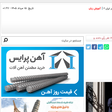
تاریخ:
۱۵ مرداد ۱۴۰۵ - ۰۱:۲۷
ایران 2
آموزش زبان
پزشکیان‌: آنچه گاهی از رهبر نقل می‌شود با شخصیتی که من دیدم تطابق ندارد/ گفتند سه چهارم ( با تفاهم‌نامه) موافقت کنند می‌پذیرم، 12 نفر از 13 نفر رأی دادند و