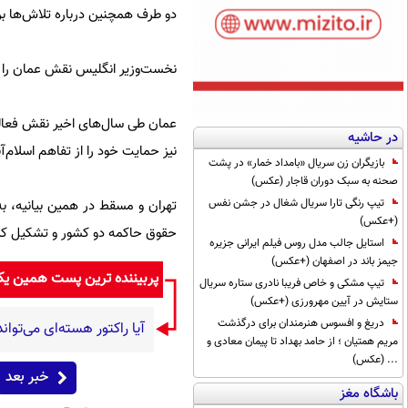
دو طرف همچنین درباره تلاش‌ها برا
نخست‌وزیر انگلیس نقش عمان را در 
عمان طی سال‌های اخیر نقش فعالی د
در حاشیه
نیز حمایت خود را از تفاهم اسلام‌آ
بازیگران زن سریال «بامداد خمار» در پشت
صحنه به سبک دوران قاجار (عکس)
تیپ رنگی تارا سریال شغال در جشن نفس
تهران و مسقط در همین بیانیه، به
(+عکس)
حقوق حاکمه دو کشور و تشکیل کمیته‌
استایل جالب مدل روس فیلم ایرانی جزیره
جیمز باند در اصفهان (+عکس)
پربیننده ترین پست همین ی
تیپ مشکی و خاص فریبا نادری ستاره سریال
ستایش در آیین مهرورزی (+عکس)
دریغ و افسوس هنرمندان برای درگذشت
آیا راکتور هسته‌ای می‌توا
مریم همتیان ؛ از حامد بهداد تا پیمان معادی و
... (عکس)
خبر بعد
باشگاه مغز