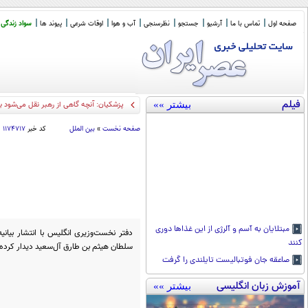
صفحه اول
تماس با ما
آرشیو
جستجو
نظرسنجی
آب و هوا
اوقات شرعی
پیوند ها
سواد زندگی
فیلم
بیشتر »»
پذیرفتند
صفحه نخست
»
بین الملل
کد خبر
۱۱۷۴۷۱۷
مبتلایان به آسم و آلرژی از این غذا‌ها دوری
دفتر نخست‌وزیری انگلیس با انتشار بیانیه‌
کنند
سلطان هیثم بن طارق آل‌سعید دیدار کرده
صاعقه جان فوتبالیست تایلندی را گرفت
آموزش زبان انگلیسی
بیشتر »»