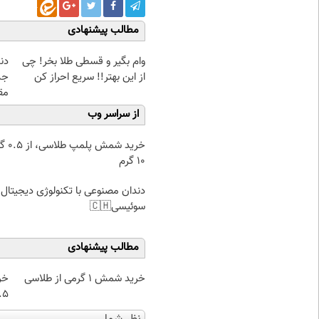
مطالب پیشنهادی
وام بگیر و قسطی طلا بخر! چی
دن
از این بهتر!! سریع احراز کن
جد
مق
از سراسر وب
خرید شمش پ
۱۰ گرم
دندان مصنوعی با تکنولوژی دیجیتال
سوئیسی🇨🇭
مطالب پیشنهادی
خرید شمش 1 گرمی از طلاسی
خر
۰.۵ گرم تا