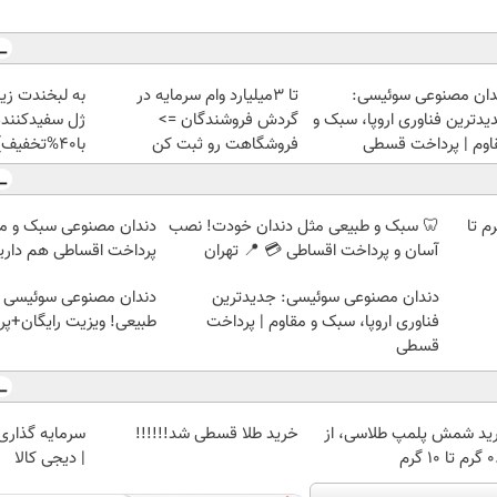
دان مصنوعی سوئیسی:
تا 3میلیارد وام سرمایه در
به لبخندت زیب
یدترین فناوری اروپا، سبک و
گردش فروشندگان =>
ژل سفیدکننده
اوم | پرداخت قسطی
فروشگاهت رو ثبت کن
با40%تخفیف)
لمپ طلاسی، از ۰.۵ گرم تا
🦷 سبک و طبیعی مثل دندان خودت! نصب
دندان مصنوعی سبک و مق
آسان و پرداخت اقساطی 💳 📍 تهران
پرداخت اقساطی هم داریم
دندان مصنوعی سوئیسی: جدیدترین
دندان مصنوعی سوئیسی |
فناوری اروپا، سبک و مقاوم | پرداخت
طبیعی! ویزیت رایگان+پ
قسطی
ید شمش پلمپ طلاسی، از
خرید طلا قسطی شد!!!!!!
سرمایه گذاری ا
 ۱۰ گرم
| دیجی کالا