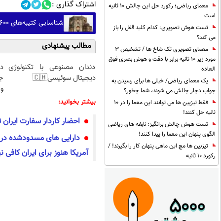
اشتراک گذاری :
معمای ریاضی؛ رکورد حل این چالش 10 ثانیه
است
شناسایی کتیبه‌های ۶۰۰ ساله فارسی در هندوستان (+عکس)
تست هوش تصویری: کدام کلید قفل را باز
می کند؟
مطالب پیشنهادی
معمای تصویری تک شاخ ها / تشخیص 3
مورد زیر 10 ثانیه برابر با دقت و هوش بصری فوق
دندان مصنوعی با تکنولوژی
د
العاده
دیجیتال سوئیسی🇨🇭
ج
یک معمای ریاضی/ خیلی ها برای رسیدن به
و 
جواب دچار چالش می شوند، شما چطور؟
بیشتر بخوانید:
فقط تیزبین ها می توانند این معما را در 10
ثانیه حل کنند!
احضار کاردار سفارت ایران
تست هوش چالش برانگیز: نابغه های ریاضی
الگوی پنهان این معما را پیدا کنند!
دارایی های مسدودشده در ب
تیزبین ها مچ این ماهی پنهان کار را بگیرند! /
آمریکا هنوز برای ایران کافی 
رکورد 10 ثانیه