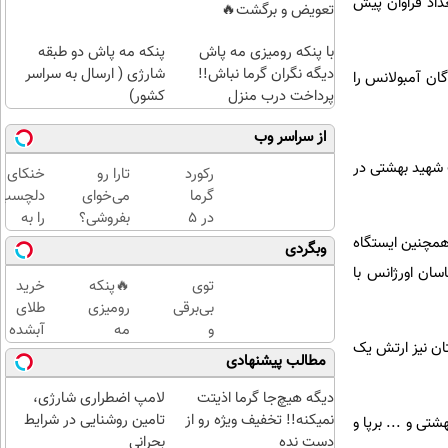
داد فراوان پیش
تعویض و برگشت🔥
با پنکه رومیزی مه پاش
پنکه مه پاش دو طبقه
دیگه نگران گرما نباش!!
شارژی ( ارسال به سراسر
گان آمبولانس را
پرداخت درب منزل
کشور)
از سراسر وب
 شهید بهشتی در
رکورد
تارا رو
خنکای
گرما
می‌خوای
دلچسب
در ۵
بفروشی؟
را به
شهر
با
خانه یا
ات اورژانس ارایه می‌شود همچنین ایستگاه
وبگردی
ایران
خودرو۴۵
محل
ان اورژانس با
🚨 تو
یک‌روزه
کار خود
توی
🔥پنکه
خرید
گرمای
بفروشش
بیاورید!
بی‌برقی
رومیزی
طلای
40°C
(پنکه
و
مه
آبشده
۱۱۵ و در ضلع غربی سقف شبستان نیز ارتش یک
راهکار
مه پاش
بی‌آبی
پاش رو
حتی با
مطالب پیشنهادی
چیه؟
رومیزی)
امسال
تا
۱۰۰هزارتومان
پنکه
به
تخفیف
دیگه هیچ‌جا گرما اذیتت
لامپ اضطراری شارژی،
مه
ایشون
خورده
نمیکنه!! تخفیف ویژه رو از
تامین روشنایی در شرایط
تی و ... برپا و
پاش
مدیونم
سفارش
دست نده
بحرانی