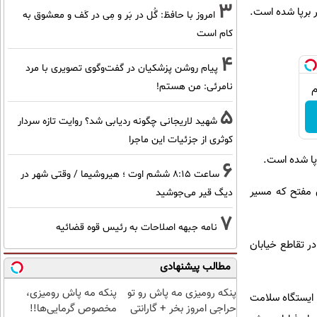
3
و ۴ نیز یک ایستگاه سلامت دیگر برپا شده است.
امروز با حافظ: گُل در بَر و مِی در کَف و معشوق به
کام است
4
پیام روشن پزشکیان در گفت‌و‌گوی تصویری با مرد
نامرئی: من هستم!
5
شهید لاریجانی چگونه ردیابی شد؟ روایت تازه سردار
کوثری از جزئیات این ماجرا
پا شده است.
6
ساعت ۸:۱۵ ششم اوت ؛ هیروشیما / وقتی شهر در
ن مفتح که مسیر
دیگ قیر می‌جوشید
7
نامه جبهه اصلاحات به رئیس قوه قضائیه
ن در تقاطع خیابان
مطالب پیشنهادی
پنکه رومیزی مه پاش رو تو
پنکه مه پاش رومیزی،
بان ۷،۱۱ و نبش بلوار امام رضا(ع) ایستگاه سلامت
حراجی امروز بخر + گارانتی
مخصوص گرمایی‌ها!!