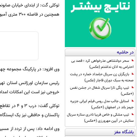
همچنین در فاصله ۳۰۰ متری آمبولانس نیز موجود است.
در حاشیه
سحر دولتشاهی عذرخواهی کرد ؛ قصد بی
احترامی به اذان نداشتم (عکس)
وی افزود: در پارکینگ مجموعه چه
بازیگران زن سریال «بامداد خمار» در پشت
صحنه به سبک دوران قاجار (عکس)
رئیس سازمان اورژانس استان تهرا
تیپ رنگی تارا سریال شغال در جشن نفس
خروجی نیز است این امکانات امد
(+عکس)
استایل جالب مدل روس فیلم ایرانی جزیره
توکلی گفت: 
جیمز باند در اصفهان (+عکس)
پاکستان و حافظی نیز یک ایستگا
تیپ مشکی و خاص فریبا نادری ستاره سریال
ستایش در آیین مهرورزی (+عکس)
باشگاه مغز