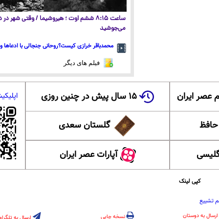
ساعت ۸:۱۵ ششم اوت ؛ هیروشیما / وقتی شهر در
می‌جوشید
محمدباقر خرازی کیست؟روحانی جنجالی با ادعاها و 
فیلم های دیگر
 عصر ایران
۱۵ سال پیش در چنین روزی
اپلیکی
 حافظ
گلستان سعدی
گلیسی
آپارات عصر ایران
کپی لینک
م تشییع
ارسال به دوستان
نسخه چاپی
ارسال به تلگرام