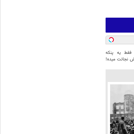
 فقط یه پنکه
ش نجاتت میده!