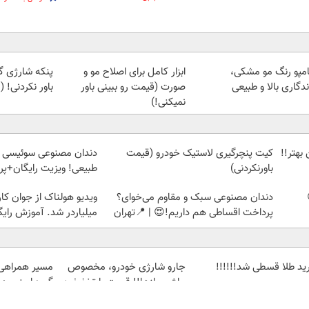
مپو رنگ مو مشکی،
ابزار کامل برای اصلاح مو و
پنکه شارژی گ
دگاری بالا و طبیعی
صورت (قیمت رو ببینی باور
باور نکردنی!
نمیکنی!)
بهتر!!
کیت پنچرگیری لاستیک خودرو (قیمت
دندان مصنوعی سوئیسی |
باورنکردنی)
طبیعی! ویزیت رایگان+پ
دندان مصنوعی سبک و مقاوم می‌خوای؟
ویدیو هولناک از جوان کا
پرداخت اقساطی هم داریم!😍 | 📍تهران
میلیاردر شد. آموزش رایگ
ید طلا قسطی شد!!!!!!
جارو شارژی خودرو، مخصوص
مسیر همراهی 
ماشین‌باز‌ها!! قیمت با تخفیف:
گروه اسنپ در ۴۰۴
فقط 1,499,000