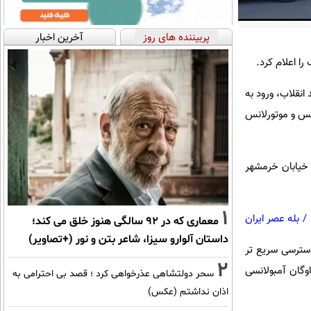
پربیننده های روز
آخرین اخبار
ا اعلام کرد.
انقلاب، ورود به
نس و موتورلانس
 خیابان خرمشهر
1
/
بله عصر ایران
معماری که در 92 سالگی هنوز خلق می کند؛
داستان آلوارو سیزا، شاعر بتن و نور (+تصاویر)
ک ایستگاه سلامت برای دسترسی سریع تر
2
وگان آمبولانسی
سحر دولتشاهی عذرخواهی کرد ؛ قصد بی احترامی به
اذان نداشتم (عکس)