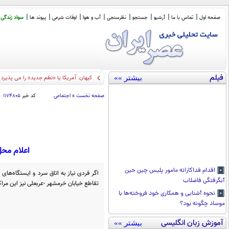
صفحه اول
تماس با ما
آرشیو
جستجو
نظرسنجی
آب و هوا
اوقات شرعی
پیوند ها
سواد زندگی
فیلم
بیشتر »»
کالابرگ این خا
_
صفحه نخست
»
اجتماعی
کد خبر
۱۱۷۴۸۰۵
اعلام محل
اقدام فداکارانه مامور پلیس چین حین
اگر فردی نیاز به اتاق سرد و ایستگاه‌ها
آبگرفتگی فاضلاب
تقاطع خیابان خرمشهر -عربعلی نیز این مراک
نحوه آشنایی و همکاری خود فروخته‌ها با
موساد چگونه بود؟
آموزش زبان انگلیسی
بیشتر »»