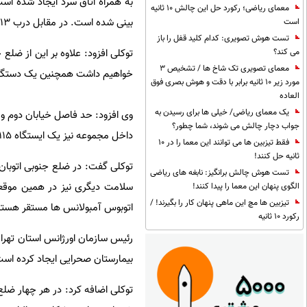
به همراه اتاق سرد ایجاد شده است
معمای ریاضی؛ رکورد حل این چالش 10 ثانیه
بینی شده است. در مقابل درب ۱۳ در ضلع شرقی مصلی نیز یک ایستگاه سلامت دیگر راه اندازی شده است.
است
تست هوش تصویری: کدام کلید قفل را باز
توکلی افزود: علاوه بر این از ضلع
می کند؟
معمای تصویری تک شاخ ها / تشخیص 3
خواهیم داشت همچنین یک دستگاه مو
مورد زیر 10 ثانیه برابر با دقت و هوش بصری فوق
العاده
یک معمای ریاضی/ خیلی ها برای رسیدن به
وی افزود: حد فاصل خیابان دوم و 
جواب دچار چالش می شوند، شما چطور؟
داخل مجموعه نیز یک ایستگاه ۱۱۵ دیگر نیز تعبیه شده است.
فقط تیزبین ها می توانند این معما را در 10
ثانیه حل کنند!
تست هوش چالش برانگیز: نابغه های ریاضی
سلامت دیگری نیز در همین موقع
الگوی پنهان این معما را پیدا کنند!
تیزبین ها مچ این ماهی پنهان کار را بگیرند! /
اتوبوس آمبولانس ها مستقر هستند
رکورد 10 ثانیه
بیمارستان صحرایی ایجاد کرده است
توکلی اضافه کرد: در هر چهار ضلع