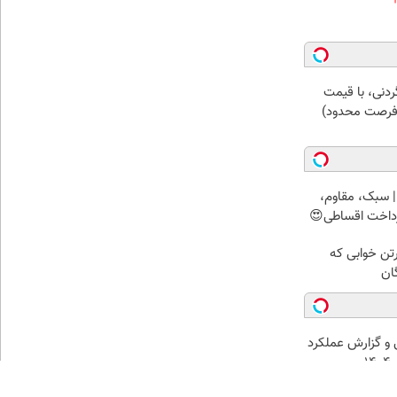
ردنی، با قیمت
 (فرصت محدود)
 سبک، مقاوم،
رداخت اقساطی😍
رتن خوابی که
ان
و گزارش عملکرد
۱