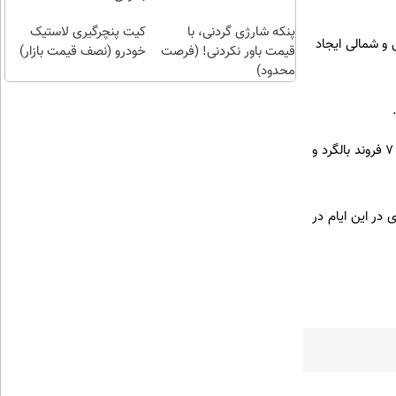
👌🏻
حقیقتا
بده
پنکه شارژی گردنی، با
😅👈🏻
درب
کیت پنچرگیری لاستیک
 غربی و شمالی ایجاد
پنکه
قیمت باور نکردنی! (فرصت
منزل
خودرو (نصف قیمت بازار)
محدود)
رومیزی
پرداخت
کن 🔥
توکلی گفت که بیش از ۲۵۰۰ نفر از کارشناسان اورژانس در محدوده مراسم مستقر هستند و امیدواریم با وجود ۷ فروند بالگرد و
در این ایام در