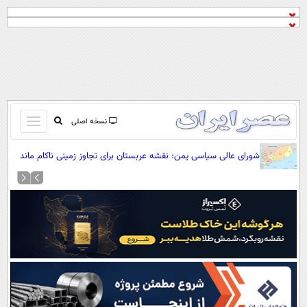
باز
نسخه اصلی
و
صفحه اول
شورای عالی سیاسی یمن: نقشه عربستان برای تجاوز زمینی ناکام ماند
بسته
تماس با ما
کردن
آرشیو
منو
جستجو
نظرسنجی
آب و هوا
اوقات شرعی
پیوند ها
سواد زندگی