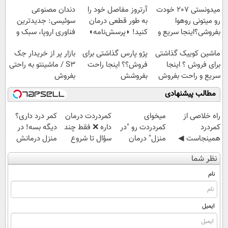
پرداخت قسطی
میدونستی 207 خودت
آرتروز مفاصل خود را
دندان مصنوعی
رو میتونی روهوا
به طور قطعی درمان
سوئیسی: جدیدترین
بفروشی؟اینجا سریع و
کنید! ◗پرسش‌نامه◖
فناوری اروپا، سبک و
راحت بفروش
مقاوم | پرداخت
ماشین کوییک گذاشتی
پژو پارس گذاشتی برای
بازار پر از خریدار جک
قسطی
برای فروش ؟ اینجا
فروش؟؟ اینجا راحت
S3 / ماشینتو به راحتی
سریع و راحت بفروش
بفروشش
بفروش
مطالب پیشنهادی
‌راه خلاصی از
میخوای
‌کمردردت درمان
کمر درد داری؟
کمردرد
کمردردت رو "در
داره ❌ فقط چند
دیگه بسه! در
همینجاست ◀
منزل" درمان
سؤال تا شروع
منزل درمانش
فقط کافیه فرم
کنی؟ (◂فیلم +
بهبودی فاصله‌
کن
نظر شما
رو پر کنی!
◂پرسش‌نامه)
داری!
(◀پرسش‌نامه)
نام
ایمیل