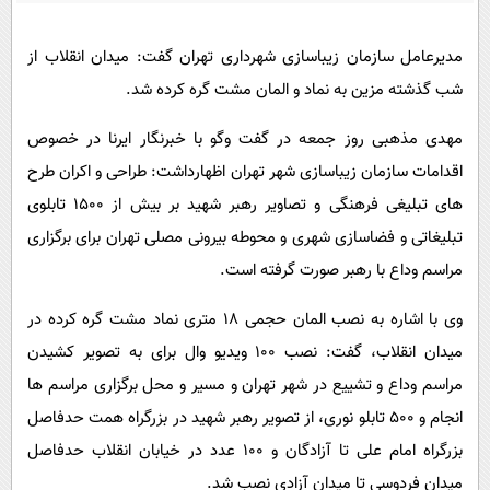
پیامک
سرگرمی
روانشناسی
فناوری
مدیرعامل سازمان زیباسازی شهرداری تهران گفت: میدان انقلاب از
شب گذشته مزین به نماد و المان مشت گره کرده شد.
آشپزی
گوناگون
دانلود
حوادث
مهدی مذهبی روز جمعه در گفت وگو با خبرنگار ایرنا در خصوص
اقدامات سازمان زیباسازی شهر تهران اظهارداشت: طراحی و اکران طرح
محیط زیست
های تبلیغی فرهنگی و تصاویر رهبر شهید بر بیش از ۱۵۰۰ تابلوی
سلامت
تبلیغاتی و فضاسازی شهری و محوطه بیرونی مصلی تهران برای برگزاری
فرهنگی
مراسم وداع با رهبر صورت گرفته است.
بین الملل
وی با اشاره به نصب المان حجمی ۱۸ متری نماد مشت گره کرده در
اجتماعی
میدان انقلاب، گفت: نصب ۱۰۰ ویدیو وال برای به تصویر کشیدن
حیات وحش
مراسم وداع و تشییع در شهر تهران و مسیر و محل برگزاری مراسم ها
انجام و ۵۰۰ تابلو نوری، از تصویر رهبر شهید در بزرگراه همت حدفاصل
سیاست خارجی
بزرگراه امام علی تا آزادگان و ۱۰۰ عدد در خیابان انقلاب حدفاصل
میدان فردوسی تا میدان آزادی نصب شد.