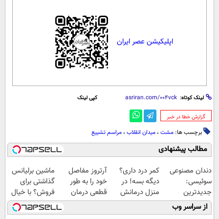
اپلیکیشن عصر ایران
لینک کوتاه:
کپی لینک
‌گزارش خطا در خبر
برچسب ها:
مشت
،
میدان انقلاب
،
مراسم تشییع
مطالب پیشنهادی
دندان مصنوعی
کمر درد داری؟
آرتروز مفاصل
ماشین برلیانس
سوئیسی:
دیگه بسه! در
خود را به طور
گذاشتی برای
جدیدترین
منزل درمانش
قطعی درمان
فروش؟ با خیال
فناوری اروپا،
کن
کنید!
راحت بفروش
از سراسر وب
سبک و مقاوم |
(◀پرسش‌نامه)
◗پرسش‌نامه◖