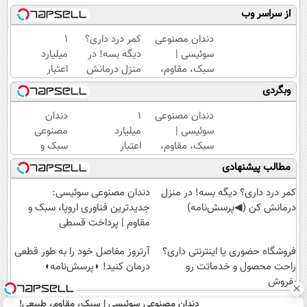
از سراسر وب
دندان مصنوعی
کمر درد داری؟
۱
سوئیسی |
دیگه بسه! در
میلیارد
سبک، مقاوم،
منزل درمانش
اعتبار
طبیعی! ویزیت
کن
خرید
وبگردی
رایگان+پرداخت
(◀پرسش‌نامه)
طلا |
اقساطی😍
بدون
دندان مصنوعی
۱
دندان
ضامن
سوئیسی |
میلیارد
مصنوعی
و چک
سبک، مقاوم،
اعتبار
سبک و
طبیعی! ویزیت
خرید
مقاوم
مطالب پیشنهادی
رایگان+پرداخت
طلا |
می‌خوای؟
اقساطی😍
بدون
پرداخت
کمر درد داری؟ دیگه بسه! در منزل
دندان مصنوعی سوئیسی:
ضامن
اقساطی
درمانش کن (◀پرسش‌نامه)
جدیدترین فناوری اروپا، سبک و
و چک
هم
مقاوم | پرداخت قسطی
داریم!😍
فروشگاه حضوری یا اینترنتی داری؟
| 📍تهران
آرتروز مفاصل خود را به طور قطعی
راحت محصول و خدماتت رو
درمان کنید! ◗پرسش‌نامه◖
بفروش
دندان مصنوعی سوئیسی | سبک، مقاوم، طبیعی!