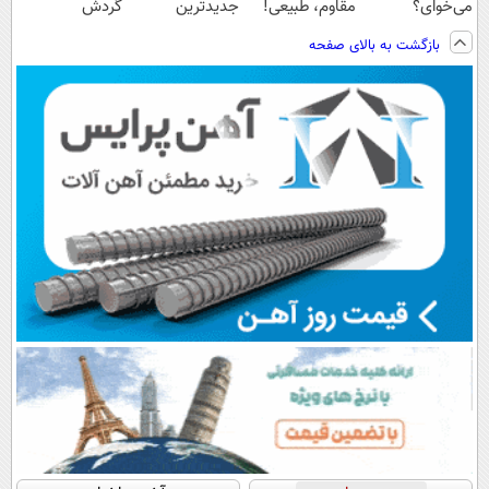
می‌خوای؟
مقاوم، طبیعی!
جدیدترین
گردش
پرداخت اقساطی
ویزیت
فناوری اروپا،
فروشندگان =>
بازگشت به بالای صفحه
هم داریم!😍 |
رایگان+پرداخت
سبک و مقاوم |
فروشگاهت رو
📍تهران
اقساطی😍
پرداخت قسطی
ثبت کن