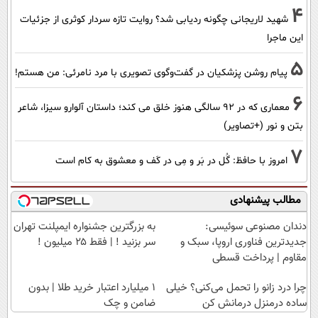
4
شهید لاریجانی چگونه ردیابی شد؟ روایت تازه سردار کوثری از جزئیات
این ماجرا
5
پیام روشن پزشکیان در گفت‌و‌گوی تصویری با مرد نامرئی: من هستم!
6
معماری که در 92 سالگی هنوز خلق می کند؛ داستان آلوارو سیزا، شاعر
بتن و نور (+تصاویر)
7
امروز با حافظ: گُل در بَر و مِی در کَف و معشوق به کام است
مطالب پیشنهادی
دندان مصنوعی سوئیسی:
به بزرگترین جشنواره ایمپلنت تهران
جدیدترین فناوری اروپا، سبک و
سر بزنید ! | فقط ۲۵ میلیون !
مقاوم | پرداخت قسطی
چرا درد زانو را تحمل می‌کنی؟ خیلی
۱ میلیارد اعتبار خرید طلا | بدون
ساده درمنزل درمانش کن
ضامن و چک