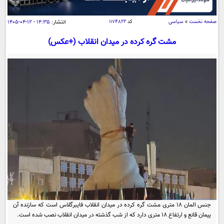
سیاسی
اقتصاد
صفحه نخست
»
سیاسی
کد
۱۱۷۴۸۲۲
انتشار:
۱۴:۳۵ - ۱۲-۰۴-۱۴۰۵
جامعه
اقتصادی
مشت گره کرده در میدان انقلاب (+عکس)
ورزشی
اجتماعی
خودرو
بین الملل
حوادث
فرهنگ و هنر
سیاست خارجی
سلامت
علم و دانش
یک برش دانایی
قرآن
فناوری و It
محیط زیست
گوناگون
علمی
سفر و تفریح
فیلم
سرگرمی
اخبار کریپتو
عصر ایران 2
اقتصاد
باشگاه مغز
آموزش زبان
خواندنی ها و دیدنی ها
ورزش
مجله تصویری سلاح
جنس المان ۱۸ متری مشت گره کرده در میدان انقلاب فایبرگلاس است که سازنده آن
داستان کوتاه
سیاست
پیمان قانع و ارتفاع ۱۸ متری دارد که از شب گذشته در میدان انقلاب نصب شده است.