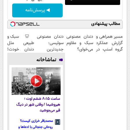
◀ پرسش‌نامه
مطالب پیشنهادی
مسیر همراهی و
دندان مصنوعی
دندان مصنوعی
🦷 سبک و
گزارش عملکرد
سبک و مقاوم
سوئیسی:
طبیعی مثل
گروه اسنپ در
می‌خوای؟
جدیدترین
دندان خودت!
۱۴۰۴
پرداخت
فناوری اروپا،
نصب آسان و
تماشاخانه
اقساطی هم
سبک و مقاوم |
پرداخت
داریم!😍 | 📍
پرداخت قسطی
اقساطی 💳 📍
تهران
تهران
ساعت ۸:۱۵ ششم اوت ؛
هیروشیما / وقتی شهر در دیگ
قیر می‌جوشید
محمدباقر خرازی کیست؟
روحانی جنجالی با ادعاها و