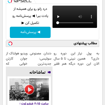
درد زانو رو برای همیشه از
یادت ببر! ◀ پرسش‌نامه رو
تکمیل کن ▶
◀ پرسش‌نامه
مطالب پیشنهادی
به پول نیاز
این دوره رو
دندان مصنوعی
ویدیو هولناک از
داری؟ همین
نبینی، تا 5 سال
سوئیسی:
جوان کارتن
الان این دوره
دیگه هم فقیر
جدیدترین
خوابی که
رایگان رو شرکت
می‌مونی! همین
فناوری اروپا،
میلیاردر شد.
تماشاخانه
کن تا دیر
الان ثبت نام
سبک و مقاوم |
آموزش رایگان
نشده!
کن
پرداخت قسطی
ساعت ۸:۱۵ ششم اوت ؛