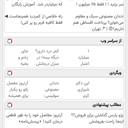
سر بزنید ! | فقط ۲۵ میلیون !
که میلیاردر شد. آموزش رایگان
دندان مصنوعی سبک و مقاوم
‌راه خلاصی از کمردرد همینجاست ◀
می‌خوای؟ پرداخت اقساطی هم
فقط کافیه فرم رو پر کنی!
داریم!😍 | 📍تهران
از سراسر وب
۱
کمر درد داری؟
جای
میلیارد
دیگه بسه! در
زخم و
اعتبار
منزل درمانش
بخیه
خرید
کن
داری؟؟
وبگردی
طلا |
(◀پرسش‌نامه)
3
بدون
هفته‌ای
این دکتر
دندان
آرتروز مفصل
ضامن
محوش
شیرازی
مصنوعی
زانو رو یکبار
و چک
کن!
کرم
سوئیسی:
برای همیشه
ترمیم
جدیدترین
درمان کن!
مطالب پیشنهادی
زخم
فناوری
◗پرسش‌نامه◖
ایرانی را
اروپا،
پژو پارس گذاشتی برای فروش؟؟
آرتروز مفاصل خود را به طور قطعی
ساخت!!!
سبک و
اینجا راحت بفروشش
درمان کنید! ◗پرسش‌نامه◖
مقاوم |