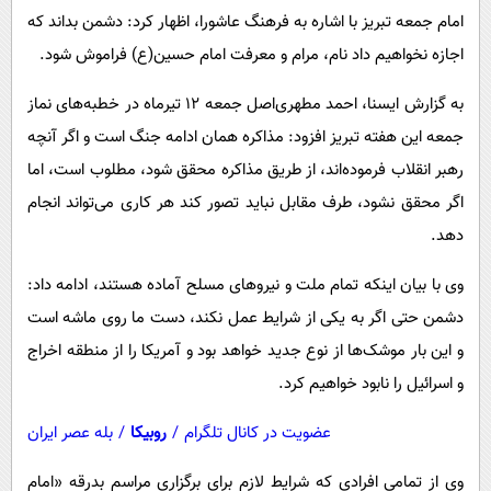
پیامک
سرگرمی
امام جمعه تبریز با اشاره به فرهنگ عاشورا، اظهار کرد: دشمن بداند که
روانشناسی
فناوری
اجازه نخواهیم داد نام، مرام و معرفت امام حسین(ع) فراموش شود.
آشپزی
گوناگون
به گزارش ایسنا، احمد مطهری‌اصل جمعه ۱۲ تیرماه در خطبه‌های نماز
دانلود
حوادث
جمعه این هفته تبریز افزود: مذاکره همان ادامه جنگ است و اگر آنچه
رهبر انقلاب فرموده‌اند، از طریق مذاکره محقق شود، مطلوب است، اما
محیط زیست
اگر محقق نشود، طرف مقابل نباید تصور کند هر کاری می‌تواند انجام
سلامت
دهد.
فرهنگی
وی با بیان اینکه تمام ملت و نیروهای مسلح آماده هستند، ادامه داد:
بین الملل
دشمن حتی اگر به یکی از شرایط عمل نکند، دست‌ ما روی ماشه است
اجتماعی
و این بار موشک‌ها از نوع جدید خواهد بود و آمریکا را از منطقه اخراج
حیات وحش
و اسرائیل را نابود خواهیم کرد.
سیاست خارجی
عضویت در کانال تلگرام
/
روبیکا
/
بله عصر ایران
وی از تمامی افرادی که شرایط لازم برای برگزاری مراسم بدرقه «امام