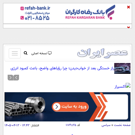
باز
نسخه اصلی
و
صفحه اول
راز خستگی بعد از خواب‌دیدن؛ چرا رؤیاهای واضح، باعث کمبود انرژی
بسته
مغز می‌شوند؟
تماس با ما
کردن
آرشیو
منو
جستجو
نظرسنجی
آب و هوا
اوقات شرعی
پیوند ها
صفحه نخست
»
سیاسی
کد
۱۱۷۴۸۲۵
انتشار:
۱۴:۴۲ - ۱۲-۰۴-۱۴۰۵
سواد زندگی