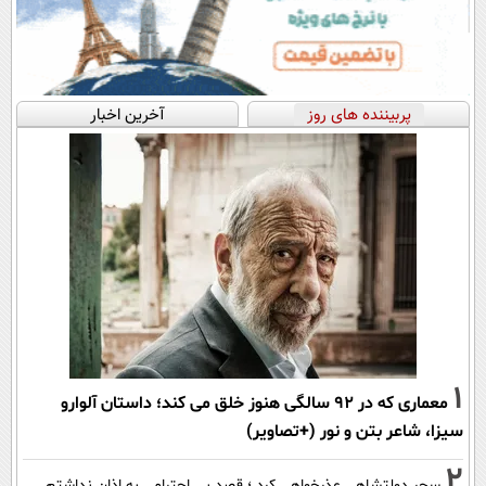
پربیننده های روز
آخرین اخبار
1
معماری که در 92 سالگی هنوز خلق می کند؛ داستان آلوارو
سیزا، شاعر بتن و نور (+تصاویر)
2
سحر دولتشاهی عذرخواهی کرد ؛ قصد بی احترامی به اذان نداشتم