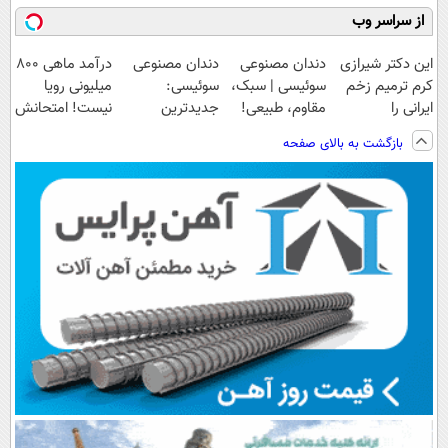
از سراسر وب
این دکتر شیرازی
دندان مصنوعی
دندان مصنوعی
درآمد ماهی 800
کرم ترمیم زخم
سوئیسی | سبک،
سوئیسی:
میلیونی رویا
ایرانی را
مقاوم، طبیعی!
جدیدترین
نیست! امتحانش
ساخت!!!
ویزیت
فناوری اروپا،
مجانیه😉
بازگشت به بالای صفحه
رایگان+پرداخت
سبک و مقاوم |
اقساطی😍
پرداخت قسطی