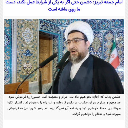
امام جمعه تبریز: دشمن حتی اگر به یکی از شرایط عمل نکند، دست
سیاسی
ما روی ماشه است
اقتصاد
جامعه
اقتصادی
ورزشی
اجتماعی
خودرو
بین الملل
حوادث
فرهنگ و هنر
سیاست خارجی
سلامت
علم و دانش
یک برش دانایی
قرآن
فناوری و It
محیط زیست
گوناگون
علمی
سفر و تفریح
فیلم
سرگرمی
اخبار کریپتو
دشمن بداند که اجازه نخواهیم داد نام، مرام و معرفت امام حسین(ع) فراموش شود.
عصر ایران 2
اقتصاد
باشگاه مغز
هر محرم و صفر برای آن حضرت عزاداری کرده‌ایم و این راه را به‌عنوان نماد اقتدار، تقوا
و وفاداری حفظ خواهیم کرد و به تبع آن نمی‌گذاریم نام رهبر شهید نیز به فراموشی
آموزش زبان
خواندنی ها و دیدنی ها
ورزش
مجله تصویری سلاح
سپرده شود و انتقام را خواهیم گرفت.
داستان کوتاه
سیاست