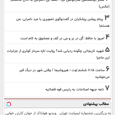
(عکس)
3
پیام روشن پزشکیان در گفت‌و‌گوی تصویری با مرد نامرئی: من
هستم!
4
امروز با حافظ: گُل در بَر و مِی در کَف و معشوق به کام است
5
شهید لاریجانی چگونه ردیابی شد؟ روایت تازه سردار کوثری از جزئیات
این ماجرا
6
ساعت ۸:۱۵ ششم اوت ؛ هیروشیما / وقتی شهر در دیگ قیر
می‌جوشید
7
نامه جبهه اصلاحات به رئیس قوه قضائیه
مطالب پیشنهادی
به بزرگترین جشنواره ایمپلنت تهران
ویدیو هولناک از جوان کارتن خوابی