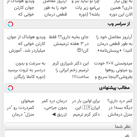
به پول نیاز
چرا تو نباید بنز و
آرتروز مفاصل
ویدیو هولناک از
داری؟ همین
بی‌ام‌و زیر پات
خود را به طور
جوان کارتن
الان این دوره
باشه؟ (دوره
قطعی درمان
خوابی که
رایگان رو شرکت
رایگان درآمد
کنید!
میلیاردر شد.
از سراسر وب
کن تا دیر نشده!
میلیاردی)
◗پرسش‌نامه◖
آموزش رایگان
آرتروز مفاصل خود را
جای بخیه داری؟؟ فقط
ویدیو هولناک از جوان
به طور قطعی درمان
در 3 هفته ترمیمش
کارتن خوابی که
کنید! ◗پرسش‌نامه◖
کن!😍
میلیاردر شد. آموزش
رایگان
میدونستی 207 خودت
این دکتر شیرازی کرم
به سرعت و بدون
رو میتونی روهوا
ترمیم زخم ایرانی را
دردسر به ثروت برسید
بفروشی؟اینجا سریع و
ساخت!!!
(دوره کاملا رایگان
راحت بفروش
پولسازی)
مطالب پیشنهادی
کمر درد داری؟
برای اولین بار در
درمان درد کمر
میخوای
دیگه بسه! در
ایران🇮🇷 این
بدون جراحی،
کمردردت رو "در
منزل درمانش
دکتر کرم ترمیم
تزریق ◀
منزل" درمان
کن
کننده 23 روزه
پرسش‌نامه رو پر
کنی؟ (◂فیلم +
نظر شما
(◀پرسش‌نامه)
ساخت!
کن ▶
◂پرسش‌نامه)
نام