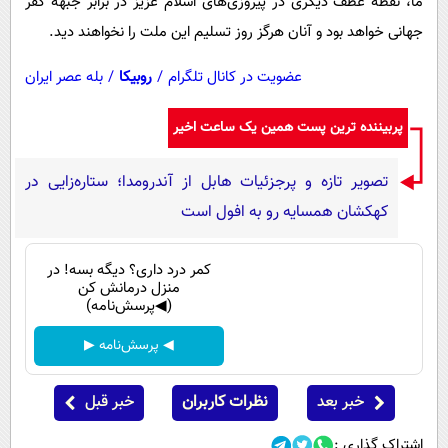
ما، نقطه عطف دیگری در پیروزی‌های اسلام عزیز در برابر جبهه کفر
جهانی خواهد بود و آنان هرگز روز تسلیم این ملت را نخواهند دید.
عضویت در کانال تلگرام
/
روبیکا
/
بله عصر ایران
پربیننده ترین پست همین یک ساعت اخیر
تصویر تازه و پرجزئیات هابل از آندرومدا؛ ستاره‌زایی در
کهکشان همسایه رو به افول است
کمر درد داری؟ دیگه بسه! در
منزل درمانش کن
(◀پرسش‌نامه)
◀ پرسش‌نامه ▶
خبر بعد
نظرات کاربران
خبر قبل
اشتراک گذاری :