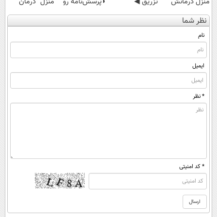
منزل درمانش
تزریق ◀
◗پرسش‌نامه رو
منزل" درمان
کن
پرسش‌نامه رو پر
پر کن◖
کنی؟ (◂فیلم +
نظر شما
(◀پرسش‌نامه)
کن ▶
◂پرسش‌نامه)
نام
ایمیل
* نظر
* کد امنیتی