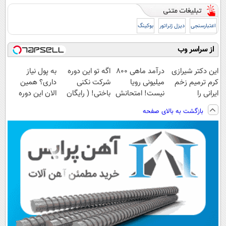
اعتبارسنجی
دیزل ژنراتور
بوکینگ
از سراسر وب
این دکتر شیرازی
درآمد ماهی 800
اگه تو این دوره
به پول نیاز
کرم ترمیم زخم
میلیونی رویا
شرکت نکنی
داری؟ همین
ایرانی را
نیست! امتحانش
باختی! ( رایگان
الان این دوره
ساخت!!!
مجانیه😉
آموزش ببین
رایگان رو شرکت
بازگشت به بالای صفحه
پولدار شی)
کن تا دیر نشده!