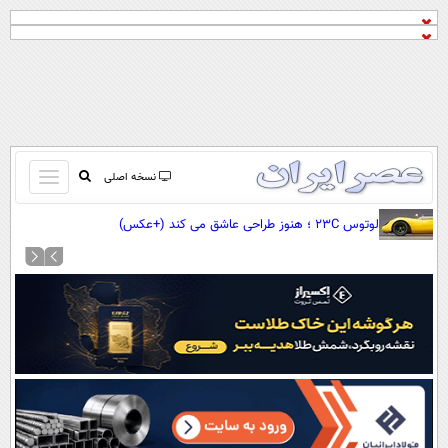
باز
نسخه اصلی
و
صفحه اول
لوتوس 23C ؛ هنوز طراحی عاشق می کند (+عکس)
بسته
تماس با ما
کردن
آرشیو
منو
جستجو
نظرسنجی
آب و هوا
اوقات شرعی
پیوند ها
سواد زندگی