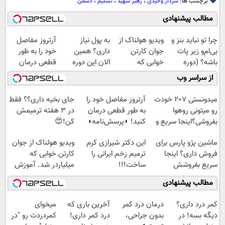
برچسب ها:
سردار وحیدی
،
رهبر شهید
،
تسلیم
،
دشمن
مطالب پیشنهادی
چرا تو نباید بنز و
ویدیو هولناک از
به پول نیاز
آرتروز مفاصل
بی‌ام‌و زیر پات
جوان کارتن
داری؟ همین
خود را به طور
باشه؟ (دوره
خوابی که
الان این دوره
قطعی درمان
رایگان درآمد
میلیاردر شد.
رایگان رو شرکت
کنید!
از سراسر وب
میلیاردی)
آموزش رایگان
کن تا دیر نشده!
◗پرسش‌نامه◖
میدونستی 207 خودت
آرتروز مفاصل خود را
جای بخیه داری؟؟ فقط
رو میتونی روهوا
به طور قطعی درمان
در 3 هفته ترمیمش
بفروشی؟اینجا سریع و
کنید! ◗پرسش‌نامه◖
کن!😍
راحت بفروش
ماشین پژو پارس برای
این دکتر شیرازی کرم
ویدیو هولناک از جوان
فروش داری؟ اینجا
ترمیم زخم ایرانی را
کارتن خوابی که
سریع بفروشش
ساخت!!!
میلیاردر شد. آموزش
رایگان
مطالب پیشنهادی
کمر درد داری؟
درمان درد کمر
آخرین باری که
میخوای
دیگه بسه! در
بدون جراحی،
درد کمر داری!
کمردردت رو "در