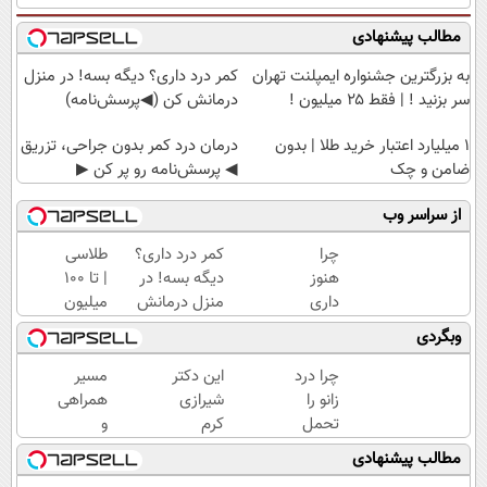
مطالب پیشنهادی
به بزرگترین جشنواره ایمپلنت تهران
کمر درد داری؟ دیگه بسه! در منزل
سر بزنید ! | فقط ۲۵ میلیون !
درمانش کن (◀پرسش‌نامه)
۱ میلیارد اعتبار خرید طلا | بدون
درمان درد کمر بدون جراحی، تزریق
ضامن و چک
◀ پرسش‌نامه رو پر کن ▶
از سراسر وب
چرا
کمر درد داری؟
طلاسی
هنوز
دیگه بسه! در
| تا 100
داری
منزل درمانش
میلیون
با درد
کن
وام
وبگردی
راه
(◀پرسش‌نامه)
آنی
میری؟
خرید
چرا درد
این دکتر
مسیر
وقتی
طلا💰
زانو را
شیرازی
همراهی
راه
ثبت
تحمل
کرم
و
درمان
نام
می‌کنی؟
ترمیم
گزارش
مطالب پیشنهادی
جلو
کن!
خیلی
زخم
عملکرد