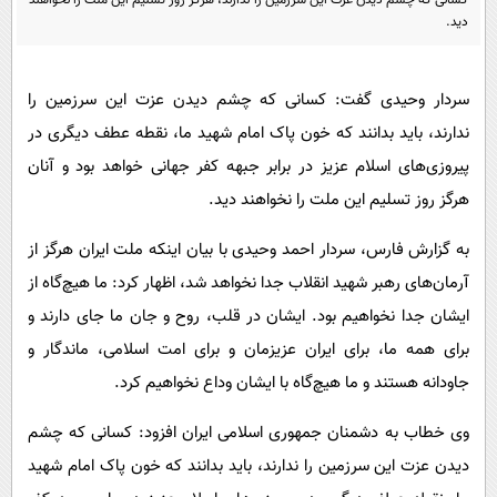
کسانی که چشم دیدن عزت این سرزمین را ندارند، هرگز روز تسلیم این ملت را نخواهند
پیامک
سرگرمی
دید.
روانشناسی
فناوری
آشپزی
گوناگون
سردار وحیدی گفت: کسانی که چشم دیدن عزت این سرزمین را
ندارند، باید بدانند که خون پاک امام شهید ما، نقطه عطف دیگری در
دانلود
حوادث
پیروزی‌های اسلام عزیز در برابر جبهه کفر جهانی خواهد بود و آنان
محیط زیست
هرگز روز تسلیم این ملت را نخواهند دید.
سلامت
به گزارش فارس، سردار احمد وحیدی با بیان اینکه ملت ایران هرگز از
فرهنگی
آرمان‌های رهبر شهید انقلاب جدا نخواهد شد، اظهار کرد: ما هیچ‌گاه از
بین الملل
ایشان جدا نخواهیم بود. ایشان در قلب، روح و جان ما جای دارند و
اجتماعی
برای همه ما، برای ایران عزیزمان و برای امت اسلامی، ماندگار و
جاودانه هستند و ما هیچ‌گاه با ایشان وداع نخواهیم کرد.
حیات وحش
سیاست خارجی
وی خطاب به دشمنان جمهوری اسلامی ایران افزود: کسانی که چشم
دیدن عزت این سرزمین را ندارند، باید بدانند که خون پاک امام شهید