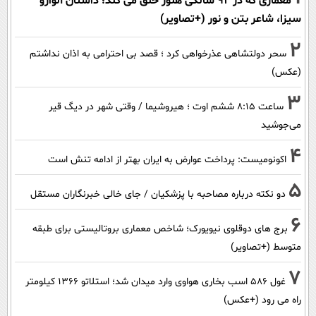
معماری که در 92 سالگی هنوز خلق می کند؛ داستان آلوارو
سیزا، شاعر بتن و نور (+تصاویر)
2
سحر دولتشاهی عذرخواهی کرد ؛ قصد بی احترامی به اذان نداشتم
(عکس)
3
ساعت ۸:۱۵ ششم اوت ؛ هیروشیما / وقتی شهر در دیگ قیر
می‌جوشید
4
اکونومیست: پرداخت عوارض به ایران بهتر از ادامه تنش است
5
دو نکته درباره مصاحبه با پزشکیان / جای خالی خبرنگاران مستقل
6
برج های دوقلوی نیویورک؛ شاخص معماری بروتالیستی برای طبقه
متوسط (+تصاویر)
7
غول 586 اسب بخاری هواوی وارد میدان شد؛ استلاتو 1366 کیلومتر
راه می رود (+عکس)