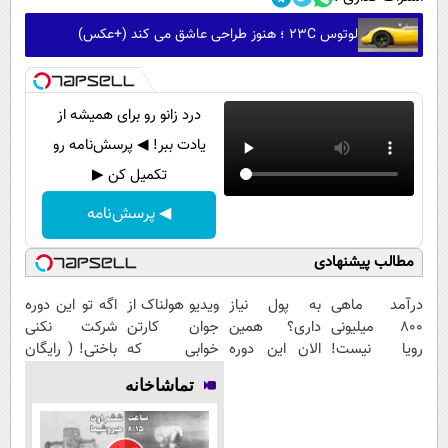
لوتوس 23C ؛ هنوز طراحی عاشق می کند (+عکس)
درد زانو رو برای همیشه از
یادت ببر! ◀ پرسش‌نامه رو
تکمیل کن ▶
◀ پرسش‌نامه
مطالب پیشنهادی
درآمد ماهی
به پول نیاز
ویدیو هولناک از
اگه تو این دوره
800 میلیونی
داری؟ همین
جوان کارتن
شرکت نکنی
رویا نیست!
الان این دوره
خوابی که
باختی! ( رایگان
امتحانش
رایگان رو شرکت
میلیاردر شد.
آموزش ببین
تماشاخانه
مجانیه😉
کن تا دیر
آموزش رایگان
پولدار شی)
نشده!