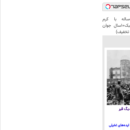
این آقای58ساله با کرم
ضدچروک جلبک10سال جوان
تخفیف)
 دیگ قیر
ایده‌های تخیلی