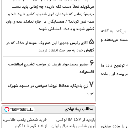
می‌گویند فعلاً دست نگه دارید/ چه زمانی باید دست
بزنیم؟ زمانی که خودمان غرق شدیم، کشور نابود شد و
همه ضرر کردند؟ / همسایگان ما اجازه ندادند عده‌ای وارد
کشور شوند و باعث اغتشاش شوند
می‌کند. به گفته
5
 دست می‌دهند و
آقای رئیس جمهور! این هم یک نمونه از حذف که در
گزارش خود به صراحت انتقاد کردید
6
حضور محمدجواد ظریف در مراسم تشییع ابوالقاسم
ین زمینه توضیح داد: ما
قاسم‌زاده
ی‌رسد این ماده
7
زنِ بادیگارد محافظ نیوشا ضیغمی در مسجد شهرک
غرب
مطالب پیشنهادی
بازدید از IM LS7 لوکس
خرید شمش پلمپ طلاسی،
ترین شاسی بلند برقی ایران
از ۰.۵ گرم تا ۱۰ گرم
 اضافه‌کردن این چربی یا ماده مغذی