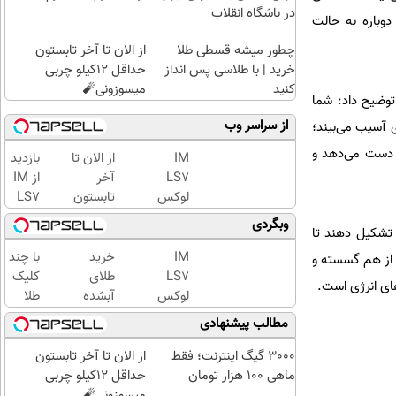
در باشگاه انقلاب
ه دوباره به حالت
چطور میشه قسطی طلا
از الان تا آخر تابستون
خرید | با طلاسی پس انداز
حداقل 12کیلو چربی
کنید
میسوزونی🧨
 زمینه توضیح داد: شما
از سراسر وب
ی آسیب می‌بیند؛
از دست می‌دهد و
IM
از الان تا
بازدید
LS7
آخر
از IM
لوکس
تابستون
LS7
ترین
حداقل
لوکس
وبگردی
 تشکیل دهند تا
شاسی
12کیلو
ترین
بلند
چربی
شاسی
IM
خرید
با چند
ه از هم گسسته و
برقی
میسوزونی
بلند
LS7
طلای
کلیک
های انرژی است.
ایران
🧨
برقی
لوکس
آبشده
طلا
ایران
ترین
حتی با
بخرید...
مطالب پیشنهادی
در
شاسی
۱۰۰هزارتومان
(ثبت‌نام
باشگاه
بلند
کن |
3000 گیگ اینترنت؛ فقط
از الان تا آخر تابستون
انقلاب
برقی
خرید
ماهی 100 هزار تومان
حداقل 12کیلو چربی
ایران
کن |
میسوزونی🧨