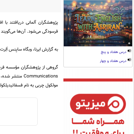
پژوهشگران آلمانی دریافتند با
فرسودگی می‌شود. آن‌ها می‌گویند ب
به گزارش ایرنا، وبگاه سایِنس اَلِر
درس هفتاد و پنج
درس هفتاد و چهار
Communications
مولکول چربی به نام فسفاتیدیلکولین(Phosphatidylcholine) در بد