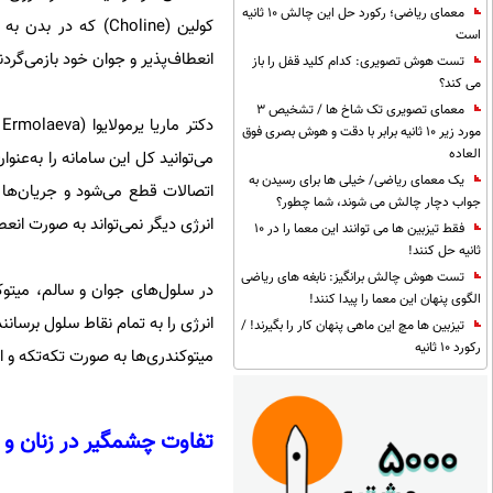
معمای ریاضی؛ رکورد حل این چالش 10 ثانیه
کولین (Choline) که
است
انعطاف‌پذیر و جوان خود بازمی‌گردند 
تست هوش تصویری: کدام کلید قفل را باز
می کند؟
معمای تصویری تک شاخ ها / تشخیص 3
مورد زیر 10 ثانیه برابر با دقت و هوش بصری فوق
العاده
می‌توانید کل این سامانه را به‌عن
یک معمای ریاضی/ خیلی ها برای رسیدن به
اتصالات قطع می‌شود و جریان‌ها دچ
جواب دچار چالش می شوند، شما چطور؟
انرژی دیگر نمی‌تواند به صورت انع
فقط تیزبین ها می توانند این معما را در 10
ثانیه حل کنند!
تست هوش چالش برانگیز: نابغه های ریاضی
در سلول‌های جوان و سالم، میتوکن
الگوی پنهان این معما را پیدا کنند!
انرژی را به تمام نقاط سلول برسان
تیزبین ها مچ این ماهی پنهان کار را بگیرند! /
رکورد 10 ثانیه
میتوکندری‌ها به صورت تکه‌تکه و ا
تفاوت چشمگیر در زنان و 