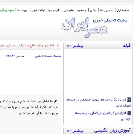
صفحه اول
تماس با ما
آرشیو
جستجو
نظرسنجی
آب و هوا
اوقات شرعی
پیوند ها
سواد زندگی
فیلم
بیشتر »»
سخنگوی کمیسیون ا
_
صفحه نخست
»
علمی
کد خبر
۱۱۷۴۸۳۶
زنِ بادیگارد محافظ نیوشا ضیغمی در مسجد
کار ما نشان می‌دهد که هم پیری میتوکندر
شهرک غرب
هستند. اگر فرآیندهای زمینه‌ای را به در
برای مقابله با آن انجام دهیم.
افزایش قربانیان تیراندازی در مدرسۀ
تایلندی
آموزش زبان انگلیسی
بیشتر »»