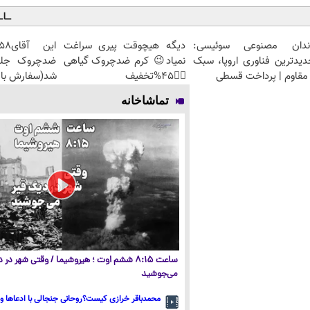
ندان مصنوعی سوئیسی:
دیگه هیچوقت پیری سراغت
دیدترین فناوری اروپا، سبک
نمیاد😉 کرم ضدچروک گیاهی
مقاوم | پرداخت قسطی
👈🏻45%تخفیف
شد(سفارش با 
تماشاخانه
ساعت ۸:۱۵ ششم اوت ؛ هیروشیما / وقتی شهر در
می‌جوشید
محمدباقر خرازی کیست؟روحانی جنجالی با ادعاها و 