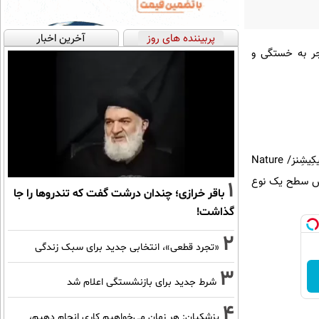
پربیننده های روز
آخرین اخبار
جر به خستگی و
گروهی از پژوهشگران مؤسسه فریتس لیپمان آلمان در مطالعه جدیدی که نتایج آن در مجله معتبر نیچِر کامونیکِیشِنز/ Nature
 کاهش سطح یک نوع
1
باقر خرازی؛ چندان درشت گفت که تندروها را جا
گذاشت!
2
«تجرد قطعی»، انتخابی جدید برای سبک زندگی
3
شرط جدید برای بازنشستگی اعلام شد
4
پزشکیان: هر زمان می‌خواهیم کاری انجام دهیم،