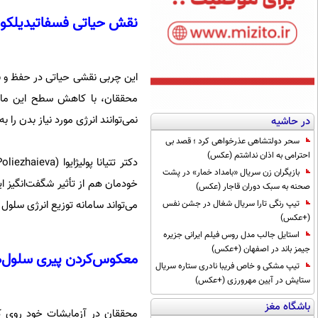
نقش حیاتی فسفاتیدیلکولی
این چربی نقشی حیاتی در حفظ و نگه
محققان، با کاهش سطح این ماده 
نمی‌توانند انرژی مورد نیاز بدن را 
در حاشیه
سحر دولتشاهی عذرخواهی کرد ؛ قصد بی
احترامی به اذان نداشتم (عکس)
بازیگران زن سریال «بامداد خمار» در پشت
خودمان هم از تأثیر شگفت‌انگیز ا
صحنه به سبک دوران قاجار (عکس)
می‌تواند سامانه توزیع انرژی سلول 
تیپ رنگی تارا سریال شغال در جشن نفس
(+عکس)
استایل جالب مدل روس فیلم ایرانی جزیره
جیمز باند در اصفهان (+عکس)
معکوس‌کردن پیری سلول‌ها
تیپ مشکی و خاص فریبا نادری ستاره سریال
ستایش در آیین مهرورزی (+عکس)
باشگاه مغز