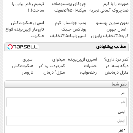
صورت را با کرم
چروکای پوستتوصاف
ترمیم زخم ایرانی را
ضدچروک آلمانی تجربه
میکنه!50%تخفیف
ساخت!!!
کنید!
بدون سوزن پوستتو
بمب جوانساز! کرم
اسپری عنکبوت‌‌کش
10سال جوون
بوتاکس جلبک
تارومار ازبین‌برنده انواع
کن50%تخفیف پاییزی
اسپیرولینا50%تخفیف
عنکبوت
مطالب پیشنهادی
کمر درد داری؟
اسپری ازبین‌برنده
میخوای
اسپری
دیگه بسه! در
حشرات
کمردردت رو "در
عنکبوت‌‌کش
منزل درمانش
رختخواب،
منزل" درمان
تارومار
کن
مناسب برای
کنی؟ (◂فیلم +
ازبین‌برنده انواع
نظر شما
(◀پرسش‌نامه)
مقابله با انواع
◂پرسش‌نامه)
عنکبوت
ساس
نام
ایمیل
* نظر