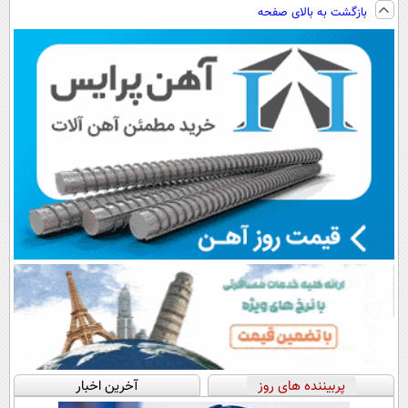
اطرافت، ارسال
ویزیت
فناوری اروپا،
ساخت!!!
بازگشت به بالای صفحه
فوری همراه با
رایگان+پرداخت
سبک و مقاوم |
پک یخ!
اقساطی😍
پرداخت قسطی
پربیننده های روز
آخرین اخبار