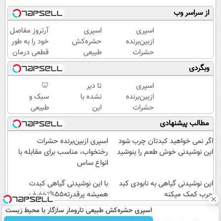
از سراسر وب
اسپری
اسپری
آرتروز مفاصل
ازبین‌برنده
حشره‌کش
خود را به طور
حشرات
طبیعی
قطعی درمان
رختخواب،
تارومار
کنید!
وبگردی
مناسب
سازگار با
◗پرسش‌نامه◖
برای
محیط
اسپری
تا دیر
🦷
مقابله با
زیست و با
ازبین‌برنده
نشده با
سبک و
انواع
محافظت
حشرات
این
طبیعی
ساس
طبیعی
رختخواب،
دمنوش
مثل
مطالب پیشنهادی
مناسب
گیاهی
دندان
برای
جلوی
خودت!
اگر نمی خواهید کبدتان چرب شود
اسپری ازبین‌برنده حشرات
مقابله با
پیشروی
نصب
این نوشیدنی خوش طعم را بنوشید
رختخواب، مناسب برای مقابله با
انواع
کبد
آسان و
انواع ساس
ساس
چربت
پرداخت
این نوشیدنی گیاهی به نابودی کبد
رو
با این نوشیدنی گیاهی کبدت
اقساطی
چرب کمک میکنه
بگیر55%تخفیف
همیشه پرقدرته55%تخفیف
💳 📍
تهران
اسپری حشره‌کش طبیعی تارومار سازگار با محیط زیست
صفحه اول
فیلم
عصر ایران۲
درباره عصرایران
تماس با ما
آرشیو
جستجو