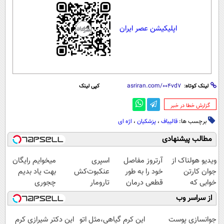
اپلیکیشن عصر ایران
لینک کوتاه:
کپی لینک
‌گزارش خطا در خبر
برچسب ها:
قالیباف
،
پزشکیان
،
اژه ای
مطالب پیشنهادی
ویدیو هولناک از
آرتروز مفاصل
اسپری
میخوایم رایگان
جوان کارتن
خود را به طور
عنکبوت‌‌کش
بهت یاد بدیم
خوابی که
قطعی درمان
تارومار
چجوری
میلیاردر شد.
کنید!
ازبین‌برنده انواع
پولدارشی! باور
از سراسر وب
آموزش رایگان
◗پرسش‌نامه◖
عنکبوت
نداری امتحانش
مجانیه
جوانسازی پوست
این کرم گیاهی،مثل اتو
این دکتر شیرازی کرم