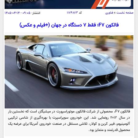
سیاسی
اقتصاد
صفحه نخست
»
فناوری
کد
۱۱۷۴۸۷۳
انتشار:
۰۹:۰۵ - ۱۴-۰۴-۱۴۰۵
جامعه
اقتصادی
فالکون F7؛ فقط 7 دستگاه در جهان (+فیلم و عکس)
ورزشی
اجتماعی
خودرو
بین الملل
حوادث
فرهنگ و هنر
سیاست خارجی
سلامت
علم و دانش
یک برش دانایی
قرآن
فناوری و It
محیط زیست
گوناگون
علمی
سفر و تفریح
فیلم
سرگرمی
اخبار کریپتو
عصر ایران 2
اقتصاد
باشگاه مغز
فالکون F7، محصولی از شرکت فالکون موتوراسپورت در میشیگان است که نخستین بار
آموزش زبان
خواندنی ها و دیدنی ها
در سال ۲۰۱۲ رونمایی شد. این خودروی سوپراسپرت با بهره‌گیری از شاسی ترکیبی
ورزش
مجله تصویری سلاح
آلومینیوم، فیبر کربن و کولار، تلاشی مستقل در صنعت خودروی آمریکا برای عرضه یک
داستان کوتاه
سیاست
محصول قدرتمند و متمایز بود.