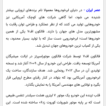
پیامک
سرگرمی
عصر ایران -
در دنیای ابرخودروها معمولا نام برندهای اروپایی بیشتر
روانشناسی
فناوری
شنیده می شود، اما گاهی شرکت های کوچک آمریکایی نیز
آشپزی
گوناگون
خودروهایی تولید می کنند که از نظر عملکرد و طراحی توان رقابت با
دانلود
حوادث
مشهورترین مدل های جهان را دارند. فالکون اف7 یکی از همین
محیط زیست
خودروها است؛ ابرخودرویی دست ساز که با تولید بسیار محدود، به
یکی از کمیاب ترین خودروهای جهان تبدیل شد.
سلامت
فرهنگی
فالکون اف7 توسط شرکت فالکون موتوراسپرتز در ایالت میشیگان
آمریکا توسعه یافت. طراحی این خودرو از سال 2009 آغاز شد و نسخه
بین الملل
تولیدی آن در سال 2012 رونمایی شد. هدف سازندگان، ساخت یک
اجتماعی
ابرخودروی آمریکایی بود که بتواند در کنار رقبای مطرح اروپایی قرار
حیات وحش
بگیرد و توانایی های مهندسی آمریکا را به نمایش بگذارد.
سیاست خارجی
قلب تپنده این خودرو یک موتور 7 لیتری هشت سیلندر تنفس طبیعی
است که بر پایه موتور شورولت کوروت زد06 ساخته شده است. این