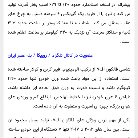
پیشرانه در نسخه استاندارد حدود 620 تا 629 اسب بخار قدرت تولید
می کند و نیرو را از طریق یک گیربکس 6 سرعته دستی به چرخ های
عقب منتقل می کند. شتاب 0 تا 100 کیلومتر بر ساعت حدود 3.3
ثانیه و حداکثر سرعت آن نزدیک به 320 کیلومتر بر ساعت اعلام شده
است.
عضویت در کانال تلگرام
/
روبیکا
/
بله عصر ایران
شاسی فالکون اف7 از ترکیب آلومینیوم، فیبر کربن و کولار ساخته شده
است. استفاده از این مواد باعث شده وزن خودرو تنها حدود 1260
کیلوگرم باشد و نسبت قدرت به وزن فوق العاده ای داشته باشد.
طراحی ظاهری خودرو نیز با خطوط تهاجمی، ارتفاع کم و ورودی های
هوای بزرگ، چهره ای اسپرت و متفاوت به آن داده است.
یکی از مهم ترین ویژگی های فالکون اف7، تولید بسیار محدود آن
است. بین سال های 2012 تا 2017 تنها 7 دستگاه از این خودرو ساخته