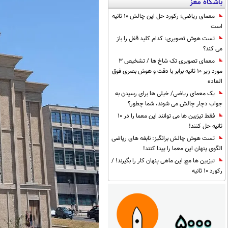
باشگاه مغز
معمای ریاضی؛ رکورد حل این چالش 10 ثانیه
است
تست هوش تصویری: کدام کلید قفل را باز
می کند؟
معمای تصویری تک شاخ ها / تشخیص 3
مورد زیر 10 ثانیه برابر با دقت و هوش بصری فوق
العاده
یک معمای ریاضی/ خیلی ها برای رسیدن به
جواب دچار چالش می شوند، شما چطور؟
فقط تیزبین ها می توانند این معما را در 10
ثانیه حل کنند!
تست هوش چالش برانگیز: نابغه های ریاضی
الگوی پنهان این معما را پیدا کنند!
تیزبین ها مچ این ماهی پنهان کار را بگیرند! /
رکورد 10 ثانیه