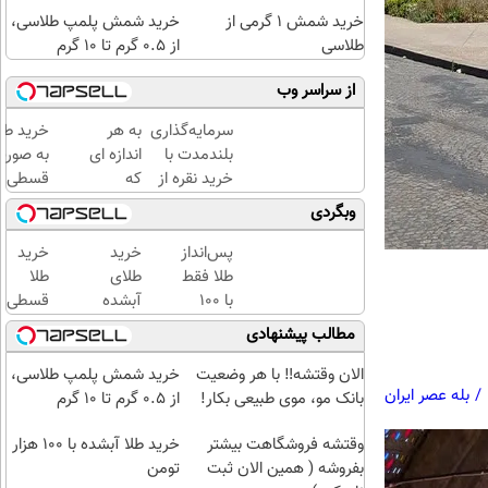
خرید شمش 1 گرمی از
خرید شمش پلمپ طلاسی،
طلاسی
از ۰.۵ گرم تا ۱۰ گرم
از سراسر وب
سرمایه‌گذاری
به هر
خرید طلا
بلندمدت با
اندازه ای
به صورت
خرید نقره از
که
قسطی از
دیجی‌کالا
میخوای
دیجی‌کال
وبگردی
میتونی
(
طلا بخری
پرداخت
پس‌انداز
خرید
خرید
از
12 ماهه
طلا فقط
طلای
طلا
سرمایه
)
با ۱۰۰
آبشده
قسطی
ات
هزارتومان
حتی با
شد!!!!!!
مطالب پیشنهادی
محافظت
(امن و
۱۰۰هزارتومان
کنی
راحت)
الان وقتشه‼️ با هر وضعیت
خرید شمش پلمپ طلاسی،
/
بله عصر ایران
بانک مو، موی طبیعی بکار!
از ۰.۵ گرم تا ۱۰ گرم
وقتشه فروشگاهت بیشتر
خرید طلا آبشده با 100 هزار
بفروشه ( همین الان ثبت
تومن