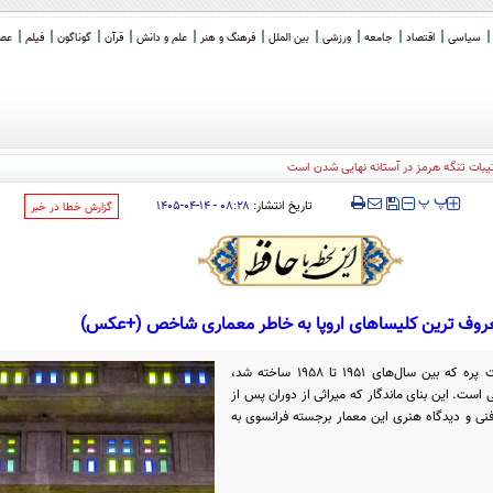
سیاسی
اقتصاد
جامعه
ورزشی
بین الملل
فرهنگ و هنر
علم و دانش
قرآن
گوناگون
فیلم
عصر 
‍‍‍ پ
پ
تاریخ انتشار:
۰۸:۲۸ - ۱۴-۰۴-۱۴۰۵
‌گزارش خطا در خبر
عروف ترین کلیساهای اروپا به خاطر معماری شاخص (+عکس)
کلیسای سنت ژوزف، اثر درخشان آگوست پره که بین سال‌های ۱۹۵۱ تا ۱۹۵۸ ساخته شد،
ی است. این بنای ماندگار که میراثی از دوران پس از
ی و دیدگاه هنری این معمار برجسته فرانسوی به