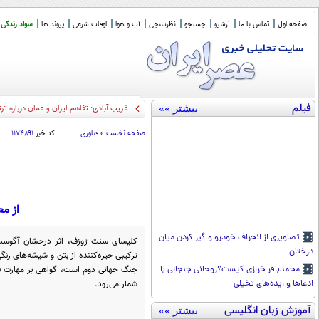
صفحه اول
تماس با ما
آرشیو
جستجو
نظرسنجی
آب و هوا
اوقات شرعی
پیوند ها
سواد زندگی
فیلم
بیشتر »»
ظریف: ایران نیازمند سی
_
صفحه نخست
»
فناوری
کد خبر
۱۱۷۴۸۹۱
از م
تصاویری از انحراف خودرو و گیر کردن میان
درختان
ترکیبی خیره‌کننده از بتن و شیشه‌های رنگ
جنگ جهانی دوم است، گواهی بر مهارت فن
محمدباقر خرازی کیست؟روحانی جنجالی با
شمار می‌رود.
ادعاها و ایده‌های تخیلی
آموزش زبان انگلیسی
بیشتر »»