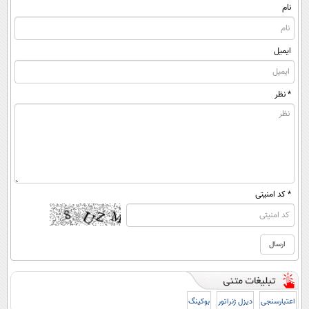
(پرسشنامه)
نام
ایمیل
* نظر
* کد امنیتی
اعتبارسنجی
دیزل ژنراتور
بوکینگ