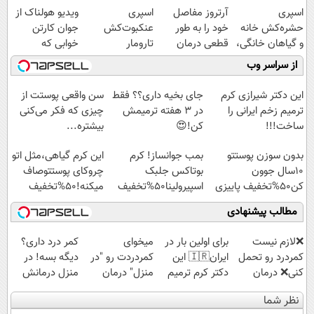
اسپری
آرتروز مفاصل
اسپری
ویدیو هولناک از
حشره‌کش خانه
خود را به طور
عنکبوت‌‌کش
جوان کارتن
و گیاهان خانگی،
قطعی درمان
تارومار
خوابی که
نابودکننده انواع
کنید!
ازبین‌برنده انواع
میلیاردر شد.
از سراسر وب
حشرات خانگی و
◗پرسش‌نامه◖
عنکبوت
آموزش رایگان
آفات
این دکتر شیرازی کرم
جای بخیه داری؟؟ فقط
سن واقعی پوستت از
ترمیم زخم ایرانی را
در 3 هفته ترمیمش
چیزی که فکر می‌کنی
ساخت!!!
کن!😍
بیشتره...
بدون سوزن پوستتو
بمب جوانساز! کرم
این کرم گیاهی،مثل اتو
10سال جوون
بوتاکس جلبک
چروکای پوستتوصاف
کن50%تخفیف پاییزی
اسپیرولینا50%تخفیف
میکنه!50%تخفیف
مطالب پیشنهادی
❌لازم نیست
برای اولین بار در
میخوای
کمر درد داری؟
کمردرد رو تحمل
ایران🇮🇷 این
کمردردت رو "در
دیگه بسه! در
کنی❌ درمان
دکتر کرم ترمیم
منزل" درمان
منزل درمانش
بدون جراحی و
کننده 23 روزه
کنی؟ (◂فیلم +
کن
نظر شما
قرص
ساخت!
◂پرسش‌نامه)
(◀پرسش‌نامه)