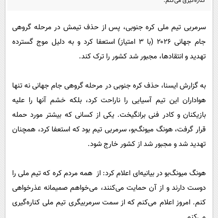
کناره‌گیری می‌کنم.
پیامک
سرگرمی
روانشناسی
فناوری
سرمربی تیم ملی کره جنوبی، پس از حذف تیمش در مرحله گروهی
آشپزی
جام جهانی ۲۰۲۶ (با ۳ امتیاز) استعفا کرد و به دلیل موج گسترده
گوناگون
تهدید و انتقادها، مجبور شد کشور را ترک کند.
دانلود
حوادث
محیط زیست
به گزارش ایسنا، حذف کره جنوبی در مرحله گروهی جام جهانی نه تنها
سلامت
هواداران این تیم آسیایی را ناراحت کرد، بلکه خشم آنها را علیه
فرهنگی
بازیکنان و کادر فنی برانگیخت. یکی از کسانی که بیشتر مورد حمله
قرار گرفت، هونگ میونگ‌بو، سرمربی تیم بود که استعفا کرد، همچنان
بین الملل
تهدید شد و مجبور شد از کشور خارج شود.
اجتماعی
حیات وحش
هونگ میونگ‌بو در بیانیه‌ای اعلام کرد: از همه مردم کره که تیم ملی را
سیاست خارجی
دوست دارند و از آن حمایت می‌کنند، می‌خواهم صمیمانه عذرخواهی
کنم. امروز اعلام می‌کنم که از سمت سرمربیگری تیم ملی کناره‌گیری
می‌کنم.