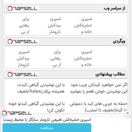
از سراسر وب
اسپری
اسپری
برای
حشره‌کش
بیدکش
رهایی
خانه و
تارومار
از بی
گیاهان
با
پولی
وبگردی
خانگی،
اثرفوری
دیدن
نابودکننده
،
همین
اسپری
برای
اسپری
انواع
محافظ
دوره
حشره‌کش
رهایی
بیدکش
حشرات
لباس
رایگان
خانه و
از بی
تارومار
خانگی و
در
کافیه!
گیاهان
پولی
با
مطالب پیشنهادی
آفات
مقابل
(شمارتو
خانگی،
دیدن
اثرفوری
بید
وارد
نابودکننده
همین
،
اگر نمی خواهید کبدتان چرب شود
با این نوشیدنی گیاهی کبدت
کن)
انواع
دوره
محافظ
این نوشیدنی خوش طعم را بنوشید
همیشه پرقدرته55%تخفیف
حشرات
رایگان
لباس
خانگی و
حمله به چربی های کبد با دمنوشِ
کافیه!
در
با این نوشیدنی گیاهی کبدتو خونه
10 گیاه(تخفیف تا امشب)
آفات
(شمارتو
تکونی کن!
مقابل
وارد
بید
اسپری حشره‌کش طبیعی تارومار سازگار با محیط زیست
کن)
صفحه اول
فیلم
عصر ایران۲
درباره عصرایران
تماس با ما
آرشیو
جستجو
و با محافظت طبیعی
مشاهده