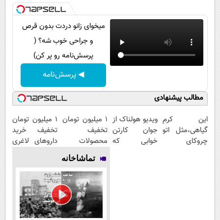
میخوای زانو دردت بدون قرص
و جراحی خوب شه؟ (
پرسش‌نامه رو پر کن)
◀ پرسش‌نامه
مطالب پیشنهادی
این کرم
ویدیو هولناک از
۱ میلیون تومان
1 میلیون تومان
گیاهی،مثل اتو
جوان کارتن
تخفیف
تخفیف خرید
چروکای
خوابی که
محصولات
داروهای لاغری
پوستتوصاف
میلیاردر شد.
لاغری؛ یک قدم
با ارسال از
تماشاخانه
میکنه!50%تخفیف
آموزش رایگان
نزدیک‌تر به
داروخانه و پک
شروع کاهش
یخ!
وزن