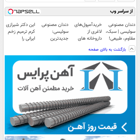
از سراسر وب
دندان مصنوعی
خریدآمپول‌های
دندان مصنوعی
این دکتر شیرازی
سوئیسی | سبک،
لاغری از
سوئیسی:
کرم ترمیم زخم
مقاوم، طبیعی!
داروخانه های
جدیدترین
ایرانی را
ویزیت
اطرافت، ارسال
فناوری اروپا،
ساخت!!!
بازگشت به بالای صفحه
رایگان+پرداخت
فوری همراه با
سبک و مقاوم |
اقساطی😍
پک یخ!
پرداخت قسطی