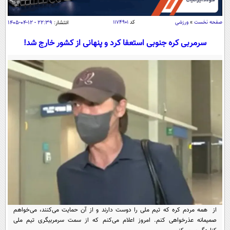
سیاسی
اقتصاد
صفحه نخست
»
ورزشی
کد
۱۱۷۴۹۰۱
انتشار:
۲۲:۳۹ - ۱۲-۰۴-۱۴۰۵
جامعه
اقتصادی
سرمربی کره جنوبی استعفا کرد و پنهانی از کشور خارج شد!
ورزشی
اجتماعی
خودرو
بین الملل
حوادث
فرهنگ و هنر
سیاست خارجی
سلامت
علم و دانش
یک برش دانایی
قرآن
فناوری و It
محیط زیست
گوناگون
علمی
سفر و تفریح
فیلم
سرگرمی
اخبار کریپتو
عصر ایران 2
اقتصاد
باشگاه مغز
آموزش زبان
خواندنی ها و دیدنی ها
ورزش
مجله تصویری سلاح
از همه مردم کره که تیم ملی را دوست دارند و از آن حمایت می‌کنند، می‌خواهم
داستان کوتاه
سیاست
صمیمانه عذرخواهی کنم. امروز اعلام می‌کنم که از سمت سرمربیگری تیم ملی