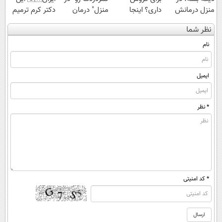
منزل درمانش
داری؟ اینجا
منزل" درمان
دکتر کرم ترمیم
کن
سریع بفروشش
کنی؟ (◂فیلم +
کننده 23 روزه
نظر شما
(◀پرسش‌نامه)
◂پرسش‌نامه)
ساخت!
نام
ایمیل
* نظر
* کد امنیتی