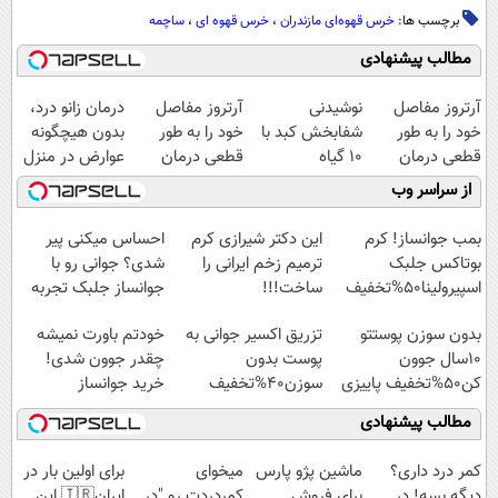
برچسب ها:
خرس قهوه‌ای مازندران
،
خرس قهوه ای
،
ساچمه
مطالب پیشنهادی
آرتروز مفاصل
نوشیدنی
آرتروز مفاصل
درمان زانو درد،
خود را به طور
شفابخش کبد با
خود را به طور
بدون هیچگونه
قطعی درمان
10 گیاه
قطعی درمان
عوارض در منزل
کنید!
موثر(تخفیف تا
کنید!
(◂پرسش‌نامه)
از سراسر وب
◂پرسش‌نامه▸
امشب)
◗پرسش‌نامه◖
بمب جوانساز! کرم
این دکتر شیرازی کرم
احساس میکنی پیر
بوتاکس جلبک
ترمیم زخم ایرانی را
شدی؟ جوانی رو با
اسپیرولینا50%تخفیف
ساخت!!!
جوانساز جلبک تجربه
کن
بدون سوزن پوستتو
تزریق اکسیر جوانی به
خودتم باورت نمیشه
10سال جوون
پوست بدون
چقدر جوون شدی!
کن50%تخفیف پاییزی
سوزن40%تخفیف
خرید جوانساز
اسپیرولینا با تخفیف
مطالب پیشنهادی
ویژه
کمر درد داری؟
ماشین پژو پارس
میخوای
برای اولین بار در
دیگه بسه! در
برای فروش
کمردردت رو "در
ایران🇮🇷 این