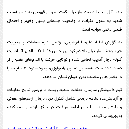
پیامک
سرگرمی
مدیر کل محیط زیست مازندران گفت: خرس قهوه‌ای به دلیل آسیب
روانشناسی
فناوری
شدید به ستون فقرات، با وضعیت جسمانی بسیار وخیم و احتمال
آشپزی
گوناگون
فلجی دائمی مواجه است.
دانلود
حوادث
به گزارش ایلنا، علیرضا ابراهیمی، رئیس اداره حفاظت و مدیریت
محیط زیست
حیات‌وحش مازندران، اعلام کرد این خرس ۱۸ تا ۲۰ ساله بر اثر اصابت
سلامت
گلوله دچار آسیب نخاعی شده و توانایی حرکت با اندام‌های عقب را از
فرهنگی
دست داده است. همچنین تصاویر رادیولوژی، وجود حدود ۲۰ ساچمه را
در بخش‌های مختلف بدن حیوان نشان می‌دهد.
بین الملل
اجتماعی
تیم دامپزشکی سازمان حفاظت محیط زیست با بررسی نتایج معاینات
و آزمایش‌ها، برنامه درمانی شامل کنترل درد، درمان زخم‌های عفونی
حیات وحش
و پایش مستمر را برای ادامه مراقبت در مرکز بازتوانی سمسکنده
سیاست خارجی
به‌روزرسانی کردند.
عضویت در کانال تلگرام
/
روبیکا
/
بله عصر ایران