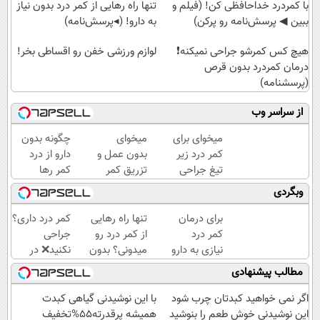
با کمردرد خداحافظی کن! (فیلم و
تنها راه رهایی از کمر درد بدون نیاز
ببین ◀ پرسش‌نامه رو پرکن)
به دارو! (◂پرسش‌نامه)
هیچ کس کمرشو جراحی نمیکنه❗
لوازم ورزشی خفن رو اقساطی بخر!
درمان کمردرد بدون قرص
(پرسشنامه)
از سراسر وب
میخوای برای
میخوای
چگونه بدون
کمر درد زیر
بدون عمل و
دارو از درد
تیغ جراحی
تزریق کمر
کمر رها
بری؟!
دردت خوب
شوید؟
وبگردی
◗پرسش‌نامه
شه؟
(◂پرسش‌نامه
رو پر کن◖
◂پرسش‌نامه
رو پرکن)
برای درمان
تنها راه رهایی
کمر درد داری؟
رو پرکن
کمر درد
از کمر درد رو
جراحی
نیازی به دارو
میدونی؟ بدون
نکنید❌ در
نیست!
نیاز به دارو!
منزل درمانش
مطالب پیشنهادی
(◂پرسش‌نامه
(◂پرسش‌نامه)
کن
رو پر کن)
(◂پرسش‌نامه)
اگر نمی خواهید کبدتان چرب شود
با این نوشیدنی گیاهی کبدت
این نوشیدنی خوش طعم را بنوشید
همیشه پرقدرته55%تخفیف