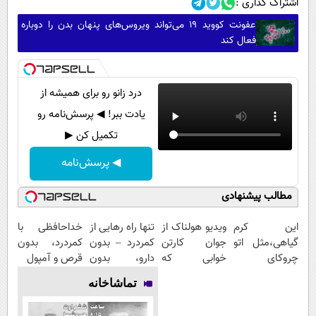
اشتراک گذاری :
عفونت کووید ۱۹ می‌تواند ویروس‌های پنهان بدن را دوباره
فعال کند
درد زانو رو برای همیشه از
یادت ببر! ◀ پرسش‌نامه رو
تکمیل کن ▶
◀ پرسش‌نامه
مطالب پیشنهادی
این کرم
ویدیو هولناک از
تنها راه رهایی از
خداحافظی با
گیاهی،مثل اتو
جوان کارتن
کمردرد – بدون
کمردرد، بدون
چروکای
خوابی که
دارو، بدون
قرص و آمپول
پوستتوصاف
میلیاردر شد.
جراحی! «فرم پر
تماشاخانه
میکنه!50%تخفیف
آموزش رایگان
کن»