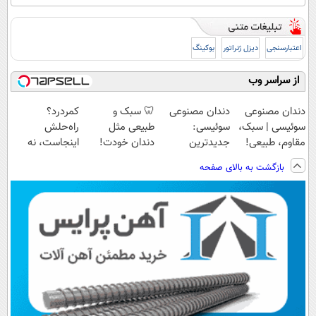
اعتبارسنجی
دیزل ژنراتور
بوکینگ
از سراسر وب
دندان مصنوعی
دندان مصنوعی
🦷 سبک و
کمردرد؟
سوئیسی | سبک،
سوئیسی:
طبیعی مثل
راه‌حلش
مقاوم، طبیعی!
جدیدترین
دندان خودت!
اینجاست، نه
ویزیت
فناوری اروپا،
نصب آسان و
توی داروخونه
بازگشت به بالای صفحه
رایگان+پرداخت
سبک و مقاوم |
پرداخت اقساطی
اقساطی😍
پرداخت قسطی
💳 📍 تهران