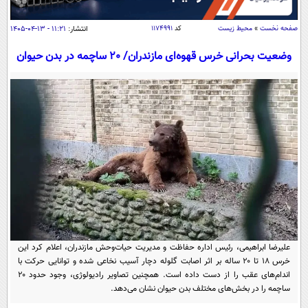
سیاسی
اقتصاد
صفحه نخست
»
محیط زیست
کد
۱۱۷۴۹۹۱
انتشار:
۱۱:۲۱ - ۱۳-۰۴-۱۴۰۵
جامعه
اقتصادی
وضعیت بحرانی خرس قهوه‌ای مازندران/ ٢٠ ساچمه در بدن حیوان
ورزشی
اجتماعی
خودرو
بین الملل
حوادث
فرهنگ و هنر
سیاست خارجی
سلامت
علم و دانش
یک برش دانایی
قرآن
فناوری و It
محیط زیست
گوناگون
علمی
سفر و تفریح
فیلم
سرگرمی
اخبار کریپتو
عصر ایران 2
اقتصاد
باشگاه مغز
علیرضا ابراهیمی، رئیس اداره حفاظت و مدیریت حیات‌وحش مازندران، اعلام کرد این
آموزش زبان
خرس ۱۸ تا ۲۰ ساله بر اثر اصابت گلوله دچار آسیب نخاعی شده و توانایی حرکت با
خواندنی ها و دیدنی ها
ورزش
مجله تصویری سلاح
اندام‌های عقب را از دست داده است. همچنین تصاویر رادیولوژی، وجود حدود ۲۰
داستان کوتاه
ساچمه را در بخش‌های مختلف بدن حیوان نشان می‌دهد.
سیاست