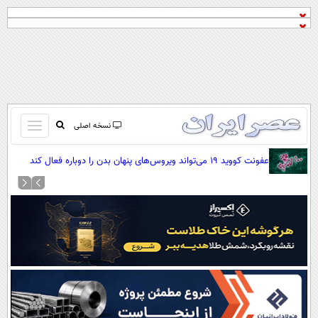
باز
نسخه اصلی
و
صفحه اول
عفونت کووید ۱۹ می‌تواند ویروس‌های پنهان بدن را دوباره فعال کند
بسته
تماس با ما
کردن
آرشیو
منو
جستجو
نظرسنجی
آب و هوا
اوقات شرعی
پیوند ها
سواد زندگی