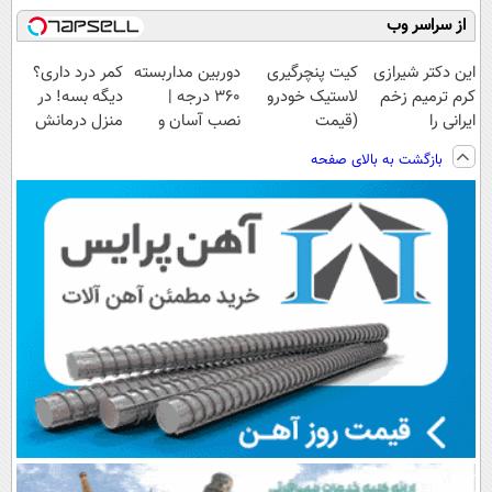
از سراسر وب
این دکتر شیرازی
کیت پنچرگیری
دوربین مداربسته
کمر درد داری؟
کرم ترمیم زخم
لاستیک خودرو
360 درجه |
دیگه بسه! در
ایرانی را
(قیمت
نصب آسان و
منزل درمانش
ساخت!!!
باورنکردنی)
راحت
کن
بازگشت به بالای صفحه
(◀پرسش‌نامه)