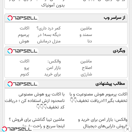
بدون آمونیاک
از سراسر وب
ماشین
کمر درد داری؟
اکانت
سمند و
دیگه بسه! در
پرمیوم
دنا
منزل درمانش
هوش
گذاشتی
کن
مصنوعیت
وبگردی
برای
(◀پرسش‌نامه)
و با
فروش
تخفیف
ماشین
والکس:
اکانت
؟ اینجا
بگیر!!!
اصلاح
بازار امن
پرو
سریع و
دریافت
شارژی
برای خرید
کدوم
راحت
تخفیف👇
(قیمت
و فروش
هوش
مطالب پیشنهادی
بفروش
👇
باورنکردنی
دارایی‌های
مصنوعی
تا امشب)
دیجیتال
و
اکانت پرمیوم هوش مصنوعیت و با
با اکانت پرو هوش مصنوعی
میخوای؟
تخفیف بگیر!!!دریافت تخفیف👇👇
نامحدود ازش استفاده کن ؛ دریافت
انجا با
کد تخفیف👇👇👇
تخفیف
والکس: بازار امن برای خرید و
بگیر👇👇
ماشین تیبا گذاشتی برای فروش ؟
فروش دارایی‌های دیجیتال
👇
اینجا سریع و راحت بفروش