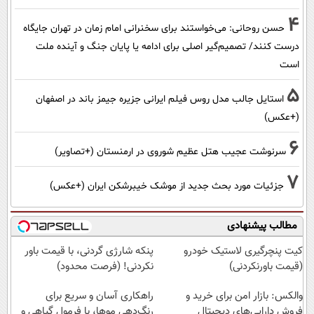
4
حسن روحانی: می‌خواستند برای سخنرانی امام زمان در تهران جایگاه
درست کنند/ تصمیم‌گیر اصلی برای ادامه یا پایان جنگ و آینده ملت
است
5
استایل جالب مدل روس فیلم ایرانی جزیره جیمز باند در اصفهان
(+عکس)
6
سرنوشت عجیب هتل عظیم شوروی در ارمنستان (+تصاویر)
7
جزئیات مورد بحث جدید از موشک خیبرشکن ایران (+عکس)
مطالب پیشنهادی
کیت پنچرگیری لاستیک خودرو
پنکه شارژی گردنی، با قیمت باور
(قیمت باورنکردنی)
نکردنی! (فرصت محدود)
والکس: بازار امن برای خرید و
راهکاری آسان و سریع برای
فروش دارایی‌های دیجیتال
رنگ‌دهی موها، با فرمول گیاهی و