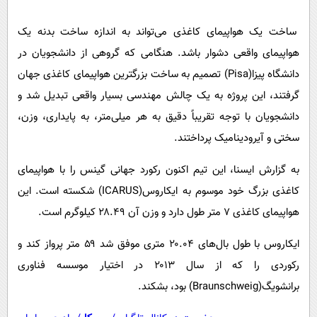
پیامک
سرگرمی
ساخت یک هواپیمای کاغذی می‌تواند به اندازه ساخت بدنه یک
روانشناسی
فناوری
هواپیمای واقعی دشوار باشد. هنگامی که گروهی از دانشجویان در
آشپزی
گوناگون
دانشگاه پیزا(Pisa) تصمیم به ساخت بزرگترین هواپیمای کاغذی جهان
دانلود
حوادث
گرفتند، این پروژه به یک چالش مهندسی بسیار واقعی تبدیل شد و
محیط زیست
دانشجویان با توجه تقریباً دقیق به هر میلی‌متر، به پایداری، وزن،
سختی و آیرودینامیک پرداختند.
سلامت
فرهنگی
به گزارش ایسنا، این تیم اکنون رکورد جهانی گینس را با هواپیمای
کاغذی بزرگ خود موسوم به ایکاروس(ICARUS) شکسته است. این
بین الملل
هواپیمای کاغذی ۷ متر طول دارد و وزن آن ۲۸.۴۹ کیلوگرم است.
اجتماعی
حیات وحش
ایکاروس با طول بال‌های ۲۰.۰۴ متری موفق شد ۵۹ متر پرواز کند و
رکوردی را که از سال ۲۰۱۳ در اختیار موسسه فناوری
سیاست خارجی
برانشویگ(Braunschweig) بود، بشکند.