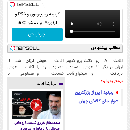
گردونه رو بچرخون و PS5 و
آیفون17 برنده شو 😍🔥
بچرخونش
مطالب پیشنهادی
اکانت AI رو
اکانت پرو کدوم
اکانت هوش
ارزان شد !!
ارزان تر بگیر !!
هوش مصنوعی
مصنوعی رو با
اکانت هوش
دریافت
و میخوای؟انجا
ضمانت و
مصنوعی با
کدتخفیف
با تخفیف بگیر👇
تخفیف بگیر !!
تخفیف ویژه!
بیشتر بخوانید:
تماشاخانه
👇👇
کدتخفیف👇👇👇
ببینید | پرواز بزرگترین
👇👇
هواپیمای کاغذی جهان
محمدباقر خرازی کیست؟روحانی
جنجالی با ادعاها و ایده‌های