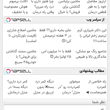
آرتروز مفاصل
ماشین برلیانس
چرا هنوز داری با
اکانت پرمیوم
خود را به طور
گذاشتی برای
درد راه میری؟
هوش مصنوعیت
قطعی درمان
فروش؟ با خیال
وقتی راه درمان
و با تخفیف
کنید!
راحت بفروش
جلو پاته!
بگیر!!!دریافت
از سراسر وب
◗پرسش‌نامه◖
تخفیف👇👇
این دکتر شیرازی کرم
جای بخیه داری؟؟ فقط
ماشین اصلاح شارژی
ترمیم زخم ایرانی را
در 3 هفته ترمیمش
(قیمت باورنکردنی تا
ساخت!!!
کن!😍
امشب)
شامپو رنگ مو مشکی،
فقط با 10 میلیون اس
ماشین سمند گذاشتی
ماندگاری بالا و طبیعی
25 اولترا بخر😍
برای فروش؟ با
خودرو45 سریع
بفروش
مطالب پیشنهادی
‌راه خلاصی از
میخوای
دیگه کمر درد
کمر درد داری؟
کمردرد
کمردردت رو "در
بسه❌ بدون
دیگه بسه! در
همینجاست ◀
منزل" درمان
تزریق در منزل
منزل درمانش
فقط کافیه فرم
کنی؟ (◂فیلم +
درمانش کن✅
کن
نظر شما
رو پر کنی!
◂پرسش‌نامه)
◀پرسش‌نامه پر
(◀پرسش‌نامه)
کن▶
نام