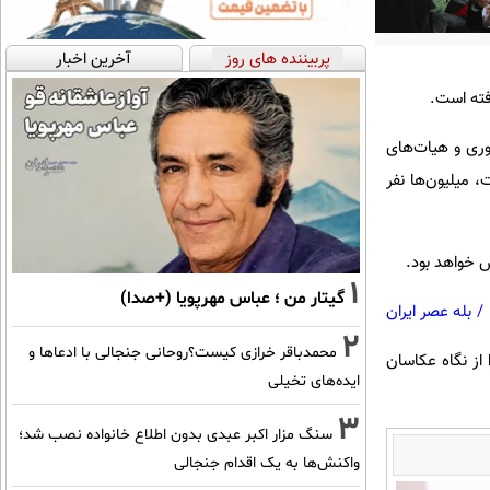
پربیننده های روز
آخرین اخبار
فته است.
ضور گسترده مقامات کشوری و هیات‌های
به، ۱۸ تیرماه ادامه خواهد داشت، میلیون‌ها نفر
س خواهد بود.
1
گیتار من ؛ عباس مهرپویا (+صدا)
/
بله عصر ایران
2
محمدباقر خرازی کیست؟روحانی جنجالی با ادعاها و
از نگاه عکاسان
ایده‌های تخیلی
3
سنگ مزار اکبر عبدی بدون اطلاع خانواده نصب شد؛
واکنش‌ها به یک اقدام جنجالی