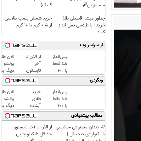
میسوزونی🧨
کلیک)
چطور میشه قسطی طلا
خرید شمش پلمپ طلاسی،
خرید | با طلاسی پس انداز
از ۰.۵ گرم تا ۱۰ گرم
کنید
از سراسر وب
پس‌انداز
از الان تا
الان طلا
طلا فقط
آخر
با ۱۰۰
تابستون
دیگه بده
هزارتومان
حداقل
سرمایه‌گ
وبگردی
(امن و
12کیلو
طلا با ا
راحت)
چربی
بی‌بهره
پس‌انداز
خرید
الان طلا
میسوزونی
طلا فقط
طلای
🧨
با ۱۰۰
آبشده
دیگه بده
هزارتومان
حتی با
سرمایه‌گ
مطالب پیشنهادی
(امن و
۱۰۰هزارتومان
طلا با ا
راحت)
بی‌بهره
🦷 دندان مصنوعی سوئیسی
از الان تا آخر تابستون
با تکنولوژی دیجیتال |
حداقل 12کیلو چربی