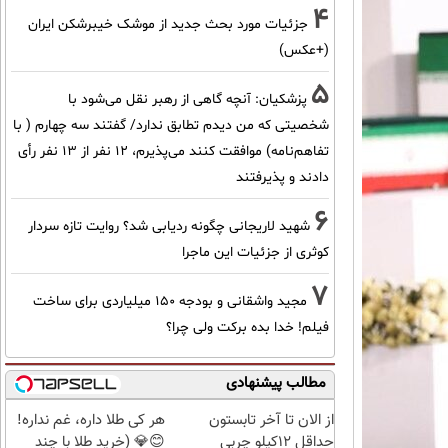
4
جزئیات مورد بحث جدید از موشک خیبرشکن ایران
(+عکس)
5
پزشکیان‌: آنچه گاهی از رهبر نقل می‌شود با
شخصیتی که من دیدم تطابق ندارد/ گفتند سه چهارم ( با
تفاهم‌نامه) موافقت کنند می‌پذیرم، 12 نفر از 13 نفر رأی
دادند و پذیرفتند
6
شهید لاریجانی چگونه ردیابی شد؟ روایت تازه سردار
کوثری از جزئیات این ماجرا
7
مجید واشقانی و بودجه 150 میلیاردی برای ساخت
فیلم! خدا بده برکت ولی چرا؟
مطالب پیشنهادی
از الان تا آخر تابستون
هر کی طلا داره، غم نداره!
حداقل 12کیلو چربی
😊💎 (خرید طلا با چند