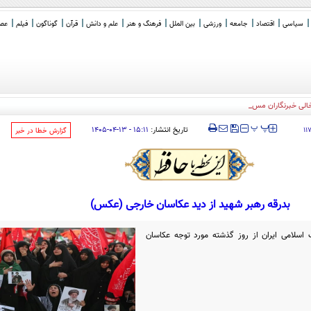
سیاسی
اقتصاد
جامعه
ورزشی
بین الملل
فرهنگ و هنر
علم و دانش
قرآن
گوناگون
فیلم
عصر 
خالی خبرنگاران مستقل
‍‍‍ پ
پ
تاریخ انتشار:
۱۵:۱۱ - ۱۳-۰۴-۱۴۰۵
۱۱
‌گزارش خطا در خبر
بدرقه رهبر شهید از دید عکاسان خارجی (عکس)
 اسلامی ایران از روز گذشته مورد توجه عکاسان