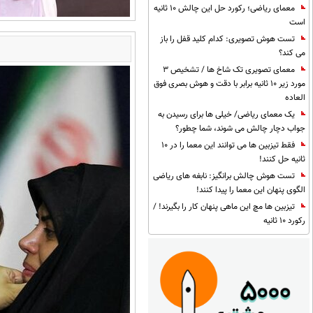
معمای ریاضی؛ رکورد حل این چالش 10 ثانیه
است
تست هوش تصویری: کدام کلید قفل را باز
می کند؟
معمای تصویری تک شاخ ها / تشخیص 3
مورد زیر 10 ثانیه برابر با دقت و هوش بصری فوق
العاده
یک معمای ریاضی/ خیلی ها برای رسیدن به
جواب دچار چالش می شوند، شما چطور؟
فقط تیزبین ها می توانند این معما را در 10
ثانیه حل کنند!
تست هوش چالش برانگیز: نابغه های ریاضی
الگوی پنهان این معما را پیدا کنند!
تیزبین ها مچ این ماهی پنهان کار را بگیرند! /
رکورد 10 ثانیه