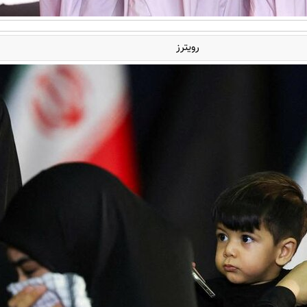
رویترز