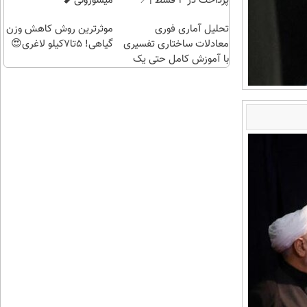
پرداخت در 4 قسط |📍
میسوزونی🧨
تهران
تحلیل آماری فوری
موثرترین روش کاهش وزن
معادلات ساختاری تفسیری
گیاهی! 5تا۷کیلو لاغری😍
با آموزش کامل حتی یک
روزه !!