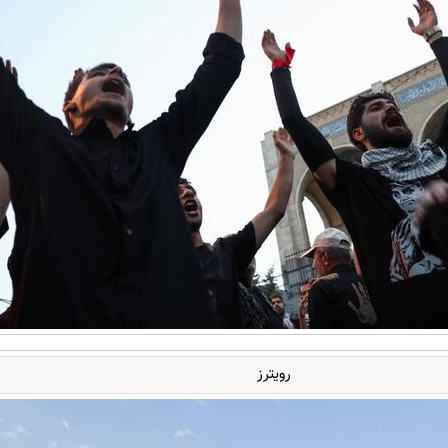
رویترز