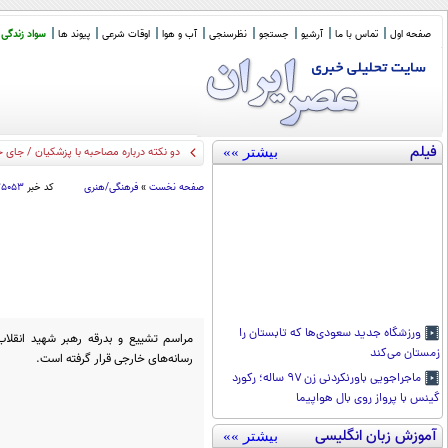
صفحه اول
تماس با ما
آرشیو
جستجو
نظرسنجی
آب و هوا
اوقات شرعی
پیوند ها
سواد زندگی
فیلم
بیشتر »»
دو نکته درباره مصاحبه با پزشکیان / جای 
صفحه نخست
»
فرهنگی/هنری
کد خبر
۷۵۰۵۳
ورزشگاه جدید سعودی‌ها که تابستان را
مراسم تشییع و بدرقه رهبر شهید انقلاب
زمستان می‌کند
رسانه‌های خارجی قرار گرفته است.
ماجراجویی باورنکردنی زن ۹۷ ساله؛ رکورد
گینس با پرواز روی بال هواپیما
آموزش زبان انگلیسی
بیشتر »»