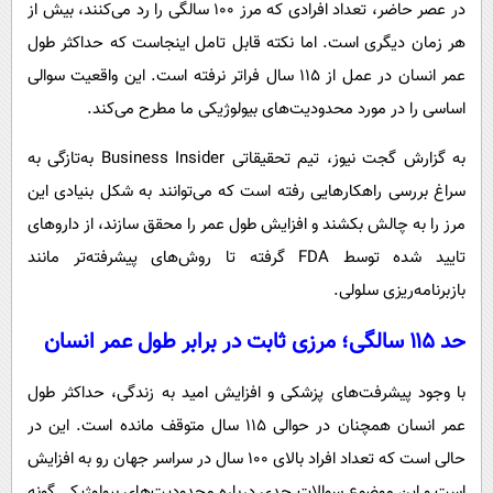
در عصر حاضر، تعداد افرادی که مرز ۱۰۰ سالگی را رد می‌کنند، بیش از
پیامک
سرگرمی
هر زمان دیگری است. اما نکته قابل تامل اینجاست که حداکثر طول
روانشناسی
فناوری
عمر انسان در عمل از ۱۱۵ سال فراتر نرفته است. این واقعیت سوالی
آشپزی
گوناگون
اساسی را در مورد محدودیت‌های بیولوژیکی ما مطرح می‌کند.
دانلود
حوادث
به گزارش گجت نیوز، تیم تحقیقاتی Business Insider به‌تازگی به
محیط زیست
سراغ بررسی راهکارهایی رفته است که می‌توانند به شکل بنیادی این
سلامت
مرز را به چالش بکشند و افزایش طول عمر را محقق سازند، از داروهای
تایید شده توسط FDA گرفته تا روش‌های پیشرفته‌تر مانند
فرهنگی
بازبرنامه‌ریزی سلولی.
بین الملل
حد ۱۱۵ سالگی؛ مرزی ثابت در برابر طول عمر انسان
اجتماعی
حیات وحش
با وجود پیشرفت‌های پزشکی و افزایش امید به زندگی، حداکثر طول
سیاست خارجی
عمر انسان همچنان در حوالی ۱۱۵ سال متوقف مانده است. این در
حالی است که تعداد افراد بالای ۱۰۰ سال در سراسر جهان رو به افزایش
است و این موضوع سوالات جدی درباره محدودیت‌های بیولوژیکی گونه