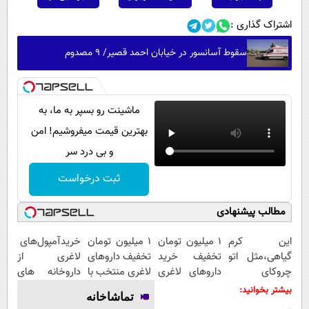
اشتراک گذاری :
سقوط آسانسور در خیابان احمد قصیر/ ۹ مصدوم
ماشینت رو بسپر به ما، به
بهترین قیمت میفروشیم! امن
و بی درد سر
ثبت درخواست
مطالب پیشنهادی
این کرم
1 میلیون تومان
۱ میلیون تومان
خریدآمپول‌های
گیاهی،مثل اتو
تخفیف خرید
تخفیف داروهای
لاغری از
چروکای
داروهای لاغری
لاغری منتخب با
داروخانه های
پوستتوصاف
با ارسال از
ارسال از
اطرافت، ارسال
بیشتر بخوانید:
تماشاخانه
میکنه!50%تخفیف
داروخانه و پک
داروخانه
فوری همراه با