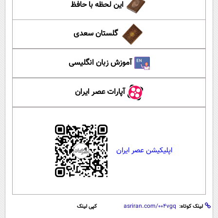
این لحظه با حافظ
گلستان سعدی
آموزش زبان انگلیسی
آپارات عصر ایران
اپلیکیشن عصر ایران
لینک کوتاه:
کپی لینک