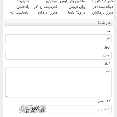
کمر درد داری؟
ماشین پژو پارس
میخوای
کمردرد؟
دیگه بسه! در
برای فروش
کمردردت رو "در
راه‌حلش
منزل درمانش
داری؟ اینجا
منزل" درمان
اینجاست، نه
کن
سریع بفروشش
کنی؟ (◂فیلم +
توی داروخونه
نظر شما
(◀پرسش‌نامه)
◂پرسش‌نامه)
نام
ایمیل
* نظر
* کد امنیتی