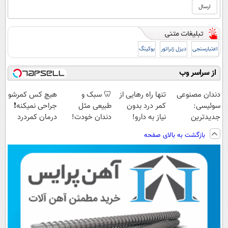
اعتبارسنجی
دیزل ژنراتور
بوکینگ
از سراسر وب
دندان مصنوعی
تنها راه رهایی از
🦷 سبک و
هیچ کس کمرشو
سوئیسی:
کمر درد بدون
طبیعی مثل
جراحی نمیکنه❗
جدیدترین
نیاز به دارو!
دندان خودت!
درمان کمردرد
فناوری اروپا،
(◂پرسش‌نامه)
نصب آسان و
بدون قرص
بازگشت به بالای صفحه
سبک و مقاوم |
پرداخت اقساطی
(پرسشنامه)
پرداخت قسطی
💳 📍 تهران