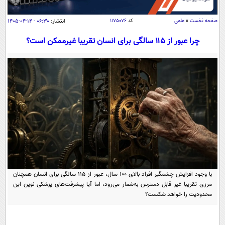
سیاسی
اقتصاد
صفحه نخست
»
علمی
کد
۱۱۷۵۰۷۶
انتشار:
۰۶:۳۰ - ۱۴-۰۴-۱۴۰۵
جامعه
اقتصادی
چرا عبور از ۱۱۵ سالگی برای انسان تقریبا غیرممکن است؟
ورزشی
اجتماعی
خودرو
بین الملل
حوادث
فرهنگ و هنر
سیاست خارجی
سلامت
علم و دانش
یک برش دانایی
قرآن
فناوری و It
محیط زیست
گوناگون
علمی
سفر و تفریح
فیلم
سرگرمی
اخبار کریپتو
عصر ایران 2
اقتصاد
با وجود افزایش چشمگیر افراد بالای ۱۰۰ سال، عبور از ۱۱۵ سالگی برای انسان همچنان
باشگاه مغز
مرزی تقریبا غیر قابل دسترس به‌شمار می‌رود، اما آیا پیشرفت‌های پزشکی نوین این
آموزش زبان
خواندنی ها و دیدنی ها
ورزش
مجله تصویری سلاح
محدودیت را خواهد شکست؟
داستان کوتاه
سیاست