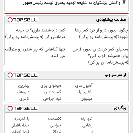
7
واکنش پزشکیان به شایعه تهدید رهبری توسط رئیس‌جمهور
مطالب پیشنهادی
چگونه بدون دارو از درد کمر رها
کمر درد شدید داری؟ تو خونه
شوید؟(◂پرسش‌نامه رو پرکن)
درمانش کن (◂پرسش‌نامه رو پرکن)
میخوای کمر دردت رو بدون قرص
تنها گیاهانی که پیر شدن رو متوقف
برای همیشه خوب کنی؟
می کنند
(◂پرسش‌نامه رو پر کن)
از سراسر وب
آمپول‌های
میخوای برای
بهترین
لاغری را ۱
کمر درد زیر
داروهای
میلیون
تیغ جراحی
لاغری
تومان
بری؟!
برای
وبگردی
ارزان‌تر از
◗پرسش‌نامه
شروع
همه‌جا
رو پر کن◖
کاهش
تنها راه
❌سمت
با کمردرد
بخر!
وزن،
رهایی
جراحی
خداحافظی
ارسال از
از
نرو❌
کن! (فیلم