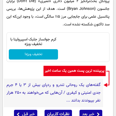
پروتکل بحث‌برانگیز ۲ میلیون دلاری «نمیری» (Don’t Die) برایان
جانسون (Bryan Johnson) است. هدف از این پژوهش‌ها، بررسی
پتانسیل علمی برای جابجایی مرز ۱۱۵ سالگی است، با وجود این‌که این
سد تاکنون شکسته نشده است.
کرم جوانساز جلبک اسپیرولینا با
تخفیف ویژه
تخفیف ویژه!
پربیننده ترین پست همین یک ساعت اخیر
گفته‌های یک روحانی تندرو و ردپای بیش از ۳ یا ۴ جرم
جدی امنیتی و کیفری / آن‌هایی که می‌خواهند به ۲۵۰ هزار
نفر بپیوندند بدانند ...
خبر بعد
نظرات کاربران
خبر قبل