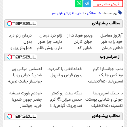
‌گزارش خطا در خبر
برچسب ها:
۱۱۵ سالگی
،
انسان
،
افزایش طول عمر
مطالب پیشنهادی
آرتروز مفاصل
ویدیو هولناک از
زانو درد درمان
درمان زانو درد
خود را به طور
جوان کارتن
داره… چرا هنوز
بدون
قطعی درمان
خوابی که
داری بهش ظلم
عمل،تزریق و
کنید!
میلیاردر شد.
می‌کنی؟
دارو
از سراسر وب
◗پرسش‌نامه◖
آموزش رایگان
(◂پرسش‌نامه)
بمب جوانساز! کرم
خداحافظی با کمردرد،
احساس میکنی پیر
بوتاکس جلبک
بدون قرص و آمپول
شدی؟ جوانی رو با
اسپیرولینا50%تخفیف
جوانساز جلبک تجربه
کن
با جلبک اسپیرولینا
دیگه سنت رو کمتر
خودتم باورت نمیشه
جوانی و شادابی پوستت
حدس میزنن😉 کرم
چقدر جوون شدی!
تضمینه50%تخفیف
ضدچروک گیاهی👈🏻
خرید جوانساز
45%تخفیف
اسپیرولینا با تخفیف
مطالب پیشنهادی
ویژه