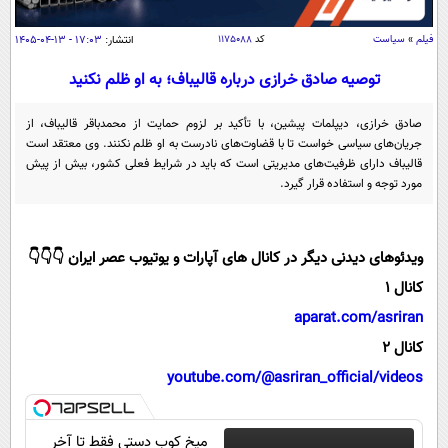
سیاسی
اقتصاد
فیلم
»
سیاست
کد
۱۱۷۵۰۸۸
انتشار:
۱۷:۰۳ - ۱۳-۰۴-۱۴۰۵
جامعه
اقتصادی
توصیه صادق خرازی درباره قالیباف؛ به او ظلم نکنید
ورزشی
اجتماعی
خودرو
صادق خرازی، دیپلمات پیشین، با تأکید بر لزوم حمایت از محمدباقر قالیباف، از
بین الملل
جریان‌های سیاسی خواست تا با قضاوت‌های نادرست به او ظلم نکنند. وی معتقد است
حوادث
قالیباف دارای ظرفیت‌های مدیریتی است که باید در شرایط فعلی کشور، بیش از پیش
فرهنگ و هنر
سیاست خارجی
سلامت
مورد توجه و استفاده قرار گیرد.
علم و دانش
یک برش دانایی
قرآن
فناوری و It
ویدئوهای دیدنی دیگر در کانال های آپارات و یوتیوب عصر ایران 👇👇👇
محیط زیست
گوناگون
علمی
کانال 1
سفر و تفریح
فیلم
سرگرمی
aparat.com/asriran
اخبار کریپتو
عصر ایران 2
کانال 2
اقتصاد
باشگاه مغز
youtube.com/@asriran_official/videos
آموزش زبان
خواندنی ها و دیدنی ها
ورزش
مجله تصویری سلاح
داستان کوتاه
سیاست
میخ کوب دستی فقط تا آخر