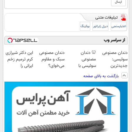
اعتبارسنجی
دیزل ژنراتور
بوکینگ
از سراسر وب
دندان مصنوعی
🦷 دندان
دندان مصنوعی
این دکتر شیرازی
سوئیسی:
مصنوعی
سبک و مقاوم
کرم ترمیم زخم
جدیدترین
سوئیسی با
می‌خوای؟
ایرانی را
فناوری اروپا،
تکنولوژی
پرداخت اقساطی
ساخت!!!
بازگشت به بالای صفحه
سبک و مقاوم |
دیجیتال |
هم داریم!😍 |
پرداخت قسطی
پرداخت در 4
📍تهران
قسط |📍 تهران