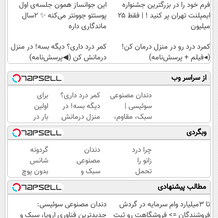
فرم خود را در بزرگترین جشنواره
این جوانساز همون جلسه‌ی اول
ایمپلنت تهران پر کنید ! | فقط ۲۵
پوستتو جوونتر می‌کنه ✨ 2سال
میلیون
ماندگاری داره
کمرد درد رو در منزل درمان کن!
کمر درد داری؟ دیگه بسه! در منزل
(◂فیلم + پرسش‌نامه)
درمانش کن (◀پرسش‌نامه)
از سراسر وب
دندان مصنوعی
کمر درد داری؟
برای
سوئیسی |
دیگه بسه! در
اولین
سبک، مقاوم،
منزل درمانش
بار در
طبیعی! ویزیت
کن
ایران
وبگردی
رایگان+پرداخت
(◀پرسش‌نامه)
🇮🇷
اقساطی😍
این
چرا درد
دندان
گردونه
دکتر
زانو را
مصنوعی
شانس
کرم
تحمل
سبک و
بدون پوچ
ترمیم
می‌کنی؟
مقاوم
|
مطالب پیشنهادی
کننده
خیلی
می‌خوای؟
بچرخونش
23
ساده
پرداخت
1000 دلار
تا 3میلیارد وام سرمایه در گردش
دندان مصنوعی سوئیسی:
روزه
درمنزل
اقساطی
تتر ببر!
فروشندگان => فروشگاهت رو ثبت
جدیدترین فناوری اروپا، سبک و