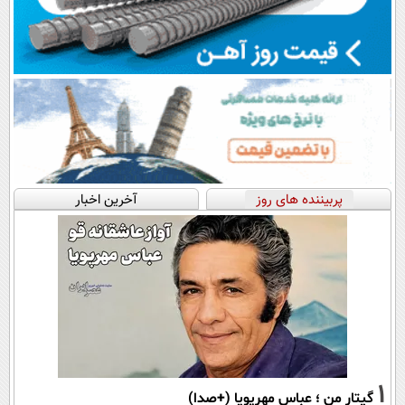
پربیننده های روز
آخرین اخبار
1
گیتار من ؛ عباس مهرپویا (+صدا)