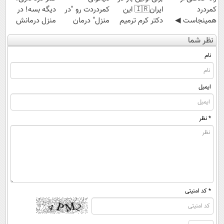
کمردرد
ایران🇮🇷 این
کمردردت رو "در
دیگه بسه! در
همینجاست ◀
دکتر کرم ترمیم
منزل" درمان
منزل درمانش
فقط کافیه فرم
کننده 23 روزه
کنی؟ (◂فیلم +
کن
نظر شما
رو پر کنی!
ساخت!
◂پرسش‌نامه)
(◀پرسش‌نامه)
نام
ایمیل
* نظر
* کد امنیتی