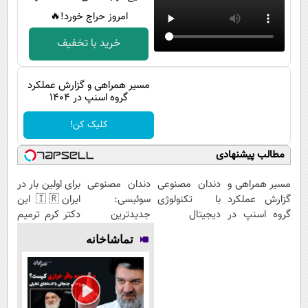
پیامک
سرگرمی
امروز حراج خورد!🔥
روانشناسی
فناوری
خرید با تخفیف
آشپزی
گوناگون
دانلود
حوادث
مسیر همراهی و گزارش عملکرد
گروه اسنپ در ۱۴۰۴
محیط زیست
کلیک کن!
سلامت
مطالب پیشنهادی
فرهنگی
مسیر همراهی و
دندان مصنوعی
دندان مصنوعی
برای اولین بار در
بین الملل
گزارش عملکرد
با تکنولوژی
سوئیسی:
ایران🇮🇷 این
اجتماعی
گروه اسنپ در
دیجیتال
جدیدترین
دکتر کرم ترمیم
۱۴۰۴
سوئیسی🇨🇭
فناوری اروپا،
کننده 23 روزه
حیات وحش
تماشاخانه
سبک و مقاوم |
ساخت!
پرداخت قسطی
سیاست خارجی