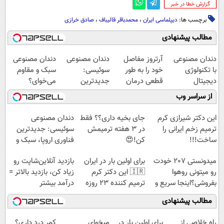
‌گزارش خطا در خبر
برچسب ها:
دیپلماسی ایران
،
محمدباقر قالیباف
،
صادق خرازی
مطالب پیشنهادی
دندان مصنوعی
آرتروز مفاصل
دندان مصنوعی
دندان مصنوعی
با تکنولوژی
خود را به طور
سوئیسی:
سبک و مقاوم
دیجیتال
قطعی درمان
جدیدترین
می‌خوای؟
سوئیسی🇨🇭
کنید!
فناوری اروپا،
پرداخت اقساطی
از سراسر وب
◗پرسش‌نامه◖
سبک و مقاوم |
هم داریم!😍 |
پرداخت قسطی
📍تهران
این دکتر شیرازی کرم
جای بخیه داری؟؟ فقط
دندان مصنوعی
ترمیم زخم ایرانی را
در 3 هفته ترمیمش
سوئیسی: جدیدترین
ساخت!!!
کن!😍
فناوری اروپا، سبک و
مقاوم | پرداخت
میدونستی 207 خودت
برای اولین بار در ایران
بازدید آنلاین‌شاپت رو
قسطی
رو میتونی روهوا
🇮🇷 این دکتر کرم
زیاد کن، بازدید بالاتر =
بفروشی؟اینجا سریع و
ترمیم کننده 23 روزه
درآمد بیشتر
راحت بفروش
ساخت!
مطالب پیشنهادی
‌راه خلاصی از
برای اولین بار در
میخوای
کمر درد داری؟