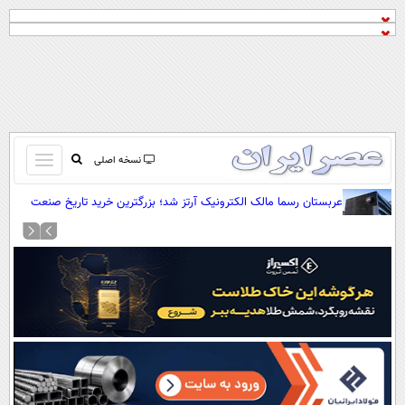
باز
نسخه اصلی
و
صفحه اول
عربستان رسما مالک الکترونیک آرتز شد؛ بزرگترین خرید تاریخ صنعت
بسته
بازی!
تماس با ما
کردن
آرشیو
منو
جستجو
نظرسنجی
آب و هوا
اوقات شرعی
پیوند ها
سواد زندگی