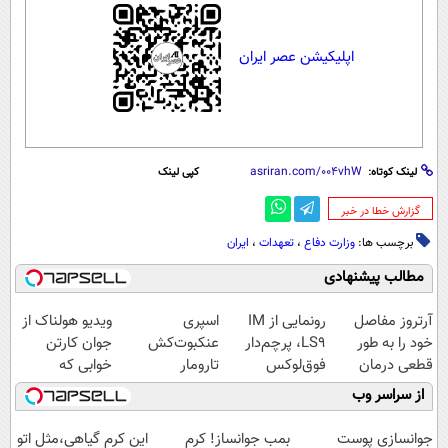
اپلیکیشن عصر ایران
لینک کوتاه:
کپی لینک
‌گزارش خطا در خبر
برچسب ها:
وزارت دفاع
،
تعهدات
،
ایران
مطالب پیشنهادی
آرتروز مفاصل
رونمایی از IM
اسپری
ویدیو هولناک از
خود را به طور
LS9، پرچم‌دار
عنکبوت‌‌کش
جوان کارتن
قطعی درمان
فوق‌لوکس
تارومار
خوابی که
کنید!
EREV وارد بازار
ازبین‌برنده انواع
میلیاردر شد.
از سراسر وب
◗پرسش‌نامه◖
ایران شد
عنکبوت
آموزش رایگان
جوانسازی پوست
بمب جوانساز! کرم
این کرم گیاهی،مثل اتو