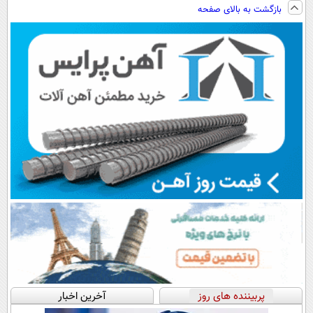
EREV در ایران
ویزیت
فناوری اروپا،
توسط نیکا موتور
بازگشت به بالای صفحه
رایگان+پرداخت
سبک و مقاوم |
رونمایی شد!
اقساطی😍
پرداخت قسطی
پربیننده های روز
آخرین اخبار