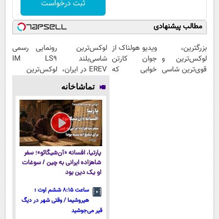
ثبت درخواست
مطالب پیشنهادی
بزرگترین،
ویدیو هولناک از
لوکس‌ترین
رونمایی رسمی
لوکس‌ترین و
جوان کارتن
شاسی‌بلند
IM LS9
قوی‌ترین شاسی
خوابی که
EREV در ایران،
لوکس‌ترین
بلند EREV در
میلیاردر شد.
توسط نیکا
EREV در ایران
تماشاخانه
در ایران رونمایی
آموزش رایگان
موتور رونمایی
شد
شد!
پارتیا، افسانه «آن‌شیگائو»؛ سفر
شاهزاده ایرانی به چین / سوغات
او یک دین بود
ساعت ۸:۱۵ ششم اوت ؛
هیروشیما / وقتی شهر در دیگ
قیر می‌جوشید