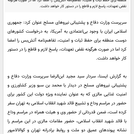
منطقه برای حفظ ثبات و امنیت، تفاهم‌نامه آتش‌بس را امضا کرد اما در صورت هرگونه
پیامک
سرگرمی
نقض تعهدات، پاسخ لازم و قاطع را در دستور کار خواهد داشت.
روانشناسی
فناوری
سرپرست وزارت دفاع و پشتیبانی نیروهای مسلح عنوان کرد: جمهوری
آشپزی
گوناگون
اسلامی ایران با وجود بی‌اعتمادی به آمریکا، به درخواست کشورهای
دانلود
حوادث
دوست منطقه برای حفظ ثبات و امنیت، تفاهم‌نامه آتش‌بس را امضا
محیط زیست
کرد اما در صورت هرگونه نقض تعهدات، پاسخ لازم و قاطع را در دستور
کار خواهد داشت.
سلامت
فرهنگی
به گزارش ایسنا، سردار سید مجید ابن‌الرضا سرپرست وزارت دفاع و
بین الملل
پشتیبانی نیروهای مسلح در دیدار با محمد بن سبو وزیر کشاورزی و
اجتماعی
امنیت غذایی مالزی که به عنوان نماینده ویژه دولت این کشور برای
حیات وحش
حضور در مراسم وداع و تشییع قائد شهید انقلاب اسلامی به تهران سفر
کرده است، ضمن قدردانی از حضور وی و هیئت همراه در مراسم وداع
سیاست خارجی
با قائد شهید انقلاب اسلامی، حضور مقامات مالزی در این مراسم را
نشانه پیوندهای عمیق دو ملت و روابط برادرانه تهران و کوالالامپور