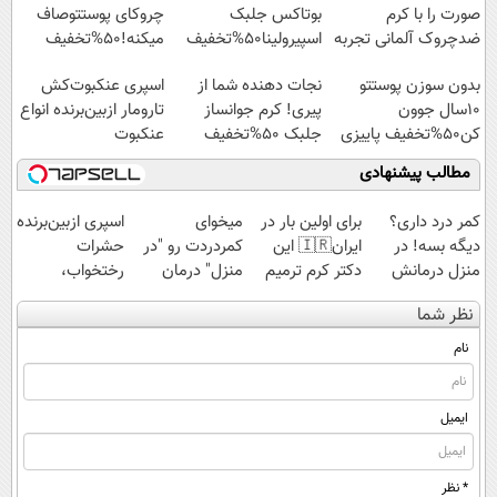
صورت را با کرم
بوتاکس جلبک
چروکای پوستتوصاف
ضدچروک آلمانی تجربه
اسپیرولینا50%تخفیف
میکنه!50%تخفیف
کنید!
بدون سوزن پوستتو
نجات دهنده شما از
اسپری عنکبوت‌‌کش
10سال جوون
پیری! کرم جوانساز
تارومار ازبین‌برنده انواع
کن50%تخفیف پاییزی
جلبک 50%تخفیف
عنکبوت
مطالب پیشنهادی
کمر درد داری؟
برای اولین بار در
میخوای
اسپری ازبین‌برنده
دیگه بسه! در
ایران🇮🇷 این
کمردردت رو "در
حشرات
منزل درمانش
دکتر کرم ترمیم
منزل" درمان
رختخواب،
کن
کننده 23 روزه
کنی؟ (◂فیلم +
مناسب برای
نظر شما
(◀پرسش‌نامه)
ساخت!
◂پرسش‌نامه)
مقابله با انواع
ساس
نام
ایمیل
* نظر