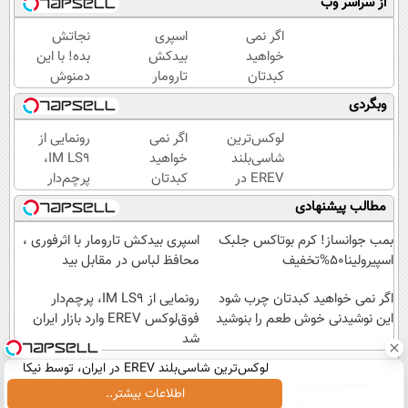
از سراسر وب
اگر نمی
اسپری
نجاتش
خواهید
بیدکش
بده! با این
کبدتان
تارومار
دمنوش
چرب
با
کبدتو
وبگردی
شود این
اثرفوری
پاکسازی
نوشیدنی
،
کن+ضمانت
لوکس‌ترین
اگر نمی
رونمایی از
خوش
محافظ
مرجوعی
شاسی‌بلند
خواهید
IM LS9،
طعم را
لباس
EREV در
کبدتان
پرچم‌دار
بنوشید
در
ایران،
چرب
فوق‌لوکس
مطالب پیشنهادی
مقابل
توسط نیکا
شود این
EREV
بید
موتور
نوشیدنی
وارد بازار
بمب جوانساز! کرم بوتاکس جلبک
اسپری بیدکش تارومار با اثرفوری ،
رونمایی
خوش
ایران شد
اسپیرولینا50%تخفیف
محافظ لباس در مقابل بید
شد!
طعم را
اگر نمی خواهید کبدتان چرب شود
بنوشید
رونمایی از IM LS9، پرچم‌دار
این نوشیدنی خوش طعم را بنوشید
فوق‌لوکس EREV وارد بازار ایران
شد
لوکس‌ترین شاسی‌بلند EREV در ایران، توسط نیکا
صفحه اول
فیلم
عصر ایران۲
درباره عصرایران
تماس با ما
آرشیو
جستجو
موتور رونمایی شد!
اطلاعات بیشتر..