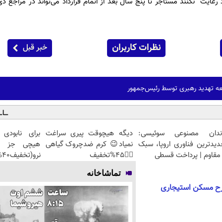
اد رعایت نکنند مستاجر تا پنج سال بعد از اتمام قرارداد می‌تواند در مراجع 
نظرات کاربران
خبر قبل
ه تهدید رهبری توسط رئیس‌جمهور
ندان مصنوعی سوئیسی:
دیگه هیچوقت پیری سراغت
برای نابودی
دیدترین فناوری اروپا، سبک
نمیاد😉 کرم ضدچروک گیاهی
هیچی جز جو
مقاوم | پرداخت قسطی
👈🏻45%تخفیف
نرو(تخفیف40%)
تماشاخانه
طرح مسکن استیجاری