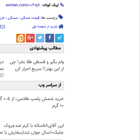
لینک کوتاه:
سکن
،
مسکن
،
قیمت مسکن
برچسب ها:
بازدید از صفحه اول
مطالب پیشنهادی
غت
وام بگیر و قسطی طلا بخر! چی
هی
از این بهتر!! سریع احراز کن
45%تخفیف
از سراسر وب
۰.۵ گرم تا
۱۰ گرم
این آقای58ساله با کرم ضدچروک
جلبک10سال جوان شد(سفارش با تخفیف)