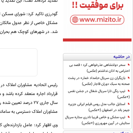
تمدید کرده‌اند گفت: این تمدید یا
شد. در شهرهای کوچک هم بحران اج
در حاشیه
سحر دولتشاهی عذرخواهی کرد ؛ قصد بی
احترامی به اذان نداشتم (عکس)
بازیگران زن سریال «بامداد خمار» در پشت
صحنه به سبک دوران قاجار (عکس)
رئیس اتحادیه مشاوران املاک در
تیپ رنگی تارا سریال شغال در جشن نفس
قرارداد اجاره منعقد کرده باشد و
(+عکس)
سال جاری ۲۷ درصد تعیی
استایل جالب مدل روس فیلم ایرانی جزیره
جیمز باند در اصفهان (+عکس)
مشاوران املاک دسترسی به سامانه‌ها
تیپ مشکی و خاص فریبا نادری ستاره سریال
ستایش در آیین مهرورزی (+عکس)
وی اظهار کرد: عامل بازدارنده‌ای