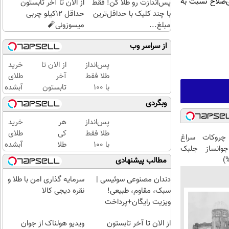
ذی‌صلاح نسبت به
پس‌اندازت رو طلا کن! فقط
از الان تا آخر تابستون
با چند کلیک با حداقل‌ترین
حداقل 12کیلو چربی
مبلغ...
میسوزونی🧨
از سراسر وب
پس‌انداز
از الان تا
خرید
طلا فقط
آخر
طلای
با ۱۰۰
تابستون
آبشده
هزارتومان
حداقل
حتی با
وبگردی
(امن و
12کیلو
۱۰۰هزارتومان
راحت)
چربی
پس‌انداز
هر
خرید
میسوزونی
طلا فقط
کی
طلای
 چروکات سراغ
🧨
با ۱۰۰
طلا
آبشده
انساز جلبک
هزارتومان
داره،
حتی با
مطالب پیشنهادی
(امن و
غم
۱۰۰هزارتومان
راحت)
نداره!
دندان مصنوعی سوئیسی |
سرمایه گذاری امن با طلا و
😊💎
سبک، مقاوم، طبیعی!
نقره دیجی کالا
(خرید
ویزیت رایگان+پرداخت
طلا با
اقساطی😍
از الان تا آخر تابستون
چند
ویدیو هولناک از جوان