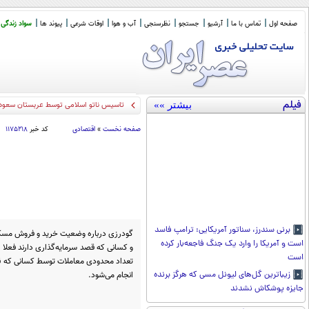
صفحه اول
تماس با ما
آرشیو
جستجو
نظرسنجی
آب و هوا
اوقات شرعی
پیوند ها
سواد زندگی
فیلم
بیشتر »»
تاسیس ناتو اسلامی توسط عربستان سعودی
صفحه نخست
»
اقتصادی
کد خبر
۱۱۷۵۲۱۸
برنی سندرز، سناتور آمریکایی: ترامپ فاسد
گودرزی درباره وضعیت خرید و فروش مسکن
است و آمریکا را وارد یک جنگ فاجعه‌بار کرده
و کسانی که قصد سرمایه‌گذاری دارند فعلا 
است
تعداد محدودی معاملات توسط کسانی که ق
انجام می‌شود.
زیباترین گل‌های لیونل مسی که هرگز برنده
جایزه پوشکاش نشدند