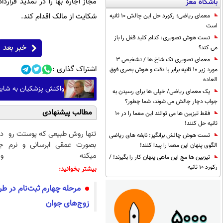
مجاز اجاره بها را در تمدید قرارد
باشگاه مغز
شکایت از مالک اقدام کند.
معمای ریاضی؛ رکورد حل این چالش 10 ثانیه
است
تست هوش تصویری: کدام کلید قفل را باز
خبر بعد
می کند؟
معمای تصویری تک شاخ ها / تشخیص 3
اشتراک گذاری :
مورد زیر 10 ثانیه برابر با دقت و هوش بصری فوق
العاده
واکنش پزشکیان به شایع
یک معمای ریاضی/ خیلی ها برای رسیدن به
جواب دچار چالش می شوند، شما چطور؟
مطالب پیشنهادی
فقط تیزبین ها می توانند این معما را در 10
ثانیه حل کنند!
تنها روش طبیعی که پوستت رو
د
تست هوش چالش برانگیز: نابغه های ریاضی
بصورت عمقی ابرسانی و نرم
ج
الگوی پنهان این معما را پیدا کنند!
میکنه
و 
تیزبین ها مچ این ماهی پنهان کار را بگیرند! /
رکورد 10 ثانیه
بیشتر بخوانید:
مرحله چهارم ثبت‌نام در 
زوج‌های جوان