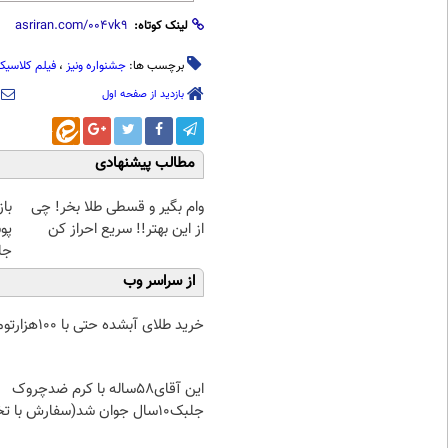
لینک کوتاه:
برچسب ها:
جشنواره ونیز
،
فیلم کلاسیک
بازدید از صفحه اول
مطالب پیشنهادی
وام بگیر و قسطی طلا بخر! چی
با
از این بهتر!! سریع احراز کن
پو
جلبک(
از سراسر وب
خرید طلای آبشده حتی با ۱۰۰هزارتومان
این آقای58ساله با کرم ضدچروک
جلبک10سال جوان شد(سفارش با تخفیف)