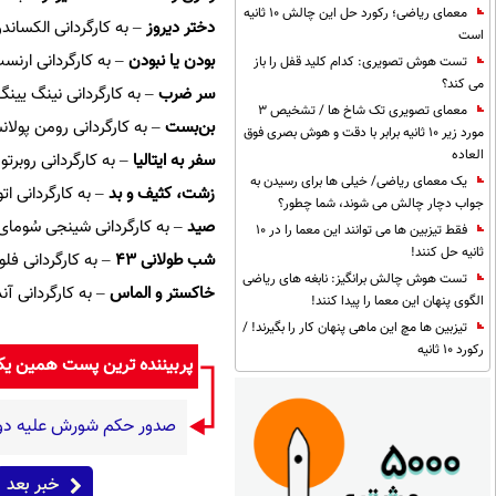
معمای ریاضی؛ رکورد حل این چالش 10 ثانیه
دختر دیروز
– به کارگردانی الکساندر کلوگه (آلمان، ۶
است
بودن یا نبودن
– به کارگردانی ارنست لوبیچ (ایال
تست هوش تصویری: کدام کلید قفل را باز
می کند؟
سر ضرب
– به کارگردانی نینگ یینگ (چین، ۱۹۹۵، ۱۰۱
معمای تصویری تک شاخ ها / تشخیص 3
بن‌بست
– به کارگردانی رومن پولانسکی (بریتانیا، ۱۹۶۶
مورد زیر 10 ثانیه برابر با دقت و هوش بصری فوق
العاده
سفر به ایتالیا
– به کارگردانی روبرتو روسلینی (ایت
یک معمای ریاضی/ خیلی ها برای رسیدن به
زشت، کثیف و بد
– به کارگردانی اتوره اسکولا (ا
جواب دچار چالش می شوند، شما چطور؟
صید
– به کارگردانی شینجی سُومای (ژاپن، ۱۹۸۳، ۱۴۰ د
فقط تیزبین ها می توانند این معما را در 10
ثانیه حل کنند!
شب طولانی ۴۳
– به کارگردانی فلورستانو وانچینی
تست هوش چالش برانگیز: نابغه های ریاضی
خاکستر و الماس
– به کارگردانی آندری وایدا (لهس
الگوی پنهان این معما را پیدا کنند!
تیزبین ها مچ این ماهی پنهان کار را بگیرند! /
رکورد 10 ثانیه
پربیننده ترین پست همین ی
صدور حکم شورش علیه دول
خبر بعد