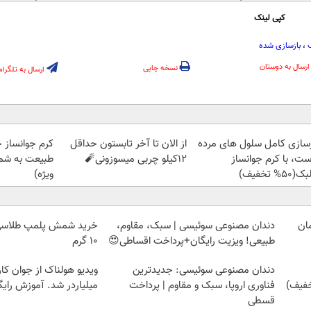
کپی لینک
،
بازسازی شده
ارسال به دوستان
نسخه چاپی
ارسال به تلگرام
زسازی کامل سلول های مرده
از الان تا آخر تابستون حداقل
کرم جوانساز 
ست، با کرم جوانساز
12کیلو چربی میسوزونی🧨
طبیعت به شما
50% تخفیف)
ویژه)
دندان مصنوعی سوئیسی | سبک، مقاوم،
طبیعی! ویزیت رایگان+پرداخت اقساطی😍
۱۰ گرم
دندان مصنوعی سوئیسی: جدیدترین
ویدیو هولناک از جوان کا
فناوری اروپا، سبک و مقاوم | پرداخت
میلیاردر شد. آموزش رایگ
قسطی