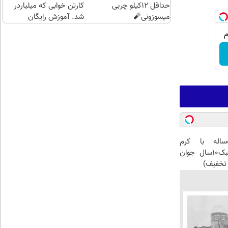
حداقل 12کیلو چربی
کارتن خوابی که میلیاردر
میسوزونی🧨
شد. آموزش رایگان
این آقای58ساله با کرم
ضدچروک جلبک10سال جوان
تخفیف)