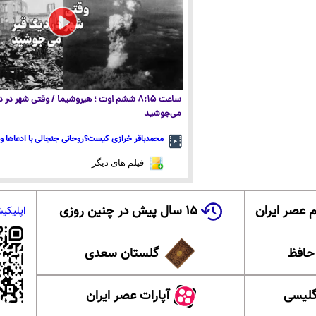
ساعت ۸:۱۵ ششم اوت ؛ هیروشیما / وقتی شهر در
می‌جوشید
محمدباقر خرازی کیست؟روحانی جنجالی با ادعاها و 
فیلم های دیگر
 عصر ایران
۱۵ سال پیش در چنین روزی
اپلیکی
 حافظ
گلستان سعدی
گلیسی
آپارات عصر ایران