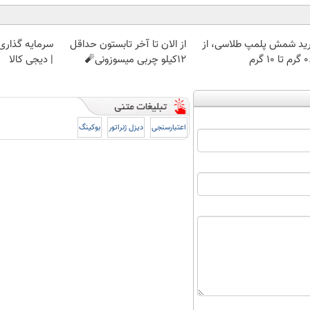
ید شمش پلمپ طلاسی، از
از الان تا آخر تابستون حداقل
سرمایه گذاری ا
 ۱۰ گرم
12کیلو چربی میسوزونی🧨
| دیجی کالا
اعتبارسنجی
دیزل ژنراتور
بوکینگ