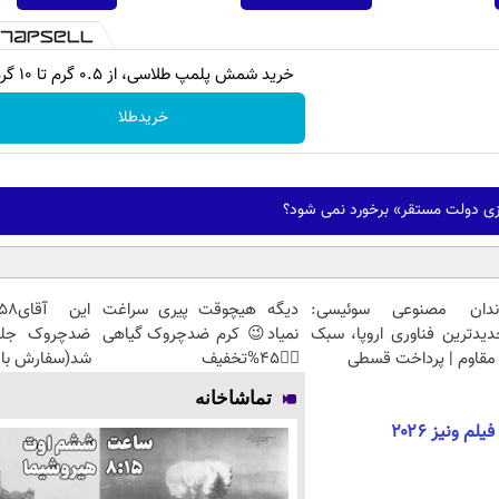
خرید شمش پلمپ طلاسی، از ۰.۵ گرم تا ۱۰ گرم
خریدطلا
دازی دولت مستقر» برخورد نمی شود؟
ندان مصنوعی سوئیسی:
دیگه هیچوقت پیری سراغت
دیدترین فناوری اروپا، سبک
نمیاد😉 کرم ضدچروک گیاهی
مقاوم | پرداخت قسطی
👈🏻45%تخفیف
شد(سفارش با 
تماشاخانه
م ونیز ۲۰۲۶