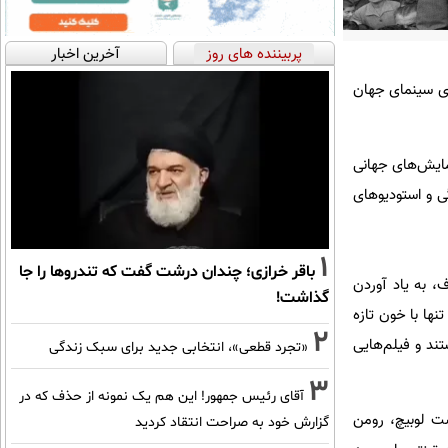
پربیننده های روز
آخرین اخبار
ازسازی شده از شاهکارهای سینمای جهان
مایش‌های جهانی
 و استودیوهای
1
باقر خرازی؛ چندان درشت گفت که تندروها را جا
، به یاد آوردن
گذاشت!
ها با خون تازه
2
ند و فیلم‌هایی
«تجرد قطعی»، انتخابی جدید برای سبک زندگی
3
آقای رئیس جمهور! این هم یک نمونه از حذف که در
ت لوبیچ، رومن
گزارش خود به صراحت انتقاد کردید