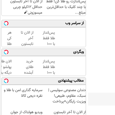
پس‌اندازت رو طلا کن! فقط
از الان تا آخر تابستون
با چند کلیک با حداقل‌ترین
حداقل 12کیلو چربی
مبلغ...
میسوزونی🧨
از سراسر وب
پس‌انداز
از الان تا
هر
طلا فقط
آخر
کی
با ۱۰۰
تابستون
طلا
هزارتومان
حداقل
داره،
وبگردی
(امن و
12کیلو
غم
راحت)
چربی
نداره!
پس‌انداز
خرید
الان طلا
میسوزونی
😊💎
طلا فقط
طلای
🧨
(خرید
با ۱۰۰
آبشده
دیگه بده
طلا با
هزارتومان
حتی با
سرمایه‌گ
مطالب پیشنهادی
چند
(امن و
۱۰۰هزارتومان
طلا با ا
کلیک)
راحت)
بی‌بهره
دندان مصنوعی سوئیسی |
سرمایه گذاری امن با طلا و
سبک، مقاوم، طبیعی!
نقره دیجی کالا
ویزیت رایگان+پرداخت
اقساطی😍
از الان تا آخر تابستون
ویدیو هولناک از جوان