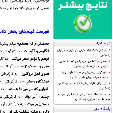
پولانسکی، روبرتو روسلینی، اتوره
عنوان فیلم پیش‌افتتاحیه این بخ
فهرست فیلم‌های بخش کلاسیک ج
در حاشیه
«همینی‌ام که هستم»
فیلم پیش‌افتتاحیه
استایل شیک لیندا کیانی در اکران ماه پنهان
انگلیسی، آگوست
– به کارگردانی دو بنگال (هند
(+عکس)
توهم با تراموا سفر می‌کند
– به کارگردانی
سحر دولتشاهی عذرخواهی کرد ؛ قصد بی
مینی و موسکویتز
– به کارگردانی جان کاسا
احترامی به اذان نداشتم (عکس)
بازیگران زن سریال «بامداد خمار» در پشت
عموی اهل بروکلین
– به کارگردانی دانیله چ
صحنه به سبک دوران قاجار (عکس)
فرشتگان وحشی
– به کارگردانی راجر کورمن 
تیپ رنگی تارا سریال شغال در جشن نفس
آنهایی که سر میز ۱۰ هستند
– به کارگ
(+عکس)
استایل جالب مدل روس فیلم ایرانی جزیره
چشمان آبی یونتا
– به کارگردانی فلورا گومز 
جیمز باند در اصفهان (+عکس)
داستان وو ویت
– به کارگردانی آن هویی (هنگ‌
باشگاه مغز
والری و هفته شگفت‌انگیز او
– به کارگ