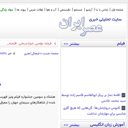
صفحه اول
تماس با ما
آرشیو
جستجو
نظرسنجی
آب و هوا
اوقات شرعی
پیوند ها
سواد زندگی
فیلم
بیشتر »»
فرشاد مؤمنی: شوک‌درمانی، اقتصاد ایران ر
صفحه نخست
»
فرهنگی/هنری
کد خبر
۱۷۵۲۸۱
ش
اقامه نماز بر پیکر ابوالقاسم قاسم زاده توسط
سید محمد خاتمی
شده از شاهکارهای سینمای جهان را معرفی
کابوس دروازه‌بان‌ها؛ گل‌هایی که هیچ گلری
شانسی برای مهارشان نداشت
آموزش زبان انگلیسی
بیشتر »»