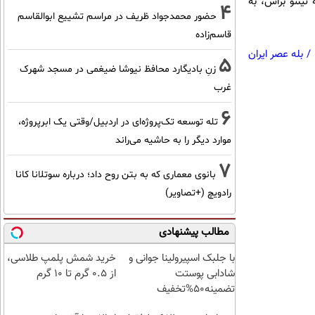
تینتو براس، به
4
حضور محمدجواد ظریف در مراسم تشییع ابوالقاسم
قاسم‌زاده
/
بله عصر ایران
5
زنِ بادیگارد محافظ نیوشا ضیغمی در مسجد شهرک
غرب
6
تله توسعه تک‌پروژه‌ای در اردبیل/وقتی یک ابرپروژه،
موارد دیگر را به حاشیه می‌راند
7
بانوی معماری که به بتن روح داد؛ درباره سوتلانا کانا
رادویچ (+تصاویر)
مطالب پیشنهادی
با جلبک اسپیرولینا جوانی و
خرید شمش پلمپ طلاسی،
شادابی پوستت
از ۰.۵ گرم تا ۱۰ گرم
تضمینه50%تخفیف