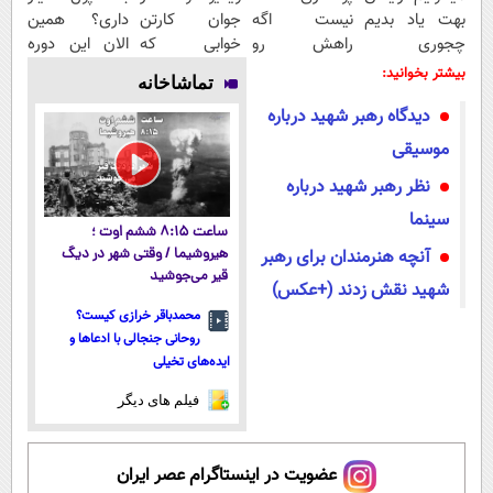
بهت یاد بدیم
نیست اگه
جوان کارتن
داری؟ همین
چجوری
راهش رو
خوابی که
الان این دوره
پولدارشی! باور
بدونی! " دوره
میلیاردر شد.
رایگان رو شرکت
بیشتر بخوانید:
تماشاخانه
نداری امتحانش
رایگان "
آموزش رایگان
کن تا دیر
دیدگاه رهبر شهید درباره
مجانیه
نشده!
موسیقی
نظر رهبر شهید درباره
سینما
ساعت ۸:۱۵ ششم اوت ؛
آنچه هنرمندان برای رهبر
هیروشیما / وقتی شهر در دیگ
قیر می‌جوشید
شهید نقش زدند (+عکس)
محمدباقر خرازی کیست؟
روحانی جنجالی با ادعاها و
ایده‌های تخیلی
فیلم های دیگر
عضویت در اینستاگرام عصر ایران