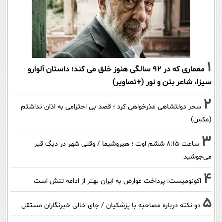
1
معماری که در 92 سالگی هنوز خلق می کند؛ داستان آلوارو
سیزا، شاعر بتن و نور (+تصاویر)
2
سحر دولتشاهی عذرخواهی کرد ؛ قصد بی احترامی به اذان نداشتم
(عکس)
3
ساعت ۸:۱۵ ششم اوت ؛ هیروشیما / وقتی شهر در دیگ قیر
می‌جوشید
4
اکونومیست: پرداخت عوارض به ایران بهتر از ادامه تنش است
5
دو نکته درباره مصاحبه با پزشکیان / جای خالی خبرنگاران مستقل