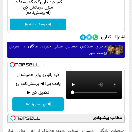
کمر درد داری؟ دیگه بسه! در
منزل درمانش کن
(◀پرسش‌نامه)
◀ پرسش‌نامه ▶
اشتراک گذاری :
ماجرای سکانس حساس سیلی خوردن مژگان در سریال
پوست شیر
درد زانو رو برای همیشه از
یادت ببر! ◀ پرسش‌نامه رو
تکمیل کن ▶
◀ پرسش‌نامه
مطالب پیشنهادی
میخوایم رایگان
پولسازی سخت
ویدیو هولناک از
به پول نیاز