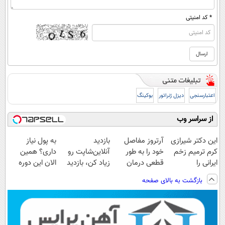
* کد امنیتی
اعتبارسنجی
دیزل ژنراتور
بوکینگ
از سراسر وب
این دکتر شیرازی
آرتروز مفاصل
بازدید
به پول نیاز
کرم ترمیم زخم
خود را به طور
آنلاین‌شاپت رو
داری؟ همین
ایرانی را
قطعی درمان
زیاد کن، بازدید
الان این دوره
ساخت!!!
کنید!
بالاتر = درآمد
رایگان رو شرکت
بازگشت به بالای صفحه
◗پرسش‌نامه◖
بیشتر
کن تا دیر نشده!