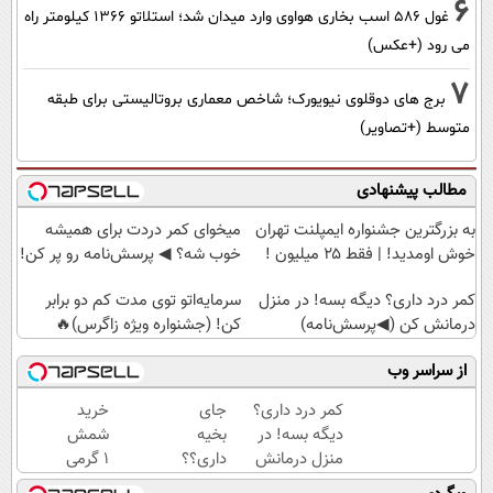
6
غول 586 اسب بخاری هواوی وارد میدان شد؛ استلاتو 1366 کیلومتر راه
می رود (+عکس)
7
برج های دوقلوی نیویورک؛ شاخص معماری بروتالیستی برای طبقه
متوسط (+تصاویر)
مطالب پیشنهادی
به بزرگترین جشنواره ایمپلنت تهران
میخوای کمر دردت برای همیشه
خوش اومدید! | فقط ۲۵ میلیون !
خوب شه؟ ◀ پرسش‌نامه رو پر کن!
کمر درد داری؟ دیگه بسه! در منزل
سرمایه‌اتو توی مدت کم دو برابر
درمانش کن (◀پرسش‌نامه)
کن! (جشنواره ویژه زاگرس)🔥
از سراسر وب
کمر درد داری؟
جای
خرید
دیگه بسه! در
بخیه
شمش
منزل درمانش
داری؟؟
1 گرمی
کن
فقط در
از