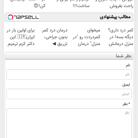
راحت بفروش
ساخت!!!
کن!😍
مطالب پیشنهادی
کمر درد داری؟
میخوای
درمان درد کمر
برای اولین بار در
دیگه بسه! در
کمردردت رو "در
بدون جراحی،
ایران🇮🇷 این
منزل درمانش
منزل" درمان
تزریق ◀
دکتر کرم ترمیم
کن
کنی؟ (◂فیلم +
پرسش‌نامه رو پر
کننده 23 روزه
نظر شما
(◀پرسش‌نامه)
◂پرسش‌نامه)
کن ▶
ساخت!
نام
ایمیل
* نظر