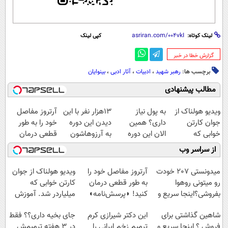
لینک کوتاه:
کپی لینک
‌گزارش خطا در خبر
برچسب ها:
رهبر شهید
،
ادبیات
،
آثار ادبی
،
بینوایان
مطالب پیشنهادی
ویدیو هولناک از
به پول نیاز
13هزار نفر با این
آرتروز مفاصل
جوان کارتن
داری؟ همین
دیدن این دوره
خود را به طور
خوابی که
الان این دوره
به آرزوهاشون
قطعی درمان
میلیاردر شد.
رایگان رو شرکت
رسیدن | ثبت‌‌نام
کنید!
از سراسر وب
آموزش رایگان
کن تا دیر نشده!
رایگان
◗پرسش‌نامه◖
میدونستی 207 خودت
آرتروز مفاصل خود را
ویدیو هولناک از جوان
رو میتونی روهوا
به طور قطعی درمان
کارتن خوابی که
بفروشی؟اینجا سریع و
کنید! ◗پرسش‌نامه◖
میلیاردر شد. آموزش
راحت بفروش
رایگان
شاهین گذاشتی برای
این دکتر شیرازی کرم
جای بخیه داری؟؟ فقط
فروش ؟ اینجا سریع و
ترمیم زخم ایرانی را
در 3 هفته ترمیمش