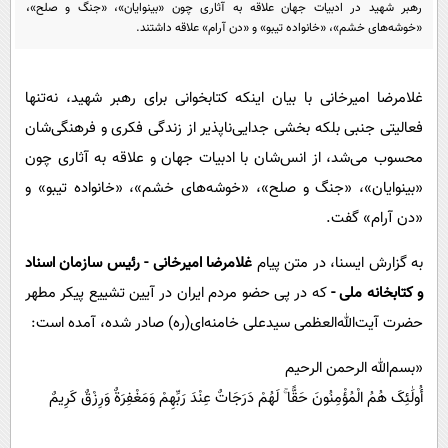
پیامک
رهبر شهید در ادبیات جهان علاقه به آثاری چون «بینوایان»، «جنگ و صلح»،
سرگرمی
«خوشه‌های خشم»، «خانواده تیبو» و «دن آرام» علاقه داشتند.
روانشناسی
فناوری
آشپزی
گوناگون
غلامرضا امیرخانی با بیان اینکه کتابخوانی برای رهبر شهید، نه‌تنها
دانلود
حوادث
فعالیتی جنبی بلکه بخشی جدایی‌ناپذیر از زندگی فکری و فرهنگی‌شان
محسوب می‌شد، از انس‌شان با ادبیات جهان و علاقه به آثاری چون
محیط زیست
«بینوایان»، «جنگ و صلح»، «خوشه‌های خشم»، «خانواده تیبو» و
سلامت
«دن آرام» گفت.
فرهنگی
به گزارش ایسنا، در متن پیام
غلامرضا امیرخانی - رئیس سازمان اسناد
بین الملل
و کتابخانه ملی -
که در پی حضو مردم ایران در آیین تشییع پیکر مطهر
اجتماعی
حضرت آیت‌الله‌العظمی سیدعلی خامنه‌ای(ره) صادر شده، آمده است:
حیات وحش
«بسم‌الله الرحمن الرحیم
سیاست خارجی
أُولَٰئِکَ هُمُ الْمُؤْمِنُونَ حَقًّا ۚ لَهُمْ دَرَجَاتٌ عِنْدَ رَبِّهِمْ وَمَغْفِرَةٌ وَرِزْقٌ کَرِیمٌ