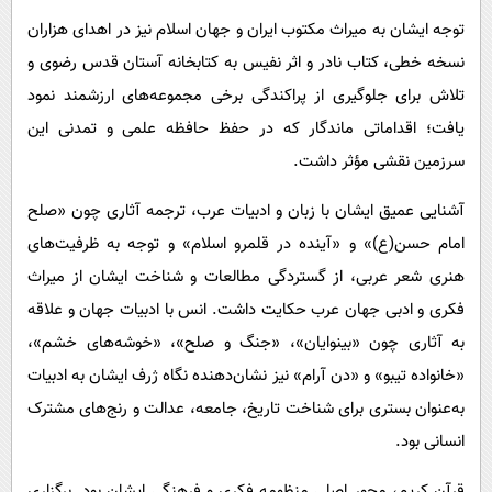
توجه ایشان به میراث مکتوب ایران و جهان اسلام نیز در اهدای هزاران
نسخه خطی، کتاب نادر و اثر نفیس به کتابخانه آستان قدس رضوی و
تلاش برای جلوگیری از پراکندگی برخی مجموعه‌های ارزشمند نمود
یافت؛ اقداماتی ماندگار که در حفظ حافظه علمی و تمدنی این
سرزمین نقشی مؤثر داشت.
آشنایی عمیق ایشان با زبان و ادبیات عرب، ترجمه آثاری چون «صلح
امام حسن(ع)» و «آینده در قلمرو اسلام» و توجه به ظرفیت‌های
هنری شعر عربی، از گستردگی مطالعات و شناخت ایشان از میراث
فکری و ادبی جهان عرب حکایت داشت. انس با ادبیات جهان و علاقه
به آثاری چون «بینوایان»، «جنگ و صلح»، «خوشه‌های خشم»،
«خانواده تیبو» و «دن آرام» نیز نشان‌دهنده نگاه ژرف ایشان به ادبیات
به‌عنوان بستری برای شناخت تاریخ، جامعه، عدالت و رنج‌های مشترک
انسانی بود.
قرآن کریم، محور اصلی منظومه فکری و فرهنگی ایشان بود. برگزاری