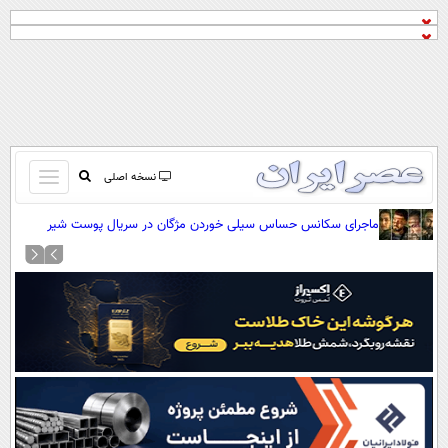
باز
نسخه اصلی
و
صفحه اول
ماجرای سکانس حساس سیلی خوردن مژگان در سریال پوست شیر
بسته
تماس با ما
کردن
آرشیو
منو
جستجو
نظرسنجی
آب و هوا
اوقات شرعی
پیوند ها
سواد زندگی