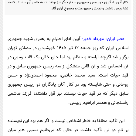
پیامک
کنار آنان یادگاران دو رییس جمهوری سابق دیگر نیز بودند. نه به خاطر آن سه نفر که به
سرگرمی
نشان‌پاس داشت و نمایش جمهوریت و مجموع آرای آنان
روانشناسی
فناوری
آشپزی
گوناگون
دانلود
حوادث
عصر ایران؛ مهرداد خدیر-
آیین ادای احترام به رهبری شهید جمهوری
اسلامی ایران که روز جمعه 12 تیر 1405 خورشیدی در مصلای تهران
محیط زیست
برگزار شد اگرچه آراسته و منظم بود اما جای خالی یک قاب رسمی در
سلامت
آن احساس شد و آن قابی متشکل از سه رییس جمهوری سابق و در
فرهنگی
قید حیات است: سید محمد خاتمی، محمود احمدی‌نژاد و حسن
بین الملل
روحانی و حتی شایسته بود در کنار آنان یادگاران دو رییس جمهوری
سابق دیگر که در قید حیات نیستند نیز قرار داشتند: فرزند هاشمی
اجتماعی
رفسنجانی و همسر ابراهیم رییسی.
حیات وحش
سیاست خارجی
این تأکید مطلقا به خاطر اشخاص نیست و اگر هم بود این نویسنده
بر نام دو تن تأکید داشت در حالی که می‌دانیم نسبتی هم میان