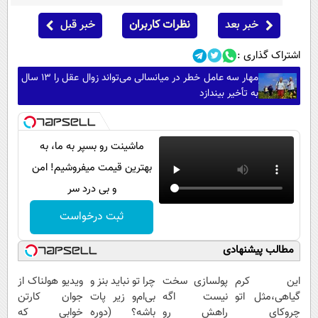
خبر بعد
نظرات کاربران
خبر قبل
اشتراک گذاری :
مهار سه عامل خطر در میانسالی می‌تواند زوال عقل را ۱۳ سال
به تأخیر بیندازد
ماشینت رو بسپر به ما، به
بهترین قیمت میفروشیم! امن
و بی درد سر
ثبت درخواست
مطالب پیشنهادی
این کرم
پولسازی سخت
چرا تو نباید بنز و
ویدیو هولناک از
گیاهی،مثل اتو
نیست اگه
بی‌ام‌و زیر پات
جوان کارتن
چروکای
راهش رو
باشه؟ (دوره
خوابی که