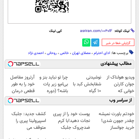
لینک کوتاه:
کپی لینک
‌گزارش خطا در خبر
برچسب ها:
ادای احترام
،
مصلای تهران
،
خاتمی
،
روحانی
،
احمدی نژاد
مطالب پیشنهادی
ویدیو هولناک از
نوشیدنی
چرا تو نباید بنز و
آرتروز مفاصل
جوان کارتن
شفابخش کبد با
بی‌ام‌و زیر پات
خود را به طور
خوابی که
10 گیاه
باشه؟ (دوره
قطعی درمان
میلیاردر شد.
موثر(تخفیف تا
رایگان درآمد
کنید!
از سراسر وب
آموزش رایگان
امشب)
میلیاردی)
◗پرسش‌نامه◖
خودتم باورت نمیشه
پوست خود را از پیری
کشف جدید: جلبک
چقدر جوون شدی!
نجات دهید!با کرم
اسپیرولینا پیری را
خرید جوانساز
ضدچروک جلبک
متوقف می
اسپیرولینا با تخفیف
کند50%تخفیف