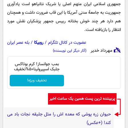
جمهوری اسلامی ایران متهم اصلی یا شریک نتانیاهو است یادآوری
جمهوریت به جامعۀ مدنی آمریکا با این قاب ضرورت داشت و همچنان
هم دارد هر چند خوش بختانه رییس جمهور پزشکیان نقش مورد
انتظار را بازیافته است.
عضویت در کانال تلگرام
/
روبیکا
/
بله عصر ایران
مهرداد خدیر
(آثار دیگر این نویسنده)
بمب جوانساز! کرم بوتاکس
جلبک اسپیرولینا50%تخفیف
تخفیف ویژه!
پربیننده ترین پست همین یک ساعت اخیر
حیوان زره پوشی که معده اش را مثل جلیقه نجات باد می
کند! (+عکس)