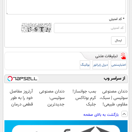
* کد امنیتی
اعتبارسنجی
دیزل ژنراتور
بوکینگ
از سراسر وب
دندان مصنوعی
بمب جوانساز!
دندان مصنوعی
آرتروز مفاصل
سوئیسی | سبک،
کرم بوتاکس
سوئیسی:
خود را به طور
مقاوم، طبیعی!
جلبک
جدیدترین
قطعی درمان
ویزیت
اسپیرولینا50%تخفیف
فناوری اروپا،
کنید!
بازگشت به بالای صفحه
رایگان+پرداخت
سبک و مقاوم |
◗پرسش‌نامه◖
اقساطی😍
پرداخت قسطی