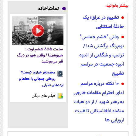
پوستتوصاف
بدونی! " دوره
رایگان درآمد
میلیاردر شد.
بیشتر بخوانید:
تماشاخانه
میکنه!50%تخفیف
رایگان "
میلیاردی)
آموزش رایگان
تشییع در عراق؛ یک
حادثۀ استثنایی
وقتی "خشم حماسی"
بوم‌رنگ برگشتی شد!/
ساعت ۸:۱۵ ششم اوت ؛
ترامپ و شگفتی از اندوه
هیروشیما / وقتی شهر در دیگ
قیر می‌جوشید
انبوه جمعیت در مراسم
تشییع
محمدباقر خرازی کیست؟
روحانی جنجالی با ادعاها و
10 نکته درباره مراسم
ایده‌های تخیلی
ادای احترام مقامات خارجی
فیلم های دیگر
به رهبر شهید / از دو هیات
متضاد افغانستانی تا غیبت
اروپایی ها