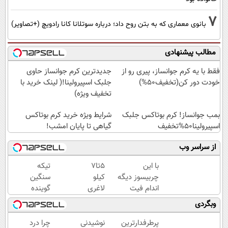
7
بانوی معماری که به بتن روح داد؛ درباره سوتلانا کانا رادویچ (+تصاویر)
مطالب پیشنهادی
فقط با یه کرم جوانساز، پیری رو از
جدیدترین کرم جوانساز حاوی
خودت دور کن(تخفیف50%)
جلبک اسپیرولینا!( لینک خرید با
تخفیف ویژه)
بمب جوانساز! کرم بوتاکس جلبک
شرایط ویژه خرید کرم بوتاکس
اسپیرولینا50%تخفیف
گیاهی تا پایان امشب!
از سراسر وب
با این
5تا7
تیکه
چربیسوز دیگه
کیلو
سنگین
اندام فیت
لاغری
گوینده
آرزو
در هر
سابق
وبگردی
نیست(تخفیف
ماه با
خبر به
تا امشب)
این
چاقی
پرطرفدارترین
نوشیدنی
چرا درد