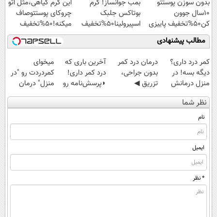
بدون سوزن پوستتو
بمب جوانساز! کرم
این کرم گیاهی،مثل اتو
ویژه
10سال جوون
بوتاکس جلبک
چروکای پوستتوصاف
کن50%تخفیف پاییزی
اسپیرولینا50%تخفیف
میکنه!50%تخفیف
مطالب پیشنهادی
کمر درد داری؟
درمان درد کمر
آخرین باری که
میخوای
دیگه بسه! در
بدون جراحی،
درد کمر داری!
کمردردت رو "در
منزل درمانش
تزریق ◀
◗پرسش‌نامه رو
منزل" درمان
کن
پرسش‌نامه رو پر
پر کن◖
کنی؟ (◂فیلم +
نظر شما
(◀پرسش‌نامه)
کن ▶
◂پرسش‌نامه)
نام
ایمیل
* نظر