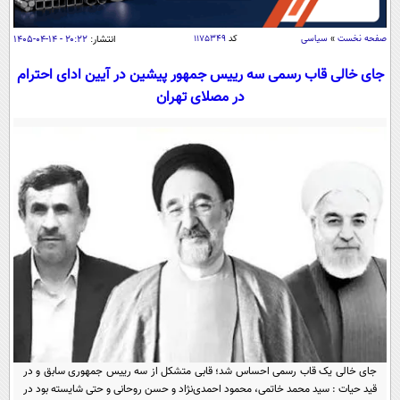
سیاسی
اقتصاد
صفحه نخست
»
سیاسی
کد
۱۱۷۵۳۴۹
انتشار:
۲۰:۲۲ - ۱۴-۰۴-۱۴۰۵
جامعه
اقتصادی
جای خالی قاب رسمی سه رییس جمهور پیشین در آیین ادای احترام
در مصلای تهران
ورزشی
اجتماعی
خودرو
بین الملل
حوادث
فرهنگ و هنر
سیاست خارجی
سلامت
علم و دانش
یک برش دانایی
قرآن
فناوری و It
محیط زیست
گوناگون
علمی
سفر و تفریح
فیلم
سرگرمی
اخبار کریپتو
عصر ایران 2
اقتصاد
باشگاه مغز
آموزش زبان
خواندنی ها و دیدنی ها
ورزش
مجله تصویری سلاح
جای خالی یک قاب رسمی احساس شد؛ قابی متشکل از سه رییس جمهوری سابق و در
داستان کوتاه
سیاست
قید حیات : سید محمد خاتمی، محمود احمدی‌نژاد و حسن روحانی و حتی شایسته بود در