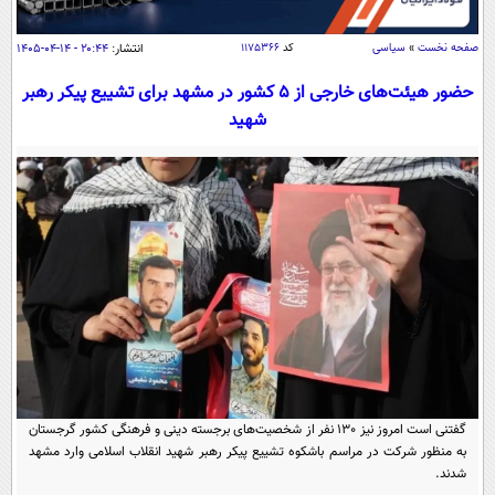
سیاسی
اقتصاد
صفحه نخست
»
سیاسی
کد
۱۱۷۵۳۶۶
انتشار:
۲۰:۴۴ - ۱۴-۰۴-۱۴۰۵
جامعه
اقتصادی
حضور هیئت‌‌های خارجی از 5 کشور در مشهد برای تشییع پیکر رهبر
شهید
ورزشی
اجتماعی
خودرو
بین الملل
حوادث
فرهنگ و هنر
سیاست خارجی
سلامت
علم و دانش
یک برش دانایی
قرآن
فناوری و It
محیط زیست
گوناگون
علمی
سفر و تفریح
فیلم
سرگرمی
اخبار کریپتو
عصر ایران 2
اقتصاد
باشگاه مغز
آموزش زبان
خواندنی ها و دیدنی ها
ورزش
مجله تصویری سلاح
گفتنی است امروز نیز 130 نفر از شخصیت‌های برجسته دینی و فرهنگی کشور گرجستان
به منظور شرکت در مراسم باشکوه تشییع پیکر رهبر شهید انقلاب اسلامی وارد مشهد
داستان کوتاه
سیاست
شدند.