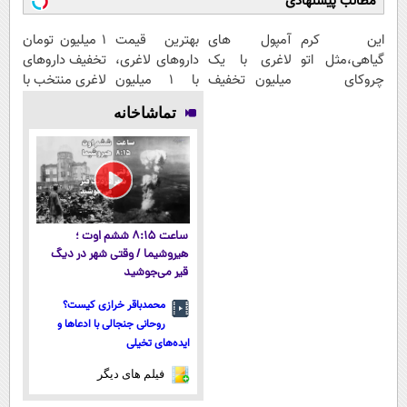
مطالب پیشنهادی
این کرم
آمپول های
بهترین قیمت
۱ میلیون تومان
گیاهی،مثل اتو
لاغری با یک
داروهای لاغری،
تخفیف داروهای
چروکای
میلیون تخفیف
با ۱ میلیون
لاغری منتخب با
پوستتوصاف
| ارسال از
تخفیف و ارسال
ارسال از
تماشاخانه
میکنه!50%تخفیف
داروخانه های
از داروخانه‌
داروخانه
معتبر
نزدیکت
ساعت ۸:۱۵ ششم اوت ؛
هیروشیما / وقتی شهر در دیگ
قیر می‌جوشید
محمدباقر خرازی کیست؟
روحانی جنجالی با ادعاها و
ایده‌های تخیلی
فیلم های دیگر