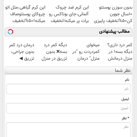
45%تخفیف
بدون سوزن پوستتو
این کرم ضد چروک
این کرم گیاهی،مثل اتو
10سال جوون
آلمانی،جای بوتاکس رو
چروکای پوستتوصاف
کن50%تخفیف پاییزی
برات پر میکنه!تخفیف
میکنه!50%تخفیف
تا امشب
مطالب پیشنهادی
کمر درد داری؟
میخوای
دیگه کمر درد
درمان درد کمر
دیگه بسه! در
کمردردت رو "در
بسه❌ بدون
بدون جراحی،
منزل درمانش
منزل" درمان
تزریق در منزل
تزریق ◀
کن
کنی؟ (◂فیلم +
درمانش کن✅
پرسش‌نامه رو پر
نظر شما
(◀پرسش‌نامه)
◂پرسش‌نامه)
◀پرسش‌نامه پر
کن ▶
کن▶
نام
ایمیل
* نظر