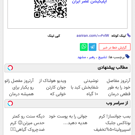
اپلیکیشن عصر ایران
لینک کوتاه:
کپی لینک
‌گزارش خطا در خبر
برچسب ها:
تشییع
،
رهبر
،
مشهد
مطالب پیشنهادی
آرتروز مفاصل
نوشیدنی
ویدیو هولناک از
آرتروز مفصل زانو
خود را به طور
شفابخش کبد با
جوان کارتن
رو یکبار برای
قطعی درمان
10 گیاه
خوابی که
همیشه درمان
کنید!
موثر(تخفیف تا
میلیاردر شد.
کن!
از سراسر وب
◗پرسش‌نامه◖
امشب)
آموزش رایگان
◗پرسش‌نامه◖
بمب جوانساز! کرم
جوانی را به پوست خود
دیگه سنت رو کمتر
بوتاکس جلبک
هدیه دهید...
حدس میزنن😉 کرم
اسپیرولینا50%تخفیف
ضدچروک گیاهی👈🏻