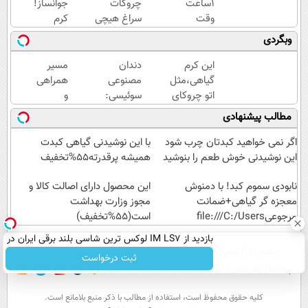
1ساعت
چروکات
جوانساز!
وقت
سراغ هیچی
کرم
داری
جز جوانساز
بوتاکس
وبگردی
کرم
جلبک
جلبک
جوانساز
نرو(تخفیف40%)
اسپیرولینا50%تخفیف
این کرم
دندان
مسیر
جلبک
گیاهی،مثل
مصنوعی
همراهی
رو
اتو چروکای
سوئیسی:
و
با40%تخفیف
پوستتوصاف
جدیدترین
گزارش
مطالب پیشنهادی
بخری!
میکنه!50%تخفیف
فناوری
عملکرد
اروپا،
گروه
اگر نمی خواهید کبدتان چرب شود
با این نوشیدنی گیاهی کبدت
سبک و
اسنپ
این نوشیدنی خوش طعم را بنوشید
همیشه پرقدرته55%تخفیف
مقاوم |
در
نابودی سموم کبد! با دمنوش
پرداخت
۱۴۰۴
این محصول دارای اصالت کالا و
معجزه گر گیاهی+ضمانت
قسطی
مجوز وزارت بهداشت
مرجوعیfile:///C:/Users
است(55%تخفیف)
بازدید از IM LS7 لوکس ترین شاسی بلند برقی ایران در
صفحه اول
فیلم
عصر ایران۲
درباره عصرایران
تماس با ما
آرشیو
جستجو
باشگاه انقلاب
ثبت درخواست
پیوندها
نظرسنجی
آب و هوا
اوقات شرعی
سواد زندگی
كليه حقوق محفوظ است، استفاده از مطالب با ذكر منبع بلامانع است.