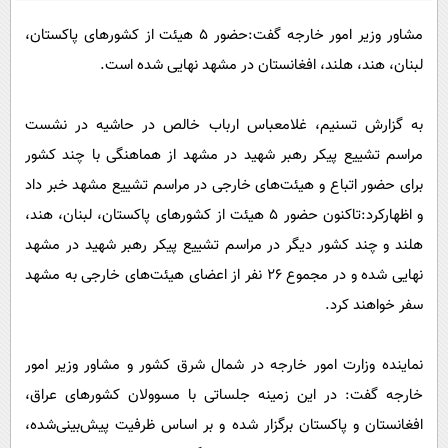
پیامک
سرگرمی
مشاور وزیر امور خارجه گفت:حضور 5 هیئت از کشورهای پاکستان،
روانشناسی
فناوری
لبنان، هند، هلند، افغانستان در مشهد نهایی شده است.
آشپزی
گوناگون
دانلود
حوادث
به گزارش تسنیم، غلامعباس ارباب خالص در حاشیه در نشست
مراسم تشییع پیکر رهبر شهید در مشهد از هماهنگی با چند کشور
محیط زیست
برای حضور اتباع و هیئت‌های خارجی در مراسم تشییع مشهد خبر داد
سلامت
و اظهارکرد:تاکنون حضور 5 هیئت از کشورهای پاکستان، لبنان، هند،
فرهنگی
هلند و چند کشور دیگر در مراسم تشییع پیکر رهبر شهید در مشهد
بین الملل
نهایی شده و در مجموع 26 نفر از اعضای هیئت‌های خارجی به مشهد
سفر خواهند کرد.
اجتماعی
حیات وحش
نماینده وزارت امور خارجه در شمال شرق کشور و مشاور وزیر امور
سیاست خارجی
خارجه گفت: در این زمینه جلساتی با مسوولان کشورهای عراق،
افغانستان و پاکستان برگزار شده و بر اساس ظرفیت پیش‌بینی‌شده،