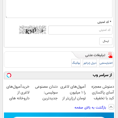
* کد امنیتی
اعتبارسنجی
دیزل ژنراتور
بوکینگ
از سراسر وب
دمنوش معجزه
آمپول‌های لاغری
دندان مصنوعی
خریدآمپول‌های
آسای پاکسازی
را ۱ میلیون
سوئیسی:
لاغری از
کبد با تخفیف
تومان ارزان‌تر از
جدیدترین
داروخانه های
ویژه
همه‌جا بخر!
فناوری اروپا،
اطرافت، ارسال
بازگشت به بالای صفحه
سبک و مقاوم |
فوری همراه با
پرداخت قسطی
پک یخ!