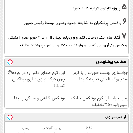
5
پروژه تایفون ترکیه کلید خورد
6
واکنش پزشکیان به شایعه تهدید رهبری توسط رئیس‌جمهور
7
گفته‌های یک روحانی تندرو و ردپای بیش از ۳ یا ۴ جرم جدی امنیتی
و کیفری / آن‌هایی که می‌خواهند به ۲۵۰ هزار نفر بپیوندند بدانند ...
مطالب پیشنهادی
جوانسازی پوست صورت را با کرم
این کرم صدای دکترا رو در اورده😳
ضدچروک آلمانی تجربه کنید!
چون دیگه نیازی نداری بوتاکس
کنی!!!
بمب جوانساز! کرم بوتاکس جلبک
بوتاکس گیاهی و خانگی رسید!
اسپیرولینا50%تخفیف
از سراسر وب
فقط
برای نابودی
بمب