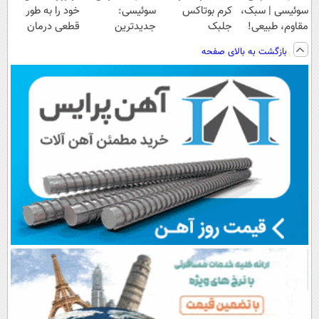
سوئیسی | سبک،
کرم بوتاکس
سوئیسی:
خود را به طور
مقاوم، طبیعی!
جلبک
جدیدترین
قطعی درمان
ویزیت
اسپیرولینا50%تخفیف
فناوری اروپا،
کنید!
بازگشت به بالای صفحه
رایگان+پرداخت
سبک و مقاوم |
◗پرسش‌نامه◖
اقساطی😍
پرداخت قسطی