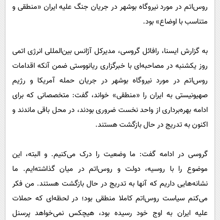
پیامک
سرگرمی
روس‌اتم در مورد نیروگاه بوشهر در جریان جنگ علیه ایران «منطقی و
متناسب با اوضاع» بود.
روانشناسی
فناوری
آشپزی
گوناگون
به گزارش ایسنا، رافائل گروسی، مدیرکل آژانس بین‌المللی انرژی اتمی
دانلود
حوادث
روز یکشنبه در مصاحبه‌ای با خبرگزاری ریانووستی ضمن آنکه اقدامات
محیط زیست
روس‌اتم در مورد نیروگاه بوشهر در جریان حمله آمریکا و رژیم
صهیونیستی به ایران را «منطقی» خواند، گفت: متخصصانی که برای
سلامت
ادامه بهره‌برداری از واحد نخست ضروری بودند، در محل باقی ماندند و
فرهنگی
اکنون به تدریج در حال بازگشت هستند.
بین الملل
اجتماعی
گروسی در ادامه گفت: ما وضعیت را درک می‌کنیم. و البته، این
موضوع را با روسیه، دولت و روس‌اتم در میان گذاشته‌ایم. ما
حیات وحش
نشانه‌هایی داریم که آنها به تدریج در حال بازگشت هستند. من فکر
سیاست خارجی
می‌کنم سیاست روس‌اتم کاملا منطقی بود؛ در لحظه‌ای که حملات
علیه ایران به اوج خود رسیده بود، هیچکس نمی‌خواهد پرسنل