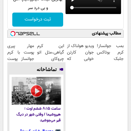
و بی درد سر
ثبت درخواست
مطالب پیشنهادی
بمب جوانساز!
ویدیو هولناک از
این کرم
مهار پیری
کرم بوتاکس
جوان کارتن
گیاهی،مثل اتو
پوست با کرم
جلبک
خوابی که
چروکای
جوانساز پوست
اسپیرولینا50%تخفیف
میلیاردر شد.
پوستتوصاف
آلمانی(تخفیف
تماشاخانه
آموزش رایگان
میکنه!50%تخفیف
ویژه تا امشب)
ساعت ۸:۱۵ ششم اوت ؛
هیروشیما / وقتی شهر در دیگ
قیر می‌جوشید