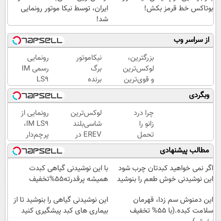
بوتاکس خط قرمز بکش!
ایران، توسط نیکا موتور رونمایی
شد!
از سراسر وب
بزرگترین،
نیکاموتور
رونمایی
لوکس‌ترین
برگ
رسمی IM
و قوی‌ترین
برنده
LS9
شاسی بلند
جدیدش
لوکس‌ترین
وبگردی
EREV در
را رو کرد،
EREV در
در ایران
IM LS9
ایران
چرا درد
لوکس‌ترین
رونمایی از
رونمایی
رسماً
زانو را
شاسی‌بلند
IM LS9،
شد
وارد بازار
تحمل
EREV در
پرچم‌دار
ایران شد
می‌کنی؟
ایران،
فوق‌لوکس
مطالب پیشنهادی
خیلی
توسط نیکا
EREV
ساده
موتور
وارد بازار
اگر نمی خواهید کبدتان چرب شود
با این نوشیدنی گیاهی کبدت
درمنزل
رونمایی
ایران شد
این نوشیدنی خوش طعم را بنوشید
همیشه پرقدرته55%تخفیف
درمانش
شد!
کن
این دمنوش سم زدا، قهرمان
این نوشیدنی گیاهی را بنوشید تا از
سلامت کبده.(با 55% تخفیف
بیماری های کبد پیشگیری کنید