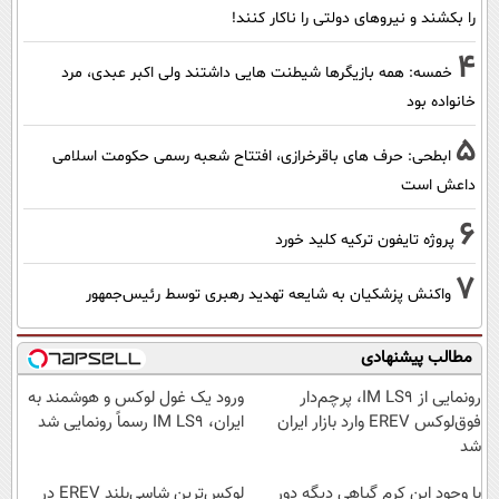
را بکشند و نیرو‌های دولتی را ناکار کنند!
4
خمسه: همه بازیگرها شیطنت هایی داشتند ولی اکبر عبدی، مرد
خانواده بود
5
ابطحی: حرف های باقرخرازی، افتتاح شعبه رسمی حکومت اسلامی
داعش است
6
پروژه تایفون ترکیه کلید خورد
7
واکنش پزشکیان به شایعه تهدید رهبری توسط رئیس‌جمهور
مطالب پیشنهادی
رونمایی از IM LS9، پرچم‌دار
ورود یک غول لوکس و هوشمند به
فوق‌لوکس EREV وارد بازار ایران
ایران، IM LS9 رسماً رونمایی شد
شد
با وجود این کرم گیاهی دیگه دور
لوکس‌ترین شاسی‌بلند EREV در