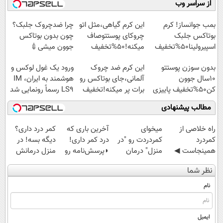
از سراسر وب
بفروش
آموزش رایگان
ایران شد
◗پرسش‌نامه◖
بمب جوانساز! کرم
این کرم گیاهی،مثل اتو
چرا ضدچروک جلبک؟
بوتاکس جلبک
چروکای پوستتوصاف
چون بدون بوتاکس
اسپیرولینا50%تخفیف
میکنه!50%تخفیف
جوون میشی💉
۴۰٪تخفیف
بدون سوزن پوستتو
این کرم ضد چروک
ورود یک غول لوکس و
10سال جوون
آلمانی،جای بوتاکس رو
هوشمند به ایران، IM
کن50%تخفیف پاییزی
برات پر میکنه!تخفیف
LS9 رسماً رونمایی شد
تا امشب
مطالب پیشنهادی
‌راه خلاصی از
میخوای
آخرین باری که
کمر درد داری؟
کمردرد
کمردردت رو "در
درد کمر داری!
دیگه بسه! در
همینجاست ◀
منزل" درمان
◗پرسش‌نامه رو
منزل درمانش
فقط کافیه فرم
کنی؟ (◂فیلم +
پر کن◖
کن
نظر شما
رو پر کنی!
◂پرسش‌نامه)
(◀پرسش‌نامه)
نام
ایمیل