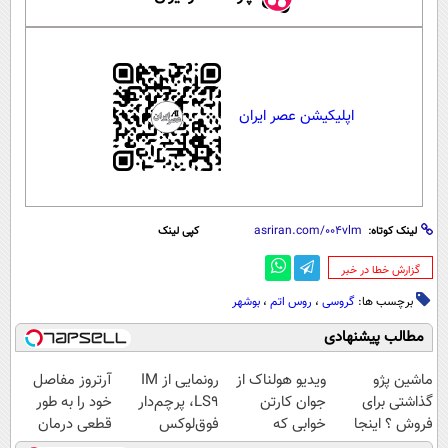
اپلیکیشن عصر ایران
لینک کوتاه:
کپی لینک
‌گزارش خطا در خبر
برچسب ها:
گروسی
،
روس اتم
،
بوشهر
مطالب پیشنهادی
ماشین پژو
ویدیو هولناک از
رونمایی از IM
آرتروز مفاصل
گذاشتی برای
جوان کارتن
LS9، پرچم‌دار
خود را به طور
فروش ؟ اینجا
خوابی که
فوق‌لوکس
قطعی درمان
سریع و راحت
میلیاردر شد.
EREV وارد بازار
کنید!