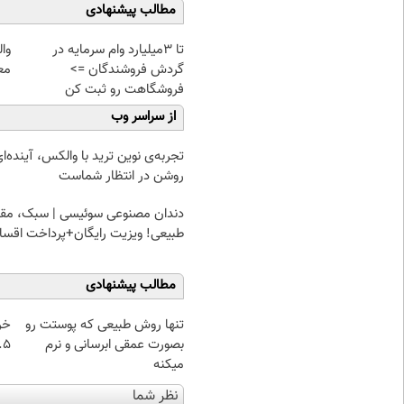
مطالب پیشنهادی
تا 3میلیارد وام سرمایه در
وا
گردش فروشندگان =>
مع
فروشگاهت رو ثبت کن
از سراسر وب
تجربه‌ی نوین ترید با والکس، آینده‌ا
روشن در انتظار شماست
دندان مصنوعی سوئیسی | سبک، مقا
طبیعی! ویزیت رایگان+پرداخت اقس
مطالب پیشنهادی
تنها روش طبیعی که پوستت رو
خر
بصورت عمقی ابرسانی و نرم
۰.۵ گرم تا
میکنه
نظر شما