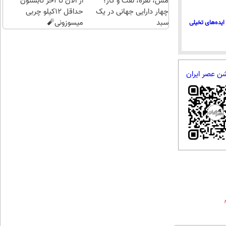
مس، نقره، نفت و گاز؛
از الان تا آخر تابستون
چهار دارایی جهانی در یک
حداقل 12کیلو چربی
سبد
میسوزونی🧨
ایده‌های تخیلی
شن عصر ایران