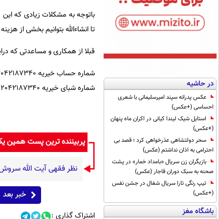
باتوجه به مشکلات زیادی که این خا
تا انشاءالله بتوانیم بخشی از هزینه
قبلا از همکاری و مساعدتی که درای
شماره حساب خیریه 2042187340 شماره کارت خیریه 6104337733573958
در حاشیه
شماره شبای خیریه IR930120000000002042187340
عکس پدرانه سپند امیرسلیمانی با شعری
احساسی (+عکس)
استایل شیک لیندا کیانی در اکران ماه پنهان
(+عکس)
سحر دولتشاهی عذرخواهی کرد ؛ قصد بی
پربیننده ترین پست همین ی
احترامی به اذان نداشتم (عکس)
بازیگران زن سریال «بامداد خمار» در پشت
نظر فقهی آیت الله سروش
صحنه به سبک دوران قاجار (عکس)
تیپ رنگی تارا سریال شغال در جشن نفس
(+عکس)
خبر بعد
باشگاه مغز
اشتراک گذاری :