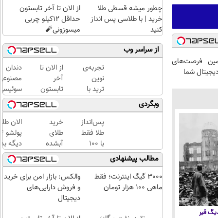
چطور میشه قسطی طلا
از الان تا آخر تابستون
خرید | با طلاسی پس انداز
حداقل 12کیلو چربی
کنید
میسوزونی🧨
از سراسر وب
ین فرصت‌های
تجربه‌ی
از الان تا
دندان
دیجیتال شما
نوین
آخر
مصنوعی
ترید با
تابستون
سوئیسی
والکس،
حداقل
جدیدتری
وبگردی
آینده‌ای
12کیلو
فناوری
روشن
چربی
اروپا،
پس‌انداز
خرید
الان طلا
در
میسوزونی
سبک و
طلا فقط
طلای
انتظار
🧨
مقاوم |
با ۱۰۰
آبشده
دیگه بده
شماست
پرداخت
هزارتومان
حتی با
سرمایه‌گ
مطالب پیشنهادی
قسطی
(امن و
۱۰۰هزارتومان
طلا با ا
راحت)
بی‌بهره
3000 گیگ اینترنت؛ فقط
والکس: بازار امن برای خرید
ماهی 100 هزار تومان
و فروش دارایی‌های
دیجیتال
 دیگ قیر