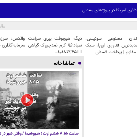
ندان مصنوعی سوئیسی:
دیگه هیچوقت پیری سراغت
والکس: سرزم
دیدترین فناوری اروپا، سبک
نمیاد😉 کرم ضدچروک گیاهی
سرمایه‌گذاری 
مقاوم | پرداخت قسطی
👈🏻45%تخفیف
تماشاخانه
ساعت ۸:۱۵ ششم اوت ؛ هیروشیما / وقتی شهر در