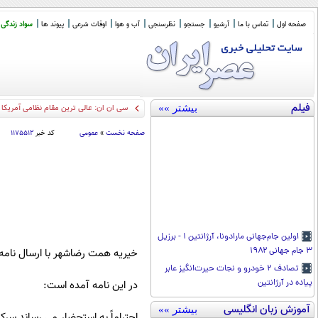
صفحه اول
تماس با ما
آرشیو
جستجو
نظرسنجی
آب و هوا
اوقات شرعی
پیوند ها
سواد زندگی
فیلم
بیشتر »»
سی ان ان: عالی ترین مقام نظامی آمریکا به 
صفحه نخست
»
عمومی
کد خبر
۱۱۷۵۵۱۲
اولین جام‌جهانی مارادونا، آرژانتین ۱ - برزیل
۳ جام جهانی ۱۹۸۲
خیریه همت رضاشهر با ارسال نامه
تصادف ۲ خودرو و نجات حیر‌ت‌انگیز عابر
پیاده در آرژانتین
در این نامه آمده است:
آموزش زبان انگلیسی
بیشتر »»
احتراماً به استحضار می رساند سرکار خانم ز ک ۵۶ ساله بی سرپرست دارای چهار فرزند و