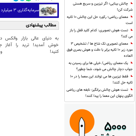
چالش بینایی؛ اگر تیزبین و سریع هستی
شرکت کن!
سرمایه‌گذاری ۳ میلیارد دلاری آمریکا در پروژه‌های معدنی
معمای ریاضی؛ رکورد حل این چالش 10 ثانیه
است
مطالب پیشنهادی
تست هوش تصویری: کدام کلید قفل را باز
می کند؟
به دنیای عالی بازار والکس
د
معمای تصویری تک شاخ ها / تشخیص 3
خوش آمدید! ترید را آغاز
ج
مورد زیر 10 ثانیه برابر با دقت و هوش بصری فوق
کنید!
و 
العاده
یک معمای ریاضی/ خیلی ها برای رسیدن به
جواب دچار چالش می شوند، شما چطور؟
فقط تیزبین ها می توانند این معما را در 10
ثانیه حل کنند!
تست هوش چالش برانگیز: نابغه های ریاضی
الگوی پنهان این معما را پیدا کنند!