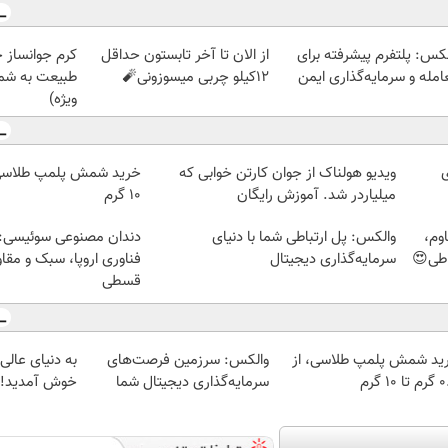
لکس: پلتفرم پیشرفته برای
از الان تا آخر تابستون حداقل
کرم جوانساز 
امله و سرمایه‌گذاری ایمن
12کیلو چربی میسوزونی🧨
طبیعت به شما
ویژه)
ی
ویدیو هولناک از جوان کارتن خوابی که
میلیاردر شد. آموزش رایگان
۱۰ گرم
وم،
والکس: پل ارتباطی شما با دنیای
دندان مصنوعی سوئیسی:
اطی😍
سرمایه‌گذاری دیجیتال
فناوری اروپا، سبک و مقا
قسطی
ید شمش پلمپ طلاسی، از
والکس: سرزمین فرصت‌های
به دنیای عالی 
 ۱۰ گرم
سرمایه‌گذاری دیجیتال شما
خوش آمدید! تر