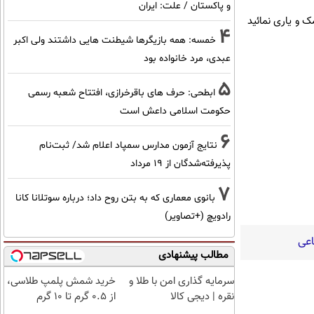
و پاکستان / علت: ایران
ک و یاری نمائید
4
خمسه: همه بازیگرها شیطنت هایی داشتند ولی اکبر
عبدی، مرد خانواده بود
5
ابطحی: حرف های باقرخرازی، افتتاح شعبه رسمی
حکومت اسلامی داعش است
6
نتایج آزمون مدارس سمپاد اعلام شد/ ثبت‌نام
پذیرفته‌شدگان از ۱۹ مرداد
7
بانوی معماری که به بتن روح داد؛ درباره سوتلانا کانا
رادویچ (+تصاویر)
اعی
مطالب پیشنهادی
سرمایه گذاری امن با طلا و
خرید شمش پلمپ طلاسی،
نقره | دیجی کالا
از ۰.۵ گرم تا ۱۰ گرم