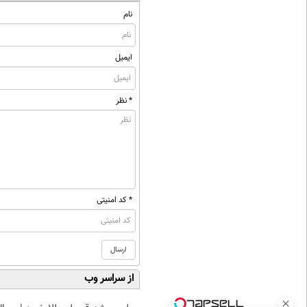
نام
ایمیل
* نظر
* کد امنیتی
از سراسر وب