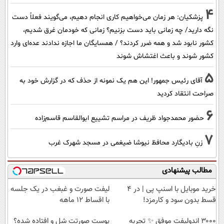
4
پزشکیان: هر زمان می‌خواهیم کاری انجام دهیم، می‌گویند فعلاً دست
نگه دارید/ چه زمانی باید دست بزنیم؟ زمانی که خودمان غرق شدیم،
کشور نابود شد و همه ضرر کردند؟ / همسایگان ما اجازه ندادند عده‌ای وارد
کشور شوند و باعث اغتشاش شوند
5
آقای رئیس جمهور! این هم یک نمونه از حذف که در گزارش خود به
صراحت انتقاد کردید
6
حضور محمدجواد ظریف در مراسم تشییع ابوالقاسم قاسم‌زاده
7
زنِ بادیگارد محافظ نیوشا ضیغمی در مسجد شهرک غرب
مطالب پیشنهادی
خرید موبایل با اسنپ پی | در ۴
لیفت صورت و غبغب در یک جلسه
قسط بدون سود و کارمزد!
با اقساط 12 ماهه
۳۰۰۰ اندولیفت موفق ✨ تجربه
پوست صورتت شل و افتاده شده؟