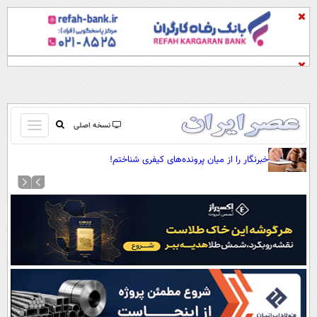
باز
نسخه اصلی
و
صفحه اول
خبرنگار را از میان پرونده‌های کیفری شناختم!
بسته
تماس با ما
کردن
آرشیو
منو
جستجو
نظرسنجی
آب و هوا
اوقات شرعی
پیوند ها
سواد زندگی