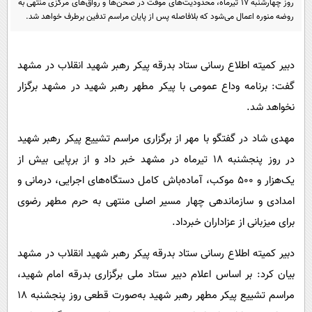
روز چهارشنبه ۱۷ تیرماه، محدودیت‌های موقت در صحن‌ها و رواق‌های مرکزی منتهی به
پیامک
سرگرمی
روضه منوره اعمال می‌شود که بلافاصله پس از پایان مراسم تدفین برطرف خواهد شد.
روانشناسی
فناوری
آشپزی
گوناگون
دبیر کمیته اطلاع رسانی ستاد بدرقه پیکر رهبر شهید انقلاب در مشهد
دانلود
حوادث
گفت: برنامه وداع عمومی با پیکر مطهر رهبر شهید در مشهد برگزار
نخواهد شد.
محیط زیست
سلامت
مهدی شاد در گفتگو با مهر از برگزاری مراسم تشییع پیکر رهبر شهید
در روز پنجشنبه ۱۸ تیرماه در مشهد خبر داد و از برپایی بیش از
فرهنگی
یک‌هزار و ۵۰۰ موکب، آماده‌باش کامل دستگاه‌های اجرایی، درمانی و
بین الملل
امدادی و سازماندهی چهار مسیر اصلی منتهی به حرم مطهر رضوی
اجتماعی
برای میزبانی از عزاداران خبرداد.
حیات وحش
دبیر کمیته اطلاع رسانی ستاد بدرقه پیکر رهبر شهید انقلاب در مشهد
سیاست خارجی
بیان کرد: بر اساس اعلام دبیر ستاد ملی برگزاری بدرقه امام شهید،
مراسم تشییع پیکر مطهر رهبر شهید به‌صورت قطعی روز پنجشنبه ۱۸