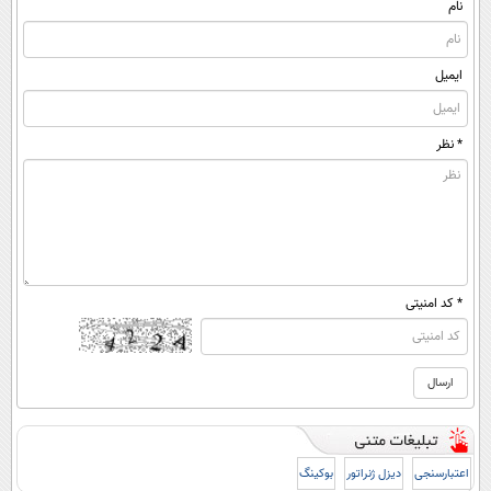
نام
ایمیل
* نظر
* کد امنیتی
اعتبارسنجی
دیزل ژنراتور
بوکینگ