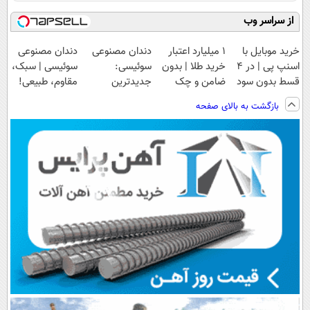
از سراسر وب
خرید موبایل با
۱ میلیارد اعتبار
دندان مصنوعی
دندان مصنوعی
اسنپ پی | در ۴
خرید طلا | بدون
سوئیسی:
سوئیسی | سبک،
قسط بدون سود
ضامن و چک
جدیدترین
مقاوم، طبیعی!
و کارمزد!
فناوری اروپا،
ویزیت
بازگشت به بالای صفحه
سبک و مقاوم |
رایگان+پرداخت
پرداخت قسطی
اقساطی😍