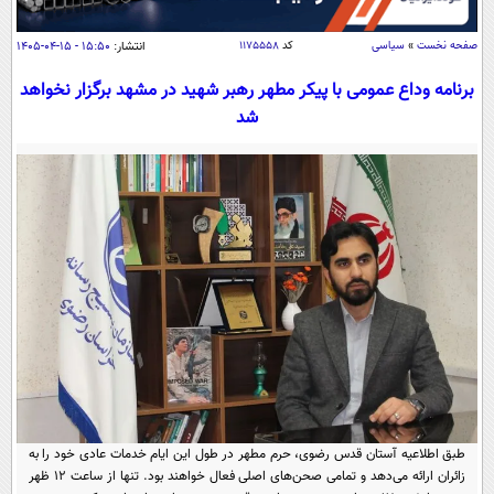
سیاسی
اقتصاد
صفحه نخست
»
سیاسی
کد
۱۱۷۵۵۵۸
انتشار:
۱۵:۵۰ - ۱۵-۰۴-۱۴۰۵
جامعه
اقتصادی
برنامه وداع عمومی با پیکر مطهر رهبر شهید در مشهد برگزار نخواهد
شد
ورزشی
اجتماعی
خودرو
بین الملل
حوادث
فرهنگ و هنر
سیاست خارجی
سلامت
علم و دانش
یک برش دانایی
قرآن
فناوری و It
محیط زیست
گوناگون
علمی
سفر و تفریح
فیلم
سرگرمی
اخبار کریپتو
عصر ایران 2
اقتصاد
باشگاه مغز
آموزش زبان
خواندنی ها و دیدنی ها
ورزش
مجله تصویری سلاح
طبق اطلاعیه آستان قدس رضوی، حرم مطهر در طول این ایام خدمات عادی خود را به
داستان کوتاه
سیاست
زائران ارائه می‌دهد و تمامی صحن‌های اصلی فعال خواهند بود. تنها از ساعت ۱۲ ظهر