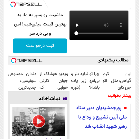
ماشینت رو بسپر به ما، به
بهترین قیمت میفروشیم! امن
و بی درد سر
ثبت درخواست
مطالب پیشنهادی
این کرم
چرا تو نباید بنز و
ویدیو هولناک از
دندان مصنوعی
گیاهی،مثل اتو
بی‌ام‌و زیر پات
جوان کارتن
سوئیسی:
چروکای
باشه؟ (دوره
خوابی که
جدیدترین
پوستتوصاف
رایگان درآمد
میلیاردر شد.
فناوری اروپا،
بیشتر بخوانید:
تماشاخانه
میکنه!50%تخفیف
میلیاردی)
آموزش رایگان
سبک و مقاوم |
پورجمشیدیان دبیر ستاد
پرداخت قسطی
ملی آیین تشییع و وداع با
رهبر شهید انقلاب شد