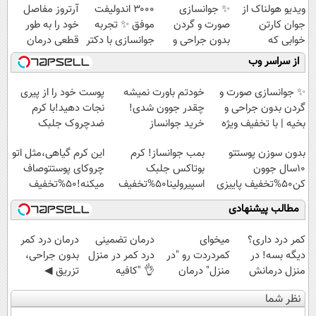
ویدیو هولناک از
✨ جوانسازی
۳۰۰۰ اندولیفت
آرتروز مفاصل
جوان کارتن
صورت و گردن
موفق ✨ تجربه
خود را به طور
خوابی که
بدون جراحی و
جوانسازی با دکتر
قطعی درمان
میلیاردر شد.
بخیه | با تخفیف
مولایی‌فر
کنید!
از سراسر وب
آموزش رایگان
ویژه
◗پرسش‌نامه◖
✨ جوانسازی صورت و
خودتم باورت نمیشه
پوست خود را از پیری
گردن بدون جراحی و
چقدر جوون شدی!
نجات دهید!با کرم
بخیه | با تخفیف ویژه
خرید جوانساز
ضدچروک جلبک
اسپیرولینا با تخفیف
بدون سوزن پوستتو
بمب جوانساز! کرم
این کرم گیاهی،مثل اتو
ویژه
10سال جوون
بوتاکس جلبک
چروکای پوستتوصاف
کن50%تخفیف پاییزی
اسپیرولینا50%تخفیف
میکنه!50%تخفیف
مطالب پیشنهادی
کمر درد داری؟
میخوای
درمان تضمینی
درمان درد کمر
دیگه بسه! در
کمردردت رو "در
درد کمر در منزل
بدون جراحی،
منزل درمانش
منزل" درمان
👌 "کافیه
تزریق ◀
کن
کنی؟ (◂فیلم +
پرسش‌نامه رو پر
پرسش‌نامه رو پر
نظر شما
(◀پرسش‌نامه)
◂پرسش‌نامه)
کنی"
کن ▶