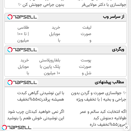
جوانسازی با دکتر مولایی‌فر
بدون جراحی جوونش کن ✨
از سراسر وب
لیفت
خرید
طلاسی
صورت
موبایل
| تا 100
و
با
میلیون
غبغب
اسنپ
وام
وبگردی
در یک
پی | در
آنی
جلسه
۴
خرید
پوست
بلفاروپلاستی
خرید
با
قسط
طلا💰
صورتت
پلک پایین با
موبایل
اقساط
بدون
ثبت
شل و
۱۰ میلیون
با
12
سود و
نام
افتاده
تخفیف فقط
اسنپ
مطالب پیشنهادی
ماهه
کارمزد!
کن!
شده؟
۳۵ میلیون
پی | در
بدون
👀
۴
✨ جوانسازی صورت و گردن بدون
با این نوشیدنی گیاهی کبدت
جراحی
قسط
جراحی و بخیه | با تخفیف ویژه
همیشه پرقدرته55%تخفیف
جوونش
بدون
کن ✨
اگه انتخابت کبد سالم و عمر
سود و
اگر نمی خواهید کبدتان چرب شود
طولانیه دمنوش کبد
کارمزد!
این نوشیدنی خوش طعم را بنوشید
امروز55%تخفیف داره