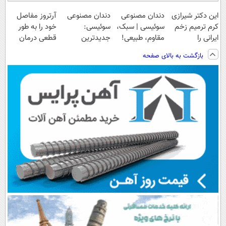
این دکتر شیرازی
دندان مصنوعی
دندان مصنوعی
آرتروز مفاصل
کرم ترمیم زخم
سوئیسی | سبک،
سوئیسی:
خود را به طور
ایرانی را
مقاوم، طبیعی!
جدیدترین
قطعی درمان
ساخت!!!
ویزیت
فناوری اروپا،
کنید!
بازگشت به بالای صفحه
رایگان+پرداخت
سبک و مقاوم |
◗پرسش‌نامه◖
اقساطی😍
پرداخت قسطی