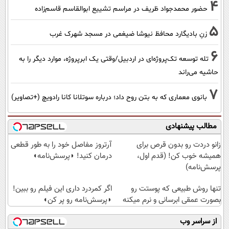
4
حضور محمدجواد ظریف در مراسم تشییع ابوالقاسم قاسم‌زاده
5
زنِ بادیگارد محافظ نیوشا ضیغمی در مسجد شهرک غرب
6
تله توسعه تک‌پروژه‌ای در اردبیل/وقتی یک ابرپروژه، موارد دیگر را به
حاشیه می‌راند
7
بانوی معماری که به بتن روح داد؛ درباره سوتلانا کانا رادویچ (+تصاویر)
مطالب پیشنهادی
زانو دردت رو بدون قرص برای
آرتروز مفاصل خود را به طور قطعی
همیشه خوب کن! (قدم اول،
درمان کنید! ◗پرسش‌نامه◖
پرسش‌نامه)
تنها روش طبیعی که پوستت رو
اگر کمردرد داری این فیلم رو ببین!
بصورت عمقی ابرسانی و نرم میکنه
◗پرسش‌نامه رو پر کن◖
از سراسر وب