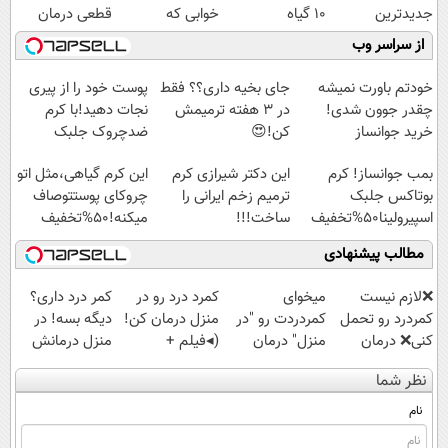
جدیدترین
10 گیاه
خوابی که
قطعی درمان
فناوری اروپا،
موثر(تخفیف تا
میلیاردر شد.
کنید!
از سراسر وب
سبک و مقاوم |
امشب)
آموزش رایگان
◗پرسش‌نامه◖
پرداخت قسطی
خودتم باورت نمیشه
جای بخیه داری؟؟ فقط
پوست خود را از پیری
چقدر جوون شدی!
در 3 هفته ترمیمش
نجات دهید!با کرم
خرید جوانساز
کن!😍
ضدچروک جلبک
اسپیرولینا با تخفیف
بمب جوانساز! کرم
این دکتر شیرازی کرم
این کرم گیاهی،مثل اتو
ویژه
بوتاکس جلبک
ترمیم زخم ایرانی را
چروکای پوستتوصاف
اسپیرولینا50%تخفیف
ساخت!!!
میکنه!50%تخفیف
مطالب پیشنهادی
❌لازم نیست
میخوای
کمرد درد رو در
کمر درد داری؟
کمردرد رو تحمل
کمردردت رو "در
منزل درمان کن!
دیگه بسه! در
کنی❌ درمان
منزل" درمان
(◂فیلم +
منزل درمانش
بدون جراحی و
کنی؟ (◂فیلم +
پرسش‌نامه)
کن
نظر شما
قرص
◂پرسش‌نامه)
(◀پرسش‌نامه)
(پرسشنامه)
نام