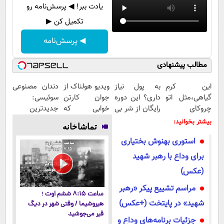
یادت ببر! ◀ پرسش‌نامه رو
تکمیل کن ▶
◀ پرسش‌نامه
مطالب پیشنهادی
این کرم
به پول نیاز
ویدیو هولناک از
دندان مصنوعی
گیاهی،مثل اتو
داری؟ این دوره
جوان کارتن
سوئیسی:
چروکای
رایگان از شر بی
خوابی که
جدیدترین
پوستتوصاف
پولی خلاصت
میلیاردر شد.
فناوری اروپا،
بیشتر بخوانید:
تماشاخانه
میکنه!50%تخفیف
میکنه
آموزش رایگان
سبک و مقاوم |
استوری بهنوش بختیاری
پرداخت قسطی
برای وداع با رهبر شهید
(عکس)
مراسم تشییع پیکر «رهبر
ساعت ۸:۱۵ ششم اوت ؛
شهید» در پایتخت (+عکس)
هیروشیما / وقتی شهر در دیگ
قیر می‌جوشید
جزئیات برنامه‌های وداع و