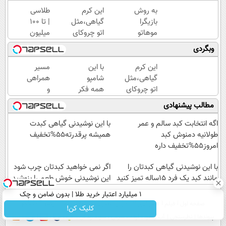
به روش
این کرم
طلاسی
بازیگرا
گیاهی،مثل
| تا 100
موهاتو
اتو چروکای
میلیون
پرپشت
پوستتوصاف
وام
وبگردی
کن!
میکنه!50%تخفیف
آنی
شامپوجلبک
خرید
این کرم
با این
مسیر
با40%تخفیف
طلا💰
گیاهی،مثل
شامپو
همراهی
ثبت
اتو چروکای
همه فکر
و
نام
پوستتوصاف
میکنن
گزارش
مطالب پیشنهادی
کن!
میکنه!50%تخفیف
انگار مو
عملکرد
کاشتی!!!!!
گروه
اگه انتخابت کبد سالم و عمر
با این نوشیدنی گیاهی کبدت
اسنپ
طولانیه دمنوش کبد
همیشه پرقدرته55%تخفیف
در
امروز55%تخفیف داره
۱۴۰۴
با این نوشیدنی گیاهی کبدتان را
اگر نمی خواهید کبدتان چرب شود
مانند کبد یک فرد 15ساله تمیز کنید
این نوشیدنی خوش طعم را بنوشید
۱ میلیارد اعتبار خرید طلا | بدون ضامن و چک
صفحه اول
فیلم
عصر ایران۲
درباره عصرایران
تماس با ما
آرشیو
جستجو
کلیک کن!
پیوندها
نظرسنجی
آب و هوا
اوقات شرعی
سواد زندگی