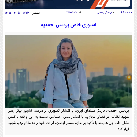
سیاسی
اقتصاد
صفحه نخست
»
فرهنگی/هنری
کد
۱۱۷۵۵۷۷
انتشار:
۱۷:۳۱ - ۱۵-۰۴-۱۴۰۵
جامعه
اقتصادی
استوری خاص پردیس احمدیه
ورزشی
اجتماعی
خودرو
بین الملل
حوادث
فرهنگ و هنر
سیاست خارجی
سلامت
علم و دانش
یک برش دانایی
قرآن
فناوری و It
محیط زیست
گوناگون
علمی
سفر و تفریح
فیلم
سرگرمی
اخبار کریپتو
عصر ایران 2
اقتصاد
باشگاه مغز
پردیس احمدیه، بازیگر سینمای ایران، با انتشار تصویری از مراسم تشییع پیکر رهبر
آموزش زبان
خواندنی ها و دیدنی ها
شهید انقلاب در فضای مجازی، با انتشار متنی احساسی نسبت به این واقعه واکنش
ورزش
مجله تصویری سلاح
نشان داد. این هنرمند با تأکید بر تداوم مسیر ایشان، ارادت خود را به مقام رهبر شهید
داستان کوتاه
سیاست
ابراز کرد.