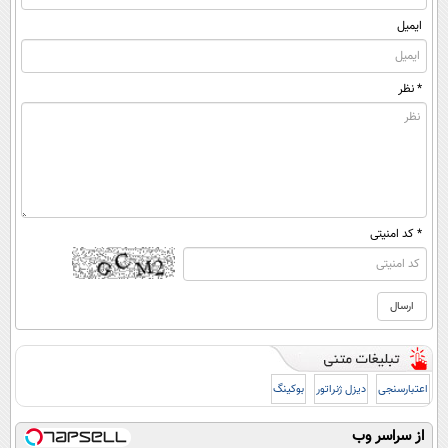
ایمیل
* نظر
* کد امنیتی
اعتبارسنجی
دیزل ژنراتور
بوکینگ
از سراسر وب