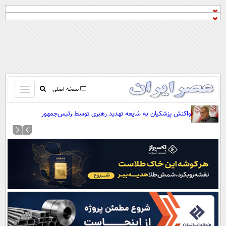
باز
نسخه اصلی
و
صفحه اول
واکنش پزشکیان به شایعه تهدید رهبری توسط رئیس‌جمهور
بسته
تماس با ما
کردن
آرشیو
منو
جستجو
نظرسنجی
آب و هوا
اوقات شرعی
پیوند ها
سواد زندگی