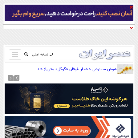
باز
نسخه اصلی
و
صفحه اول
هوش مصنوعی هشدار طوفان «گوگل» متن‌باز شد
بسته
تماس با ما
کردن
آرشیو
منو
جستجو
نظرسنجی
آب و هوا
اوقات شرعی
پیوند ها
سواد زندگی