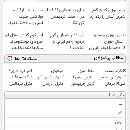
امشب)
◗پرسش‌نامه◖
آموزش رایگان
چربیسوزی که شگفتی
جای بخیه داری؟؟ فقط
بمب جوانساز! کرم
لاغری آسان را رقم زد!
در 3 هفته ترمیمش
بوتاکس جلبک
کن!😍
اسپیرولینا50%تخفیف
بدون سوزن پوستتو
این دکتر شیرازی کرم
این کرم گیاهی،مثل اتو
10سال جوون
ترمیم زخم ایرانی را
چروکای پوستتوصاف
کن50%تخفیف پاییزی
ساخت!!!
میکنه!50%تخفیف
مطالب پیشنهادی
❌لازم نیست
فقط امروز
میخوای
کمر درد داری؟
کمردرد رو تحمل
میتونی معروف
کمردردت رو "در
دیگه بسه! در
کنی❌ درمان
ترین چربیسوز
منزل" درمان
منزل درمانش
بدون جراحی و
لاغری گیاهی رو
کنی؟ (◂فیلم +
کن
نظر شما
قرص
با تخفیف بخری!
◂پرسش‌نامه)
(◀پرسش‌نامه)
(پرسشنامه)
نام
ایمیل