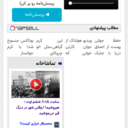
پرسش‌نامه رو پر کن)
◀ پرسش‌نامه
مطالب پیشنهادی
حفظ جوانی
ویدیو هولناک از
این کرم
بوتاکس منسوخ
پوست از اعماق
جوان کارتن
گیاهی،مثل اتو
شد! با کرم
دریا با جلبک
خوابی که
چروکای
جوانساز
اسپیرولینا
میلیاردر شد.
پوستتوصاف
جلبک10،12سال
تماشاخانه
آموزش رایگان
میکنه!50%تخفیف
جوان
شو50%تخفیف
ساعت ۸:۱۵ ششم اوت ؛
هیروشیما / وقتی شهر در دیگ
قیر می‌جوشید
محمدباقر خرازی کیست؟