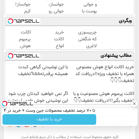
و جوانی
جوانساز،
جوانساز!
پوست با
جوانی رو
کرم
جلبک
به خودت
بوتاکس
وبگردی
اسپیرولینا!
برگردون(50%
جلبک
خرید
تخفیف)
اسپیرولینا50%تخفیف
چربیسوزی
خرید
اکانت
محصول با
که شگفتی
اکانت
پرمیوم
تخفیف
لاغری
انواع
هوش
ویژه
آسان را
هوش
مصنوعیت
مطالب پیشنهادی
رقم زد!
مصنوعی
و با
همراه با
تخفیف
خرید اکانت انواع هوش مصنوعی
با این نوشیدنی گیاهی کبدت
تخفیف
بگیر!!!
همراه با تخفیف ویژه!!دریافت کد
همیشه پرقدرته55%تخفیف
ویژه!!
دریافت
تخفیف👇👇👇
دریافت
تخفیف👇
اکانت پرمیوم هوش مصنوعیت و با
کد
👇
اگر نمی خواهید کبدتان چرب شود
تخفیف بگیر!!!دریافت تخفیف👇👇
تخفیف
این نوشیدنی خوش طعم را بنوشید
👇👇👇
تا 70 درصد تخفیف محصولات جین وست + خرید در 4
صفحه اول
فیلم
عصر ایران۲
درباره عصرایران
تماس با ما
آرشیو
جستجو
قسط
خرید با تخفیف
پیوندها
نظرسنجی
آب و هوا
اوقات شرعی
سواد زندگی
كليه حقوق محفوظ است، استفاده از مطالب با ذكر منبع بلامانع است.