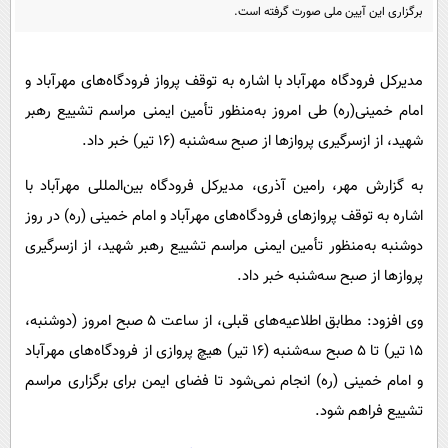
پیامک
سرگرمی
برگزاری این آیین ملی صورت گرفته است.
روانشناسی
فناوری
مدیرکل فرودگاه مهرآباد با اشاره به توقف پرواز فرودگاه‌های مهرآباد و
آشپزی
گوناگون
امام خمینی(ره) طی امروز به‌منظور تأمین ایمنی مراسم تشییع رهبر
دانلود
حوادث
شهید، از ازسرگیری پروازها از صبح سه‌شنبه (۱۶ تیر) خبر داد.
محیط زیست
به گزارش مهر، رامین آذری، مدیرکل فرودگاه بین‌المللی مهرآباد با
سلامت
اشاره به توقف پروازهای فرودگاه‌های مهرآباد و امام خمینی (ره) در روز
فرهنگی
دوشنبه به‌منظور تأمین ایمنی مراسم تشییع رهبر شهید، از ازسرگیری
بین الملل
پروازها از صبح سه‌شنبه خبر داد.
اجتماعی
وی افزود: مطابق اطلاعیه‌های قبلی، از ساعت ۵ صبح امروز (دوشنبه،
حیات وحش
۱۵ تیر) تا ۵ صبح سه‌شنبه (۱۶ تیر) هیچ پروازی از فرودگاه‌های مهرآباد
و امام خمینی (ره) انجام نمی‌شود تا فضای ایمن برای برگزاری مراسم
سیاست خارجی
تشییع فراهم شود.