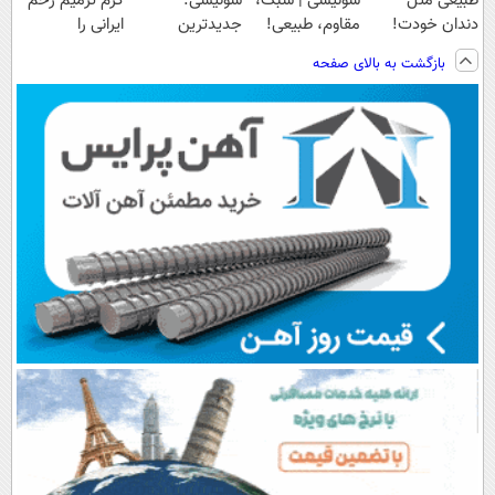
طبیعی مثل
سوئیسی | سبک،
سوئیسی:
کرم ترمیم زخم
دندان خودت!
مقاوم، طبیعی!
جدیدترین
ایرانی را
نصب آسان و
ویزیت
فناوری اروپا،
ساخت!!!
بازگشت به بالای صفحه
پرداخت اقساطی
رایگان+پرداخت
سبک و مقاوم |
💳 📍 تهران
اقساطی😍
پرداخت قسطی