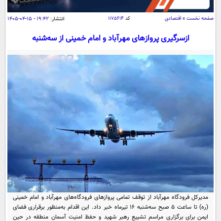
سیاسی
صفحه نخست
»
اقتصادی
کد
۱۱۷۵۶۱۴
انتشار:
۱۹:۴۲ - ۱۵-۰۴-۱۴۰۵
اقتصاد
جامعه
ازسرگیری پروازهای مهرآباد و امام خمینی از سه‌شنبه
اقتصادی
ورزشی
اجتماعی
خودرو
بین الملل
حوادث
فرهنگ و هنر
سیاست خارجی
سلامت
علم و دانش
یک برش دانایی
قرآن
فناوری و It
محیط زیست
گوناگون
علمی
سفر و تفریح
فیلم
سرگرمی
اخبار کریپتو
عصر ایران 2
اقتصاد
باشگاه مغز
آموزش زبان
خواندنی ها و دیدنی ها
ورزش
مجله تصویری سلاح
مدیرکل فرودگاه مهرآباد از توقف تمامی پروازهای فرودگاه‌های مهرآباد و امام خمینی
داستان کوتاه
(ره) تا ساعت ۵ صبح سه‌شنبه ۱۶ تیرماه خبر داد. این اقدام به‌منظور برقراری فضای
سیاست
ایمن برای برگزاری مراسم تشییع رهبر شهید و حفظ امنیت آسمان منطقه در حین