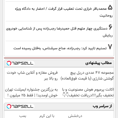
5
محمدباقر خرازی تحت تعقیب قرار گرفت / احضار به دادگاه ویژه
روحانیت
6
دستگیری چهار متهم قتل حمیدرضا رجب‌زاده پس از شناسایی خودروی
ربایش
7
تسنیم تایید کرد: رجب‌زاده، مداح سرشناس، به‌قتل رسیده است
مطالب پیشنهادی
مجموعه 47 عددی دریل پیچ
فروش مغازه و آنلاین شاپ خودت
گوشتی شارژی‌ (با قیمت فوق‌العاده)
رو بالا ببر
اکانت پرمیوم هوش مصنوعیت و با
به بزرگترین جشنواره ایمپلنت تهران
تخفیف بگیر!!!دریافت تخفیف👇👇
خوش اومدید! | فقط ۲۵ میلیون !
از سراسر وب
درخشش
با این کرم
بمب