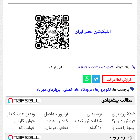
اپلیکیشن عصر ایران
لینک کوتاه:
کپی لینک
‌گزارش خطا در خبر
برچسب ها:
لغو پروازها
،
فرودگاه امام خمینی
،
پروازهای مهرآباد
مطالب پیشنهادی
X55 پرو برای
نوشیدنی
آرتروز مفاصل
ویدیو هولناک از
فروش داری؟
شفابخش کبد با
خود را به طور
جوان کارتن
اینجا راحت و
10 گیاه
قطعی درمان
خوابی که
سریع بفروشش
موثر(تخفیف تا
کنید!
میلیاردر شد.
از سراسر وب