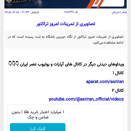
سیاسی
اقتصاد
فیلم
»
ورزش
کد
۱۱۷۵۶۳۸
انتشار:
۲۱:۴۳ - ۱۵-۰۴-۱۴۰۵
جامعه
اقتصادی
تصاویری از تمرینات امروز تراکتور
ورزشی
اجتماعی
خودرو
تصاویری از تمرینات امروز تراکتور از نگاه دوربین باشگاه به ثبت رسیده است که در
بین الملل
ادامه مشاهده می‌کنید.
حوادث
فرهنگ و هنر
سیاست خارجی
سلامت
علم و دانش
ویدئوهای دیدنی دیگر در کانال های آپارات و یوتیوب عصر ایران 👇👇👇
یک برش دانایی
قرآن
فناوری و It
کانال 1
محیط زیست
گوناگون
aparat.com/asriran
علمی
سفر و تفریح
کانال 2
فیلم
سرگرمی
اخبار کریپتو
youtube.com/@asriran_official/videos
عصر ایران 2
اقتصاد
باشگاه مغز
آموزش زبان
خواندنی ها و دیدنی ها
۱ میلیارد اعتبار خرید طلا | بدون
ورزش
مجله تصویری سلاح
ضامن و چک
داستان کوتاه
سیاست
کلیک کن!