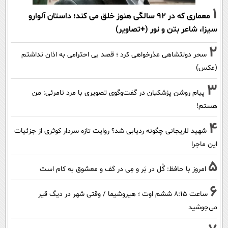
1
معماری که در 92 سالگی هنوز خلق می کند؛ داستان آلوارو
سیزا، شاعر بتن و نور (+تصاویر)
2
سحر دولتشاهی عذرخواهی کرد ؛ قصد بی احترامی به اذان نداشتم
(عکس)
3
پیام روشن پزشکیان در گفت‌و‌گوی تصویری با مرد نامرئی: من
هستم!
4
شهید لاریجانی چگونه ردیابی شد؟ روایت تازه سردار کوثری از جزئیات
این ماجرا
5
امروز با حافظ: گُل در بَر و مِی در کَف و معشوق به کام است
6
ساعت ۸:۱۵ ششم اوت ؛ هیروشیما / وقتی شهر در دیگ قیر
می‌جوشید