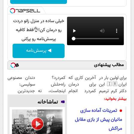
پیامک
سرگرمی
روانشناسی
فناوری
خیلی ساده در منزل زانو دردت
آشپزی
گوناگون
رو درمان کن!👌فقط کافیه
دانلود
حوادث
پرسش‌نامه رو پرکنی
محیط زیست
◀ پرسش‌نامه
سلامت
مطالب پیشنهادی
فرهنگی
برای اولین بار در
آخرین کاری که
کمردرد؟
دندان مصنوعی
بین الملل
ایران🇮🇷 این
برای درمان
راه‌حلش
سوئیسی:
دکتر کرم ترمیم
کمردرد انجام
اینجاست، نه
جدیدترین
اجتماعی
کننده 23 روزه
میدی
توی داروخونه
فناوری اروپا،
بیشتر بخوانید:
تماشاخانه
حیات وحش
ساخت!
(پرسشنامه)
سبک و مقاوم |
تمرینات آماده سازی
پرداخت قسطی
سیاست خارجی
مانیان پیش از بازی مقابل
مراکش