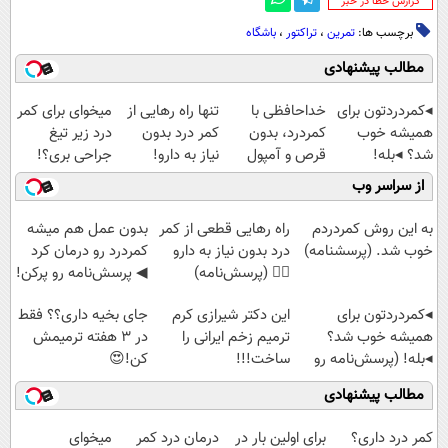
‌گزارش خطا در خبر
برچسب ها:
تمرین
،
تراکتور
،
باشگاه
مطالب پیشنهادی
◂کمردردتون برای
خداحافظی با
تنها راه رهایی از
میخوای برای کمر
همیشه خوب
کمردرد، بدون
کمر درد بدون
درد زیر تیغ
شد؟ ◂بله!
قرص و آمپول
نیاز به دارو!
جراحی بری؟!
(پرسش‌نامه رو
(پرسش‌نامه رو
◗پرسش‌نامه رو
از سراسر وب
حتما پر کن)
پر کن)
پر کن◖
به این روش کمردردم
راه رهایی قطعی از کمر
بدون عمل هم میشه
خوب شد. (پرسشنامه)
درد بدون نیاز به دارو
کمردرد رو درمان کرد
👈🏻 (پرسش‌نامه)
◀ پرسش‎‌نامه رو پرکن!
◂کمردردتون برای
این دکتر شیرازی کرم
جای بخیه داری؟؟ فقط
همیشه خوب شد؟
ترمیم زخم ایرانی را
در 3 هفته ترمیمش
◂بله! (پرسش‌نامه رو
ساخت!!!
کن!😍
پر کن)
مطالب پیشنهادی
کمر درد داری؟
برای اولین بار در
درمان درد کمر
میخوای