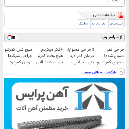
اعتبارسنجی
دیزل ژنراتور
بوکینگ
از سراسر وب
جراحی کمر
‼️جراحی ممنوع‼️
+فکر میکردم
هیچ کس کمرشو
ممنوع شده!
درمان کمر درد
هیچ وقت کمرم
جراحی نمیکنه❗
میخوای کمرت رو
بدون جراحی و
خوب نشه! -الان
درمان کمردرد
در منزل درمان
دوره نقاهت
کاملا خوب
بدون قرص
بازگشت به بالای صفحه
کنی؟
شدید؟ +بله
(پرسشنامه)
((پرسش‌نامه))