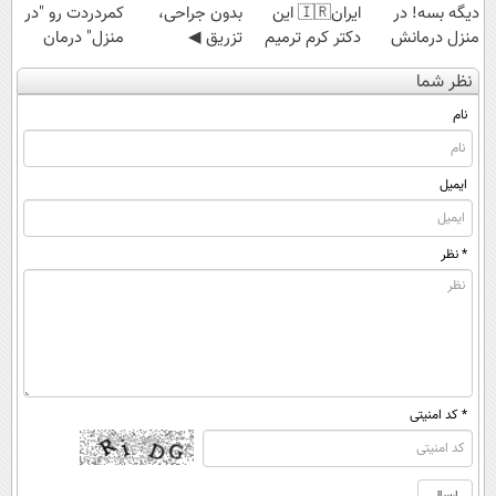
دیگه بسه! در
ایران🇮🇷 این
بدون جراحی،
کمردردت رو "در
منزل درمانش
دکتر کرم ترمیم
تزریق ◀
منزل" درمان
کن
کننده 23 روزه
پرسش‌نامه رو پر
کنی؟ (◂فیلم +
نظر شما
(◀پرسش‌نامه)
ساخت!
کن ▶
◂پرسش‌نامه)
نام
ایمیل
* نظر
* کد امنیتی