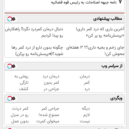
7
نامه جبهه اصلاحات به رئیس قوه قضائیه
مطالب پیشنهادی
آخرین باری که درد کمر داری!
دنبال درمان کمردرد نگرد❗ راهکارش
◗پرسش‌نامه رو پر کن◖
رو پیدا کردیم
جای زخم و بخیه داری؟؟ 3 هفته‌ای
چگونه بدون دارو از درد کمر رها
محوش کن!
شوید؟(◂پرسش‌نامه رو پرکن)
از سراسر وب
درمان
درمان درد
روشی به
کمر
کمر بدون
تازگی
درد
جراحی در
کشف
در
خانه با
شده که
وبگردی
خانه
پلاتینر |
میتونی
«پرسش‌نامه
کمردردت
دیگه
جراحی کمر
کمر دردت
رو پر کن»
رو "در
لازم
ممنوع شده!
رو در منزل
منزل"
نیست
میخوای کمرت
بدون عمل
درمان
نگران
رو در منزل
جراحی