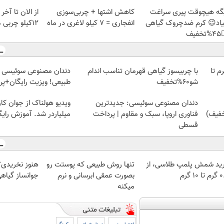
تابستون حداقل
کاهش اشتها + چربی‌سوزی
دیگه هیچوقت پیری سرا
12کیلو چربی میسوزونی
انفجاری = ۷ کیلو لاغری در ماه
نمیاد😉 کرم ضدچروک گیا
👈
 سوئیسی | سبک، مقاوم،
با چربیسوز گیاهی قهرمان تناسب اندام
خرید شمش پلمپ طلاسی، از 
ایگان+پرداخت اقساطی😍
شو60%تخفیف
 از جوان کارتن خوابی که
دندان مصنوعی سوئیسی: جدیدترین
لیاردر شد. آموزش رایگان
فناوری اروپا، سبک و مقاوم | پرداخت
قسطی
 پرفروش ترین
تنها روش طبیعی که پوستت رو
خرید شمش پلمپ طلاسی، 
هی نصف قیمت
بصورت عمقی ابرسانی و نرم
۰.۵ گرم
میکنه