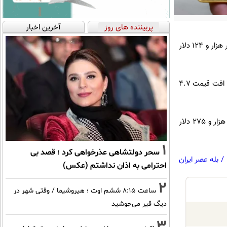
پربیننده های روز
آخرین اخبار
قیمت هر انس طلا امروز سه‌شنبه 16 تیر در بازار جهانی، با تداوم روند نزولی، 0.8 درصد کاهش پیدا کرد و به چهار هزار و 124 دلار
به گزارش فرارو، بازدهی هفتگی طلا جهانی 2.7 درصد ثبت شده است اما در مقایسه با یک ماه گذشته، انس طلا افت قیمت 4.7
رشد قیمت طلا جهانی در طول یکسال اخیر 23 درصد بوده است. پایین‌ترین قیمت طلا جهانی در این مدت، سه هزار و 275 دلار
1
سحر دولتشاهی عذرخواهی کرد ؛ قصد بی
/
بله عصر ایران
احترامی به اذان نداشتم (عکس)
2
ساعت ۸:۱۵ ششم اوت ؛ هیروشیما / وقتی شهر در
دیگ قیر می‌جوشید
3