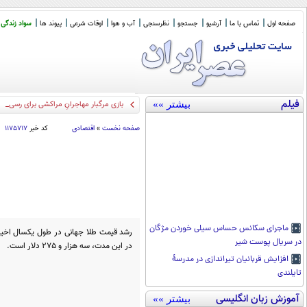
صفحه اول
تماس با ما
آرشیو
جستجو
نظرسنجی
آب و هوا
اوقات شرعی
پیوند ها
سواد زندگی
فیلم
بیشتر »»
بازی مرگبار مهاجرانِ مراکشی برای رسیدن به
صفحه نخست
»
اقتصادی
کد خبر
۱۱۷۵۷۱۷
ماجرای سکانس حساس سیلی خوردن مژگان
در سریال پوست شیر
در این مدت، سه هزار و 275 دلار است.
افزایش قربانیان تیراندازی در مدرسۀ
تایلندی
آموزش زبان انگلیسی
بیشتر »»