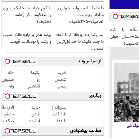
با جلبک اسپیرولینا جوانی و
با کرم جوانساز جلبک، پیری
شادابی پوستت
رو معکوس کن(50%
تضمینه50%تخفیف
تخفیف)
این آقای58ساله با کرم
پس‌اندازت رو طلا کن! فقط
بیمه عمر بر پایه طلا: امنیت
ضدچروک جلبک10سال جوان
با چند کلیک با حداقل‌ترین
و رشد با نوسانات قیمت
تخفیف)
مبلغ...
از سراسر وب
خرید
اپتیما
150
شمش
رو
میلیون
پلمپ
گذاشتی
وام
طلاسی،
برای
بگیر،
وبگردی
از ۰.۵
فروش
طلای
گرم تا
؟ اینجا
آب
پس‌انداز
خرید
الان طلا
۱۰ گرم
یک
شده و
طلا فقط
طلای
روزه
زینتی
با ۱۰۰
آبشده
دیگه بده
 دیگ قیر
بفروش
بخر
هزارتومان
حتی با
سرمایه‌گ
مطالب پیشنهادی
(امن و
۱۰۰هزارتومان
طلا با ا