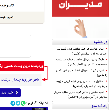
در حاشیه
سحر دولتشاهی عذرخواهی کرد ؛ قصد بی
احترامی به اذان نداشتم (عکس)
بازیگران زن سریال «بامداد خمار» در پشت
صحنه به سبک دوران قاجار (عکس)
پربیننده ترین پست همین ی
تیپ رنگی تارا سریال شغال در جشن نفس
(+عکس)
باقر خرازی؛ چندان درشت گ
استایل جالب مدل روس فیلم ایرانی جزیره
جیمز باند در اصفهان (+عکس)
خبر بعد
تیپ مشکی و خاص فریبا نادری ستاره سریال
ستایش در آیین مهرورزی (+عکس)
اشتراک گذاری :
باشگاه مغز