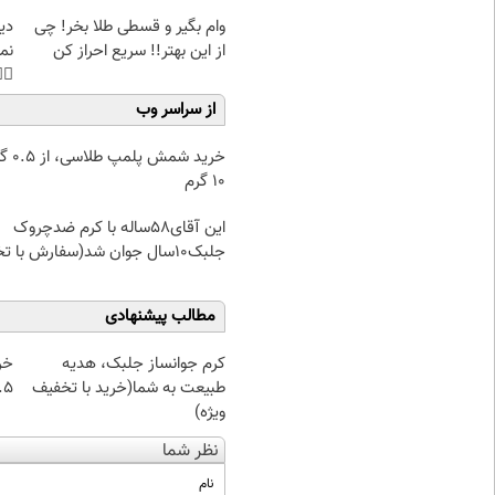
غت
وام بگیر و قسطی طلا بخر! چی
هی
از این بهتر!! سریع احراز کن
45%تخفیف
از سراسر وب
۰.۵ گرم تا
۱۰ گرم
این آقای58ساله با کرم ضدچروک
جلبک10سال جوان شد(سفارش با تخفیف)
مطالب پیشنهادی
از
کرم جوانساز جلبک، هدیه
 تا ۱۰ گرم
طبیعت به شما(خرید با تخفیف
ویژه)
نظر شما
نام