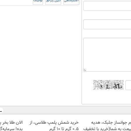
اعتبارسنجی
دیزل ژنراتور
بوکینگ
م جوانساز جلبک، هدیه
خرید شمش پلمپ طلاسی، از
یعت به شما(خرید با تخفیف
۰.۵ گرم تا ۱۰ گرم
بده! سرمایه‌گ