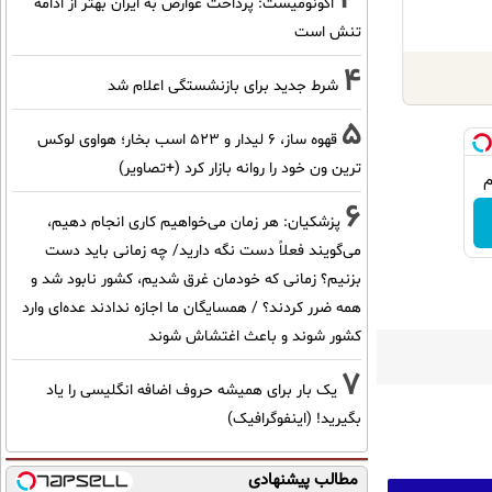
اکونومیست: پرداخت عوارض به ایران بهتر از ادامه
تنش است
4
شرط جدید برای بازنشستگی اعلام شد
5
قهوه ساز، 6 لیدار و 523 اسب بخار؛ هواوی لوکس
ترین ون خود را روانه بازار کرد (+تصاویر)
6
پزشکیان: هر زمان می‌خواهیم کاری انجام دهیم،
می‌گویند فعلاً دست نگه دارید/ چه زمانی باید دست
بزنیم؟ زمانی که خودمان غرق شدیم، کشور نابود شد و
همه ضرر کردند؟ / همسایگان ما اجازه ندادند عده‌ای وارد
کشور شوند و باعث اغتشاش شوند
7
یک بار برای همیشه حروف اضافه انگلیسی را یاد
بگیرید! (اینفوگرافیک)
مطالب پیشنهادی