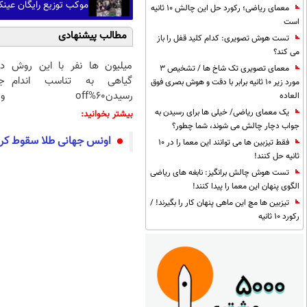
موکب توزیع رایگان عینک 
معمای ریاضی؛ رکورد حل این چالش 10 ثانیه
است
مطالب پیشنهادی
تست هوش تصویری: کدام کلید قفل را باز
می کند؟
میلیون ها نفر با این روش
د
معمای تصویری تک شاخ ها / تشخیص 3
گیاهی به تناسب اندام
ج
مورد زیر 10 ثانیه برابر با دقت و هوش بصری فوق
رسیدن60%off
و 
العاده
یک معمای ریاضی/ خیلی ها برای رسیدن به
بیشتر بخوانید:
جواب دچار چالش می شوند، شما چطور؟
اونس جهانی طلا سقوط کر
فقط تیزبین ها می توانند این معما را در 10
ثانیه حل کنند!
تست هوش چالش برانگیز: نابغه های ریاضی
الگوی پنهان این معما را پیدا کنند!
تیزبین ها مچ این ماهی پنهان کار را بگیرند! /
رکورد 10 ثانیه