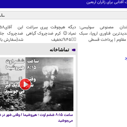
آفتابی برای زائران اربعین
ندان مصنوعی سوئیسی:
دیگه هیچوقت پیری سراغت
دیدترین فناوری اروپا، سبک
نمیاد😉 کرم ضدچروک گیاهی
مقاوم | پرداخت قسطی
👈🏻45%تخفیف
شد(سفارش با 
تماشاخانه
د
ساعت ۸:۱۵ ششم اوت ؛ هیروشیما / وقتی شهر در
می‌جوشید