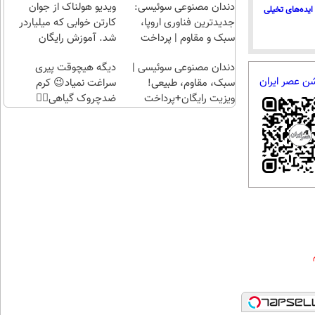
راحت)
بی‌بهره
دندان مصنوعی سوئیسی:
ویدیو هولناک از جوان
ایده‌های تخیلی
جدیدترین فناوری اروپا،
کارتن خوابی که میلیاردر
سبک و مقاوم | پرداخت
شد. آموزش رایگان
قسطی
دندان مصنوعی سوئیسی |
دیگه هیچوقت پیری
شن عصر ایران
سبک، مقاوم، طبیعی!
سراغت نمیاد😉 کرم
ویزیت رایگان+پرداخت
ضدچروک گیاهی👈🏻
اقساطی😍
45%تخفیف