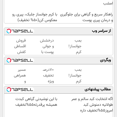
امشب
راهکار سریع و گیاهی برای جلوگیری
با کرم جوانساز جلبک، پیری رو
و درمان پیری پوست
معکوس کن(50% تخفیف)
از سراسر وب
بمب
درخشش
فروش
جوانساز!
و جوانی
اقساطی
کرم
پوست با
کفش
بوتاکس
جلبک
چرم با
وبگردی
جلبک
اسپیرولینا!
70درصد
اسپیرولینا50%تخفیف
خرید
تخفیف
بمب
70درصد
مسیر
محصول با
جوانساز!
تخفیف
همراهی
تخفیف
کرم
ویژه
و
ویژه
بوتاکس
کفش
گزارش
مطالب پیشنهادی
جلبک
چرم (از
عملکرد
اسپیرولینا50%تخفیف
دستش
گروه
اگه انتخابت کبد سالم و عمر
با این نوشیدنی گیاهی کبدت
نده)
اسنپ
طولانیه دمنوش کبد
همیشه پرقدرته55%تخفیف
در
امروز55%تخفیف داره
۱۴۰۴