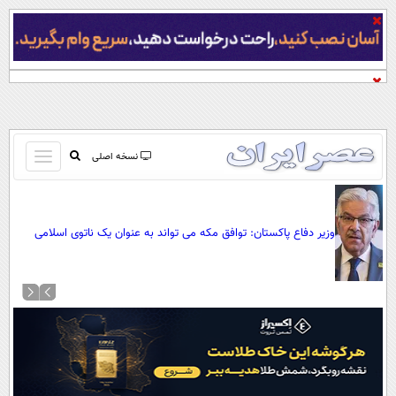
باز
نسخه اصلی
و
صفحه اول
بسته
تماس با ما
کردن
وزیر دفاع پاکستان: توافق مکه می تواند به عنوان یک ناتوی اسلامی
آرشیو
منو
علیه اسرائیل عمل کند/ دیگر کشورهای اسلامی هم می توانند به آن
جستجو
بپیوندند
نظرسنجی
آب و هوا
اوقات شرعی
پیوند ها
سواد زندگی