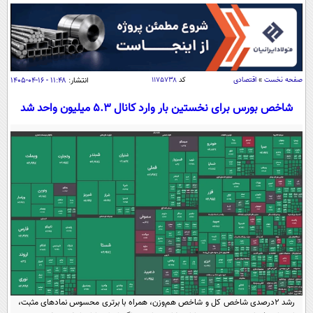
سیاسی
اقتصاد
جامعه
اقتصادی
ورزشی
اجتماعی
خودرو
صفحه نخست
»
اقتصادی
کد
۱۱۷۵۷۳۸
انتشار:
۱۱:۴۸ - ۱۶-۰۴-۱۴۰۵
بین الملل
حوادث
شاخص بورس برای نخستین بار وارد کانال 5.3 میلیون واحد شد
فرهنگ و هنر
سیاست خارجی
سلامت
علم و دانش
یک برش دانایی
قرآن
فناوری و It
محیط زیست
گوناگون
علمی
سفر و تفریح
فیلم
سرگرمی
اخبار کریپتو
عصر ایران 2
اقتصاد
باشگاه مغز
آموزش زبان
خواندنی ها و دیدنی ها
ورزش
مجله تصویری سلاح
داستان کوتاه
سیاست
رشد ۲درصدی شاخص کل و شاخص هم‌وزن، همراه با برتری محسوس نمادهای مثبت،