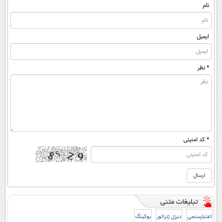
(پرسشنامه)
نام
ایمیل
* نظر
* کد امنیتی
اعتبارسنجی
دیزل ژنراتور
بوکینگ