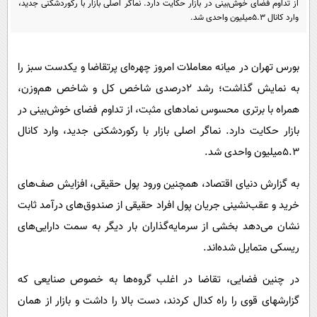
از تداوم فضای خوش‌بینی در بازار حکایت دارد. نماگر اصلی بازار با رکوردشکنی جدید،
پیامک
سرگرمی
وارد کانال ۵.۳میلیون واحدی شد.
روانشناسی
فناوری
آشپزی
گوناگون
بورس تهران در میانه معاملات امروز چهره‌ای پرتقاضا و یکدست سبز را
دانلود
حوادث
به نمایش گذاشت؛ رشد ۲درصدی شاخص کل و شاخص هم‌وزن،
همراه با برتری محسوس نمادهای مثبت، از تداوم فضای خوش‌بینی در
محیط زیست
بازار حکایت دارد. نماگر اصلی بازار با رکوردشکنی جدید، وارد کانال
سلامت
۵.۳میلیون واحدی شد.
فرهنگی
به گزارش دنیای اقتصاد، همچنین ورود پول حقیقی، افزایش صف‌های
بین الملل
خرید و عقب‌نشینی جریان پول افراد حقیقی از صندوق‌های درآمد ثابت
اجتماعی
نشان می‌دهد بخشی از سرمایه‌گذاران بار دیگر به سمت دارایی‌های
حیات وحش
ریسکی متمایل شده‌اند.
سیاست خارجی
در چنین فضایی، تقاضا در اغلب گروه‌ها به خصوص صنایعی که
گزارشهای قوی را راه کدال کردند، دست بالا را داشت و بازار از همان