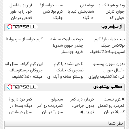
ویدیو هولناک از
نوشیدنی
بمب جوانساز!
آرتروز مفاصل
جوان کارتن
شفابخش کبد با
کرم بوتاکس
خود را به طور
خوابی که
10 گیاه
جلبک
قطعی درمان
میلیاردر شد.
موثر(تخفیف تا
اسپیرولینا50%تخفیف
کنید!
از سراسر وب
آموزش رایگان
امشب)
◗پرسش‌نامه◖
بمب جوانساز! کرم
خودتم باورت نمیشه
کرم جوانساز اسپیرولینا
بوتاکس جلبک
چقدر جوون شدی!
اسپیرولینا50%تخفیف
خرید جوانساز
اسپیرولینا با تخفیف
بدون سوزن پوستتو
تا دیر نشده با کرم
این کرم گیاهی،مثل اتو
ویژه
10سال جوون
ضدچروک جلبک
چروکای پوستتوصاف
کن50%تخفیف پاییزی
پوستتو صاف و آینه ای
میکنه!50%تخفیف
کن!
مطالب پیشنهادی
❌لازم نیست
درمان درد کمر
میخوای
کمر درد داری؟
کمردرد رو تحمل
بدون جراحی،
کمردردت رو "در
دیگه بسه! در
کنی❌ درمان
تزریق ◀
منزل" درمان
منزل درمانش
بدون جراحی و
پرسش‌نامه رو پر
کنی؟ (◂فیلم +
کن
نظر شما
قرص
کن ▶
◂پرسش‌نامه)
(◀پرسش‌نامه)