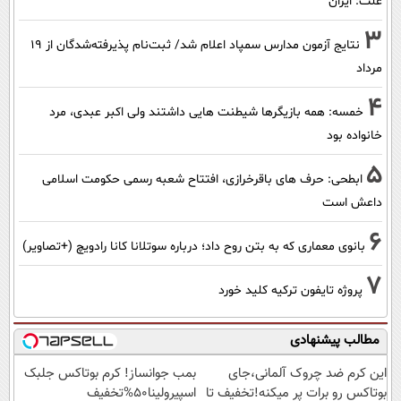
علت: ایران
3
نتایج آزمون مدارس سمپاد اعلام شد/ ثبت‌نام پذیرفته‌شدگان از ۱۹
مرداد
4
خمسه: همه بازیگرها شیطنت هایی داشتند ولی اکبر عبدی، مرد
خانواده بود
5
ابطحی: حرف های باقرخرازی، افتتاح شعبه رسمی حکومت اسلامی
داعش است
6
بانوی معماری که به بتن روح داد؛ درباره سوتلانا کانا رادویچ (+تصاویر)
7
پروژه تایفون ترکیه کلید خورد
مطالب پیشنهادی
این کرم ضد چروک آلمانی،جای
بمب جوانساز! کرم بوتاکس جلبک
بوتاکس رو برات پر میکنه!تخفیف تا
اسپیرولینا50%تخفیف