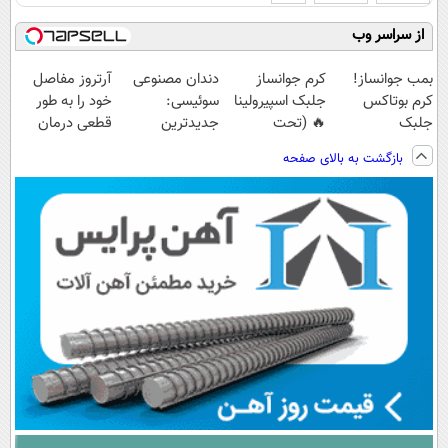
از سراسر وب
بمب جوانساز!
کرم جوانساز
دندان مصنوعی
آرتروز مفاصل
کرم بوتاکس
جلبک اسپیرولینا
سوئیسی:
خود را به طور
جلبک
🔥 (تحت
جدیدترین
قطعی درمان
اسپیرولینا50%تخفیف
لیسانس آلمان)
فناوری اروپا،
کنید!
بازگشت به بالای صفحه
سبک و مقاوم |
◗پرسش‌نامه◖
پرداخت قسطی