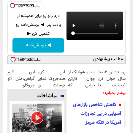
درد زانو رو برای همیشه از
یادت ببر! ◀ پرسش‌نامه رو
تکمیل کن ▶
◀ پرسش‌نامه
مطالب پیشنهادی
پوستت رو 10،12
ویدیو هولناک از
این کرم
این کرم
سال جوان کن
جوان کارتن
ضدچروک غذای
گیاهی،مثل اتو
(تخفیف تا
خوابی که
پوستت رو
چروکای
امشب)
میلیاردر شد.
تامین میکنه
پوستتوصاف
بیشتر بخوانید:
تماشاخانه
آموزش رایگان
(خرید با
میکنه!50%تخفیف
کاهش شاخص بازارهای
40%تخفیف)
آسیایی در پی تجاوزات
آمریکا در تنگه هرمز