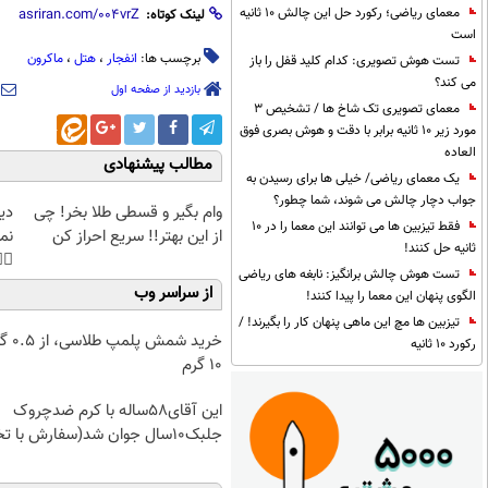
معمای ریاضی؛ رکورد حل این چالش 10 ثانیه
لینک کوتاه:
است
ماکرون
،
هتل
،
انفجار
برچسب ها:
تست هوش تصویری: کدام کلید قفل را باز
می کند؟
بازدید از صفحه اول
معمای تصویری تک شاخ ها / تشخیص 3
مورد زیر 10 ثانیه برابر با دقت و هوش بصری فوق
العاده
مطالب پیشنهادی
یک معمای ریاضی/ خیلی ها برای رسیدن به
جواب دچار چالش می شوند، شما چطور؟
غت
وام بگیر و قسطی طلا بخر! چی
فقط تیزبین ها می توانند این معما را در 10
هی
از این بهتر!! سریع احراز کن
ثانیه حل کنند!
45%تخفیف
تست هوش چالش برانگیز: نابغه های ریاضی
از سراسر وب
الگوی پنهان این معما را پیدا کنند!
تیزبین ها مچ این ماهی پنهان کار را بگیرند! /
۰.۵ گرم تا
رکورد 10 ثانیه
۱۰ گرم
این آقای58ساله با کرم ضدچروک
جلبک10سال جوان شد(سفارش با تخفیف)