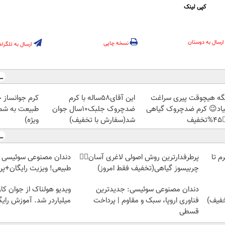
کپی لینک
ارسال به دوستان
نسخه چاپی
ارسال به تلگرام
ز جلبک، هدیه
این آقای58ساله با کرم
دیگه هیچوقت پیری سرا
رید با تخفیف
ضدچروک جلبک10سال جوان
نمیاد😉 کرم ضدچروک گیا
ویژه)
شد(سفارش با تخفیف)
👈
 سوئیسی | سبک، مقاوم،
پرطرفدارترین روش اصولی لاغری آسان👈🏻
خرید شمش پلمپ طلاسی، از 
ایگان+پرداخت اقساطی😍
چربیسوز گیاهی(تخفیف فقط امروز)
 از جوان کارتن خوابی که
دندان مصنوعی سوئیسی: جدیدترین
لیاردر شد. آموزش رایگان
فناوری اروپا، سبک و مقاوم | پرداخت
قسطی