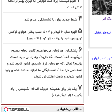
اکونومیست: پرداخت عوارض به ایران بهتر از ادامه
تنش است
4
 دیگ قیر
شرط جدید برای بازنشستگی اعلام شد
5
قهوه ساز، 6 لیدار و 523 اسب بخار؛ هواوی لوکس
ایده‌های تخیلی
ترین ون خود را روانه بازار کرد (+تصاویر)
6
پزشکیان: هر زمان می‌خواهیم کاری انجام دهیم،
می‌گویند فعلاً دست نگه دارید/ چه زمانی باید دست
شن عصر ایران
بزنیم؟ زمانی که خودمان غرق شدیم، کشور نابود شد و
همه ضرر کردند؟ / همسایگان ما اجازه ندادند عده‌ای وارد
کشور شوند و باعث اغتشاش شوند
7
یک بار برای همیشه حروف اضافه انگلیسی را یاد
بگیرید! (اینفوگرافیک)
مطالب پیشنهادی