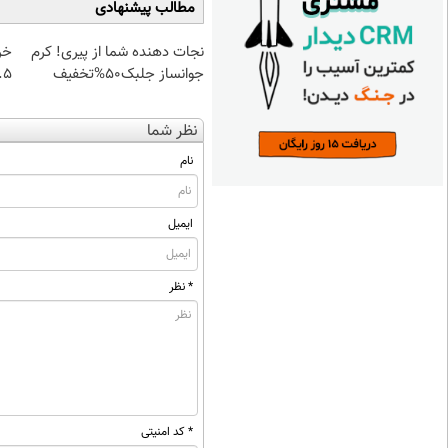
مطالب پیشنهادی
نجات دهنده شما از پیری! کرم
خر
جوانساز جلبک50%تخفیف
۰.۵ گرم تا
نظر شما
نام
ایمیل
* نظر
* کد امنیتی