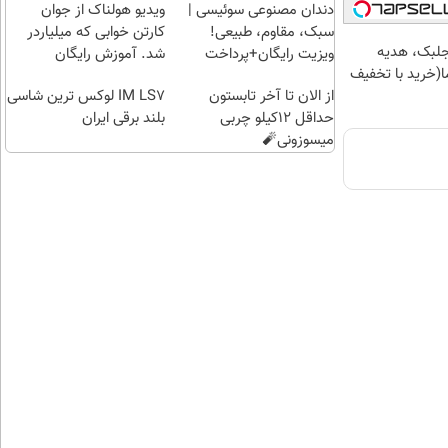
باشگاه
بلند
کن |
دندان مصنوعی سوئیسی |
ویدیو هولناک از جوان
انقلاب
برقی
خرید
سبک، مقاوم، طبیعی!
کارتن خوابی که میلیاردر
ایران
کن |
جلبک، هدیه
ویزیت رایگان+پرداخت
شد. آموزش رایگان
هدیه
(خرید با تخفیف
اقساطی😍
از الان تا آخر تابستون
بگیر)
IM LS7 لوکس ترین شاسی
حداقل 12کیلو چربی
بلند برقی ایران
میسوزونی🧨