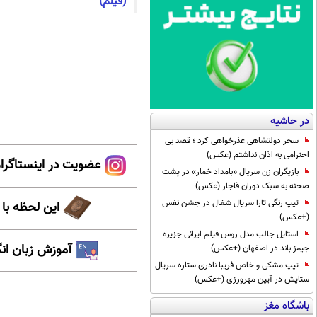
(فیلم)
در حاشیه
سحر دولتشاهی عذرخواهی کرد ؛ قصد بی
احترامی به اذان نداشتم (عکس)
عضویت در اینستاگرام
بازیگران زن سریال «بامداد خمار» در پشت
صحنه به سبک دوران قاجار (عکس)
تیپ رنگی تارا سریال شغال در جشن نفس
این لحظه با
(+عکس)
استایل جالب مدل روس فیلم ایرانی جزیره
آموزش زبان ان
جیمز باند در اصفهان (+عکس)
تیپ مشکی و خاص فریبا نادری ستاره سریال
ستایش در آیین مهرورزی (+عکس)
باشگاه مغز