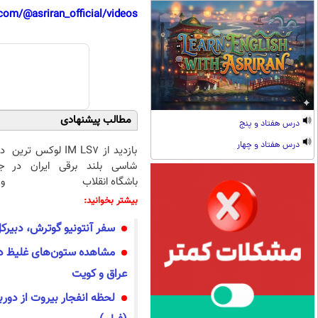
com/@asriran_official/videos
مطالب پیشنهادی
درس هفتاد و پنج
درس هفتاد و چهار
بازدید از IM LS7 لوکس ترین
د
شاسی بلند برقی ایران در
ج
باشگاه انقلاب
و 
بیشتر بخوانید:
سفر آنتونیو گوترش، دبیرک
مشاهده ستون‌های غلیظ دو
عراق و کویت
لحظه انفجار بیروت از دور