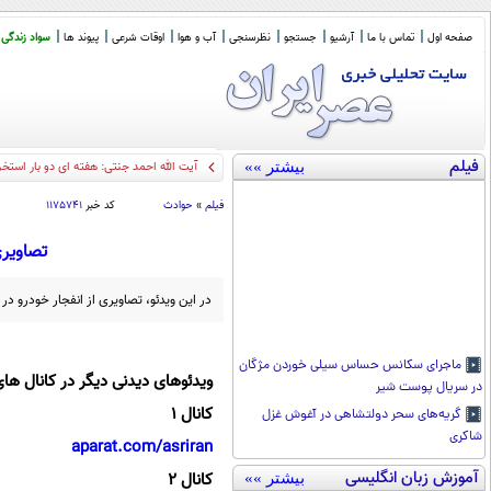
صفحه اول
تماس با ما
آرشیو
جستجو
نظرسنجی
آب و هوا
اوقات شرعی
پیوند ها
سواد زندگی
فیلم
بیشتر »»
50 سال
_
فیلم
»
حوادث
کد خبر
۱۱۷۵۷۴۱
تصاویری
در این ویدئو، تصاویری از انفجار خودرو د
ماجرای سکانس حساس سیلی خوردن مژگان
ویدئوهای دیدنی دیگر در کانال های
در سریال پوست شیر
کانال 1
گریه‌های سحر دولتشاهی در آغوش غزل
شاکری
aparat.com/asriran
آموزش زبان انگلیسی
کانال 2
بیشتر »»