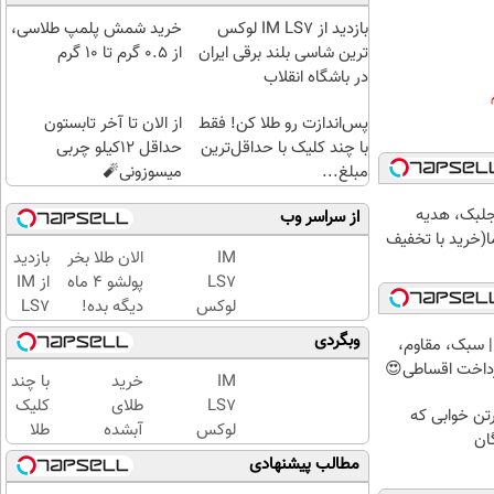
بازدید از IM LS7 لوکس
خرید شمش پلمپ طلاسی،
ترین شاسی بلند برقی ایران
از ۰.۵ گرم تا ۱۰ گرم
در باشگاه انقلاب
پس‌اندازت رو طلا کن! فقط
از الان تا آخر تابستون
با چند کلیک با حداقل‌ترین
حداقل 12کیلو چربی
مبلغ...
میسوزونی🧨
جلبک، هدیه
از سراسر وب
(خرید با تخفیف
IM
الان طلا بخر
بازدید
LS7
پولشو 4 ماه
از IM
لوکس
دیگه بده!
LS7
ترین
سرمایه‌گذاری
لوکس
وبگردی
 سبک، مقاوم،
شاسی
طلا با اقساط
ترین
رداخت اقساطی😍
بلند
بی‌بهره
شاسی
IM
خرید
با چند
برقی
بلند
LS7
طلای
کلیک
رتن خوابی که
ایران
برقی
لوکس
آبشده
طلا
ان
ایران
ترین
حتی با
بخرید...
مطالب پیشنهادی
در
شاسی
۱۰۰هزارتومان
(ثبت‌نام