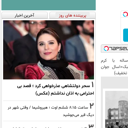
پربیننده های روز
آخرین اخبار
این آقای58ساله با کرم
ضدچروک جلبک10سال جوان
تخفیف)
1
سحر دولتشاهی عذرخواهی کرد ؛ قصد بی
احترامی به اذان نداشتم (عکس)
2
ساعت ۸:۱۵ ششم اوت ؛ هیروشیما / وقتی شهر در
دیگ قیر می‌جوشید
3